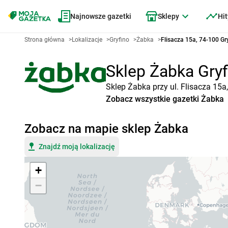
Najnowsze gazetki
Sklepy
Hit
Strona główna
>
Lokalizacje
>
Gryfino
>
Żabka
>
Flisacza 15a, 74-100 Gr
Sklep Żabka Gryfi
Sklep Żabka przy ul. Flisacza 15a
Zobacz wszystkie gazetki Żabka
Zobacz na mapie sklep Żabka
Znajdź moją lokalizację
+
−