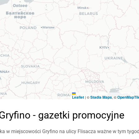
Leaflet
Stadia Maps
OpenMapTil
|
©
, ©
Gryfino - gazetki promocyjne
a w miejscowości Gryfino na ulicy Flisacza ważne w tym tygodni