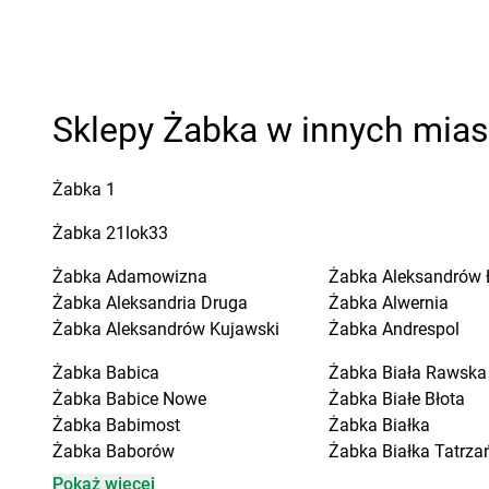
Sklepy Żabka w innych mia
Żabka
1
Żabka
21lok33
Żabka
Adamowizna
Żabka
Aleksandrów 
Żabka
Aleksandria Druga
Żabka
Alwernia
Żabka
Aleksandrów Kujawski
Żabka
Andrespol
Żabka
Babica
Żabka
Biała Rawska
Żabka
Babice Nowe
Żabka
Białe Błota
Żabka
Babimost
Żabka
Białka
Żabka
Baborów
Żabka
Białka Tatrza
Żabka
Baboszewo
Żabka
Białobrzegi
Pokaż więcej