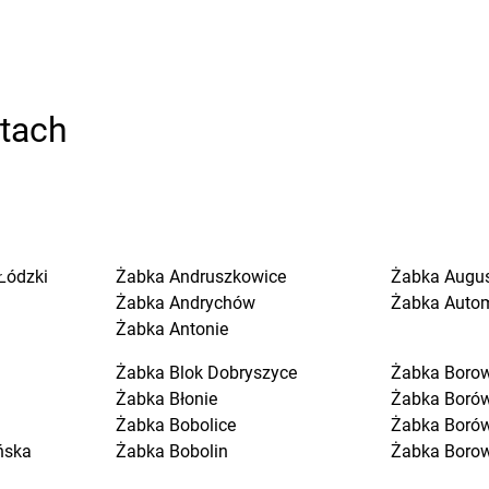
stach
Łódzki
Żabka
Andruszkowice
Żabka
Augu
Żabka
Andrychów
Żabka
Auto
Żabka
Antonie
Żabka
Blok Dobryszyce
Żabka
Boro
Żabka
Błonie
Żabka
Boró
Żabka
Bobolice
Żabka
Boró
ńska
Żabka
Bobolin
Żabka
Boro
Żabka
Bobowa
Żabka
Boruj