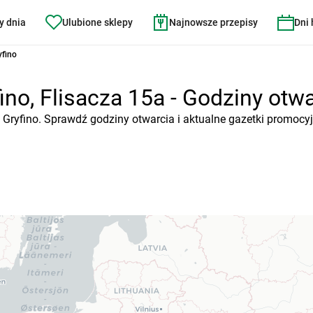
y dnia
Ulubione sklepy
Najnowsze przepisy
Dni
yfino
no, Flisacza 15a - Godziny otwar
, Gryfino. Sprawdź godziny otwarcia i aktualne gazetki promocy