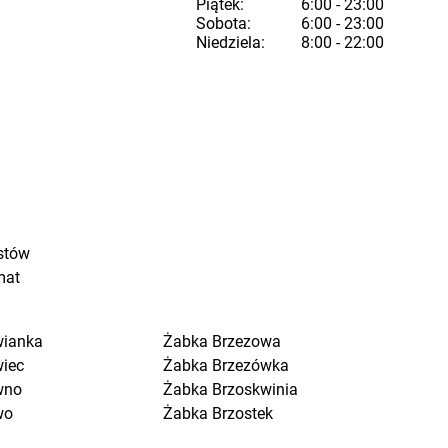
Piątek:
6:00 - 23:00
Sobota:
6:00 - 23:00
Niedziela:
8:00 - 22:00
stów
mat
wianka
Żabka
Brzezowa
wiec
Żabka
Brzezówka
wno
Żabka
Brzoskwinia
wo
Żabka
Brzostek
a Kościelna
Żabka
Brzoza