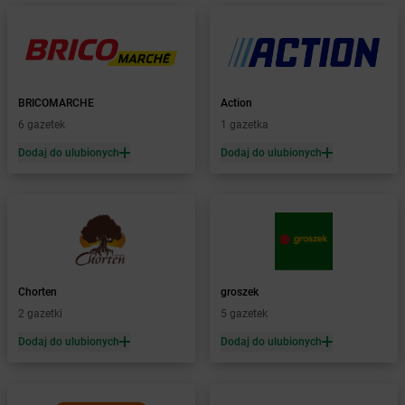
Żabka
Babice Nowe
Żabka
Babimost
Żabka
Baborów
Żabka
Baboszewo
Żabka
Bachowice
BRICOMARCHE
Action
Żabka
Bądkowo
6 gazetek
1 gazetka
Żabka
Bąków
Dodaj do ulubionych
Dodaj do ulubionych
Żabka
Bałtów
Żabka
Banino
Żabka
Baniocha
Żabka
Baranowo
Żabka
Barcin
Żabka
Barczewo
Chorten
groszek
Żabka
Bardo
2 gazetki
5 gazetek
Żabka
Barlinek
Żabka
Barniewice
Dodaj do ulubionych
Dodaj do ulubionych
Żabka
Bartąg
Żabka
Bartoszyce