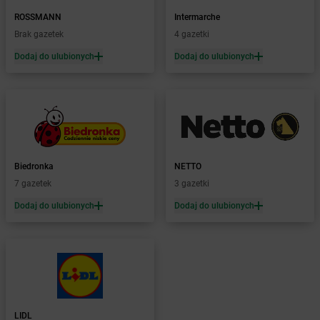
Żabka
Bieniewice
ROSSMANN
Intermarche
Żabka
Bieruń
Brak gazetek
4 gazetki
Żabka
Biery
Dodaj do ulubionych
Dodaj do ulubionych
Żabka
Bieżuń
Żabka
Bilcza
Żabka
Biłgoraj
Żabka
Biórków Mały
Żabka
Biskupice
Żabka
Biskupiec
Żabka
Biskupów
Biedronka
NETTO
Żabka
Blachownia
7 gazetek
3 gazetki
Żabka
Błażejewo
Dodaj do ulubionych
Dodaj do ulubionych
Żabka
Błażowa
Żabka
Blizne Łaszczyńskiego
Żabka
Bliżyn
Żabka
Blok Dobryszyce
Żabka
Błonie
Żabka
Bobolice
LIDL