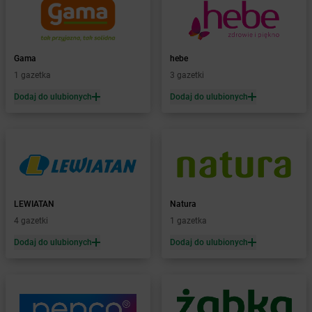
Żabka
Baruchowo
Żabka
Barwałd Średni
Żabka
Barwice
Żabka
Bażanowice
Gama
hebe
Żabka
Bęczków
1 gazetka
3 gazetki
Żabka
Będzin
Dodaj do ulubionych
Dodaj do ulubionych
Żabka
Bełchatów
Żabka
Bełsznica
Żabka
Bełżyce
Żabka
Bestwina
Żabka
Bestwinka
Żabka
Bezrzecze
Żabka
BG1
LEWIATAN
Natura
Żabka
Biała
4 gazetki
1 gazetka
Żabka
Biała Druga
Dodaj do ulubionych
Dodaj do ulubionych
Żabka
Biała Piska
Żabka
Biała Podlaska
Żabka
Biała Rawska
Żabka
Białe Błota