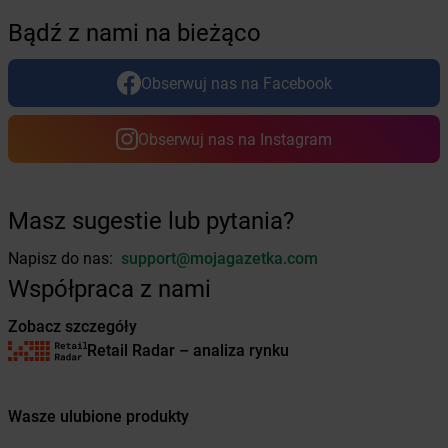
Żabka
Brzozówka
Bądź z nami na bieżąco
Żabka
Bucz
Żabka
Buczkowice
Żabka
Budziechów
Obserwuj nas na Facebook
Żabka
Budziszewice
Żabka
Budzów
Obserwuj nas na Instagram
Żabka
Budzyń
Żabka
Bujaków
Żabka
Buk
Masz sugestie lub pytania?
Żabka
Bukowiec
Żabka
Bukowina Tatrzańska
Napisz do nas:
support@mojagazetka.com
Żabka
Bukowno
Współpraca z nami
Żabka
Bulowice
Żabka
Busko-Zdrój
Zobacz szczegóły
Żabka
Bychawa
Retail Radar – analiza rynku
Żabka
Bycina
Żabka
Byczyna
Wasze ulubione produkty
Żabka
Bydgoszcz
Żabka
Bydlin