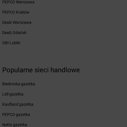
PEPCO Warszawa
Żabka
Bolęcin
Żabka
Bolesław
PEPCO Kraków
Żabka
Bolesławiec
Dealz Warszawa
Żabka
Bolewice
Żabka
Bolków
Dealz Gdańsk
Żabka
Bolszewo
OBI Lublin
Żabka
Bońki
Żabka
Borawe
Żabka
Borek Stary
Żabka
Borek Wielkopolski
Popularne sieci handlowe
Żabka
Borkowo
Żabka
Borne Sulinowo
Żabka
Biedronka gazetka
Boronów
Żabka
Borowa
Lidl gazetka
Żabka
Borowianka
Żabka
Kaufland gazetka
Borówiec
Żabka
Borówno
PEPCO gazetka
Żabka
Borowo
Żabka
Netto gazetka
Boruja Kościelna