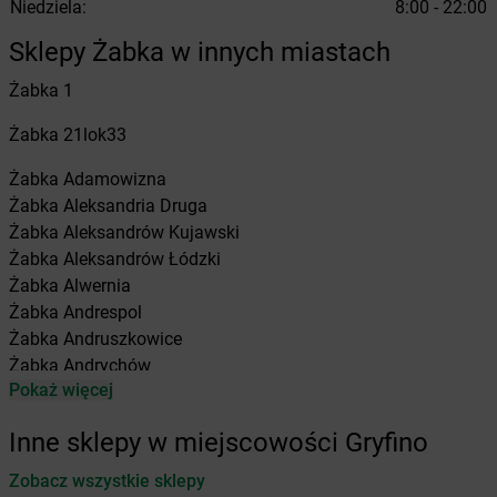
Niedziela:
8:00 - 22:00
Sklepy Żabka w innych miastach
Żabka
1
Żabka
21lok33
Żabka
Adamowizna
Żabka
Aleksandria Druga
Żabka
Aleksandrów Kujawski
Żabka
Aleksandrów Łódzki
Żabka
Alwernia
Żabka
Andrespol
Żabka
Andruszkowice
Żabka
Andrychów
Pokaż więcej
Żabka
Antonie
Żabka
Augustów
Inne sklepy w miejscowości Gryfino
Żabka
Automat
Zobacz wszystkie sklepy
Żabka
Babica