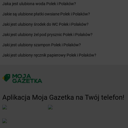
Żabka
Brwinów
Jaka jest ulubiona woda Polek i Polaków?
Żabka
Brynica
Żabka
Brzączowice
Jakie są ulubione płatki owsiane Polek i Polaków?
Żabka
Brzeg
Jaki jest ulubiony środek do WC Polek i Polaków?
Żabka
Brzeg Dolny
Żabka
Brześć Kujawski
Jaki jest ulubiony żel pod prysznic Polek i Polaków?
Żabka
Brzesko
Jaki jest ulubiony szampon Polek i Polaków?
Żabka
Brzeszcze
Żabka
Brzezia Łąka
Jaki jest ulubiony ręcznik papierowy Polek i Polaków?
Żabka
Brzeziny
Żabka
Brzezna
Żabka
Brzeźnica
Żabka
Brzeźnio
Żabka
Brzezowa
Aplikacja Moja Gazetka na Twój telefon!
Żabka
Brzezówka
Żabka
Brzoskwinia
Żabka
Brzostek
Żabka
Brzoza
Żabka
Brzozów