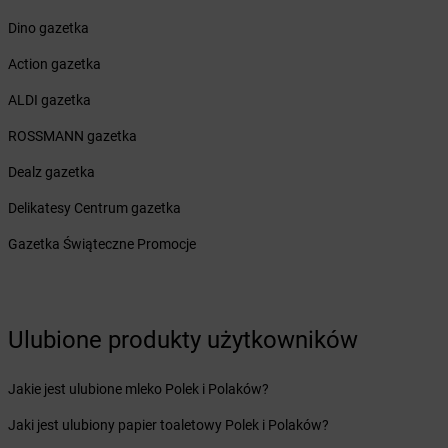
Żabka
Borzęcin Duży
Dino gazetka
Żabka
Borzygniew
Żabka
Action gazetka
Borzytuchom
Żabka
Boża Wola
ALDI gazetka
Żabka
Bralin
Żabka
ROSSMANN gazetka
Branice
Żabka
Braniewo
Dealz gazetka
Żabka
Brańsk
Żabka
Delikatesy Centrum gazetka
Brenna
Żabka
Brodnica
Gazetka Świąteczne Promocje
Żabka
Brodnica Górna
Żabka
Brodowo
Żabka
Brody
Żabka
Brojce
Ulubione produkty użytkowników
Żabka
Bronina
Żabka
Brudzeń Duży
Jakie jest ulubione mleko Polek i Polaków?
Żabka
Bruskowo Wielkie
Żabka
Brusy
Jaki jest ulubiony papier toaletowy Polek i Polaków?