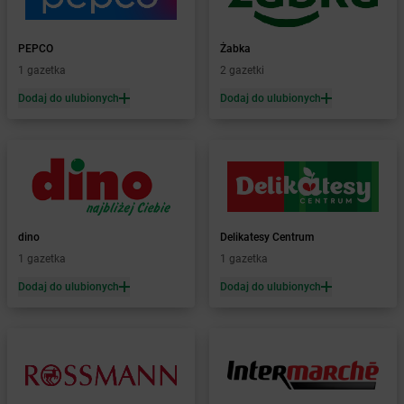
Żabka
Białka
Żabka
Białka Tatrzańska
PEPCO
Żabka
Żabka
Białobrzegi
1 gazetka
2 gazetki
Żabka
Białogard
Żabka
Białogóra
Dodaj do ulubionych
Dodaj do ulubionych
Żabka
Białośliwie
Żabka
Białowieża
Żabka
Biały Dunajec
Żabka
Białystok
Żabka
Bibice
Żabka
Biczyce Dolne
dino
Delikatesy Centrum
Żabka
Biecz
1 gazetka
1 gazetka
Żabka
Biedrusko
Dodaj do ulubionych
Dodaj do ulubionych
Żabka
Bielany Wrocławskie
Żabka
Bielawa
Żabka
Bielsk
Żabka
Bielsk Podlaski
Żabka
Bielsko
Żabka
Bielsko-Biała