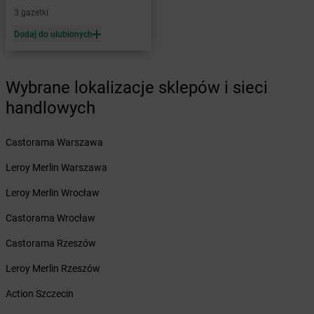
Żabka
Bobolin
3 gazetki
Żabka
Bobowa
Żabka
Bobrek
Dodaj do ulubionych
Żabka
Bobrowniki
Żabka
Bochnia
Wybrane lokalizacje sklepów i sieci
Żabka
Bodzechów
Żabka
Bodzentyn
handlowych
Żabka
Bogatki
Żabka
Bogatynia
Castorama Warszawa
Żabka
Bogdaniec
Leroy Merlin Warszawa
Żabka
Bogdanowo
Żabka
Boguchwała
Leroy Merlin Wrocław
Żabka
Boguchwałowice
Castorama Wrocław
Żabka
Boguszów-Gorce
Żabka
Boguszyce
Castorama Rzeszów
Żabka
Bohater
Leroy Merlin Rzeszów
Żabka
Bojano
Żabka
Bojszowy
Action Szczecin
Żabka
Bolechowo