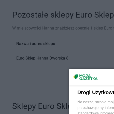
Pozostałe sklepy Euro Sklep
W miejscowości Hanna znajdziesz obecnie 1 sklep Euro 
Nazwa i adres sklepu
Euro Sklep
Hanna
Dworska 8
Drogi Użytkow
Na naszej stronie mo
Sklepy Euro Sklep w innych
przechowujemy informa
standardowe informac