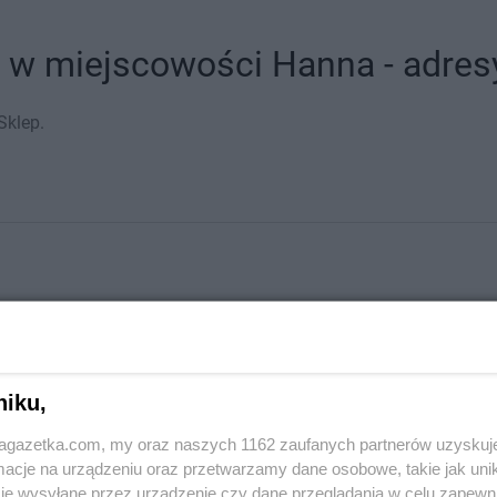
 w miejscowości Hanna - adresy
Sklep.
niku,
jagazetka.com, my oraz naszych 1162 zaufanych partnerów uzyskuj
 miastach
cje na urządzeniu oraz przetwarzamy dane osobowe, takie jak unika
je wysyłane przez urządzenie czy dane przeglądania w celu zapewn