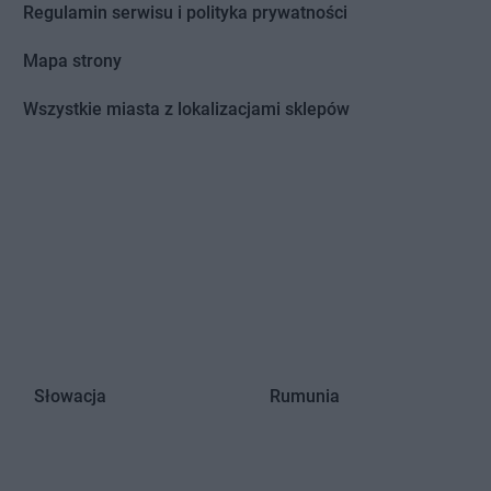
Regulamin serwisu i polityka prywatności
uda Różaniecka
Euro Sklep
Rydułtowy
uda Śląska
Euro Sklep
Rzeki Wielkie
Mapa strony
ybnik
Euro Sklep
Rzeszów
ychwałdek
Wszystkie miasta z lokalizacjami sklepów
winna Poręba
trzeleczki
Euro Sklep
Szczedrzyk
tudzian
Euro Sklep
Szczepankowice
ulejówek
Euro Sklep
Szczurowa
ułkowice
Euro Sklep
Szczyrk
zczawnica
Euro Sklep
Szklarska Poręba
ychy
yszowce
Słowacja
Rumunia
ola
Euro Sklep
Wysoka
owska