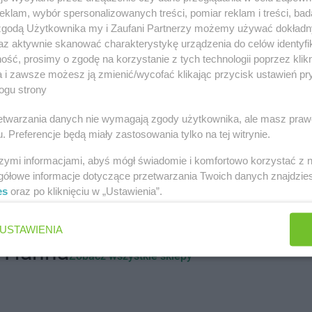
klam, wybór spersonalizowanych treści, pomiar reklam i treści, bad
Euro Sklep
Andrychów
Euro Sklep
A
 zgodą Użytkownika my i Zaufani Partnerzy możemy używać dokład
az aktywnie skanować charakterystykę urządzenia do celów identyfi
ice
Euro Sklep
Bochnia
Euro Sklep
B
ść, prosimy o zgodę na korzystanie z tych technologii poprzez klikn
Euro Sklep
Bodzechów
Euro Sklep
B
a i zawsze możesz ją zmienić/wycofać klikając przycisk ustawień pr
Euro Sklep
Bogunice
Euro Sklep
B
ogu strony
ko
Euro Sklep
Bolestraszyce
Euro Sklep
B
iała
Euro Sklep
Borów
Euro Sklep
B
rzetwarzania danych nie wymagają zgody użytkownika, ale masz praw
. Preferencje będą miały zastosowania tylko na tej witrynie.
ce
Euro Sklep
Cieszyn
Euro Sklep
C
Euro Sklep
Cisna
Euro Sklep
C
szymi informacjami, abyś mógł świadomie i komfortowo korzystać z
w
Euro Sklep
Czadrów
Euro Sklep
C
gółowe informacje dotyczące przetwarzania Twoich danych znajdzi
ów
Euro Sklep
Czarków
Euro Sklep
C
es
oraz po kliknięciu w „Ustawienia”.
ielki
Euro Sklep
Domaradzka Kuźnia
Euro Sklep
D
USTAWIENIA
z
Euro Sklep
Domostawa
Euro Sklep
D
i Hanna
Zobacz wszystkie sklepy
yczna
Euro Sklep
Gościeradów
Euro Sklep
G
Ukazowy
Euro Sklep
G
eś
Euro Sklep
Gostyń
Euro Sklep
G
Euro Sklep
Grębów
Euro Sklep
G