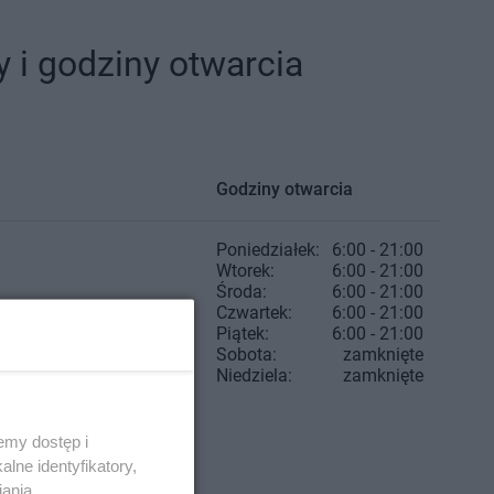
 i godziny otwarcia
Godziny otwarcia
Poniedziałek:
6:00 - 21:00
Wtorek:
6:00 - 21:00
Środa:
6:00 - 21:00
Czwartek:
6:00 - 21:00
Piątek:
6:00 - 21:00
Sobota:
zamknięte
Niedziela:
zamknięte
emy dostęp i
lne identyfikatory,
iania