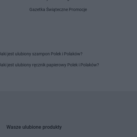
ublin
ubomierz
Gazetka Świąteczne Promocje
uborzyca
oszna
Euro Sklep
Myślachowice
rozów
Euro Sklep
Myślenice
szana Dolna
Euro Sklep
Mysłowice
Jaki jest ulubiony szampon Polek i Polaków?
owy Sącz
ysa
Jaki jest ulubiony ręcznik papierowy Polek i Polaków?
strowiec
Euro Sklep
Oświęcim
i
strowy nad Okszą
rzemyśl
Euro Sklep
Przytoczno
rzeworsk
Euro Sklep
Pszczyna
rzybysławice
Euro Sklep
Puławy
rzysiecz
Euro Sklep
Pustków Żurawski
Wasze ulubione produkty
rzytkowice
Euro Sklep
Pysznica