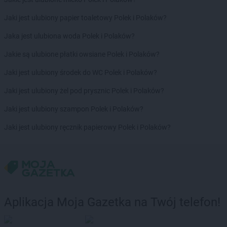
Euro Sklep
Igołomia
Euro Sklep
Ilkowice
Jaki jest ulubiony papier toaletowy Polek i Polaków?
Euro Sklep
Istebna
Jaka jest ulubiona woda Polek i Polaków?
Euro Sklep
Iwaniska
Euro Sklep
Izbicko
Jakie są ulubione płatki owsiane Polek i Polaków?
Jaki jest ulubiony środek do WC Polek i Polaków?
Euro Sklep
Jadowniki Mokre
Euro Sklep
Jakubowice
Jaki jest ulubiony żel pod prysznic Polek i Polaków?
Euro Sklep
Jarocin
Jaki jest ulubiony szampon Polek i Polaków?
Euro Sklep
Jarosław
Euro Sklep
Jasienica
Jaki jest ulubiony ręcznik papierowy Polek i Polaków?
Euro Sklep
Jasło
Euro Sklep
Jastrzębie-Zdrój
Euro Sklep
Jawor
Euro Sklep
Jaworze
Euro Sklep
Jaworzno
Euro Sklep
Jedlicze
Aplikacja Moja Gazetka na Twój telefon!
Euro Sklep
Jedlno Drugie
Euro Sklep
Jędrzejów