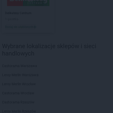
Euro Sklep
Busko-Zdrój
Euro Sklep
Cedzyna
Delikatesy Centrum
Euro Sklep
Chęciny
1 gazetka
Euro Sklep
Chełmek
Dodaj do ulubionych
Euro Sklep
Chmielnik
Euro Sklep
Chomranice
Euro Sklep
Choroń
Wybrane lokalizacje sklepów i sieci
Euro Sklep
Chrzanów
handlowych
Euro Sklep
Cieszanów
Euro Sklep
Cieszyn
Euro Sklep
Cisna
Castorama Warszawa
Euro Sklep
Czadrów
Leroy Merlin Warszawa
Euro Sklep
Czarków
Euro Sklep
Czarna Wieś
Leroy Merlin Wrocław
Euro Sklep
Czarny Las
Castorama Wrocław
Euro Sklep
Czasław
Euro Sklep
Czchów
Castorama Rzeszów
Euro Sklep
Czechowice-Dziedzice
Leroy Merlin Rzeszów