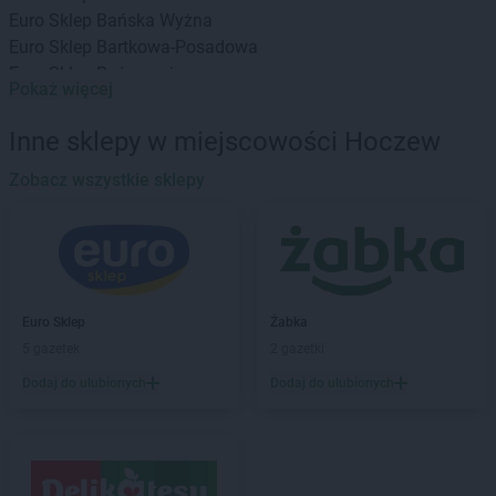
Euro Sklep
Bańska Wyżna
Euro Sklep
Bartkowa-Posadowa
Euro Sklep
Bażanowice
Pokaż więcej
Euro Sklep
Będzin
Euro Sklep
Bielany
Inne sklepy w miejscowości Hoczew
Euro Sklep
Bielowicko
Euro Sklep
Zobacz wszystkie sklepy
Bielsko-Biała
Euro Sklep
Bochnia
Euro Sklep
Bodzechów
Euro Sklep
Bogunice
Euro Sklep
Bolestraszyce
Euro Sklep
Borów
Euro Sklep
Żabka
Euro Sklep
Borzęcin
5 gazetek
2 gazetki
Euro Sklep
Brenna
Dodaj do ulubionych
Dodaj do ulubionych
Euro Sklep
Brzeg
Euro Sklep
Brzeziny
Euro Sklep
Bukowiec
Euro Sklep
Bukowno