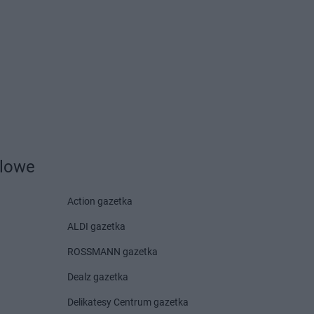
Centrum
Czarnków
Centrum
Czchów
Centrum
Czeladź
Centrum
Drwinia
Delikatesy Centrum
Centrum
Dubiecko
Dziekanowice
Centrum
Dwikozy
Delikatesy Centrum
Dziergowice
Centrum
Dydnia
Delikatesy Centrum
Dzikowiec
Centrum
Dynów
Centrum
Działoszyn
dlowe
Action gazetka
Centrum
Frysztak
ALDI gazetka
Centrum
Gorzyce
Delikatesy Centrum
Grodzisk
ROSSMANN gazetka
Centrum
Gostyń
Delikatesy Centrum
Grodzisk
Dealz gazetka
Centrum
Gostynin
Mazowiecki
Centrum
Grabowiec
Delikatesy Centrum
Gromnik
Delikatesy Centrum gazetka