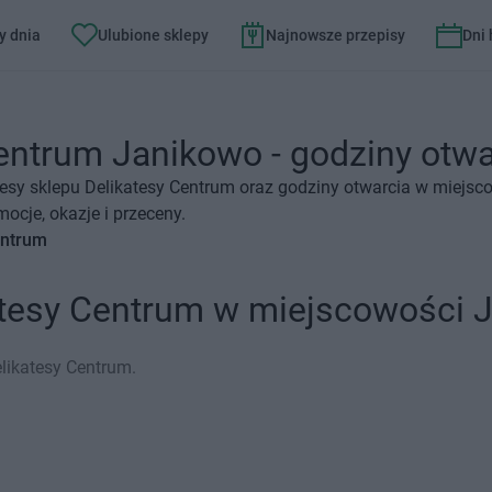
y dnia
Ulubione sklepy
Najnowsze przepisy
Dni
entrum Janikowo - godziny otwar
esy sklepu Delikatesy Centrum oraz godziny otwarcia w miejsc
ocje, okazje i przeceny.
entrum
atesy Centrum w miejscowości 
likatesy Centrum.