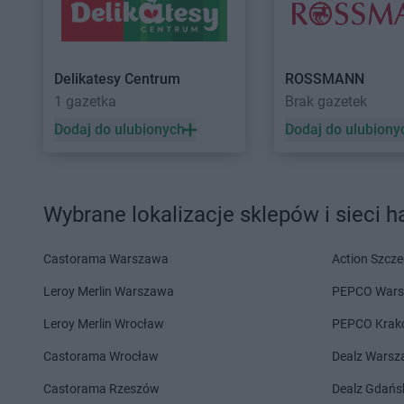
Delikatesy Centrum
Chełm
Delikatesy Centrum
Delikatesy Centrum
Chełm Śląski
Delikatesy Centrum
Delikatesy Centrum
Chlewiska
Delikatesy Centrum
Delikatesy Centrum
ROSSMANN
Delikatesy Centrum
Dąbrowa
Delikatesy Centrum
1 gazetka
Brak gazetek
Tarnowska
Delikatesy Centrum
Delikatesy Centrum
Dąbrówki
Delikatesy Centrum
Dodaj do ulubionych
Dodaj do ulubiony
Delikatesy Centrum
Daleszyce
Delikatesy Centrum
Delikatesy Centrum
Dankowice
Zdrój
Delikatesy Centrum
Dębica
Delikatesy Centrum
Wybrane lokalizacje sklepów i sieci 
Delikatesy Centrum
Dębki
Delikatesy Centrum
Delikatesy Centrum
Elbląg
Castorama Warszawa
Action Szcze
Delikatesy Centrum
Fałków
Delikatesy Centrum
Leroy Merlin Warszawa
PEPCO War
Delikatesy Centrum
Gąbin
Delikatesy Centrum
Leroy Merlin Wrocław
PEPCO Krak
Delikatesy Centrum
Garnek
Delikatesy Centrum
Castorama Wrocław
Dealz Wars
Delikatesy Centrum
Małopolski
Gawłuszowice
Delikatesy Centrum
Castorama Rzeszów
Dealz Gdańs