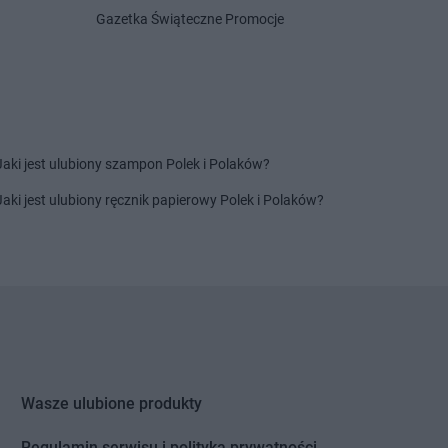
Centrum
Grabownica
Delikatesy Centrum
Grotniki
Gazetka Świąteczne Promocje
Delikatesy Centrum
Grudna
Centrum
Grajewo
Górna
Centrum
Grębów
Delikatesy Centrum
Grybów
Centrum
Gródek nad
Delikatesy Centrum
Gryfino
Delikatesy Centrum
Gubin
Centrum
Grodków
Jaki jest ulubiony szampon Polek i Polaków?
Centrum
Horodło
Delikatesy Centrum
Hyżne
Jaki jest ulubiony ręcznik papierowy Polek i Polaków?
Centrum
Hrubieszów
Centrum
Humniska
Centrum
Iwkowa
Centrum
Izbica
Centrum
Jelenia Góra
Delikatesy Centrum
Jonkowo
Centrum
Jeleśnia
Delikatesy Centrum
Jordanów
Centrum
Jemielnica
Delikatesy Centrum
Józefów
Wasze ulubione produkty
Centrum
Jenin
Delikatesy Centrum
Jurków
Centrum
Regulamin serwisu i polityka prywatności