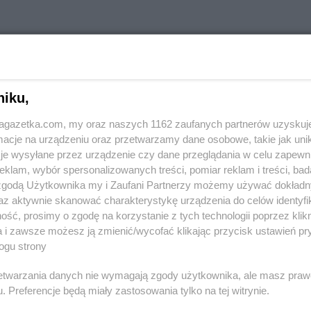
w innych miastach
niku,
jagazetka.com, my oraz naszych 1162 zaufanych partnerów uzyskuj
Aleksandrów
Delikatesy Centrum
Andrespol
cje na urządzeniu oraz przetwarzamy dane osobowe, takie jak unika
je wysyłane przez urządzenie czy dane przeglądania w celu zapewn
klam, wybór spersonalizowanych treści, pomiar reklam i treści, bad
Biała
Delikatesy Centrum
Błaszki
Delikatesy 
 zgodą Użytkownika my i Zaufani Partnerzy możemy używać dokład
Biała Parcela
Delikatesy Centrum
Błażowa
Delikatesy 
az aktywnie skanować charakterystykę urządzenia do celów identyfi
Biała
Delikatesy Centrum
Blizne
Delikatesy 
ść, prosimy o zgodę na korzystanie z tych technologii poprzez klikn
Delikatesy Centrum
Bliżyn
Delikatesy 
a i zawsze możesz ją zmienić/wycofać klikając przycisk ustawień pr
ogu strony
Białobrzegi
Delikatesy Centrum
Błotnica
Delikatesy 
Białowieża
Strzelecka
Delikatesy 
rzetwarzania danych nie wymagają zgody użytkownika, ale masz praw
Biały
Delikatesy Centrum
Bobowa
Delikatesy 
. Preferencje będą miały zastosowania tylko na tej witrynie.
Delikatesy Centrum
Bóbrka
Delikatesy 