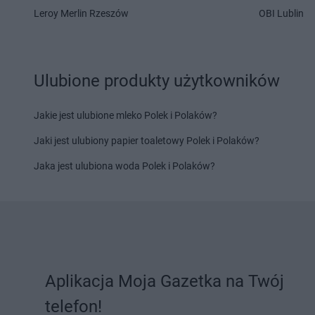
Delikatesy Centrum
Gdów
Delikatesy Centrum
Leroy Merlin Rzeszów
OBI Lublin
Delikatesy Centrum
Gdynia
Delikatesy Centrum
Delikatesy Centrum
Giedlarowa
Delikatesy Centrum
Delikatesy Centrum
Gierlachów
Łańcucka
Delikatesy Centrum
Gilowice
Delikatesy Centrum
Ulubione produkty użytkowników
Delikatesy Centrum
Giżycko
Delikatesy Centrum
Delikatesy Centrum
Gliwice
Jakie jest ulubione mleko Polek i Polaków?
Delikatesy Centrum
Hajnówka
Delikatesy Centrum
Jaki jest ulubiony papier toaletowy Polek i Polaków?
Delikatesy Centrum
Hańsk
Delikatesy Centrum
Pierwszy
Delikatesy Centrum
Jaka jest ulubiona woda Polek i Polaków?
Delikatesy Centrum
Imielin
Delikatesy Centrum
Delikatesy Centrum
Inowrocław
Delikatesy Centrum
Delikatesy Centrum
Jabłonka
Delikatesy Centrum
Delikatesy Centrum
Jadowniki
Delikatesy Centrum
Delikatesy Centrum
Janikowo
Rosielna
Aplikacja Moja Gazetka na Twój
Delikatesy Centrum
Janów
Delikatesy Centrum
telefon!
Podlaski
Delikatesy Centrum