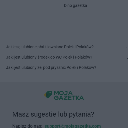
Głuchołazy
Kalwaria
Delikatesy 
Dino gazetka
Głuszyca
Delikatesy Centrum
Górki Małe
Starzeńska
Gniewczyna
Delikatesy Centrum
Górki Wielkie
Delikatesy 
Delikatesy Centrum
Gorlice
Delikatesy 
Gniewino
Delikatesy Centrum
Gorzów
Delikatesy 
Gniewkowo
Wielkopolski
Dunajcem
Delikatesy Centrum
Górzyca
Delikatesy 
Jakie są ulubione płatki owsiane Polek i Polaków?
Harbutowice
Delikatesy Centrum
Delikatesy 
Jaki jest ulubiony środek do WC Polek i Polaków?
Harta
Hecznarowice
Delikatesy 
Hażlach
Delikatesy Centrum
Hoczew
Delikatesy 
Jaki jest ulubiony żel pod prysznic Polek i Polaków?
Iskrzynia
Delikatesy Centrum
Iwanowice
Delikatesy 
Iwaniska
Włościańskie
Delikatesy 
Jarosław
Delikatesy Centrum
Jastrzębia
Delikatesy 
Jasienica
Delikatesy Centrum
Jawiszowice
Delikatesy 
Delikatesy Centrum
Jawor
Delikatesy 
Masz sugestie lub pytania?
Jasionka
Delikatesy Centrum
Jawornik
Delikatesy 
Jasionów
Polski
Delikatesy 
Napisz do nas:
support@mojagazetka.com