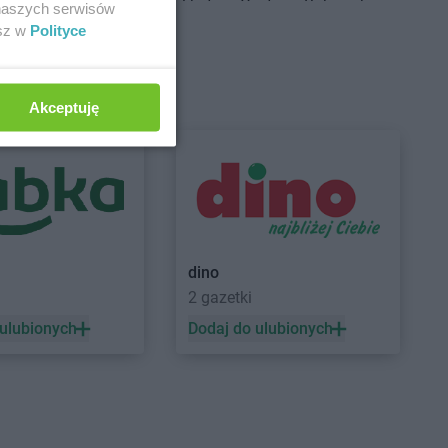
Centrum
Brudzeń
Delikatesy Centrum
Bukowsko
 naszych serwisów
Delikatesy Centrum
Busko-Zdrój
esz w
Polityce
Centrum
Brusy
Delikatesy Centrum
Centrum
Brzączowice
Buszkowiczki
Centrum
Brzeszcze
Delikatesy Centrum
Byczyna
Akceptuję
Centrum
Brzezinka
Delikatesy Centrum
Bydgoszcz
Centrum
Brzeziny
Delikatesy Centrum
Bystra
Centrum
Brzezna
Podhalańska
Centrum
Brzeźnica
Delikatesy Centrum
Bystry
Centrum
Brzostek
Delikatesy Centrum
Bystrzyca
Centrum
Brzoza
Kłodzka
Centrum
Brzóza
Delikatesy Centrum
Bytom
dino
2 gazetki
 ulubionych
Dodaj do ulubionych
Centrum
Ciężkowice
Delikatesy Centrum
Czernichów
Centrum
Cmolas
Delikatesy Centrum
Częstochowa
Centrum
Czarna
Delikatesy Centrum
Czubrowice
Centrum
Czarna
Delikatesy Centrum
Czudec