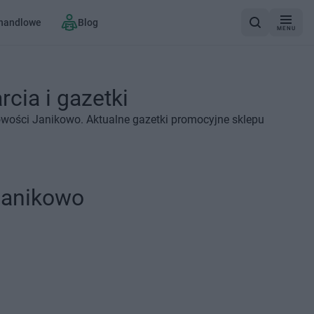
 handlowe
Blog
MENU
cia i gazetki
owości Janikowo. Aktualne gazetki promocyjne sklepu
Janikowo