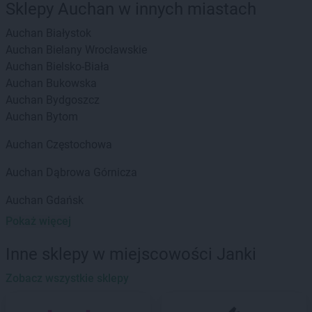
Sklepy Auchan w innych miastach
Auchan
Białystok
Auchan
Bielany Wrocławskie
Auchan
Bielsko-Biała
Auchan
Bukowska
Auchan
Bydgoszcz
Auchan
Bytom
Auchan
Częstochowa
Auchan
Dąbrowa Górnicza
Auchan
Gdańsk
Auchan
Gdynia
Pokaż więcej
Auchan
Gliwice
Inne sklepy w miejscowości Janki
Auchan
Janki
Auchan
Zobacz wszystkie sklepy
Jelenia Góra
Auchan
Katowice