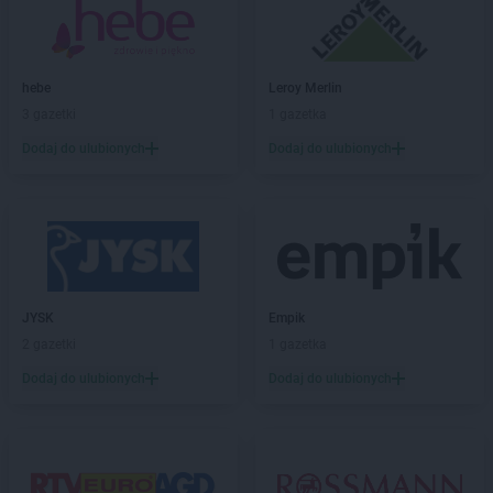
Auchan
Kielce
Auchan
Kobylnica
Auchan
Kraków
hebe
Leroy Merlin
Auchan
Krasne
3 gazetki
1 gazetka
Auchan
Legnica
Dodaj do ulubionych
Dodaj do ulubionych
Auchan
Lublin
Auchan
Łódź
Auchan
Marki
Auchan
Mikołów
JYSK
Empik
Auchan
Nowa Wieś
2 gazetki
1 gazetka
Auchan
Nowy Sącz
Dodaj do ulubionych
Dodaj do ulubionych
Auchan
Olsztyn
Auchan
Opole
Auchan
Piaseczno
Auchan
Piotrków Trybunalski