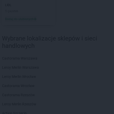
LIDL
Auchan
Zabrze
5 gazetek
Auchan
Zielona Góra
Dodaj do ulubionych
Auchan
Żory
Wybrane lokalizacje sklepów i sieci
handlowych
Castorama Warszawa
Leroy Merlin Warszawa
Leroy Merlin Wrocław
Castorama Wrocław
Castorama Rzeszów
Leroy Merlin Rzeszów
Action Szczecin