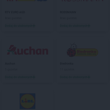
Auchan
Płock
Auchan
Poznań
RTV EURO AGD
ROSSMANN
Brak gazetek
Brak gazetek
Auchan
Raciborz
Dodaj do ulubionych
Dodaj do ulubionych
Auchan
Radom
Auchan
Rumia
Auchan
Rybnik
Auchan
Sosnowiec
Auchan
Swadzim
Auchan
Szczecin
Auchan
Biedronka
5 gazetek
11 gazetek
Auchan
Tarnów
Auchan
Toruń
Dodaj do ulubionych
Dodaj do ulubionych
Auchan
Tychy
Auchan
Wałbrzych
Auchan
Warszawa
Auchan
Włocławek
Auchan
Wrocław