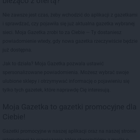
bieżąco z ofertą?
Nie zawsze jest czas, żeby wchodzić do aplikacji z gazetkami
i sprawdzać, czy pojawiła się już aktualna gazetka wybranej
sieci. Moja Gazetka zrobi to za Ciebie — Ty dostaniesz
powiadomienie wtedy, gdy nowa gazetka rzeczywiście będzie
już dostępna.
Jak to działa? Moja Gazetka pozwala ustawić
spersonalizowane powiadomienia. Możesz wybrać swoje
ulubione sklepy i otrzymywać informację o pojawieniu się
tylko tych gazetek, które naprawdę Cię interesują.
Moja Gazetka to gazetki promocyjne dla
Ciebie!
Gazetki promocyjne w naszej aplikacji oraz na naszej stronie
internetowej to rozwiązanie, które stworzyliśmy z myślą o