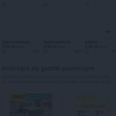
Ogórek gruntowy
Ogórki gruntowe
Cukinia
3,99 zł
3,99 zł
2,99 zł
9,99 zł
9,99 zł
3,99 zł
ALDI
ALDI
ar
Kończące się gazetki promocyjne
Sprawdź gazetki promocyjne, w których masz ostatnie 24h
na złapanie ofert promocyjnych, rabatów i ciekawych okazji