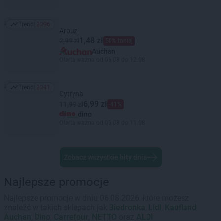
Trend:
2396
Trend: 2396
Arbuz
1,48 zł
2,99 zł
50% taniej
Auchan
Oferta ważna od 06.08 do 12.08
Trend:
2341
Trend: 2341
Cytryna
6,99 zł
11,99 zł
-41%
dino
Oferta ważna od 05.08 do 11.08
Zobacz wszystkie hity dnia
Najlepsze promocje
Najlepsze promocje w dniu 06.08.2026, które możesz
znaleźć w takich sklepach jak
Biedronka
,
Lidl
,
Kaufland
,
Auchan
,
Dino
,
Carrefour
,
NETTO
oraz
ALDI