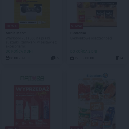
NOWA!
NOWA!
Media Markt
Biedronka
Whirlpool 70za500 na pralki,
Biedronkowe oszczędności
suszarki i zmywarki w zestawie z
akcesoriami!
DO KOŃCA 3 DNI
DO KOŃCA 2 DNI
06.08 - 09.08
15
06.08 - 08.08
14