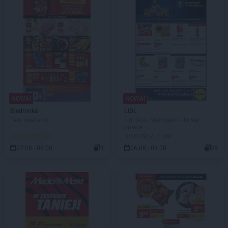
NOWA!
NOWA!
Biedronka
LIDL
Tani weekend
Lidl plus. Skanujesz - To się
opłaca
JUŻ OD JUTRA!
DO KOŃCA 2 DNI
07.08 - 08.08
3
06.08 - 08.08
28