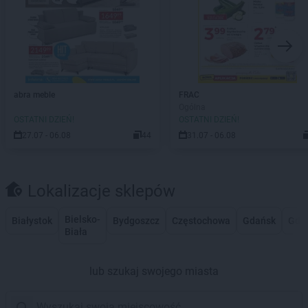
abra meble
FRAC
Ogólna
OSTATNI DZIEŃ!
OSTATNI DZIEŃ!
27.07 - 06.08
44
31.07 - 06.08
Lokalizacje sklepów
Bielsko-
Białystok
Bydgoszcz
Częstochowa
Gdańsk
Gdy
Biała
lub szukaj swojego miasta