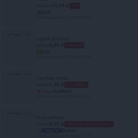
16,99 zł
34,99 zł
-51%
ALDI
Oferta ważna od 05.08 do 08.08
Trend:
2586
Trend: 2586
ogórek gruntowy
4,89 zł
6,99 zł
30% taniej
LIDL
Oferta ważna od 06.08 do 08.08
Trend:
2466
Trend: 2466
marchew młoda
1,49 zł
3,99 zł
62% TANIEJ!
Kaufland
Oferta ważna od 06.08 do 08.08
Trend:
2463
Trend: 2463
Rurki waflowe
5,79 zł
6,49 zł
*Najniższa cena z 30 dni przed obniżką
Action
Oferta ważna od 05.08 do 11.08