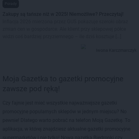
Porady
Zakupy są tańsze niż w 2025! Niemożliwe? Przeczytaj!
Inflacja 2026 mierzona przez GUS pokazuje szeroki obraz
zmian cen w gospodarce. Ale klient przy sklepowej półce
widzi coś bardziej przyziemnego – ile dziś kosztuje […]
Iwona Karczmarczyk
Moja Gazetka to gazetki promocyjne
zawsze pod ręką!
Czy fajnie jest mieć wszystkie najważniejsze gazetki
promocyjne popularnych sklepów w jednym miejscu? No
pewnie! Dlatego warto pobrać na telefon Moją Gazetkę. To
aplikacja, w której znajdziesz aktualne gazetki promocyjne
supermarketów i nie tylko! Nowa gazetka Biedronki czy