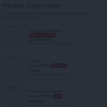
Hity dnia, kupuj mądrze
Codziennie pomożemy Ci znaleźć ciekawe hity zakupowe w
gazetkach promocyjnych
Trend:
3205
Trend: 3205
Twaróg Klinek Delikate
DRUGI 40% TANIEJ
Biedronka
Oferta ważna od 03.08 do 08.08
Trend:
3138
Trend: 3138
papryka
5,99 zł
12,99 zł
53% taniej
LIDL
Oferta ważna od 06.08 do 08.08
Trend:
3015
Trend: 3015
Borówka amerykańska
15,99 zł
24,99 zł
-36%
dino
Oferta ważna od 05.08 do 11.08