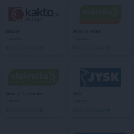
LIDL
Bytów
LIDL
Chełm
LIDL
Chełmek
kakto.pl
Stokrotka Market
LIDL
Chełmiec
1 gazetka
1 gazetka
LIDL
Chełmno
LIDL
Chełmża
Dodaj do ulubionych
Dodaj do ulubionych
LIDL
Chodzież
LIDL
Chojnice
LIDL
Chojnów
LIDL
Chorzów
LIDL
Choszczno
LIDL
Chrzanów
Stokrotka Supermarket
JYSK
LIDL
Chwaszczyno
3 gazetki
2 gazetki
LIDL
Chyliczki
Dodaj do ulubionych
Dodaj do ulubionych
LIDL
Ciechanów
LIDL
Cieszyn
LIDL
Czechowice-Dziedzice
LIDL
Czeladź