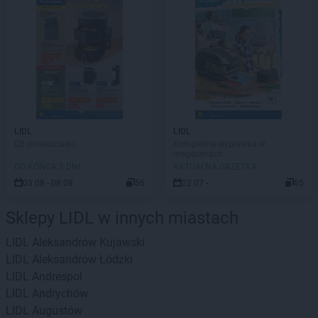
LIDL
LIDL
Od poniedziałku
Kompletna wyprawka w
megacenach
DO KOŃCA 2 DNI
AKTUALNA GAZETKA
03.08 - 08.08
56
22.07 -
65
Sklepy LIDL w innych miastach
LIDL
Aleksandrów Kujawski
LIDL
Aleksandrów Łódzki
LIDL
Andrespol
LIDL
Andrychów
LIDL
Augustów