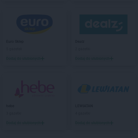
LIDL
Biskupiec
LIDL
Bochnia
LIDL
Bogatynia
LIDL
Bolechowo
LIDL
Bolesławiec
LIDL
Bolszewo
Euro Sklep
Dealz
LIDL
Braniewo
5 gazetek
2 gazetki
LIDL
Brodnica
Dodaj do ulubionych
Dodaj do ulubionych
LIDL
Brzeg
LIDL
Brzeg Dolny
LIDL
Brzesko
LIDL
Brzeziny
LIDL
Brzozów
LIDL
Buczkowice
hebe
LEWIATAN
LIDL
Budzistowo
3 gazetki
4 gazetki
LIDL
Buk
LIDL
Busko-Zdrój
Dodaj do ulubionych
Dodaj do ulubionych
LIDL
Bydgoszcz
LIDL
Bytom