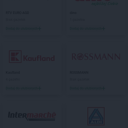
LIDL
Działdowo
LIDL
Działoszyn
RTV EURO AGD
dino
LIDL
Dzierżoniów
Brak gazetek
1 gazetka
Dodaj do ulubionych
Dodaj do ulubionych
LIDL
Elbląg
LIDL
Garwolin
LIDL
Gdańsk
LIDL
Gdynia
LIDL
Giżycko
LIDL
Gliwice
Kaufland
ROSSMANN
LIDL
Głogów
4 gazetki
Brak gazetek
LIDL
Głogów Małopolski
Dodaj do ulubionych
Dodaj do ulubionych
LIDL
Głubczyce
LIDL
Głuchołazy
LIDL
Gniezno
LIDL
Gogolin
LIDL
Gołdap
LIDL
Goleniów