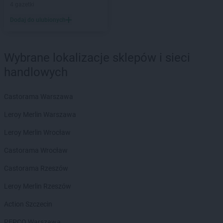
4 gazetki
LIDL
Hrubieszów
Dodaj do ulubionych
LIDL
Iława
LIDL
Imielin
LIDL
Inowrocław
Wybrane lokalizacje sklepów i sieci
handlowych
LIDL
Jabłonna
LIDL
Janki
LIDL
Jarocin
Castorama Warszawa
LIDL
Jarosław
Leroy Merlin Warszawa
LIDL
Jasienica
LIDL
Jasło
Leroy Merlin Wrocław
LIDL
Jastrzębie-Zdrój
Castorama Wrocław
LIDL
Jawiszowice
LIDL
Jawor
Castorama Rzeszów
LIDL
Jaworzno
Leroy Merlin Rzeszów
LIDL
Jedrzejow
LIDL
Jelcz-Laskowice
Action Szczecin
LIDL
Jelenia Góra
PEPCO Warszawa