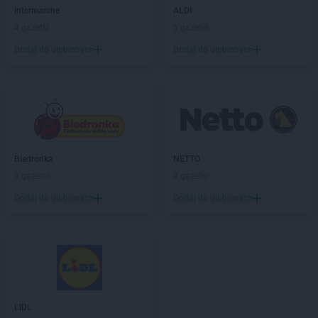
LIDL
Gołków
Intermarche
ALDI
LIDL
Golub-Dobrzyń
4 gazetki
5 gazetek
LIDL
Góra Kalwaria
Dodaj do ulubionych
Dodaj do ulubionych
LIDL
Gorlice
LIDL
Gorzów Wielkopolski
LIDL
Gorzyce
LIDL
Gostyń
LIDL
Gostynin
LIDL
Grajewo
Biedronka
NETTO
LIDL
Grodzisk Mazowiecki
9 gazetek
4 gazetki
LIDL
Grodzisk Wielkopolski
LIDL
Grudziądz
Dodaj do ulubionych
Dodaj do ulubionych
LIDL
Gryfice
LIDL
Gryfino
LIDL
Gryfów Śląski
LIDL
Gubin
LIDL
Hajnówka
LIDL
LIDL
Horodniany