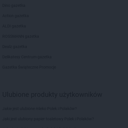
LIDL
Kolbudy
Dino gazetka
LIDL
Kolbuszowa
LIDL
Kołobrzeg
Action gazetka
LIDL
Komorniki
ALDI gazetka
LIDL
Konin
LIDL
Konstancin-Jeziorna
ROSSMANN gazetka
LIDL
Konstantynów Łódzki
Dealz gazetka
LIDL
Kórnik
LIDL
Koronowo
Delikatesy Centrum gazetka
LIDL
Kosakowo
Gazetka Świąteczne Promocje
LIDL
Kościan
LIDL
Kościelna Wieś
LIDL
Kościerzyna
LIDL
Kostrzyn nad Odrą
Ulubione produkty użytkowników
LIDL
Koszalin
LIDL
Kowale
Jakie jest ulubione mleko Polek i Polaków?
LIDL
Koziegłowy
LIDL
Kozienice
Jaki jest ulubiony papier toaletowy Polek i Polaków?
LIDL
Kraków