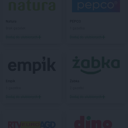
LIDL
Czersk
LIDL
Częstochowa
LIDL
Człuchów
Natura
PEPCO
LIDL
Czołowo-Kolonia
Brak gazetek
1 gazetka
Dodaj do ulubionych
Dodaj do ulubionych
LIDL
Dąbrowa Górnicza
LIDL
Dąbrowa Tarnowska
LIDL
Dąbrówka
LIDL
Darłowo
LIDL
Dawidy Bankowe
LIDL
Dębica
LIDL
Dęblin
Empik
Żabka
LIDL
do
1 gazetka
2 gazetki
LIDL
Dobra
Dodaj do ulubionych
Dodaj do ulubionych
LIDL
Dobre Miasto
LIDL
Drawsko Pomorskie
LIDL
Drezdenko
LIDL
Drogoszewo
LIDL
Dywity