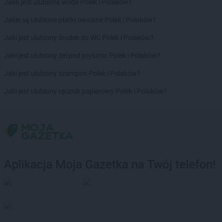
Jaka jest ulubiona woda Polek i Polaków?
LIDL
Krapkowice
LIDL
Kraśnik
Jakie są ulubione płatki owsiane Polek i Polaków?
LIDL
Krasnystaw
Jaki jest ulubiony środek do WC Polek i Polaków?
LIDL
Krościenko nad Dunajcem
LIDL
Krosno
Jaki jest ulubiony żel pod prysznic Polek i Polaków?
LIDL
Kruszwica
Jaki jest ulubiony szampon Polek i Polaków?
LIDL
Kudowa-Zdrój
LIDL
Kutno
Jaki jest ulubiony ręcznik papierowy Polek i Polaków?
LIDL
Kwidzyn
LIDL
Łańcut
LIDL
Łapy
LIDL
Łask
LIDL
Łaziska Górne
Aplikacja Moja Gazetka na Twój telefon!
LIDL
Łeba
LIDL
Łęczna
LIDL
Łęczyca
LIDL
Łobez
LIDL
Łódź