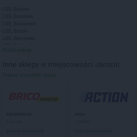
LIDL
Banino
LIDL
Baranów
LIDL
Baranowo
LIDL
Barcin
LIDL
Barczewo
LIDL
Barlinek
Pokaż więcej
LIDL
Bartoszyce
LIDL
Będzin
Inne sklepy w miejscowości Jarocin
LIDL
Bełchatów
LIDL
Zobacz wszystkie sklepy
Biała Podlaska
LIDL
Białobrzegi
LIDL
Białystok
LIDL
Bielany Wrocławskie
LIDL
Bielawa
LIDL
Bielsk Podlaski
BRICOMARCHE
Action
LIDL
Bielsko-Biała
6 gazetek
1 gazetka
LIDL
Bieruń
Dodaj do ulubionych
Dodaj do ulubionych
LIDL
Biłgoraj