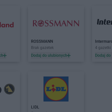
Dealz
Ruda Śląska
Dealz
Rzesz
Dealz
Rumia
Dealz
Rzgó
Dealz
Stargard
Dealz
Suchy
Dealz
Starogard Gdański
Dealz
Sulec
Dealz
Stojadła
Dealz
Suwał
Dealz
Strzelce Krajeńskie
Dealz
Swarz
ROSSMANN
Intermar
Dealz
Strzyżów
Dealz
Sycó
Brak gazetek
4 gazetki
Dealz
Świecie
Dealz
Święt
ch
Dodaj do ulubionych
Dodaj do
Dealz
Świerklaniec
Dealz
Świno
elski
Dealz
Trzcianka
Dealz
Tucho
Dealz
Trzebinia
Dealz
Turek
Dealz
Włocławek
Dealz
Wrocł
Dealz
Wodzisław Śląski
Dealz
Wrześ
LIDL
o
Dealz
Wojkowice
Dealz
Wysok