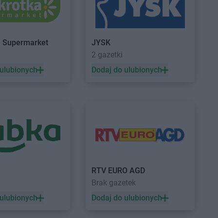
a
Dealz
Łowicz
a Supermarket
JYSK
a
Dealz
Myślibórz
2 gazetki
a
Dealz
Mysłowice
 ulubionych
Dodaj do ulubionych
 Wielkopolski
Dealz
Otwock
eszów
Dealz
Ozorków
cim
orsk
Dealz
Pyskowice
ucha
RTV EURO AGD
yna
Brak gazetek
y
k
 ulubionych
Dodaj do ulubionych
k