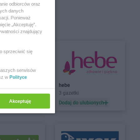
anie odbiorców oraz
nych danych
kacji. Ponieważ
isk Mazowiecki
Dealz
Gryfice
ięcie „Akceptuję”.
sk Wielkopolski
Dealz
Gubin
ywatności znajdujący
iądz
o sprzeciwić się
 naszych serwisów
a Góra
esz w
Polityce
hebe
3 gazetki
Dealz
Krapkowice
Akceptuję
lin
Dealz
Krosno
 ulubionych
Dodaj do ulubionych
głowy
Dealz
Krotoszyn
w
Dealz
Kutno