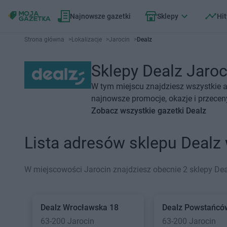
Najnowsze gazetki
Sklepy
Hit
Strona główna
>
Lokalizacje
>
Jarocin
>
Dealz
Sklepy Dealz Jaroci
W tym miejscu znajdziesz wszystkie a
najnowsze promocje, okazje i przecen
Zobacz wszystkie gazetki Dealz
Lista adresów sklepu Dealz
W miejscowości Jarocin znajdziesz obecnie 2 sklepy Dea
Dealz
Wrocławska 18
Dealz
Powstańców
63-200 Jarocin
63-200 Jarocin