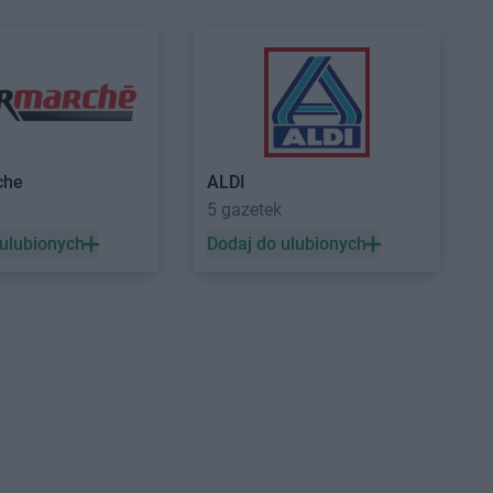
ów
w
 Las
Dealz
Szamotuły
hów
Dealz
Szczecin
ki
Dealz
Szczecinek
ędz
che
ALDI
w
5 gazetek
ochłowice
 ulubionych
Dodaj do ulubionych
ujście
la
Dealz
Tychy
aw
nia
ie Mazowieckie