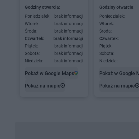
Godziny otwarcia:
Godziny otwarcia:
Poniedziałek:
brak informacji
Poniedziałek:
Wtorek:
brak informacji
Wtorek:
Środa:
brak informacji
Środa:
Czwartek:
brak informacji
Czwartek:
Piątek:
brak informacji
Piątek:
Sobota:
brak informacji
Sobota:
Niedziela:
brak informacji
Niedziela:
Pokaż w Google Maps
Pokaż w Google 
Pokaż na mapie
Pokaż na mapie