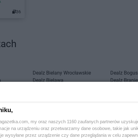
A
36
tach
Dealz
Bielany Wrocławskie
Dealz
Bogus
a
Dealz
Bielawa
Dealz
Brani
Dealz
Bielsko-Biała
Dealz
Brzeg
Dealz
Biłgoraj
Dealz
Budzi
Dealz
Bochnia
Dealz
Busko
niku,
Dealz
Czechowice-Dziedzice
Dealz
Częst
jagazetka.com, my oraz naszych 1160 zaufanych partnerów uzyskuj
Dealz
Czerwionka-Leszczyny
cje na urządzeniu oraz przetwarzamy dane osobowe, takie jak unika
Dealz
Drawsko Pomorskie
je wysyłane przez urządzenie czy dane przeglądania w celu zapewn