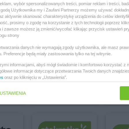
klam, wybór spersonalizowanych treści, pomiar reklam i treści, bad
 zgodą Użytkownika my i Zaufani Partnerzy możemy używać dokład
az aktywnie skanować charakterystykę urządzenia do celów identyfi
Dealz
Gorlice
Dealz
Grodz
 Jarocin
ść, prosimy o zgodę na korzystanie z tych technologii poprzez klikn
Dealz
Zobacz wszystkie sklepy
Gorzów Wielkopolski
Dealz
Grodzi
a i zawsze możesz ją zmienić/wycofać klikając przycisk ustawień pr
Dealz
Gostynin
Dealz
Grudz
ogu strony
rzetwarzania danych nie wymagają zgody użytkownika, ale masz praw
. Preferencje będą miały zastosowania tylko na tej witrynie.
szymi informacjami, abyś mógł świadomie i komfortowo korzystać z
Dealz
Jastrzębie-Zdrój
Dealz
Jeleni
gółowe informacje dotyczące przetwarzania Twoich danych znajdzi
Dealz
Jaworzno
es
oraz po kliknięciu w „Ustawienia”.
Euro Sklep
Dealz
5 gazetek
2 gazetki
Dealz
Kolbuszowa
Dealz
Konin
USTAWIENIA
Dealz
Kolno
Dealz
Kosza
ch
Dodaj do ulubionych
Dodaj do
Dealz
Koło
Dealz
Kozie
Dealz
Kołobrzeg
Dealz
Krakó
Dealz
Lipienice
Dealz
Lubin
Dealz
Lipnik
Dealz
Lublin