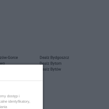
zów-Gorce
Dealz
Bydgoszcz
ewo
Dealz
Bytom
Dealz
Bytów
stowo
-Zdrój
ochowa
emy dostęp i
lne identyfikatory,
iania