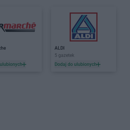
sko
ina
NETTO
Myślibórz
gowo
NETTO
Mysłowice
na Dolna
NETTO
Myszków
zyna
akowice
che
ALDI
enice
5 gazetek
 Dwór Gdański
 ulubionych
Dodaj do ulubionych
 Targ
y Tomyśl
a
ów Wielkopolski
NETTO
Ozorków
ęcim
ock
ów Mazowiecki
mek