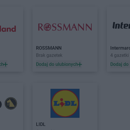
NETTO
Lubawa
NETTO
Lub
odlaski
NETTO
Milicz
NETTO
Mos
NETTO
Mińsk Mazowiecki
NETTO
Mrą
e
NETTO
Mława
NETTO
Msza
NETTO
Mogilno
NETTO
Mus
NETTO
Morzyczyn
NETTO
Mysł
ROSSMANN
Intermar
NETTO
Mościska
NETTO
Myśl
Brak gazetek
4 gazetki
NETTO
Nisko
NETTO
Nowy
ch
Dodaj do ulubionych
Dodaj do
NETTO
Nowe Lipiny
NETTO
Nowy
NETTO
Nowe Miasto Lubawskie
NETTO
Now
NETTO
Nowogard
NETTO
Nys
NETTO
Orzesze
NETTO
Ostr
NETTO
Osinów Dolny
NETTO
Oświ
NETTO
Osowiec
NETTO
Otw
kie
NETTO
Ostróda
NETTO
Ożar
NETTO
LIDL
Ostrołęka
NETTO
Ozi