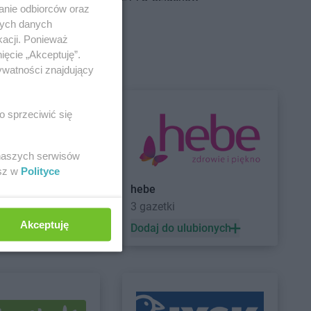
anie odbiorców oraz
adź
nych danych
sk
kacji. Ponieważ
wionka-Leszczyny
ięcie „Akceptuję”.
ywatności znajdujący
łdowo
rzgoń
rżoniów
o sprzeciwić się
 naszych serwisów
ynin
NETTO
Gryfice
esz w
Polityce
dków
NETTO
Gryfino
hebe
zisk Mazowiecki
NETTO
Gubin
3 gazetki
zisk Wielkopolski
Akceptuję
 ulubionych
Dodaj do ulubionych
zisko
ziądz
nek