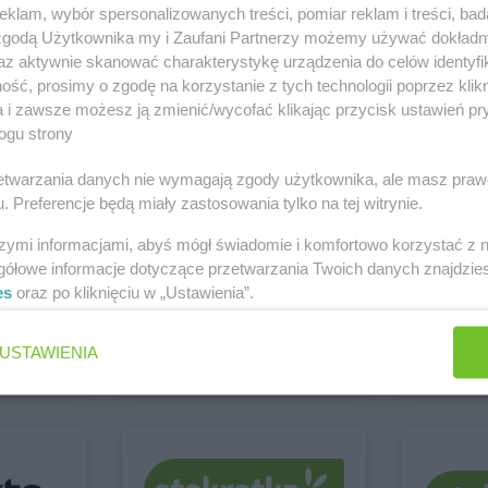
klam, wybór spersonalizowanych treści, pomiar reklam i treści, bad
NETTO
Cieszyn
NETTO
Czel
 zgodą Użytkownika my i Zaufani Partnerzy możemy używać dokład
NETTO
Czaplinek
NETTO
Czer
az aktywnie skanować charakterystykę urządzenia do celów identyfi
NETTO
Czarna Białostocka
NETTO
Czer
 Jarocin
ść, prosimy o zgodę na korzystanie z tych technologii poprzez klikn
Zobacz wszystkie sklepy
a i zawsze możesz ją zmienić/wycofać klikając przycisk ustawień pr
NETTO
Dobrzeń Wielki
NETTO
Dzia
ogu strony
NETTO
Drawsko Pomorskie
NETTO
Dzie
o
NETTO
Drezdenko
NETTO
Dzie
rzetwarzania danych nie wymagają zgody użytkownika, ale masz praw
. Preferencje będą miały zastosowania tylko na tej witrynie.
szymi informacjami, abyś mógł świadomie i komfortowo korzystać z
NETTO
Gołków
NETTO
Gost
gółowe informacje dotyczące przetwarzania Twoich danych znajdzi
NETTO
Golub-Dobrzyń
NETTO
Gró
es
oraz po kliknięciu w „Ustawienia”.
Euro Sklep
Dealz
NETTO
Góra
NETTO
Grod
5 gazetek
2 gazetki
NETTO
Góra Kalwaria
NETTO
Grod
USTAWIENIA
ch
Dodaj do ulubionych
Dodaj do
NETTO
Gorzów Wielkopolski
NETTO
Grod
NETTO
Gostyń
NETTO
Grud
drój
NETTO
Jaworzno
NETTO
Jelo