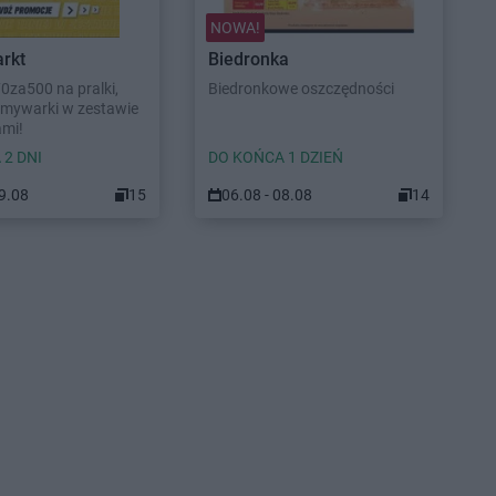
NOWA!
rkt
Biedronka
70za500 na pralki,
Biedronkowe oszczędności
 zmywarki w zestawie
ami!
 2 DNI
DO KOŃCA 1 DZIEŃ
09.08
15
06.08 - 08.08
14