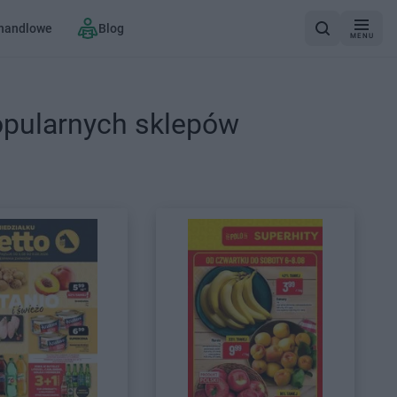
 handlowe
Blog
MENU
opularnych sklepów