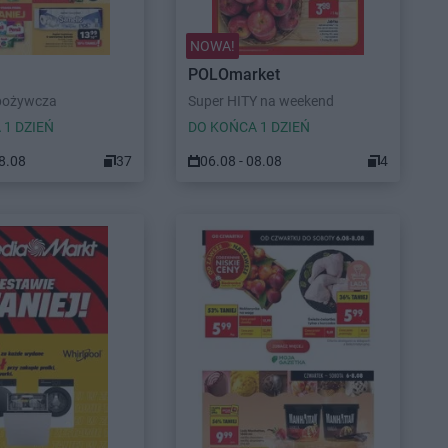
NOWA!
POLOmarket
pożywcza
Super HITY na weekend
 1 DZIEŃ
DO KOŃCA 1 DZIEŃ
08.08
37
06.08 - 08.08
4