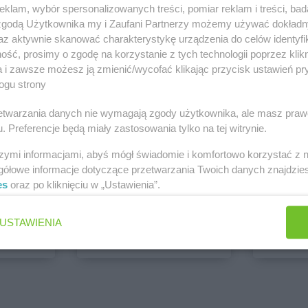
klam, wybór spersonalizowanych treści, pomiar reklam i treści, bad
PEPCO
dino
 zgodą Użytkownika my i Zaufani Partnerzy możemy używać dokład
1 gazetka
1 gazetk
az aktywnie skanować charakterystykę urządzenia do celów identyfi
ść, prosimy o zgodę na korzystanie z tych technologii poprzez klikn
ch
Dodaj do ulubionych
Dodaj do
a i zawsze możesz ją zmienić/wycofać klikając przycisk ustawień pr
ogu strony
rzetwarzania danych nie wymagają zgody użytkownika, ale masz praw
. Preferencje będą miały zastosowania tylko na tej witrynie.
szymi informacjami, abyś mógł świadomie i komfortowo korzystać z
gółowe informacje dotyczące przetwarzania Twoich danych znajdzi
es
oraz po kliknięciu w „Ustawienia”.
ALDI
Biedronk
6 gazetek
11 gazet
USTAWIENIA
ch
Dodaj do ulubionych
Dodaj do