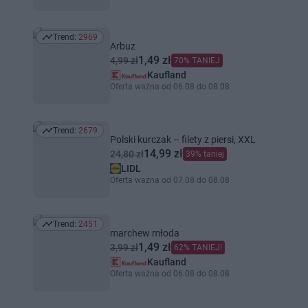
Trend:
2969
Trend: 2969
Arbuz
1,49 zł
4,99 zł
70% TANIEJ
Kaufland
Oferta ważna od 06.08 do 08.08
Trend:
2679
Trend: 2679
Polski kurczak – filety z piersi, XXL
14,99 zł
24,80 zł
39% taniej
LIDL
Oferta ważna od 07.08 do 08.08
Trend:
2451
Trend: 2451
marchew młoda
1,49 zł
3,99 zł
62% TANIEJ!
Kaufland
Oferta ważna od 06.08 do 08.08