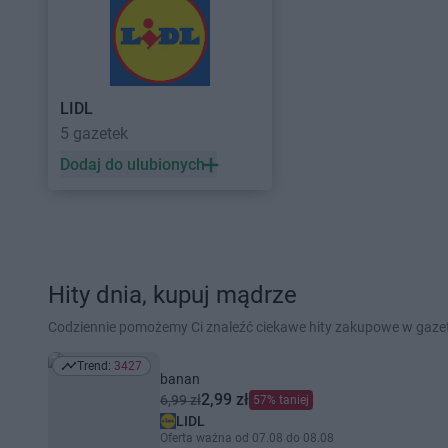
LIDL
5 gazetek
Dodaj do ulubionych
Hity dnia, kupuj mądrze
Codziennie pomożemy Ci znaleźć ciekawe hity zakupowe w gaz
Trend:
3427
Trend: 3427
banan
2,99 zł
6,99 zł
57% taniej
LIDL
Oferta ważna od 07.08 do 08.08