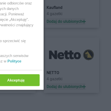
anie odbiorców oraz
Kaufland
nych danych
a
4 gazetki
kacji. Ponieważ
ięcie „Akceptuję”.
 ulubionych
Dodaj do ulubionych
ywatności znajdujący
o sprzeciwić się
 naszych serwisów
esz w
Polityce
a
NETTO
ek
4 gazetki
Akceptuję
 ulubionych
Dodaj do ulubionych