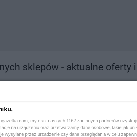
ych sklepów - aktualne oferty 
jdziesz tutaj sklepy należące do lokalnych sieci oraz duże, znane super- i hipermar
niku,
jagazetka.com, my oraz naszych 1162 zaufanych partnerów uzyskuj
cje na urządzeniu oraz przetwarzamy dane osobowe, takie jak unika
je wysyłane przez urządzenie czy dane przeglądania w celu zapewn