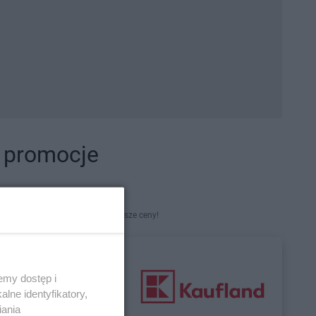
i promocje
kety. Najlepsze promocje i najniższe ceny!
emy dostęp i
lne identyfikatory,
iania