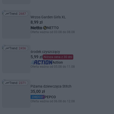
Trend:
2687
Trend: 2687
Wrzos Garden Girls XL
8,99 zł
NETTO
Oferta ważna od 03.08 do 08.08
Trend:
2456
Trend: 2456
środek czyszczący
5,99 zł
Niższa cena z 30 dni
Action
Oferta ważna od 05.08 do 11.08
Trend:
2371
Trend: 2371
Piżama dziewczęca Stitch
35,00 zł
PEPCO
Oferta ważna od 06.08 do 12.08