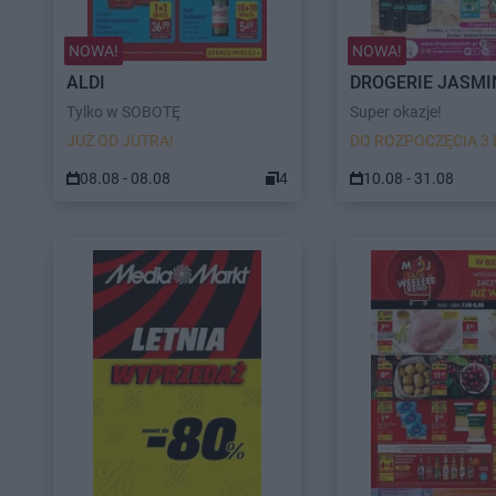
NOWA!
NOWA!
ALDI
DROGERIE JASMI
Tylko w SOBOTĘ
Super okazje!
JUŻ OD JUTRA!
DO ROZPOCZĘCIA 3 
08.08 - 08.08
4
10.08 - 31.08