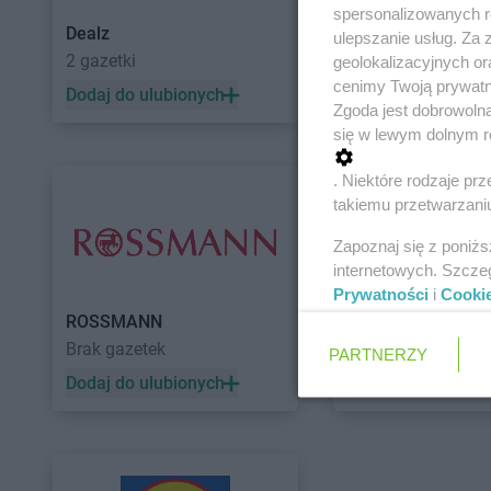
spersonalizowanych re
Dealz
POLOmarket
ulepszanie usług. Za
2 gazetki
11 gazetek
geolokalizacyjnych or
cenimy Twoją prywatno
Dodaj do ulubionych
Dodaj do ulubiony
Zgoda jest dobrowoln
się w lewym dolnym r
. Niektóre rodzaje p
takiemu przetwarzaniu
Zapoznaj się z poniż
internetowych. Szcze
Prywatności
i
Cooki
ROSSMANN
Auchan
Brak gazetek
5 gazetek
PARTNERZY
Dodaj do ulubionych
Dodaj do ulubiony