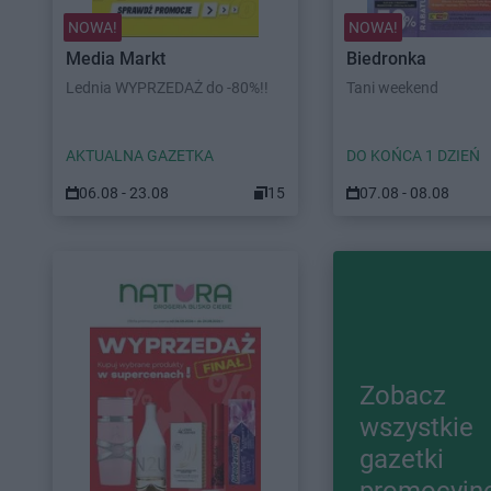
NOWA!
NOWA!
Media Markt
Biedronka
Lednia WYPRZEDAŻ do -80%!!
Tani weekend
AKTUALNA GAZETKA
DO KOŃCA 1 DZIEŃ
06.08 - 23.08
15
07.08 - 08.08
Zobacz
wszystkie
gazetki
promocyjn