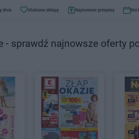
y dnia
Ulubione sklepy
Najnowsze przepisy
Dni
e - sprawdź najnowsze oferty p