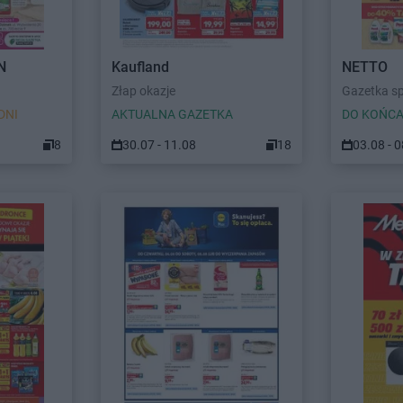
N
Kaufland
NETTO
Złap okazje
Gazetka s
DNI
AKTUALNA GAZETKA
DO KOŃCA
8
30.07 - 11.08
18
03.08 - 