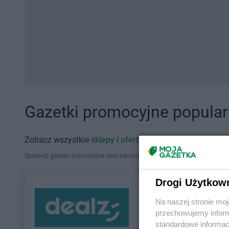
Gazetki promocyjne popularn
Zobacz wszystkie
sklepy i oferty promocyjne
Sprawdź gazetki promocyjne sieci handlowych, które działają w Polsce. Zna
Drogi Użytkow
Na naszej stronie mo
przechowujemy informa
standardowe informac