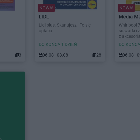
NOWA!
NOWA!
LIDL
Media Ma
Lidl plus. Skanujesz - To się
Whirlpool 
opłaca
suszarki i
z akcesori
DO KOŃCA 1 DZIEŃ
DO KOŃCA
3
06.08 - 08.08
28
06.08 - 
e