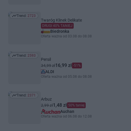
Trend:
2723
Trend: 2723
Twaróg Klinek Delikate
DRUGI 40% TANIEJ
Biedronka
Oferta ważna od 03.08 do 08.08
Trend:
2593
Trend: 2593
Persil
16,99 zł
34,99 zł
-51%
ALDI
Oferta ważna od 05.08 do 08.08
Trend:
2371
Trend: 2371
Arbuz
1,48 zł
2,99 zł
50% taniej
Auchan
Oferta ważna od 06.08 do 12.08