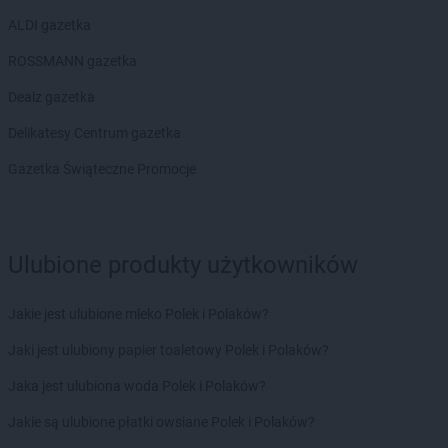
Kaufland
Siedlce
ALDI gazetka
Kaufland
Siemianowice Śląskie
ROSSMANN gazetka
Kaufland
Sieradz
Kaufland
Skarżysko-Kamienna
Dealz gazetka
Kaufland
Skawina
Delikatesy Centrum gazetka
Kaufland
Skierniewice
Kaufland
Słupsk
Gazetka Świąteczne Promocje
Kaufland
Sochaczew
Kaufland
Sosnowiec
Kaufland
Spalice
Kaufland
Stalowa Wola
Ulubione produkty użytkowników
Kaufland
Starachowice
Kaufland
Stargard
Jakie jest ulubione mleko Polek i Polaków?
Kaufland
Strzelce Opolskie
Jaki jest ulubiony papier toaletowy Polek i Polaków?
Kaufland
Suwałki
Kaufland
Swarzędz
Jaka jest ulubiona woda Polek i Polaków?
Kaufland
Szczecin
Jakie są ulubione płatki owsiane Polek i Polaków?
Kaufland
Szczecinek