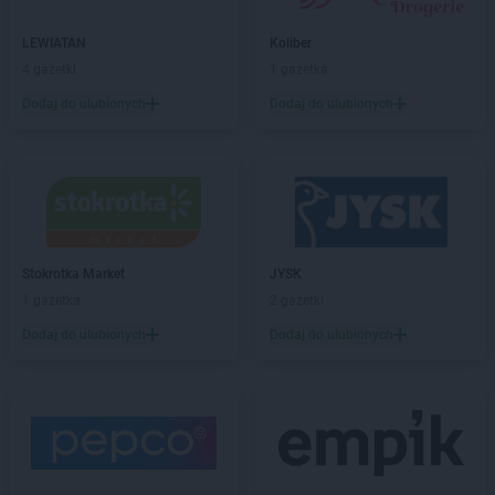
Kaufland
Iława
LEWIATAN
Koliber
Kaufland
Inowrocław
4 gazetki
1 gazetka
Kaufland
Jabłonna
Dodaj do ulubionych
Dodaj do ulubionych
Kaufland
Jarocin
Kaufland
Jarosław
Kaufland
Jasło
Kaufland
Jastrzębie-Zdrój
Kaufland
Jaworzno
Kaufland
Jedrzejow
Stokrotka Market
JYSK
Kaufland
Jelenia Góra
1 gazetka
2 gazetki
Kaufland
Kalisz
Dodaj do ulubionych
Dodaj do ulubionych
Kaufland
Kamienna Góra
Kaufland
Katowice
Kaufland
Kędzierzyn-Koźle
Kaufland
Kielce
Kaufland
Kluczbork
Kaufland
Knurów