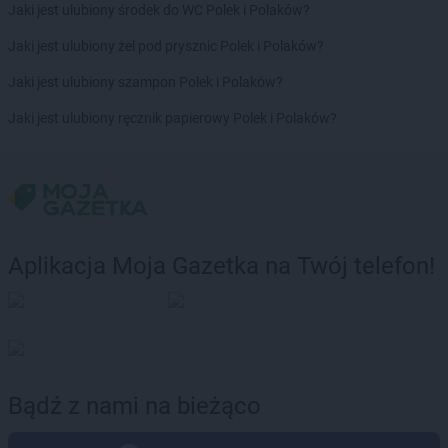
Kaufland
Szczytno
Jaki jest ulubiony środek do WC Polek i Polaków?
Kaufland
Świdnica
Jaki jest ulubiony żel pod prysznic Polek i Polaków?
Kaufland
Świdnik
Jaki jest ulubiony szampon Polek i Polaków?
Kaufland
Świecie
Kaufland
Świnoujście
Jaki jest ulubiony ręcznik papierowy Polek i Polaków?
Kaufland
Tarnobrzeg
Kaufland
Tarnów
Kaufland
Tarnowskie Góry
Kaufland
Tczew
Kaufland
Tomaszów Mazowiecki
Aplikacja Moja Gazetka na Twój telefon!
Kaufland
Toruń
Kaufland
Turek
Kaufland
Tychy
Kaufland
Wągrowiec
Kaufland
Wałbrzych
Bądź z nami na bieżąco
Kaufland
Wałcz
Kaufland
Warszawa