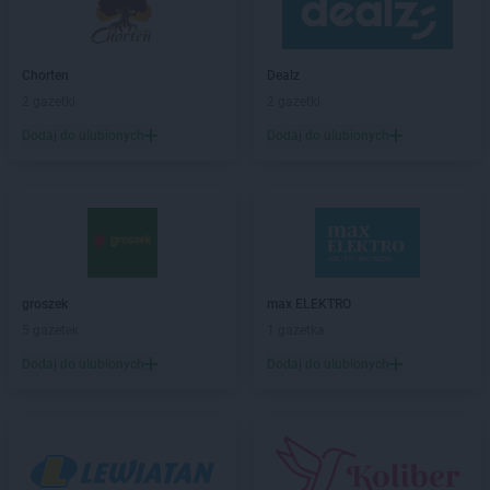
Kaufland
Ełk
Kaufland
Garwolin
Chorten
Dealz
Kaufland
Gdańsk
2 gazetki
2 gazetki
Kaufland
Gdynia
Dodaj do ulubionych
Dodaj do ulubionych
Kaufland
Giżycko
Kaufland
Gliwice
Kaufland
Głogów
Kaufland
Gniezno
Kaufland
Goleniów
Kaufland
Gorlice
Kaufland
Gorzów Wielkopolski
groszek
max ELEKTRO
Kaufland
Gostynin
5 gazetek
1 gazetka
Kaufland
Grójec
Dodaj do ulubionych
Dodaj do ulubionych
Kaufland
Grudziądz
Kaufland
Gryfice
Kaufland
Hajnówka
Kaufland
Hrubieszów