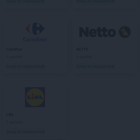
Dodaj do ulubionych
Dodaj do ulubionych
Kaufland
Mława
Kaufland
Mrągowo
Kaufland
Myślenice
Kaufland
Mysłowice
Kaufland
Myszków
Kaufland
Namysłów
Carrefour
NETTO
Kaufland
Niepołomice
9 gazetek
6 gazetek
Kaufland
Nowa Sól
Dodaj do ulubionych
Dodaj do ulubionych
Kaufland
Nowy Dwór Mazowiecki
Kaufland
Nowy Sącz
Kaufland
Nowy Targ
Kaufland
Nowy Tomyśl
Kaufland
Nysa
Kaufland
Oborniki
LIDL
Kaufland
Oława
5 gazetek
Kaufland
Olecko
Dodaj do ulubionych
Kaufland
Olsztyn