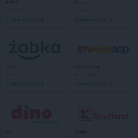
PEPCO
Empik
Kaufland
Koło
1 gazetka
1 gazetka
Kaufland
Kołobrzeg
Kaufland
Dodaj do ulubionych
Konin
Dodaj do ulubionych
Kaufland
Końskie
Kaufland
Konstantynów Łódzki
Kaufland
Kościan
Kaufland
Kościerzyna
Kaufland
Koszalin
Kaufland
Kozienice
Żabka
RTV EURO AGD
Kaufland
Kraków
2 gazetki
Brak gazetek
Kaufland
Krapkowice
Dodaj do ulubionych
Dodaj do ulubionych
Kaufland
Kraśnik
Kaufland
Krasnystaw
Kaufland
Krosno
Kaufland
Krotoszyn
Kaufland
Kutno
Kaufland
Kwidzyn
dino
Kaufland
Kaufland
Łask