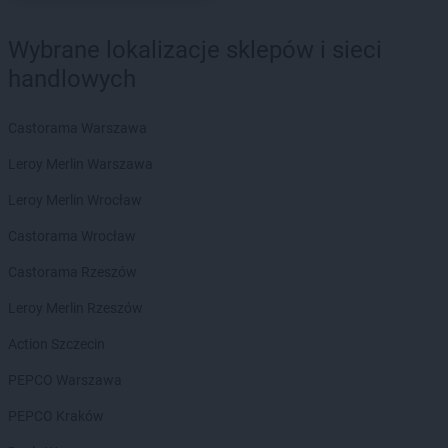
Kaufland
Opoczno
Kaufland
Opole
Wybrane lokalizacje sklepów i sieci
Kaufland
Ostróda
Kaufland
handlowych
Ostrołęka
Kaufland
Ostrów Mazowiecka
Kaufland
Ostrów Wielkopolski
Castorama Warszawa
Kaufland
Ostrowiec Świętokrzyski
Leroy Merlin Warszawa
Kaufland
Oświęcim
Leroy Merlin Wrocław
Kaufland
Pabianice
Kaufland
Parzniew
Castorama Wrocław
Kaufland
Piaseczno
Castorama Rzeszów
Kaufland
Piastów
Kaufland
Piekary Śląskie
Leroy Merlin Rzeszów
Kaufland
Piła
Action Szczecin
Kaufland
Piotrków Trybunalski
Kaufland
Pisz
PEPCO Warszawa
Kaufland
Pleszew
PEPCO Kraków
Kaufland
Płock