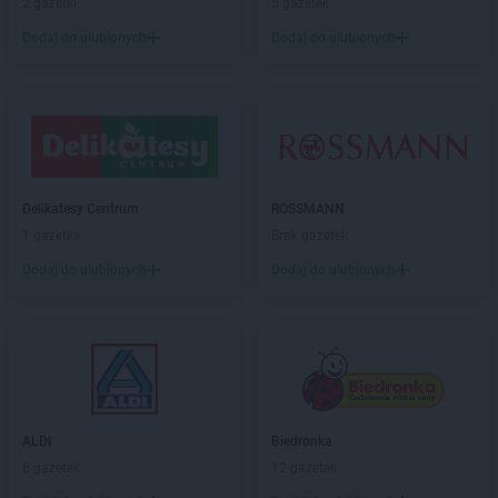
2 gazetki
5 gazetek
Kaufland
Łódź
Dodaj do ulubionych
Dodaj do ulubionych
Kaufland
Łomża
Kaufland
Łowicz
Kaufland
Łuków
Kaufland
Lębork
Kaufland
Legionowo
Kaufland
Legnica
Delikatesy Centrum
ROSSMANN
Kaufland
Leszno
1 gazetka
Brak gazetek
Kaufland
Limanowa
Dodaj do ulubionych
Dodaj do ulubionych
Kaufland
Lubań
Kaufland
Lubartów
Kaufland
Lubin
Kaufland
Lublin
Kaufland
Lubliniec
Kaufland
Malbork
ALDI
Biedronka
Kaufland
Mikołów
6 gazetek
12 gazetek
Kaufland
Mińsk Mazowiecki