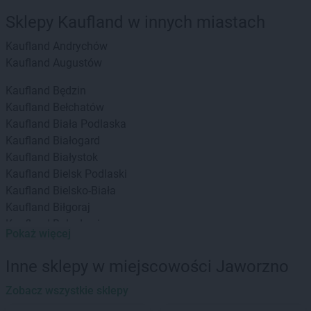
Sklepy Kaufland w innych miastach
Kaufland
Andrychów
Kaufland
Augustów
Kaufland
Będzin
Kaufland
Bełchatów
Kaufland
Biała Podlaska
Kaufland
Białogard
Kaufland
Białystok
Kaufland
Bielsk Podlaski
Kaufland
Bielsko-Biała
Kaufland
Biłgoraj
Kaufland
Bolesławiec
Pokaż więcej
Kaufland
Brodnica
Kaufland
Brzeg
Inne sklepy w miejscowości Jaworzno
Kaufland
Busko-Zdrój
Kaufland
Zobacz wszystkie sklepy
Bydgoszcz
Kaufland
Bytom