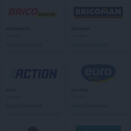
Kaufland
Bytów
Kaufland
Chełm
Kaufland
Chojnice
BRICOMARCHE
BRICOMAN
Kaufland
Chorzów
7 gazetek
1 gazetka
Kaufland
Chrzanów
Kaufland
Chwałki
Dodaj do ulubionych
Dodaj do ulubionych
Kaufland
Ciechanów
Kaufland
Cieszyn
Kaufland
Czechowice-Dziedzice
Kaufland
Częstochowa
Kaufland
Ćwiklice
Action
Euro Sklep
Kaufland
Dąbrowa Górnicza
1 gazetka
5 gazetek
Kaufland
Dębica
Dodaj do ulubionych
Dodaj do ulubionych
Kaufland
Dęblin
Kaufland
Dzierżoniów
Kaufland
Elbląg