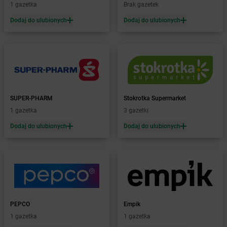
Żabka
Błażejewo
1 gazetka
Brak gazetek
Żabka
Błażowa
Dodaj do ulubionych
Dodaj do ulubionych
Żabka
Blizne Łaszczyńskiego
Żabka
Bliżyn
Żabka
Blok Dobryszyce
Żabka
Błonie
Żabka
Bobolice
Żabka
Bobolin
Żabka
SUPER-PHARM
Bobowa
Stokrotka Supermarket
Żabka
1 gazetka
Bobrek
3 gazetki
Żabka
Bobrowniki
Dodaj do ulubionych
Dodaj do ulubionych
Żabka
Bochnia
Żabka
Bodzechów
Żabka
Bodzentyn
Żabka
Bogatki
Żabka
Bogatynia
Żabka
Bogdaniec
PEPCO
Empik
Żabka
Bogdanowo
1 gazetka
1 gazetka
Żabka
Boguchwała