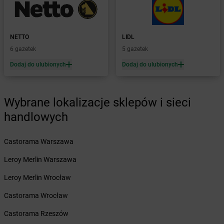
Żabka
Brzeźnio
Żabka
Brzezowa
Żabka
Brzezówka
NETTO
LIDL
Żabka
Brzoskwinia
6 gazetek
5 gazetek
Żabka
Brzostek
Dodaj do ulubionych
Dodaj do ulubionych
Żabka
Brzoza
Żabka
Brzozów
Żabka
Brzozówka
Wybrane lokalizacje sklepów i sieci
Żabka
Bucz
Żabka
Buczkowice
handlowych
Żabka
Budziechów
Żabka
Budziszewice
Castorama Warszawa
Żabka
Budzów
Leroy Merlin Warszawa
Żabka
Budzyń
Żabka
Bujaków
Leroy Merlin Wrocław
Żabka
Buk
Castorama Wrocław
Żabka
Bukowiec
Żabka
Bukowina Tatrzańska
Castorama Rzeszów
Żabka
Bukowno