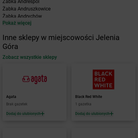
Żabka
Andrespol
Żabka
Andruszkowice
Żabka
Andrychów
Pokaż więcej
Żabka
Antonie
Żabka
Augustów
Inne sklepy w miejscowości Jelenia
Żabka
Automat
Góra
Żabka
Babica
Zobacz wszystkie sklepy
Żabka
Babice Nowe
Żabka
Babimost
Żabka
Baborów
Żabka
Baboszewo
Żabka
Bachowice
Żabka
Bądkowo
Agata
Black Red White
Żabka
Bąków
Brak gazetek
1 gazetka
Żabka
Bałtów
Dodaj do ulubionych
Dodaj do ulubionych
Żabka
Banino
Żabka
Baniocha
Żabka
Baranowo