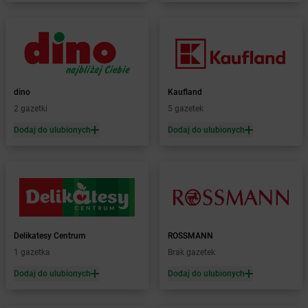
Żabka
Boronów
Żabka
Borowa
Żabka
Borowianka
Żabka
Borówiec
Żabka
Borówno
dino
Kaufland
Żabka
Borowo
2 gazetki
5 gazetek
Żabka
Boruja Kościelna
Żabka
Borzęcin Duży
Dodaj do ulubionych
Dodaj do ulubionych
Żabka
Borzygniew
Żabka
Borzytuchom
Żabka
Boża Wola
Żabka
Bralin
Żabka
Branice
Żabka
Braniewo
Delikatesy Centrum
ROSSMANN
Żabka
Brańsk
1 gazetka
Brak gazetek
Żabka
Brenna
Dodaj do ulubionych
Dodaj do ulubionych
Żabka
Brodnica
Żabka
Brodnica Górna