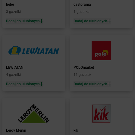
hebe
castorama
Żabka
Biedrusko
3 gazetki
1 gazetka
Żabka
Bielany Wrocławskie
Żabka
Bielawa
Dodaj do ulubionych
Dodaj do ulubionych
Żabka
Bielsk
Żabka
Bielsk Podlaski
Żabka
Bielsko
Żabka
Bielsko-Biała
Żabka
Bieniewice
Żabka
Bieruń
LEWIATAN
POLOmarket
Żabka
Biery
4 gazetki
11 gazetek
Żabka
Bieżuń
Dodaj do ulubionych
Dodaj do ulubionych
Żabka
Bilcza
Żabka
Biłgoraj
Żabka
Biórków Mały
Żabka
Biskupice
Żabka
Biskupiec
Żabka
Biskupów
Żabka
Blachownia
Leroy Merlin
kik