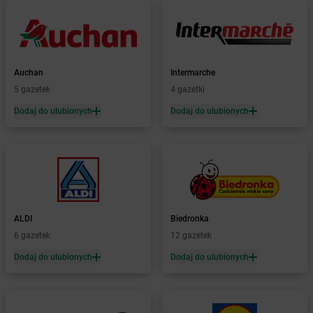
Żabka
Brodowo
Żabka
Brody
Żabka
Brojce
Żabka
Bronina
Żabka
Brudzeń Duży
Auchan
Intermarche
Żabka
Bruskowo Wielkie
5 gazetek
4 gazetki
Żabka
Brusy
Dodaj do ulubionych
Dodaj do ulubionych
Żabka
Brwinów
Żabka
Brynica
Żabka
Brzączowice
Żabka
Brzeg
Żabka
Brzeg Dolny
Żabka
Brześć Kujawski
ALDI
Biedronka
Żabka
Brzesko
6 gazetek
12 gazetek
Żabka
Brzeszcze
Żabka
Brzezia Łąka
Dodaj do ulubionych
Dodaj do ulubionych
Żabka
Brzeziny
Żabka
Brzezna
Żabka
Brzeźnica