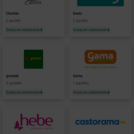
Żabka
BG1
Żabka
Biała
Chorten
Dealz
Żabka
Biała Druga
2 gazetki
2 gazetki
Żabka
Biała Piska
Dodaj do ulubionych
Dodaj do ulubionych
Żabka
Biała Podlaska
Żabka
Biała Rawska
Żabka
Białe Błota
Żabka
Białka
Żabka
Białka Tatrzańska
Żabka
Białobrzegi
Żabka
Bialogard
groszek
Gama
Żabka
Białogóra
5 gazetek
1 gazetka
Żabka
Białośliwie
Dodaj do ulubionych
Dodaj do ulubionych
Żabka
Białowieża
Żabka
Biały Dunajec
Żabka
Białystok
Żabka
Bibice
Żabka
Biczyce Dolne
Żabka
Biecz