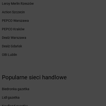
Leroy Merlin Rzeszów
Żabka
Bulowice
Żabka
Busko-Zdrój
Action Szczecin
Żabka
Bychawa
PEPCO Warszawa
Żabka
Bycina
Żabka
Byczyna
PEPCO Kraków
Żabka
Bydgoszcz
Dealz Warszawa
Żabka
Bydlin
Żabka
Bydlino
Dealz Gdańsk
Żabka
Bystra
OBI Lublin
Żabka
Bystra Podhalańska
Żabka
Bystry
Żabka
Bystrzyca
Żabka
Bystrzyca Kłodzka
Popularne sieci handlowe
Żabka
Bytom
Żabka
Bytów
Biedronka gazetka
Żabka
Cedynia
Lidl gazetka
Żabka
Cegłów
Żabka
Cekcyn