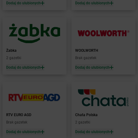
Żabka
Dodaj do ulubionych
Boguchwałowice
Dodaj do ulubionych
Żabka
Boguszów-Gorce
Żabka
Boguszyce
Żabka
Bohater
Żabka
Bojano
Żabka
Bojszowy
Żabka
Bolechowo
Żabka
WOOLWORTH
Żabka
Bolęcin
2 gazetki
Brak gazetek
Żabka
Bolesław
Dodaj do ulubionych
Dodaj do ulubionych
Żabka
Bolesławiec
Żabka
Bolewice
Żabka
Bolków
Żabka
Bolszewo
Żabka
Bońki
Żabka
Borawe
Żabka
Borek Stary
RTV EURO AGD
Chata Polska
Żabka
Borek Wielkopolski
Brak gazetek
2 gazetki
Żabka
Borkowo
Dodaj do ulubionych
Dodaj do ulubionych
Żabka
Borne Sulinowo