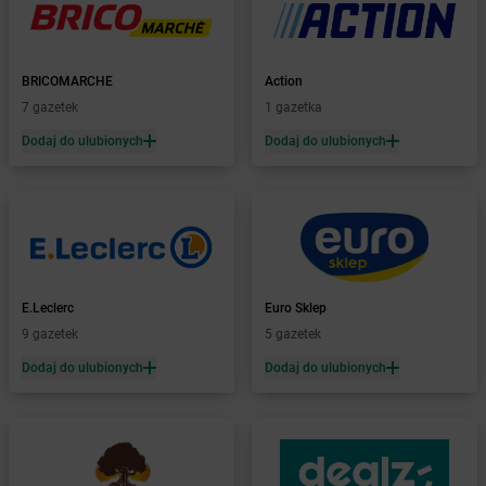
Żabka
Barcin
Żabka
Barczewo
Żabka
Bardo
Żabka
Barlinek
BRICOMARCHE
Action
Żabka
Barniewice
7 gazetek
1 gazetka
Żabka
Bartąg
Dodaj do ulubionych
Dodaj do ulubionych
Żabka
Bartoszyce
Żabka
Baruchowo
Żabka
Barwałd Średni
Żabka
Barwice
Żabka
Bażanowice
Żabka
Bęczków
E.Leclerc
Euro Sklep
Żabka
Będzin
9 gazetek
5 gazetek
Żabka
Bełchatów
Żabka
Bełsznica
Dodaj do ulubionych
Dodaj do ulubionych
Żabka
Bełżyce
Żabka
Bestwina
Żabka
Bestwinka
Żabka
Bezrzecze