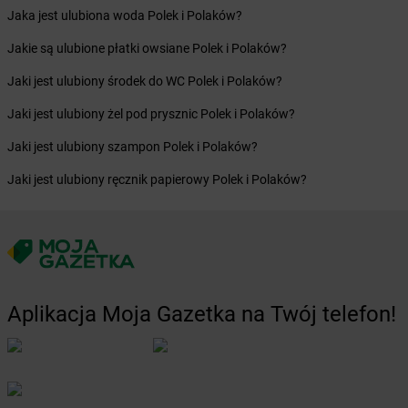
Żabka
Bochnia
Jaka jest ulubiona woda Polek i Polaków?
Żabka
Bodzechów
Jakie są ulubione płatki owsiane Polek i Polaków?
Żabka
Bodzentyn
Żabka
Bogatki
Jaki jest ulubiony środek do WC Polek i Polaków?
Żabka
Bogatynia
Jaki jest ulubiony żel pod prysznic Polek i Polaków?
Żabka
Bogdaniec
Żabka
Bogdanowo
Jaki jest ulubiony szampon Polek i Polaków?
Żabka
Boguchwała
Jaki jest ulubiony ręcznik papierowy Polek i Polaków?
Żabka
Boguchwałowice
Żabka
Boguszów-Gorce
Żabka
Boguszyce
Żabka
Bohater
Żabka
Bojano
Żabka
Bojszowy
Aplikacja Moja Gazetka na Twój telefon!
Żabka
Bolechowo
Żabka
Bolęcin
Żabka
Bolesław
Żabka
Bolesławiec
Żabka
Bolewice