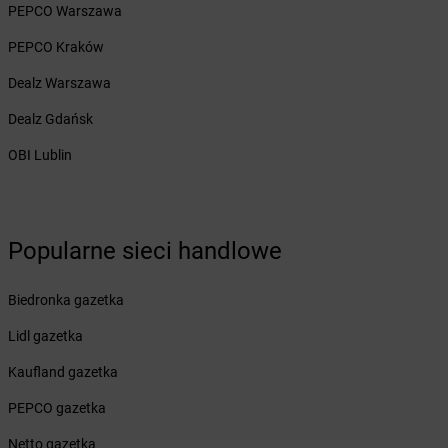
PEPCO Warszawa
Żabka
Białogóra
Żabka
Białośliwie
PEPCO Kraków
Żabka
Białowieża
Dealz Warszawa
Żabka
Biały Dunajec
Żabka
Białystok
Dealz Gdańsk
Żabka
Bibice
OBI Lublin
Żabka
Biczyce Dolne
Żabka
Biecz
Żabka
Biedrusko
Żabka
Bielany Wrocławskie
Popularne sieci handlowe
Żabka
Bielawa
Żabka
Bielsk
Biedronka gazetka
Żabka
Bielsk Podlaski
Żabka
Bielsko
Lidl gazetka
Żabka
Bielsko-Biała
Kaufland gazetka
Żabka
Bieniewice
Żabka
Bieruń
PEPCO gazetka
Żabka
Biery
Netto gazetka