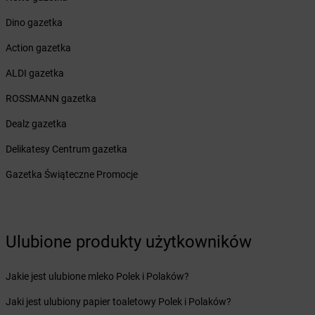
Żabka
Bieżuń
Żabka
Bilcza
Dino gazetka
Żabka
Biłgoraj
Action gazetka
Żabka
Biórków Mały
Żabka
Biskupice
ALDI gazetka
Żabka
Biskupiec
ROSSMANN gazetka
Żabka
Biskupów
Żabka
Blachownia
Dealz gazetka
Żabka
Błażejewo
Delikatesy Centrum gazetka
Żabka
Błażowa
Żabka
Blizne Łaszczyńskiego
Gazetka Świąteczne Promocje
Żabka
Bliżyn
Żabka
Blok Dobryszyce
Żabka
Błonie
Żabka
Ulubione produkty użytkowników
Bobolice
Żabka
Bobolin
Żabka
Bobowa
Jakie jest ulubione mleko Polek i Polaków?
Żabka
Bobrek
Jaki jest ulubiony papier toaletowy Polek i Polaków?
Żabka
Bobrowniki