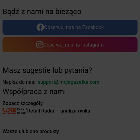
Żabka
Bolków
Bądź z nami na bieżąco
Żabka
Bolszewo
Żabka
Bońki
Obserwuj nas na Facebook
Żabka
Borawe
Żabka
Borek Stary
Żabka
Borek Wielkopolski
Obserwuj nas na Instagram
Żabka
Borkowo
Żabka
Borne Sulinowo
Żabka
Boronów
Masz sugestie lub pytania?
Żabka
Borowa
Żabka
Borowianka
Napisz do nas:
support@mojagazetka.com
Żabka
Borówiec
Współpraca z nami
Żabka
Borówno
Zobacz szczegóły
Żabka
Borowo
Retail Radar – analiza rynku
Żabka
Boruja Kościelna
Żabka
Borzęcin Duży
Żabka
Borzygniew
Wasze ulubione produkty
Żabka
Borzytuchom