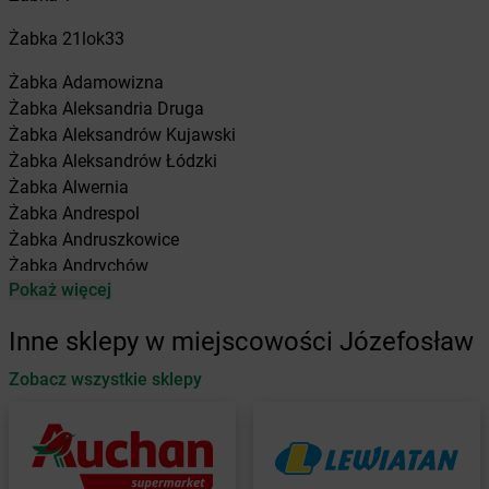
Żabka
21lok33
Żabka
Adamowizna
Żabka
Aleksandria Druga
Żabka
Aleksandrów Kujawski
Żabka
Aleksandrów Łódzki
Żabka
Alwernia
Żabka
Andrespol
Żabka
Andruszkowice
Żabka
Andrychów
Pokaż więcej
Żabka
Antonie
Żabka
Augustów
Inne sklepy w miejscowości Józefosław
Żabka
Automat
Zobacz wszystkie sklepy
Żabka
Babica
Żabka
Babice Nowe
Żabka
Babimost
Żabka
Baborów