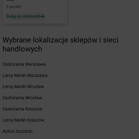
Żabka
Bęczków
3 gazetki
Żabka
Będzin
Dodaj do ulubionych
Żabka
Bełchatów
Żabka
Bełsznica
Żabka
Bełżyce
Wybrane lokalizacje sklepów i sieci
Żabka
Bestwina
handlowych
Żabka
Bestwinka
Żabka
Bezrzecze
Żabka
BG1
Castorama Warszawa
Żabka
Biała
Leroy Merlin Warszawa
Żabka
Biała Druga
Żabka
Biała Piska
Leroy Merlin Wrocław
Żabka
Biała Podlaska
Castorama Wrocław
Żabka
Biała Rawska
Żabka
Białe Błota
Castorama Rzeszów
Żabka
Białka
Leroy Merlin Rzeszów
Żabka
Białka Tatrzańska
Żabka
Białobrzegi
Action Szczecin
Żabka
Białogard