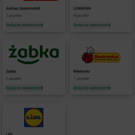
Żabka
Baboszewo
Żabka
Bachowice
Auchan Supermarket
LEWIATAN
Żabka
Bądkowo
1 gazetka
4 gazetki
Żabka
Bąków
Dodaj do ulubionych
Dodaj do ulubionych
Żabka
Bałtów
Żabka
Banino
Żabka
Baniocha
Żabka
Baranowo
Żabka
Barcin
Żabka
Barczewo
Żabka
Biedronka
Żabka
Bardo
2 gazetki
7 gazetek
Żabka
Barlinek
Żabka
Barniewice
Dodaj do ulubionych
Dodaj do ulubionych
Żabka
Bartąg
Żabka
Bartoszyce
Żabka
Baruchowo
Żabka
Barwałd Średni
Żabka
Barwice
Żabka
Bażanowice
LIDL