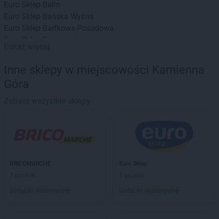
Euro Sklep
Balin
Euro Sklep
Bańska Wyżna
Euro Sklep
Bartkowa-Posadowa
Euro Sklep
Bażanowice
Pokaż więcej
Euro Sklep
Będzin
Euro Sklep
Bielany
Inne sklepy w miejscowości Kamienna
Euro Sklep
Bielowicko
Góra
Euro Sklep
Bielsko-Biała
Euro Sklep
Bochnia
Zobacz wszystkie sklepy
Euro Sklep
Bodzechów
Euro Sklep
Bogunice
Euro Sklep
Bolestraszyce
Euro Sklep
Borów
Euro Sklep
Borzęcin
BRICOMARCHE
Euro Sklep
Euro Sklep
Brenna
7 gazetek
5 gazetek
Euro Sklep
Brzeg
Dodaj do ulubionych
Dodaj do ulubionych
Euro Sklep
Brzeziny
Euro Sklep
Bukowiec
Euro Sklep
Bukowno