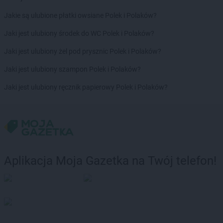
Euro Sklep
Masłomiąca
Jakie są ulubione płatki owsiane Polek i Polaków?
Euro Sklep
Masłów Pierwszy
Euro Sklep
Michów
Jaki jest ulubiony środek do WC Polek i Polaków?
Euro Sklep
Międzyrzecze
Jaki jest ulubiony żel pod prysznic Polek i Polaków?
Euro Sklep
Miszkowice
Euro Sklep
Młoszowa
Jaki jest ulubiony szampon Polek i Polaków?
Euro Sklep
Moszna
Jaki jest ulubiony ręcznik papierowy Polek i Polaków?
Euro Sklep
Mrozów
Euro Sklep
Mszana Dolna
Euro Sklep
Myślachowice
Euro Sklep
Myślenice
Euro Sklep
Mysłowice
Aplikacja Moja Gazetka na Twój telefon!
Euro Sklep
Narama
Euro Sklep
Niegardów-Kolonia
Euro Sklep
Niepołomice
Euro Sklep
Nisko
Euro Sklep
Nowe Dwory
Euro Sklep
Nowy Korczyn