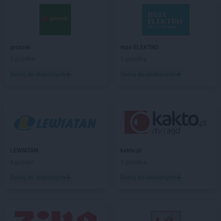
Euro Sklep
Busko-Zdrój
Euro Sklep
Cedzyna
Euro Sklep
Chęciny
groszek
max ELEKTRO
Euro Sklep
Chełmek
5 gazetek
1 gazetka
Euro Sklep
Chmielnik
Euro Sklep
Dodaj do ulubionych
Chomranice
Dodaj do ulubionych
Euro Sklep
Choroń
Euro Sklep
Chrzanów
Euro Sklep
Cieszanów
Euro Sklep
Cieszyn
Euro Sklep
Cisna
Euro Sklep
Czadrów
LEWIATAN
kakto.pl
Euro Sklep
Czarków
4 gazetki
1 gazetka
Euro Sklep
Czarna Wieś
Dodaj do ulubionych
Dodaj do ulubionych
Euro Sklep
Czarny Las
Euro Sklep
Czasław
Euro Sklep
Czchów
Euro Sklep
Czechowice-Dziedzice