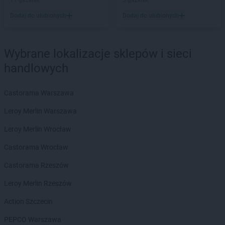
Euro Sklep
Jędrzejów
11 gazetek
5 gazetek
Euro Sklep
Jelenia Góra
Dodaj do ulubionych
Dodaj do ulubionych
Euro Sklep
Kamieniec
Euro Sklep
Kamienna Góra
Wybrane lokalizacje sklepów i sieci
Euro Sklep
Kaniów
handlowych
Euro Sklep
Karpacz
Euro Sklep
Katowice
Euro Sklep
Kęty
Castorama Warszawa
Euro Sklep
Kielce
Leroy Merlin Warszawa
Euro Sklep
Klecza Górna
Euro Sklep
Kłobuck
Leroy Merlin Wrocław
Euro Sklep
Kluczewsko
Castorama Wrocław
Euro Sklep
Kobielice
Euro Sklep
Kolbuszowa
Castorama Rzeszów
Euro Sklep
Kolbuszowa Dolna
Leroy Merlin Rzeszów
Euro Sklep
Kończyce Wielkie
Euro Sklep
Koniaków
Action Szczecin
Euro Sklep
Końskie
PEPCO Warszawa