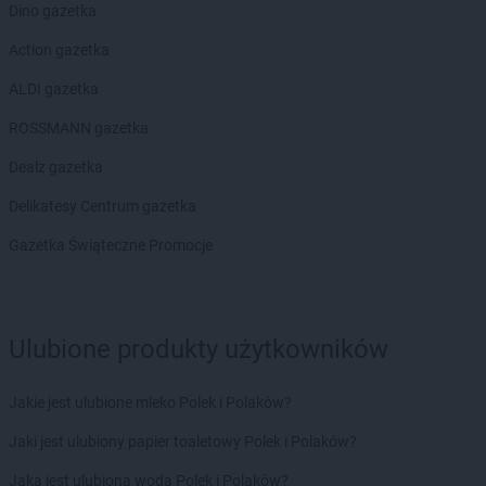
Euro Sklep
Łopuszno
Dino gazetka
Euro Sklep
Łubniany
Action gazetka
Euro Sklep
Łuków
ALDI gazetka
Euro Sklep
Lądek-Zdrój
Euro Sklep
Laszki
ROSSMANN gazetka
Euro Sklep
Legnica
Dealz gazetka
Euro Sklep
Lesko
Euro Sklep
Leżajsk
Delikatesy Centrum gazetka
Euro Sklep
Lgota Mała
Gazetka Świąteczne Promocje
Euro Sklep
Librantowa
Euro Sklep
Ligota
Euro Sklep
Lubaczów
Euro Sklep
Lublin
Ulubione produkty użytkowników
Euro Sklep
Lubomierz
Euro Sklep
Luborzyca
Jakie jest ulubione mleko Polek i Polaków?
Euro Sklep
Majdan Królewski
Jaki jest ulubiony papier toaletowy Polek i Polaków?
Euro Sklep
Marcinkowice
Euro Sklep
Marszowice
Jaka jest ulubiona woda Polek i Polaków?