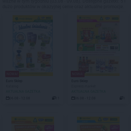
ważne w tym tygodniu (03.08 - 09.08). Dostępne gazetki: 5 i
dużo produktów w okazyjnej cenie oraz aktualne promocje.
NOWA!
NOWA!
Euro Sklep
Euro Sklep
Katalog
Express market
AKTUALNA GAZETKA
AKTUALNA GAZETKA
06.08 - 12.08
11
06.08 - 12.08
1