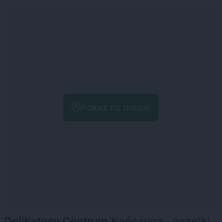
Pokaż na mapie
Delikatesy Centrum
Kańczuga - gazetki