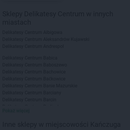
Sklepy Delikatesy Centrum w innych
miastach
Delikatesy Centrum
Albigowa
Delikatesy Centrum
Aleksandrów Kujawski
Delikatesy Centrum
Andrespol
Delikatesy Centrum
Babica
Delikatesy Centrum
Baboszewo
Delikatesy Centrum
Bachowice
Delikatesy Centrum
Baćkowice
Delikatesy Centrum
Banie Mazurskie
Delikatesy Centrum
Barciany
Delikatesy Centrum
Barcin
Delikatesy Centrum
Barlinek
Pokaż więcej
Delikatesy Centrum
Bartoszyce
Delikatesy Centrum
Baruchowo
Inne sklepy w miejscowości Kańczuga
Delikatesy Centrum
Barwałd Górny