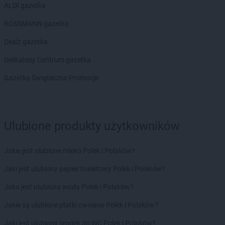
ALDI gazetka
Delikatesy Centrum
Brzezinka
Delikatesy Centrum
Brzeziny
ROSSMANN gazetka
Delikatesy Centrum
Brzezna
Dealz gazetka
Delikatesy Centrum
Brzeźnica
Delikatesy Centrum
Brzostek
Delikatesy Centrum gazetka
Delikatesy Centrum
Brzoza
Gazetka Świąteczne Promocje
Delikatesy Centrum
Brzóza Królewska
Delikatesy Centrum
Brzóza Stadnicka
Delikatesy Centrum
Brzozów
Delikatesy Centrum
Brzyska
Ulubione produkty użytkowników
Delikatesy Centrum
Budy Głogowskie
Delikatesy Centrum
Budy Łańcuckie
Jakie jest ulubione mleko Polek i Polaków?
Delikatesy Centrum
Bukowsko
Delikatesy Centrum
Busko-Zdrój
Jaki jest ulubiony papier toaletowy Polek i Polaków?
Delikatesy Centrum
Buszkowiczki
Jaka jest ulubiona woda Polek i Polaków?
Delikatesy Centrum
Byczyna
Delikatesy Centrum
Bydgoszcz
Jakie są ulubione płatki owsiane Polek i Polaków?
Delikatesy Centrum
Bystra Podhalańska
Jaki jest ulubiony środek do WC Polek i Polaków?
Delikatesy Centrum
Bystry