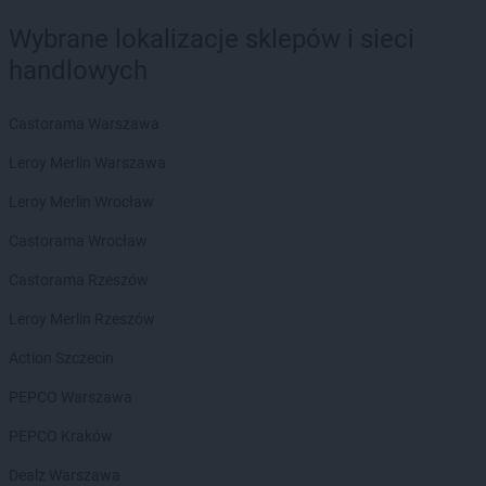
Delikatesy Centrum
Bielsk Podlaski
Wybrane lokalizacje sklepów i sieci
Delikatesy Centrum
Bielsko-Biała
handlowych
Delikatesy Centrum
Bierdzany
Delikatesy Centrum
Bieruń
Castorama Warszawa
Delikatesy Centrum
Bierutów
Delikatesy Centrum
Biłgoraj
Leroy Merlin Warszawa
Delikatesy Centrum
Błaszki
Leroy Merlin Wrocław
Delikatesy Centrum
Błażowa
Delikatesy Centrum
Blizne
Castorama Wrocław
Delikatesy Centrum
Bliżyn
Castorama Rzeszów
Delikatesy Centrum
Błotnica Strzelecka
Delikatesy Centrum
Bobowa
Leroy Merlin Rzeszów
Delikatesy Centrum
Bóbrka
Action Szczecin
Delikatesy Centrum
Bochnia
Delikatesy Centrum
Bodzentyn
PEPCO Warszawa
Delikatesy Centrum
Bogacica
PEPCO Kraków
Delikatesy Centrum
Bogatynia
Delikatesy Centrum
Bogdaniec
Dealz Warszawa