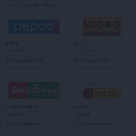
Delikatesy Centrum
Zobacz wszystkie sklepy
Będzin
Delikatesy Centrum
Bejsce
Delikatesy Centrum
Bełchatów
Delikatesy Centrum
Bełżec
Delikatesy Centrum
Besko
Delikatesy Centrum
Bestwina
PEPCO
Laboo
Delikatesy Centrum
Biadoliny Szlacheckie
1 gazetka
Brak gazetek
Delikatesy Centrum
Biała
Dodaj do ulubionych
Dodaj do ulubionych
Delikatesy Centrum
Biała Parcela
Delikatesy Centrum
Biała Podlaska
Delikatesy Centrum
Białobrzegi
Delikatesy Centrum
Białowieża
Delikatesy Centrum
Biały Dunajec
Delikatesy Centrum
Białystok
Delikatesy Centrum
Biecz
Delikatesy Centrum
Biedronka
Delikatesy Centrum
Bielawa
1 gazetka
7 gazetek
Delikatesy Centrum
Bielawy
Dodaj do ulubionych
Dodaj do ulubionych
Delikatesy Centrum
Bieliny
Delikatesy Centrum
Bielsk