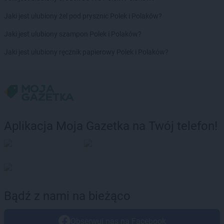
Delikatesy Centrum
Bystrzyca Kłodzka
Jaki jest ulubiony żel pod prysznic Polek i Polaków?
Delikatesy Centrum
Bytom
Jaki jest ulubiony szampon Polek i Polaków?
Delikatesy Centrum
Cergowa
Jaki jest ulubiony ręcznik papierowy Polek i Polaków?
Delikatesy Centrum
Cewice
Delikatesy Centrum
Chałupki
Delikatesy Centrum
Charsznica
Delikatesy Centrum
Chęciny
Delikatesy Centrum
Chełm
Delikatesy Centrum
Chełm Śląski
Aplikacja Moja Gazetka na Twój telefon!
Delikatesy Centrum
Chlewiska
Delikatesy Centrum
Chłopice
Delikatesy Centrum
Chmielnik
Delikatesy Centrum
Chocianów
Delikatesy Centrum
Chodzież
Delikatesy Centrum
Chojna
Bądź z nami na bieżąco
Delikatesy Centrum
Chojnów
Delikatesy Centrum
Chorkówka
Obserwuj nas na Facebook
Delikatesy Centrum
Chorzele