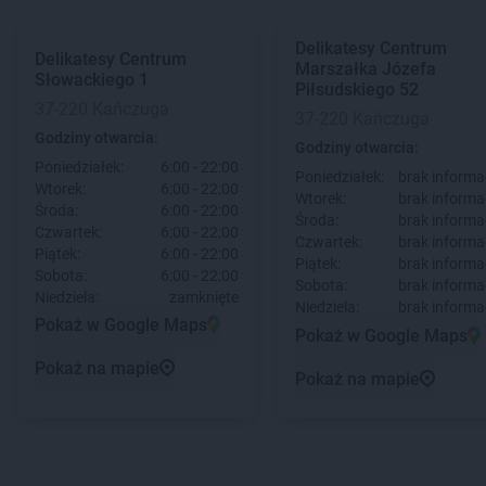
Delikatesy Centrum
Delikatesy Centrum
Marszałka Józefa
Słowackiego 1
Piłsudskiego 52
37-220 Kańczuga
37-220 Kańczuga
Godziny otwarcia:
Godziny otwarcia:
Poniedziałek:
6:00 - 22:00
Poniedziałek:
brak informac
Wtorek:
6:00 - 22:00
Wtorek:
brak informac
Środa:
6:00 - 22:00
Środa:
brak informac
Czwartek:
6:00 - 22:00
Czwartek:
brak informac
Piątek:
6:00 - 22:00
Piątek:
brak informac
Sobota:
6:00 - 22:00
Sobota:
brak informac
Niedziela:
zamknięte
Niedziela:
brak informac
Pokaż w Google Maps
Pokaż w Google Maps
Pokaż na mapie
Pokaż na mapie