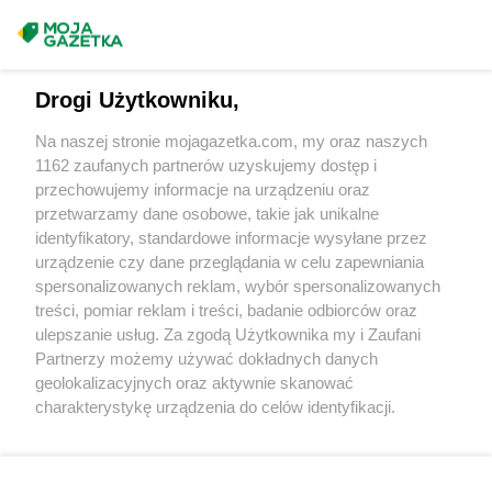
Delikatesy Centrum
Cieszanów
Masz sugestie lub pytania?
Delikatesy Centrum
Ciężkowice
Delikatesy Centrum
Cmolas
Napisz do nas:
support@mojagazetka.com
Drogi Użytkowniku,
Delikatesy Centrum
Czarna
Współpraca z nami
Delikatesy Centrum
Czarna Górna
Na naszej stronie mojagazetka.com, my oraz naszych
Delikatesy Centrum
Czarnków
Zobacz szczegóły
1162 zaufanych partnerów uzyskujemy dostęp i
Delikatesy Centrum
Czchów
Retail Radar – analiza rynku
przechowujemy informacje na urządzeniu oraz
Delikatesy Centrum
Czeladź
przetwarzamy dane osobowe, takie jak unikalne
Delikatesy Centrum
Czernichów
identyfikatory, standardowe informacje wysyłane przez
Wasze ulubione produkty
Delikatesy Centrum
Częstochowa
urządzenie czy dane przeglądania w celu zapewniania
Delikatesy Centrum
Czubrowice
spersonalizowanych reklam, wybór spersonalizowanych
Regulamin serwisu i polityka prywatności
treści, pomiar reklam i treści, badanie odbiorców oraz
Delikatesy Centrum
Czudec
ulepszanie usług. Za zgodą Użytkownika my i Zaufani
Mapa strony
Delikatesy Centrum
Dąbrowa Tarnowska
Partnerzy możemy używać dokładnych danych
Delikatesy Centrum
Dąbrówki
geolokalizacyjnych oraz aktywnie skanować
Zawsze najnowsze gazetki w naszej
Wszystkie miasta z lokalizacjami sklepów
charakterystykę urządzenia do celów identyfikacji.
Delikatesy Centrum
Daleszyce
Ponieważ cenimy Twoją prywatność, prosimy o zgodę na
aplikacji
Delikatesy Centrum
Dankowice
korzystanie z tych technologii poprzez kliknięcie
Delikatesy Centrum
Dębica
„Akceptuję”. Zgoda jest dobrowolna i zawsze możesz ją
Delikatesy Centrum
Dębki