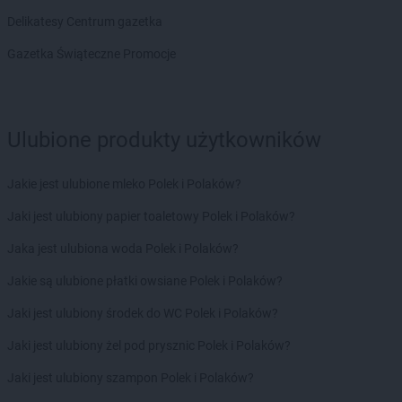
Delikatesy Centrum
Brzoza
Delikatesy Centrum gazetka
Delikatesy Centrum
Brzóza Królewska
Delikatesy Centrum
Brzóza Stadnicka
Gazetka Świąteczne Promocje
Delikatesy Centrum
Brzozów
Delikatesy Centrum
Brzyska
Delikatesy Centrum
Budy Głogowskie
Ulubione produkty użytkowników
Delikatesy Centrum
Budy Łańcuckie
Delikatesy Centrum
Bukowsko
Delikatesy Centrum
Busko-Zdrój
Jakie jest ulubione mleko Polek i Polaków?
Delikatesy Centrum
Buszkowiczki
Jaki jest ulubiony papier toaletowy Polek i Polaków?
Delikatesy Centrum
Byczyna
Delikatesy Centrum
Bydgoszcz
Jaka jest ulubiona woda Polek i Polaków?
Delikatesy Centrum
Bystra Podhalańska
Jakie są ulubione płatki owsiane Polek i Polaków?
Delikatesy Centrum
Bystry
Delikatesy Centrum
Bystrzyca Kłodzka
Jaki jest ulubiony środek do WC Polek i Polaków?
Delikatesy Centrum
Bytom
Jaki jest ulubiony żel pod prysznic Polek i Polaków?
Delikatesy Centrum
Cergowa
Jaki jest ulubiony szampon Polek i Polaków?
Delikatesy Centrum
Cewice