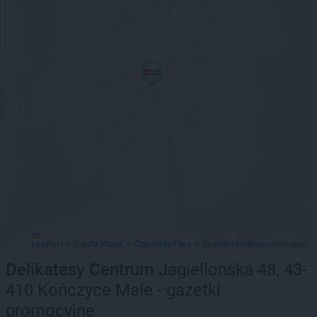
Leaflet
Stadia Maps
OpenMapTiles
OpenStreetMap
|
©
, ©
©
contributors
Delikatesy Centrum
Jagiellońska 48, 43-
410 Kończyce Małe - gazetki
promocyjne