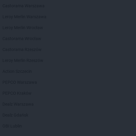
Delikatesy Centrum
Biłgoraj
Castorama Warszawa
Delikatesy Centrum
Błaszki
Leroy Merlin Warszawa
Delikatesy Centrum
Błażowa
Delikatesy Centrum
Blizne
Leroy Merlin Wrocław
Delikatesy Centrum
Bliżyn
Castorama Wrocław
Delikatesy Centrum
Błotnica Strzelecka
Delikatesy Centrum
Bobowa
Castorama Rzeszów
Delikatesy Centrum
Bóbrka
Leroy Merlin Rzeszów
Delikatesy Centrum
Bochnia
Delikatesy Centrum
Bodzentyn
Action Szczecin
Delikatesy Centrum
Bogacica
PEPCO Warszawa
Delikatesy Centrum
Bogatynia
Delikatesy Centrum
Bogdaniec
PEPCO Kraków
Delikatesy Centrum
Bogoniowice
Dealz Warszawa
Delikatesy Centrum
Bogoria
Delikatesy Centrum
Boguchwała
Dealz Gdańsk
Delikatesy Centrum
Boguszów-Gorce
OBI Lublin
Delikatesy Centrum
Bojszowy