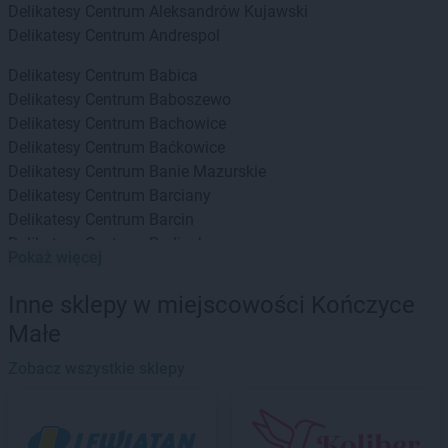
Delikatesy Centrum
Aleksandrów Kujawski
Delikatesy Centrum
Andrespol
Delikatesy Centrum
Babica
Delikatesy Centrum
Baboszewo
Delikatesy Centrum
Bachowice
Delikatesy Centrum
Baćkowice
Delikatesy Centrum
Banie Mazurskie
Delikatesy Centrum
Barciany
Delikatesy Centrum
Barcin
Delikatesy Centrum
Barlinek
Pokaż więcej
Delikatesy Centrum
Bartoszyce
Delikatesy Centrum
Baruchowo
Inne sklepy w miejscowości Kończyce
Delikatesy Centrum
Barwałd Górny
Małe
Delikatesy Centrum
Będzin
Delikatesy Centrum
Bejsce
Zobacz wszystkie sklepy
Delikatesy Centrum
Bełchatów
Delikatesy Centrum
Bełżec
Delikatesy Centrum
Besko