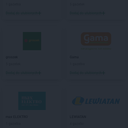
Stokrotka Market
Brzeg
1 gazetka
5 gazetek
Stokrotka Market
Brzeg Dolny
Dodaj do ulubionych
Dodaj do ulubionych
Stokrotka Market
Brzesko
Stokrotka Market
Bydgoszcz
Stokrotka Market
Bytom
Stokrotka Market
Chełm
Stokrotka Market
Chorzelów
Stokrotka Market
Chorzów
groszek
Gama
Stokrotka Market
Chrzanów
5 gazetek
1 gazetka
Stokrotka Market
Ciasna
Dodaj do ulubionych
Dodaj do ulubionych
Stokrotka Market
Cyców
Stokrotka Market
Czarna Białostocka
Stokrotka Market
Ćmielów
Stokrotka Market
Dąbrowa Górnicza
Stokrotka Market
Dąbrówki
max ELEKTRO
LEWIATAN
Stokrotka Market
Dębowa Kłoda
1 gazetka
4 gazetki
Stokrotka Market
Dobrzyniewo Duże