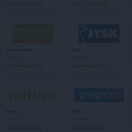
Stokrotka Market
Dołhobyczów
Dodaj do ulubionych
Dodaj do ulubionych
Stokrotka Market
Dorohusk-Osada
Stokrotka Market
Drelów
Stokrotka Market
Drezdenko
Stokrotka Market
Drygały
Stokrotka Market
Dzierżoniów
Stokrotka Market
Dziewkowice
Stokrotka Market
JYSK
1 gazetka
2 gazetki
Stokrotka Market
Elbląg
Stokrotka Market
Ełk
Dodaj do ulubionych
Dodaj do ulubionych
Stokrotka Market
Fabianki
Stokrotka Market
Filipów
Stokrotka Market
Firlej
Stokrotka Market
Frampol
Stokrotka Market
Gałków Mały
Natura
PEPCO
Stokrotka Market
Garbatka-Letnisko
1 gazetka
1 gazetka
Stokrotka Market
Gdańsk
Dodaj do ulubionych
Dodaj do ulubionych
Stokrotka Market
Gdynia