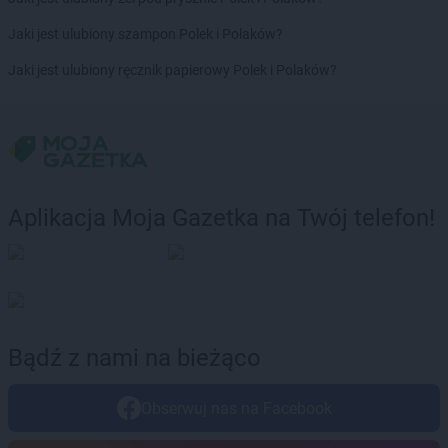
Stokrotka Market
Międzybrodzie Bialskie
Jaki jest ulubiony szampon Polek i Polaków?
Stokrotka Market
Miłkowice
Stokrotka Market
Mircze
Jaki jest ulubiony ręcznik papierowy Polek i Polaków?
Stokrotka Market
Mogielnica
Stokrotka Market
Nałęczów
Stokrotka Market
Nędza
Stokrotka Market
Niechobrz
Stokrotka Market
Niedrzwica Duża
Aplikacja Moja Gazetka na Twój telefon!
Stokrotka Market
Niemce
Stokrotka Market
Nowodwór
Stokrotka Market
Nowy Korczyn
Stokrotka Market
Oborniki
Stokrotka Market
Olesin
Bądź z nami na bieżąco
Stokrotka Market
Oleśnica
Stokrotka Market
Olsztyn
Stokrotka Market
Opole
Obserwuj nas na Facebook
Stokrotka Market
Osieck