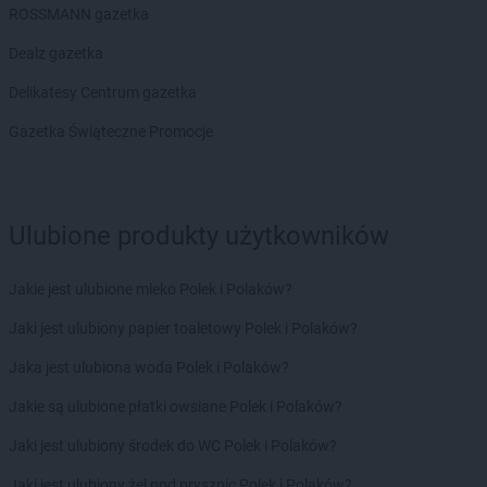
ROSSMANN gazetka
Stokrotka Market
Łódź
Stokrotka Market
Łomża
Dealz gazetka
Stokrotka Market
Łucka-Kolonia
Delikatesy Centrum gazetka
Stokrotka Market
Łuków
Stokrotka Market
Łuszczów
Gazetka Świąteczne Promocje
Stokrotka Market
Laszki
Stokrotka Market
Libiąż
Stokrotka Market
Lipiny Dolne
Ulubione produkty użytkowników
Stokrotka Market
Lubania
Stokrotka Market
Lubanie
Jakie jest ulubione mleko Polek i Polaków?
Stokrotka Market
Lubin
Stokrotka Market
Lublin
Jaki jest ulubiony papier toaletowy Polek i Polaków?
Stokrotka Market
Lubotyń-Włóki
Jaka jest ulubiona woda Polek i Polaków?
Stokrotka Market
Męcina
Jakie są ulubione płatki owsiane Polek i Polaków?
Stokrotka Market
Mełgiew
Jaki jest ulubiony środek do WC Polek i Polaków?
Stokrotka Market
Mętów
Stokrotka Market
Michów
Jaki jest ulubiony żel pod prysznic Polek i Polaków?