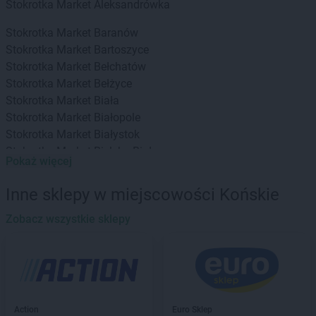
Stokrotka Market
Aleksandrówka
Stokrotka Market
Baranów
Stokrotka Market
Bartoszyce
Stokrotka Market
Bełchatów
Stokrotka Market
Bełżyce
Stokrotka Market
Biała
Stokrotka Market
Białopole
Stokrotka Market
Białystok
Stokrotka Market
Bielsko-Biała
Pokaż więcej
Stokrotka Market
Bierzwnik
Stokrotka Market
Biłgoraj
Inne sklepy w miejscowości Końskie
Stokrotka Market
Biszcza
Stokrotka Market
Zobacz wszystkie sklepy
Błędów
Stokrotka Market
Bodzentyn
Stokrotka Market
Borne Sulinowo
Stokrotka Market
Bralin
Stokrotka Market
Branice
Stokrotka Market
Bratkowice
Action
Euro Sklep