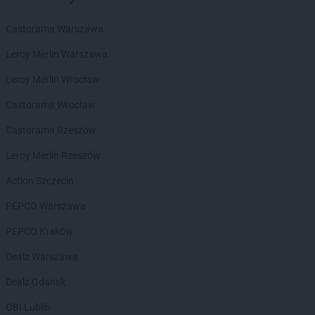
BRICOMARCHE
Knurów
BRICOMARCHE
Kolbuszowa Dolna
Castorama Warszawa
BRICOMARCHE
Koło
Leroy Merlin Warszawa
BRICOMARCHE
Kołobrzeg
BRICOMARCHE
Konin
Leroy Merlin Wrocław
BRICOMARCHE
Konstantynów Łódzki
Castorama Wrocław
BRICOMARCHE
Kościan
BRICOMARCHE
Kostrzyn nad Odrą
Castorama Rzeszów
BRICOMARCHE
Koszalin
Leroy Merlin Rzeszów
BRICOMARCHE
Kozienice
BRICOMARCHE
Krotoszyn
Action Szczecin
BRICOMARCHE
Kruszewnia
PEPCO Warszawa
BRICOMARCHE
Krzeszowice
BRICOMARCHE
Kutno
PEPCO Kraków
BRICOMARCHE
Kwidzyn
Dealz Warszawa
BRICOMARCHE
Łańcut
Dealz Gdańsk
BRICOMARCHE
Łomża
BRICOMARCHE
Łowicz
OBI Lublin