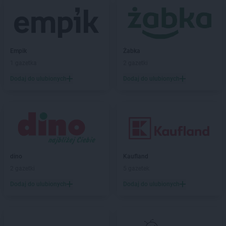
BRICOMARCHE
Giżycko
BRICOMARCHE
Głogów
BRICOMARCHE
Głubczyce
BRICOMARCHE
Głuchołazy
BRICOMARCHE
Gniezno
Empik
Żabka
BRICOMARCHE
Gogolin
1 gazetka
2 gazetki
BRICOMARCHE
Goleniów
Dodaj do ulubionych
Dodaj do ulubionych
BRICOMARCHE
Golub-Dobrzyń
BRICOMARCHE
Góra Kalwaria
BRICOMARCHE
Gorlice
BRICOMARCHE
Gostyń
BRICOMARCHE
Gostynin
BRICOMARCHE
Grodzisk Wielkopolski
dino
Kaufland
BRICOMARCHE
Grójec
2 gazetki
5 gazetek
BRICOMARCHE
Grudziądz
BRICOMARCHE
Gryfice
Dodaj do ulubionych
Dodaj do ulubionych
BRICOMARCHE
Gryfino
BRICOMARCHE
Gubin