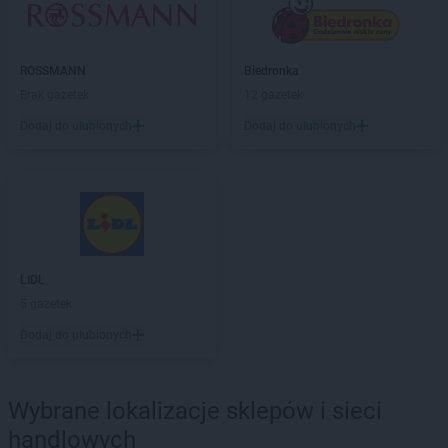
BRICOMARCHE
Hrubieszów
BRICOMARCHE
Iława
BRICOMARCHE
Inowrocław
ROSSMANN
Biedronka
Brak gazetek
12 gazetek
BRICOMARCHE
Jarocin
Dodaj do ulubionych
Dodaj do ulubionych
BRICOMARCHE
Jarosław
BRICOMARCHE
Jasło
BRICOMARCHE
Jaworzno
BRICOMARCHE
Jędrzejów
BRICOMARCHE
Jelcz-Laskowice
BRICOMARCHE
Jelenia Góra
LIDL
BRICOMARCHE
Kalisz
5 gazetek
BRICOMARCHE
Kamienna Góra
Dodaj do ulubionych
BRICOMARCHE
Kępno
BRICOMARCHE
Kętrzyn
BRICOMARCHE
Kielce
Wybrane lokalizacje sklepów i sieci
BRICOMARCHE
Kłobuck
handlowych
BRICOMARCHE
Kluczbork