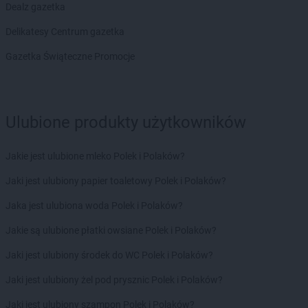
BRICOMARCHE
Mielec
Dealz gazetka
BRICOMARCHE
Milicz
Delikatesy Centrum gazetka
BRICOMARCHE
Mława
BRICOMARCHE
Mogilno
Gazetka Świąteczne Promocje
BRICOMARCHE
Mrągowo
BRICOMARCHE
Myszków
BRICOMARCHE
Namysłów
Ulubione produkty użytkowników
BRICOMARCHE
Nidzica
BRICOMARCHE
Nisko
Jakie jest ulubione mleko Polek i Polaków?
BRICOMARCHE
Nowa Ruda
BRICOMARCHE
Nowa Sól
Jaki jest ulubiony papier toaletowy Polek i Polaków?
BRICOMARCHE
Nowy Tomyśl
Jaka jest ulubiona woda Polek i Polaków?
BRICOMARCHE
Nysa
Jakie są ulubione płatki owsiane Polek i Polaków?
BRICOMARCHE
Oborniki
Jaki jest ulubiony środek do WC Polek i Polaków?
BRICOMARCHE
Oława
BRICOMARCHE
Olecko
Jaki jest ulubiony żel pod prysznic Polek i Polaków?
BRICOMARCHE
Olkusz
Jaki jest ulubiony szampon Polek i Polaków?
BRICOMARCHE
Olsztyn