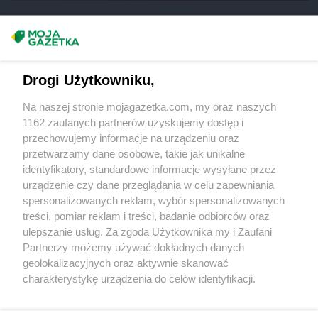
BRICOMARCHE
Przemyśl
BRICOMARCHE
Przeworsk
Masz sugestie lub pytania?
BRICOMARCHE
Pszczyna
BRICOMARCHE
Puck
Napisz do nas:
support@mojagazetka.com
Drogi Użytkowniku,
BRICOMARCHE
Pyrzyce
Współpraca z nami
Na naszej stronie mojagazetka.com, my oraz naszych
BRICOMARCHE
Racibórz
Zobacz szczegóły
1162 zaufanych partnerów uzyskujemy dostęp i
BRICOMARCHE
Radomsko
Retail Radar – analiza rynku
przechowujemy informacje na urządzeniu oraz
BRICOMARCHE
Radziejów
przetwarzamy dane osobowe, takie jak unikalne
BRICOMARCHE
Radzyń Podlaski
identyfikatory, standardowe informacje wysyłane przez
BRICOMARCHE
Rawa Mazowiecka
Wasze ulubione produkty
urządzenie czy dane przeglądania w celu zapewniania
BRICOMARCHE
Rawicz
spersonalizowanych reklam, wybór spersonalizowanych
Regulamin serwisu i polityka prywatności
BRICOMARCHE
Ruda
treści, pomiar reklam i treści, badanie odbiorców oraz
BRICOMARCHE
Ruda Śląska
ulepszanie usług. Za zgodą Użytkownika my i Zaufani
Mapa strony
Partnerzy możemy używać dokładnych danych
BRICOMARCHE
Rydułtowy
geolokalizacyjnych oraz aktywnie skanować
BRICOMARCHE
Rypin
Zawsze najnowsze gazetki w naszej
Wszystkie miasta z lokalizacjami sklepów
charakterystykę urządzenia do celów identyfikacji.
BRICOMARCHE
Sandomierz
Ponieważ cenimy Twoją prywatność, prosimy o zgodę na
aplikacji
korzystanie z tych technologii poprzez kliknięcie
BRICOMARCHE
Sanok