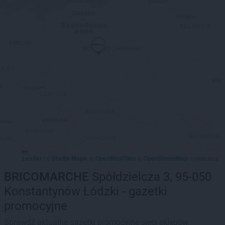
Leaflet
Stadia Maps
OpenMapTiles
OpenStreetMap
|
©
, ©
©
contributors
BRICOMARCHE
Spółdzielcza 3, 95-050
Konstantynów Łódzki - gazetki
promocyjne
Sprawdź aktualne gazetki promocyjne sieci sklepów