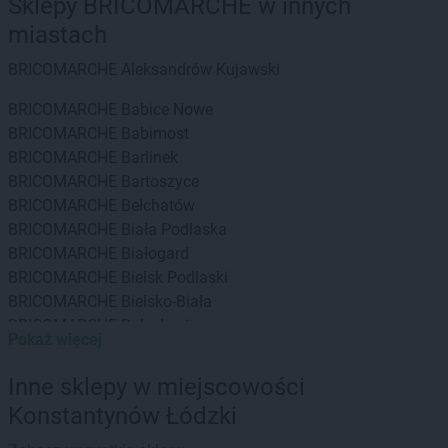
Sklepy BRICOMARCHE w innych
miastach
BRICOMARCHE
Aleksandrów Kujawski
BRICOMARCHE
Babice Nowe
BRICOMARCHE
Babimost
BRICOMARCHE
Barlinek
BRICOMARCHE
Bartoszyce
BRICOMARCHE
Bełchatów
BRICOMARCHE
Biała Podlaska
BRICOMARCHE
Białogard
BRICOMARCHE
Bielsk Podlaski
BRICOMARCHE
Bielsko-Biała
BRICOMARCHE
Bolesławiec
Pokaż więcej
BRICOMARCHE
Braniewo
BRICOMARCHE
Brodnica
Inne sklepy w miejscowości
BRICOMARCHE
Brwinów
Konstantynów Łódzki
BRICOMARCHE
Brzeg
BRICOMARCHE
Brzeg Dolny