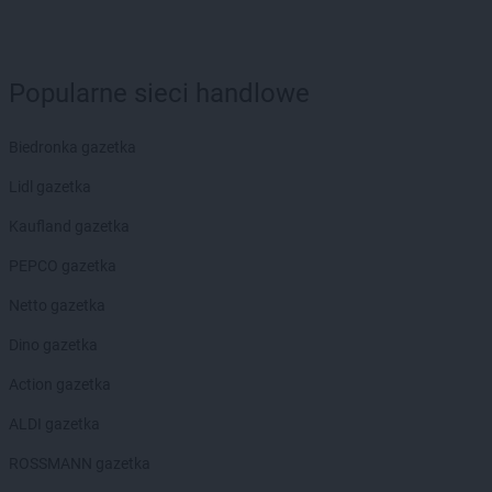
BRICOMARCHE
Lębork
BRICOMARCHE
Lesko
BRICOMARCHE
Leżajsk
Popularne sieci handlowe
BRICOMARCHE
Libiąż
BRICOMARCHE
Limanowa
Biedronka gazetka
BRICOMARCHE
Lipno
Lidl gazetka
BRICOMARCHE
Lubaczów
BRICOMARCHE
Lubań
Kaufland gazetka
BRICOMARCHE
Lubartów
PEPCO gazetka
BRICOMARCHE
Lubin
BRICOMARCHE
Lubliniec
Netto gazetka
BRICOMARCHE
Lubrza
Dino gazetka
BRICOMARCHE
Lubsko
Action gazetka
BRICOMARCHE
Malbork
BRICOMARCHE
Miechów
ALDI gazetka
BRICOMARCHE
Międzyrzec Podlaski
ROSSMANN gazetka
BRICOMARCHE
Międzyrzecz