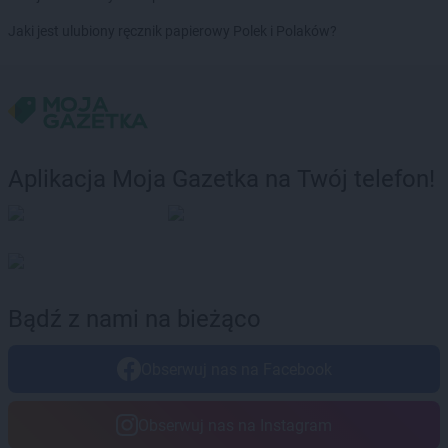
BRICOMARCHE
Ostróda
Jaki jest ulubiony ręcznik papierowy Polek i Polaków?
BRICOMARCHE
Ostrów Wielkopolski
BRICOMARCHE
Ostrowiec Świętokrzyski
BRICOMARCHE
Ostrzeszów
BRICOMARCHE
Oświęcim
BRICOMARCHE
Pabianice
Aplikacja Moja Gazetka na Twój telefon!
BRICOMARCHE
Piekary Śląskie
BRICOMARCHE
Piła
BRICOMARCHE
Pionki
BRICOMARCHE
Piotrków Trybunalski
BRICOMARCHE
Pleszew
BRICOMARCHE
Płock
Bądź z nami na bieżąco
BRICOMARCHE
Płońsk
BRICOMARCHE
Pogórze
Obserwuj nas na Facebook
BRICOMARCHE
Polkowice
BRICOMARCHE
Poznań
BRICOMARCHE
Pruszcz Gdański
Obserwuj nas na Instagram
BRICOMARCHE
Przasnysz