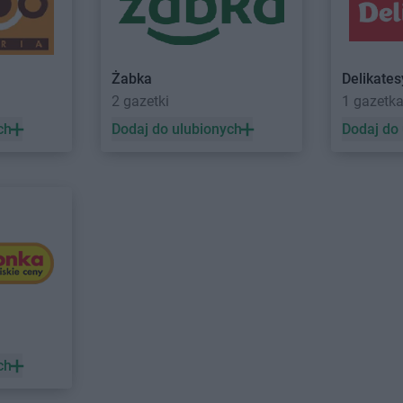
chód
Intermarche
Milicz
Intermarche
zecz
Intermarche
Mława
Intermarche
uda
Intermarche
Nowa Sól
Intermarche
Żabka
Delikate
a
Intermarche
Orzesze
Intermarche
2 gazetki
1 gazetk
Intermarche
Ostróda
Intermarche
ch
Dodaj do ulubionych
Dodaj do
ca
Intermarche
Ostrów Wielkopolski
Intermarche
Polkowice
Intermarche
-Zdrój
Intermarche
Poznań
Intermarche
Intermarche
Przemków
Intermarche
in
Intermarche
Rawicz
Intermarche
azowiecka
Intermarche
Ruda Śląska
Intermarche
Intermarche
Starogard Gdański
Intermarche
Intermarche
Strzegom
Intermarche
 Wola
Intermarche
Strzelce Krajeńskie
Intermarche
ch
iasto
Intermarche
Sucha Beskidzka
Intermarche