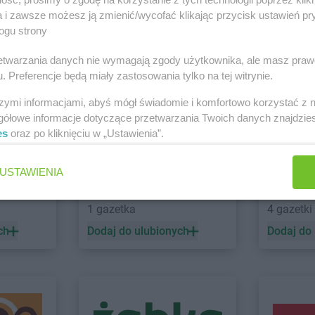
a i zawsze możesz ją zmienić/wycofać klikając przycisk ustawień pr
ogu strony
azy
Intermarche
Góra
Intermarche
 Krynica-Zdrój
rzetwarzania danych nie wymagają zgody użytkownika, ale masz praw
Intermarche
Gorzów Wielkopolski
Zobacz wszystkie sklepy
Wielkopolski
. Preferencje będą miały zastosowania tylko na tej witrynie.
w
Intermarche
Gostyń
Intermarche
obrzyń
Intermarche
szymi informacjami, abyś mógł świadomie i komfortowo korzystać z
gółowe informacje dotyczące przetwarzania Twoich danych znajdzi
es
oraz po kliknięciu w „Ustawienia”.
Intermarche
Jawor
Intermarche
USTAWIENIA
rk
Intermarche
Kołobrzeg
Intermarche
max ELEKTRO
LEWIAT
Intermarche
Konin
Intermarche
1 gazetka
4 gazetki
zowa
Intermarche
Kosakowo
Intermarche
ch
Dodaj do ulubionych
Dodaj do
Intermarche
Lipno
Intermarche
Intermarche
Lubań
Intermarche