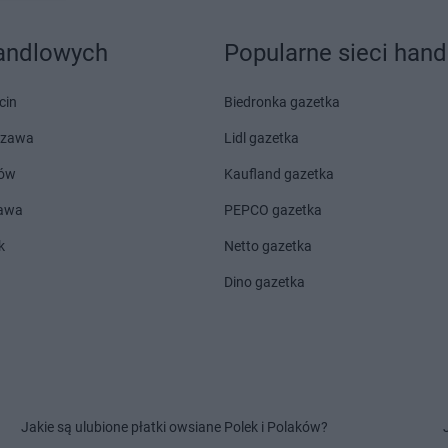
ielkopolska
Intermarche
Świdwin
Intermarche
a
Intermarche
Świebodzice
handlowych
Popularne sieci han
Intermarche
Trzebinia
Intermarche
tów
Intermarche
Trzebnica
cin
Biedronka gazetka
szawa
Lidl gazetka
owo
Intermarche
Wieluń
Intermarche
ka
Intermarche
Wieruszów
Intermarche
ów
Kaufland gazetka
ń
Intermarche
Zielona Góra
zawa
PEPCO gazetka
a Wola
Intermarche
Złocieniec
k
Netto gazetka
Dino gazetka
Jakie są ulubione płatki owsiane Polek i Polaków?