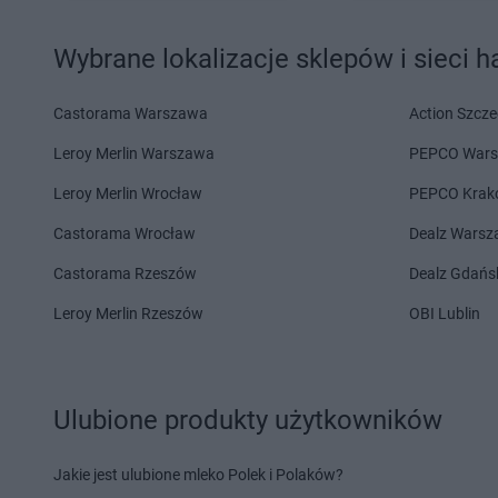
Intermarche
Śrem
Intermarche
Środa W
Intermarche
Środa Śląska
Intermarche
Świdnic
Wybrane lokalizacje sklepów i sieci 
Intermarche
Tczew
Intermarche
Toruń
Intermarche
Tomaszów Lubelski
Intermarche
Trzebia
Castorama Warszawa
Action Szcze
Leroy Merlin Warszawa
PEPCO War
Intermarche
Wągrowiec
Intermarche
Wejher
Intermarche
Wałcz
Intermarche
Wielicz
Leroy Merlin Wrocław
PEPCO Krak
Intermarche
Zamość
Intermarche
Zbąszy
Castorama Wrocław
Dealz Wars
Intermarche
Zawiercie
Intermarche
Zduńsk
Castorama Rzeszów
Dealz Gdańs
Intermarche
Żary
Leroy Merlin Rzeszów
OBI Lublin
Ulubione produkty użytkowników
Jakie jest ulubione mleko Polek i Polaków?