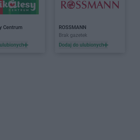
Mogilno
Myślibórz
Nowogard
Intermarche
Nowy Tomyśl
sy Centrum
ROSSMANN
Ostrzeszów
a
Brak gazetek
Ozorków
 ulubionych
Dodaj do ulubionych
Przeworsk
Intermarche
Pułtusk
Pszczyna
Puck
Ryki
Rzeszów
Sulechów
Intermarche
Szczytno
Sulęcin
Intermarche
Szprotawa
Szczecin
Szczecinek