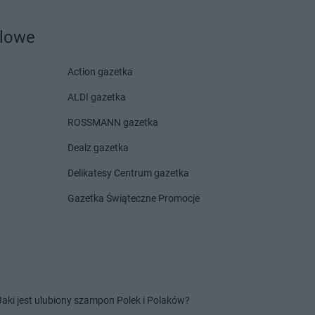
Świebodzin
dlowe
Turek
Action gazetka
ALDI gazetka
Wołów
Intermarche
Września
Wolsztyn
Intermarche
Wschowa
ROSSMANN gazetka
Dealz gazetka
Delikatesy Centrum gazetka
Gazetka Świąteczne Promocje
Jaki jest ulubiony szampon Polek i Polaków?