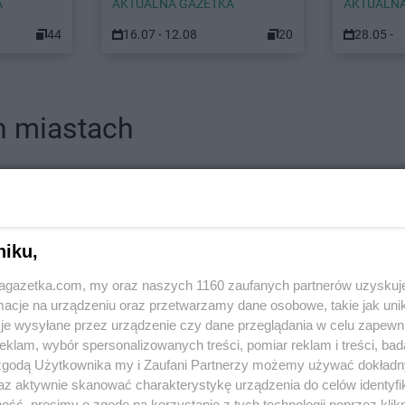
A
AKTUALNA GAZETKA
AKTUALNA
44
16.07 - 12.08
20
28.05 -
h miastach
Intermarche
Brodnica
Intermarche
Intermarche
Brzeg
Intermarche
niku,
wiec
Intermarche
Brzeg Dolny
Intermarche
o
Intermarche
Brzesko
Intermarche
jagazetka.com, my oraz naszych 1160 zaufanych partnerów uzyskuj
cje na urządzeniu oraz przetwarzamy dane osobowe, takie jak unika
w
Intermarche
Chybie
Intermarche
je wysyłane przez urządzenie czy dane przeglądania w celu zapewn
zno
Intermarche
Ciechocinek
Intermarche
klam, wybór spersonalizowanych treści, pomiar reklam i treści, bad
 zgodą Użytkownika my i Zaufani Partnerzy możemy używać dokład
Intermarche
Drawsko Pomorskie
Intermarche
az aktywnie skanować charakterystykę urządzenia do celów identyfi
Intermarche
Drezdenko
Intermarche
ść, prosimy o zgodę na korzystanie z tych technologii poprzez klikn