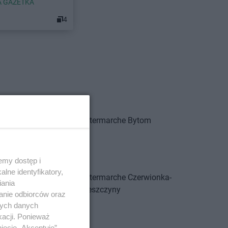
 GAZETKA
4
Brzeszcze
Intermarche
Bytom
Brzeziny
Bukowno
Bystrzyca Kłodzka
emy dostęp i
lne identyfikatory,
Cieszyn
Intermarche
Czerwionka-
iania
Czarnków
Leszczyny
anie odbiorców oraz
nych danych
Działdowo
kacji. Ponieważ
Dzierżoniów
ięcie „Akceptuję”.