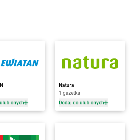
raniewo
LEWIATAN
Budzów
ratkowice
LEWIATAN
Budzyń
renna
LEWIATAN
Buk
renno
LEWIATAN
Buków
rodnica
LEWIATAN
Bukowiec
rodnica Górna
LEWIATAN
Bukowo
rodowe Łąki
LEWIATAN
Bulkowo
rożec
LEWIATAN
Bulowice
rudzeń Duży
LEWIATAN
Burzec
rudzew
LEWIATAN
Buśno
rudzowice
LEWIATAN
Bychawa
rusy
LEWIATAN
Bydgoszcz
AN
Natura
rwilno
LEWIATAN
Bystra
1 gazetka
rzeg
LEWIATAN
Bystrzyca
 ulubionych
Dodaj do ulubionych
rzemiona
LEWIATAN
Bystrzyca Kłodzka
rześć Kujawski
LEWIATAN
Bystrzyca Stara
rzesko
LEWIATAN
Byszewo
rzeziny
LEWIATAN
Bytom
rzeziny-Kolonia
LEWIATAN
Bytoń