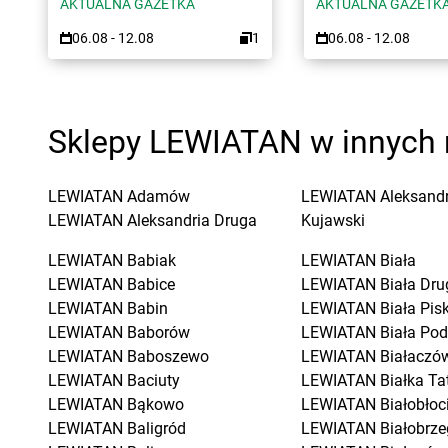
AKTUALNA GAZETKA
AKTUALNA GAZETK
06.08 - 12.08
1
06.08 - 12.08
Sklepy LEWIATAN w innych 
LEWIATAN
Adamów
LEWIATAN
Aleksand
LEWIATAN
Aleksandria Druga
Kujawski
LEWIATAN
Babiak
LEWIATAN
Biała
LEWIATAN
Babice
LEWIATAN
Biała Dru
LEWIATAN
Babin
LEWIATAN
Biała Pis
LEWIATAN
Baborów
LEWIATAN
Biała Pod
LEWIATAN
Baboszewo
LEWIATAN
Białaczó
LEWIATAN
Baciuty
LEWIATAN
Białka Ta
LEWIATAN
Bąkowo
LEWIATAN
Białobłoc
LEWIATAN
Baligród
LEWIATAN
Białobrze