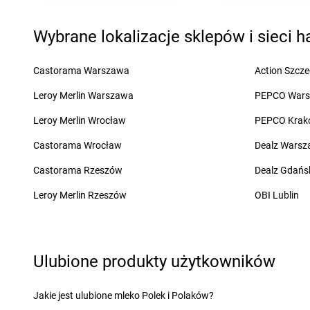
LEWIATAN
Ćmiłów
Wybrane lokalizacje sklepów i sieci 
LEWIATAN
Dąbcze
LEWIATAN
Darłowo
LEWIATAN
Dąbroszyn
LEWIATAN
Dębica
Castorama Warszawa
Action Szcze
LEWIATAN
Dąbrowa
LEWIATAN
Dęblin
Leroy Merlin Warszawa
PEPCO War
LEWIATAN
Dąbrowa Białostocka
LEWIATAN
Dębnica 
LEWIATAN
Dąbrowa Chełmińska
LEWIATAN
Dębno
Leroy Merlin Wrocław
PEPCO Krak
LEWIATAN
Dąbrowa Górnicza
LEWIATAN
Deszczn
Castorama Wrocław
Dealz Wars
LEWIATAN
Dąbrowa Tarnowska
LEWIATAN
Długołęk
LEWIATAN
Dąbrowice
LEWIATAN
Dobiegni
Castorama Rzeszów
Dealz Gdańs
LEWIATAN
Dąbrówka
LEWIATAN
Dobieszy
Leroy Merlin Rzeszów
OBI Lublin
LEWIATAN
Dąbrówka Górna
LEWIATAN
Dobra
LEWIATAN
Daleszyce
LEWIATAN
Dobre
LEWIATAN
Damno
LEWIATAN
Dobre Mi
LEWIATAN
Daniłowo Duże
LEWIATAN
Dobrków
Ulubione produkty użytkowników
LEWIATAN
Elbląg
LEWIATAN
Ełk
Jakie jest ulubione mleko Polek i Polaków?
LEWIATAN
Fajsławice
LEWIATAN
Fasty