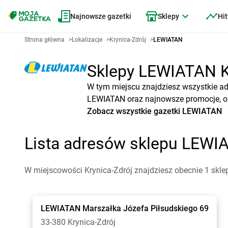
Najnowsze gazetki
Sklepy
Hit
Strona główna
>
Lokalizacje
>
Krynica-Zdrój
>
LEWIATAN
Sklepy LEWIATAN Kry
W tym miejscu znajdziesz wszystkie ad
LEWIATAN oraz najnowsze promocje, ok
Zobacz wszystkie gazetki LEWIATAN
Lista adresów sklepu LEWI
W miejscowości Krynica-Zdrój znajdziesz obecnie 1 skl
LEWIATAN
Marszałka Józefa Piłsudskiego 69
33-380 Krynica-Zdrój