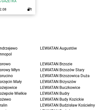
 GAZETKA
12.08
1
ndrzejewo
LEWIATAN
Augustów
nnopol
orowo
LEWIATAN
Brzozie
orowy Młyn
LEWIATAN
Brzozów Stary
orucino
LEWIATAN
Brzozowica Duża
orzęcin Mały
LEWIATAN
Brzyszów
ożejowice
LEWIATAN
Buczkowice
ożepole Wielkie
LEWIATAN
Budry
ożewo
LEWIATAN
Budy Kozickie
ralin
LEWIATAN
Budzisław Kościelny