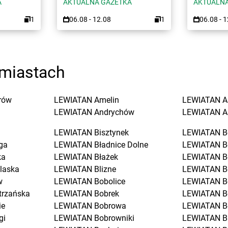
A
AKTUALNA GAZETKA
AKTUALNA
1
06.08 - 12.08
1
06.08 - 
miastach
rów
LEWIATAN
Amelin
LEWIATAN
A
LEWIATAN
Andrychów
LEWIATAN
A
LEWIATAN
Bisztynek
LEWIATAN
B
ga
LEWIATAN
Bładnice Dolne
LEWIATAN
B
ka
LEWIATAN
Błażek
LEWIATAN
B
laska
LEWIATAN
Blizne
LEWIATAN
B
w
LEWIATAN
Bobolice
LEWIATAN
B
trzańska
LEWIATAN
Bobrek
LEWIATAN
B
ie
LEWIATAN
Bobrowa
LEWIATAN
B
gi
LEWIATAN
Bobrowniki
LEWIATAN
B