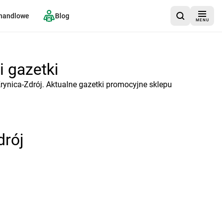
 handlowe
Blog
MENU
i gazetki
ynica-Zdrój. Aktualne gazetki promocyjne sklepu
drój