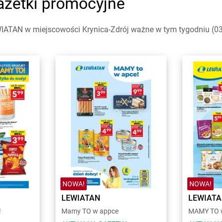
gazetki promocyjne
IATAN w miejscowości Krynica-Zdrój ważne w tym tygodniu (03.0
NOWA!
NOWA!
LEWIATAN
LEWIAT
!
Mamy TO w appce
MAMY TO w