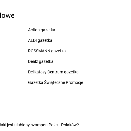
dlowe
rogoszewo
LEWIATAN
Dynów
rwalew
LEWIATAN
Działdowo
Action gazetka
rzewica
LEWIATAN
Działoszyce
ALDI gazetka
rzycim
LEWIATAN
Działyń
ubeninki
LEWIATAN
Dziembowo
ROSSMANN gazetka
ubidze
LEWIATAN
Dzierżanowo
Dealz gazetka
ubienka
LEWIATAN
Dzierzgoń
uczki
LEWIATAN
Dzierżów
Delikatesy Centrum gazetka
usocin
LEWIATAN
Dziewiętlice
Gazetka Świąteczne Promocje
uszniki-Zdrój
LEWIATAN
Dzikowiec
worszowice
LEWIATAN
Dziwiszów
LEWIATAN
Dźwiersztyny
ylaki
LEWIATAN
Dźwierzuty
Jaki jest ulubiony szampon Polek i Polaków?
rampol