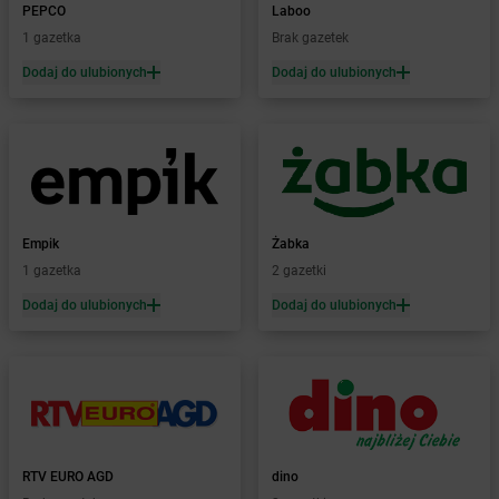
PEPCO
Laboo
Żabka
Biecz
1 gazetka
Brak gazetek
Żabka
Biedrusko
Dodaj do ulubionych
Dodaj do ulubionych
Żabka
Bielany Wrocławskie
Żabka
Bielawa
Żabka
Bielsk
Żabka
Bielsk Podlaski
Żabka
Bielsko
Żabka
Bielsko-Biała
Żabka
Bieniewice
Empik
Żabka
Żabka
Bieruń
1 gazetka
2 gazetki
Żabka
Biery
Dodaj do ulubionych
Dodaj do ulubionych
Żabka
Bieżuń
Żabka
Bilcza
Żabka
Biłgoraj
Żabka
Biórków Mały
Żabka
Biskupice
Żabka
Biskupiec
Żabka
Biskupów
RTV EURO AGD
dino