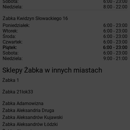
Sobota:
6:00 - 23:00
Niedziela:
8:00 - 22:00
Żabka
Kwidzyn
Słowackiego 16
Poniedziałek:
6:00 - 23:00
Wtorek:
6:00 - 23:00
Środa:
6:00 - 23:00
Czwartek:
6:00 - 23:00
Piątek:
6:00 - 23:00
Sobota:
6:00 - 23:00
Niedziela:
9:00 - 21:00
Sklepy Żabka w innych miastach
Żabka
1
Żabka
21lok33
Żabka
Adamowizna
Żabka
Aleksandria Druga
Żabka
Aleksandrów Kujawski
Żabka
Aleksandrów Łódzki