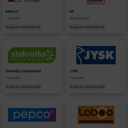
Żabka
Bezrzecze
Żabka
BG1
kakto.pl
kik
Żabka
Biała
1 gazetka
Brak gazetek
Żabka
Biała Druga
Dodaj do ulubionych
Dodaj do ulubionych
Żabka
Biała Piska
Żabka
Biała Podlaska
Żabka
Biała Rawska
Żabka
Białe Błota
Żabka
Białka
Żabka
Białka Tatrzańska
Stokrotka Supermarket
JYSK
Żabka
Białobrzegi
3 gazetki
2 gazetki
Żabka
Białogard
Żabka
Białogóra
Dodaj do ulubionych
Dodaj do ulubionych
Żabka
Białośliwie
Żabka
Białowieża
Żabka
Biały Dunajec
Żabka
Białystok
Żabka
Bibice
Żabka
Biczyce Dolne