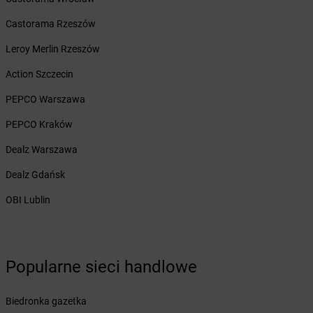
Żabka
Brodnica Górna
Żabka
Brodowo
Castorama Rzeszów
Żabka
Brody
Leroy Merlin Rzeszów
Żabka
Brojce
Żabka
Bronina
Action Szczecin
Żabka
Brudzeń Duży
PEPCO Warszawa
Żabka
Bruskowo Wielkie
Żabka
Brusy
PEPCO Kraków
Żabka
Brwinów
Dealz Warszawa
Żabka
Brynica
Żabka
Brzączowice
Dealz Gdańsk
Żabka
Brzeg
OBI Lublin
Żabka
Brzeg Dolny
Żabka
Brześć Kujawski
Żabka
Brzesko
Żabka
Brzeszcze
Popularne sieci handlowe
Żabka
Brzezia Łąka
Żabka
Brzeziny
Biedronka gazetka
Żabka
Brzezna