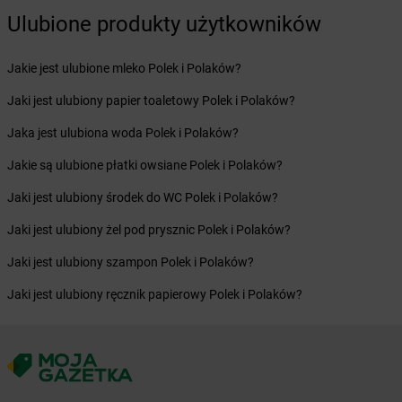
Żabka
Bukowno
Ulubione produkty użytkowników
Żabka
Bulowice
Żabka
Busko-Zdrój
Jakie jest ulubione mleko Polek i Polaków?
Żabka
Bychawa
Jaki jest ulubiony papier toaletowy Polek i Polaków?
Żabka
Bycina
Żabka
Byczyna
Jaka jest ulubiona woda Polek i Polaków?
Żabka
Bydgoszcz
Jakie są ulubione płatki owsiane Polek i Polaków?
Żabka
Bydlin
Żabka
Bydlino
Jaki jest ulubiony środek do WC Polek i Polaków?
Żabka
Bystra
Jaki jest ulubiony żel pod prysznic Polek i Polaków?
Żabka
Bystra Podhalańska
Żabka
Bystry
Jaki jest ulubiony szampon Polek i Polaków?
Żabka
Bystrzyca
Jaki jest ulubiony ręcznik papierowy Polek i Polaków?
Żabka
Bystrzyca Kłodzka
Żabka
Bytom
Żabka
Bytów
Żabka
Cedynia
Żabka
Cegłów