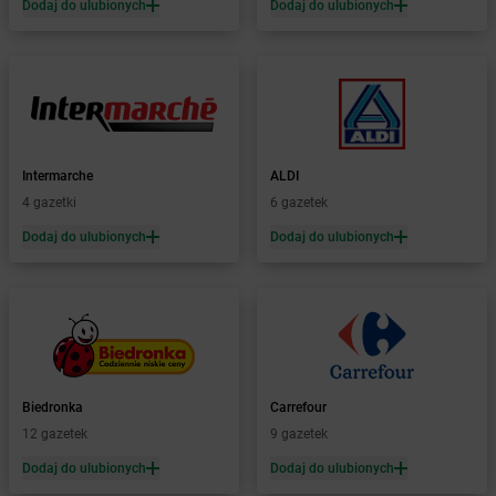
Dodaj do ulubionych
Dodaj do ulubionych
Żabka
Boguchwała
Żabka
Boguchwałowice
Żabka
Boguszów-Gorce
Żabka
Boguszyce
Żabka
Bohater
Żabka
Bojano
Żabka
Bojszowy
Intermarche
ALDI
Żabka
Bolechowo
4 gazetki
6 gazetek
Żabka
Bolęcin
Dodaj do ulubionych
Dodaj do ulubionych
Żabka
Bolesław
Żabka
Bolesławiec
Żabka
Bolewice
Żabka
Bolków
Żabka
Bolszewo
Żabka
Bońki
Biedronka
Carrefour
Żabka
Borawe
12 gazetek
9 gazetek
Żabka
Borek Stary
Żabka
Borek Wielkopolski
Dodaj do ulubionych
Dodaj do ulubionych
Żabka
Borkowo