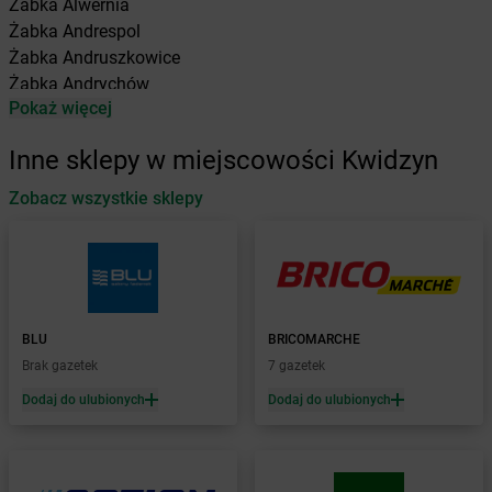
Żabka
Alwernia
Żabka
Andrespol
Żabka
Andruszkowice
Żabka
Andrychów
Pokaż więcej
Żabka
Antonie
Żabka
Augustów
Inne sklepy w miejscowości Kwidzyn
Żabka
Automat
Zobacz wszystkie sklepy
Żabka
Babica
Żabka
Babice Nowe
Żabka
Babimost
Żabka
Baborów
Żabka
Baboszewo
Żabka
Bachowice
BLU
BRICOMARCHE
Żabka
Bądkowo
Brak gazetek
7 gazetek
Żabka
Bąków
Dodaj do ulubionych
Dodaj do ulubionych
Żabka
Bałtów
Żabka
Banino
Żabka
Baniocha