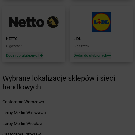
Żabka
Borne Sulinowo
Żabka
Boronów
Żabka
Borowa
Żabka
Borowianka
Żabka
Borówiec
NETTO
LIDL
Żabka
Borówno
6 gazetek
5 gazetek
Żabka
Borowo
Dodaj do ulubionych
Dodaj do ulubionych
Żabka
Boruja Kościelna
Żabka
Borzęcin Duży
Żabka
Borzygniew
Wybrane lokalizacje sklepów i sieci
Żabka
Borzytuchom
Żabka
handlowych
Boża Wola
Żabka
Bralin
Żabka
Branice
Castorama Warszawa
Żabka
Braniewo
Leroy Merlin Warszawa
Żabka
Brańsk
Żabka
Brenna
Leroy Merlin Wrocław
Żabka
Brodnica
Castorama Wrocław