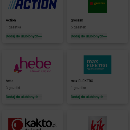
Żabka
Baranowo
Żabka
Barcin
Żabka
Barczewo
Action
groszek
Żabka
Bardo
1 gazetka
5 gazetek
Żabka
Barlinek
Żabka
Barniewice
Dodaj do ulubionych
Dodaj do ulubionych
Żabka
Bartąg
Żabka
Bartoszyce
Żabka
Baruchowo
Żabka
Barwałd Średni
Żabka
Barwice
Żabka
Bażanowice
hebe
max ELEKTRO
Żabka
Bęczków
3 gazetki
1 gazetka
Żabka
Będzin
Dodaj do ulubionych
Dodaj do ulubionych
Żabka
Bełchatów
Żabka
Bełsznica
Żabka
Bełżyce
Żabka
Bestwina
Żabka
Bestwinka