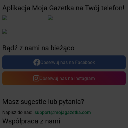
Żabka
Cekcyn
Aplikacja Moja Gazetka na Twój telefon!
Żabka
Ceków
Żabka
Celestynów
Żabka
Cerekwica
Żabka
Cerkwica
Żabka
Cewice
Bądź z nami na bieżąco
Żabka
Chabówka
Żabka
Chałupki
Żabka
Charzykowy
Obserwuj nas na Facebook
Żabka
Charzyno
Żabka
Chęciny
Obserwuj nas na Instagram
Żabka
Chełm
Żabka
Chełm Śląski
Żabka
Chełmek
Masz sugestie lub pytania?
Żabka
Chełmno
Żabka
Chełmsko Śląskie
Napisz do nas:
support@mojagazetka.com
Żabka
Chełmża
Współpraca z nami
Żabka
Chłapowo