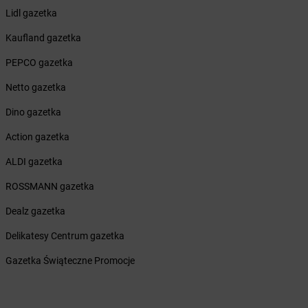
Żabka
Brzeźnica
Lidl gazetka
Żabka
Brzeźnio
Kaufland gazetka
Żabka
Brzezowa
Żabka
Brzezówka
PEPCO gazetka
Żabka
Brzoskwinia
Netto gazetka
Żabka
Brzostek
Żabka
Brzoza
Dino gazetka
Żabka
Brzozów
Action gazetka
Żabka
Brzozówka
Żabka
Bucz
ALDI gazetka
Żabka
Buczkowice
ROSSMANN gazetka
Żabka
Budziechów
Żabka
Budziszewice
Dealz gazetka
Żabka
Budzów
Delikatesy Centrum gazetka
Żabka
Budzyń
Żabka
Bujaków
Gazetka Świąteczne Promocje
Żabka
Buk
Żabka
Bukowiec
Żabka
Bukowina Tatrzańska