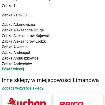
Żabka
1
Żabka
21lok33
Żabka
Adamowizna
Żabka
Aleksandria Druga
Żabka
Aleksandrów Kujawski
Żabka
Aleksandrów Łódzki
Żabka
Alwernia
Żabka
Andrespol
Żabka
Andruszkowice
Żabka
Andrychów
Pokaż więcej
Żabka
Antonie
Żabka
Augustów
Inne sklepy w miejscowości Limanowa
Żabka
Automat
Zobacz wszystkie sklepy
Żabka
Babica
Żabka
Babice Nowe
Żabka
Babimost