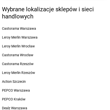
Żabka
Bolesławiec
Żabka
Bolewice
Wybrane lokalizacje sklepów i sieci
Żabka
Bolków
handlowych
Żabka
Bolszewo
Żabka
Bońki
Castorama Warszawa
Żabka
Borawe
Żabka
Borek Stary
Leroy Merlin Warszawa
Żabka
Borek Wielkopolski
Leroy Merlin Wrocław
Żabka
Borkowo
Żabka
Borne Sulinowo
Castorama Wrocław
Żabka
Boronów
Castorama Rzeszów
Żabka
Borowa
Żabka
Borowianka
Leroy Merlin Rzeszów
Żabka
Borówiec
Action Szczecin
Żabka
Borówno
Żabka
Borowo
PEPCO Warszawa
Żabka
Boruja Kościelna
PEPCO Kraków
Żabka
Borzęcin Duży
Żabka
Borzygniew
Dealz Warszawa