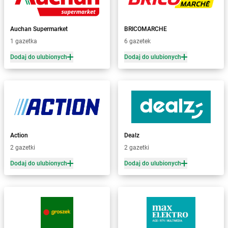
Żabka
Baborów
Żabka
Baboszewo
Żabka
Bachowice
Auchan Supermarket
BRICOMARCHE
Żabka
Bądkowo
1 gazetka
6 gazetek
Żabka
Bąków
Dodaj do ulubionych
Dodaj do ulubionych
Żabka
Bałtów
Żabka
Banino
Żabka
Baniocha
Żabka
Baranowo
Żabka
Barcin
Żabka
Barczewo
Action
Dealz
Żabka
Bardo
2 gazetki
2 gazetki
Żabka
Barlinek
Żabka
Barniewice
Dodaj do ulubionych
Dodaj do ulubionych
Żabka
Bartąg
Żabka
Bartoszyce
Żabka
Baruchowo
Żabka
Barwałd Średni
Żabka
Barwice