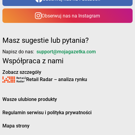
Żabka
Bystra Podhalańska
Żabka
Bystry
Obserwuj nas na Instagram
Żabka
Bystrzyca
Żabka
Bystrzyca Kłodzka
Żabka
Bytom
Żabka
Bytów
Masz sugestie lub pytania?
Żabka
Cedynia
Napisz do nas:
support@mojagazetka.com
Żabka
Cegłów
Współpraca z nami
Żabka
Cekcyn
Zobacz szczegóły
Żabka
Ceków
Retail Radar – analiza rynku
Żabka
Celestynów
Żabka
Cerekwica
Żabka
Cerkwica
Wasze ulubione produkty
Żabka
Cewice
Żabka
Chabówka
Regulamin serwisu i polityka prywatności
Żabka
Chałupki
Żabka
Charzykowy
Mapa strony
Żabka
Charzyno