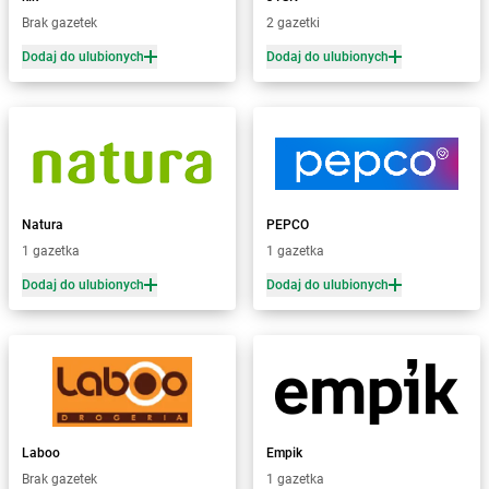
Żabka
Białobrzegi
Brak gazetek
2 gazetki
Żabka
Białogard
Żabka
Białogóra
Dodaj do ulubionych
Dodaj do ulubionych
Żabka
Białośliwie
Żabka
Białowieża
Żabka
Biały Dunajec
Żabka
Białystok
Żabka
Bibice
Żabka
Biczyce Dolne
Natura
PEPCO
Żabka
Biecz
1 gazetka
1 gazetka
Żabka
Biedrusko
Dodaj do ulubionych
Dodaj do ulubionych
Żabka
Bielany Wrocławskie
Żabka
Bielawa
Żabka
Bielsk
Żabka
Bielsk Podlaski
Żabka
Bielsko
Żabka
Bielsko-Biała
Żabka
Bieniewice
Laboo
Empik
Żabka
Bieruń
Brak gazetek
1 gazetka