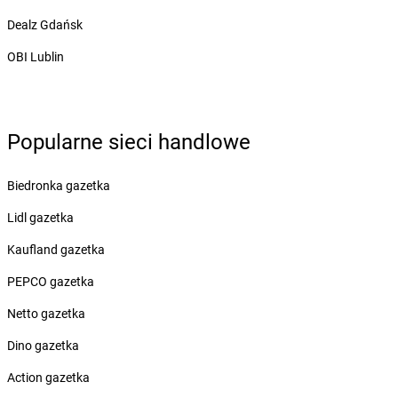
Żabka
Borzytuchom
Dealz Gdańsk
Żabka
Boża Wola
Żabka
Bralin
OBI Lublin
Żabka
Branice
Żabka
Braniewo
Żabka
Brańsk
Żabka
Brenna
Popularne sieci handlowe
Żabka
Brodnica
Żabka
Brodnica Górna
Biedronka gazetka
Żabka
Brodowo
Lidl gazetka
Żabka
Brody
Żabka
Brojce
Kaufland gazetka
Żabka
Bronina
PEPCO gazetka
Żabka
Brudzeń Duży
Żabka
Bruskowo Wielkie
Netto gazetka
Żabka
Brusy
Dino gazetka
Żabka
Brwinów
Żabka
Brynica
Action gazetka
Żabka
Brzączowice