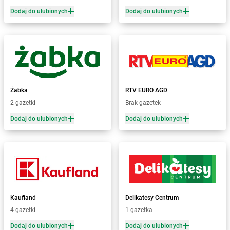
Żabka
Biery
Dodaj do ulubionych
Dodaj do ulubionych
Żabka
Bieżuń
Żabka
Bilcza
Żabka
Biłgoraj
Żabka
Biórków Mały
Żabka
Biskupice
Żabka
Biskupiec
Żabka
Biskupów
Żabka
RTV EURO AGD
Żabka
Blachownia
2 gazetki
Brak gazetek
Żabka
Błażejewo
Dodaj do ulubionych
Dodaj do ulubionych
Żabka
Błażowa
Żabka
Blizne Łaszczyńskiego
Żabka
Bliżyn
Żabka
Blok Dobryszyce
Żabka
Błonie
Żabka
Bobolice
Kaufland
Delikatesy Centrum
Żabka
Bobolin
4 gazetki
1 gazetka
Żabka
Bobowa
Żabka
Bobrek
Dodaj do ulubionych
Dodaj do ulubionych