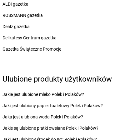
ALDI gazetka
Żabka
Brzeg
Żabka
Brzeg Dolny
ROSSMANN gazetka
Żabka
Brześć Kujawski
Dealz gazetka
Żabka
Brzesko
Żabka
Brzeszcze
Delikatesy Centrum gazetka
Żabka
Brzezia Łąka
Gazetka Świąteczne Promocje
Żabka
Brzeziny
Żabka
Brzezna
Żabka
Brzeźnica
Żabka
Brzeźnio
Ulubione produkty użytkowników
Żabka
Brzezowa
Żabka
Brzezówka
Jakie jest ulubione mleko Polek i Polaków?
Żabka
Brzoskwinia
Żabka
Brzostek
Jaki jest ulubiony papier toaletowy Polek i Polaków?
Żabka
Brzoza
Jaka jest ulubiona woda Polek i Polaków?
Żabka
Brzozów
Żabka
Brzozówka
Jakie są ulubione płatki owsiane Polek i Polaków?
Żabka
Bucz
Jaki jest ulubiony środek do WC Polek i Polaków?