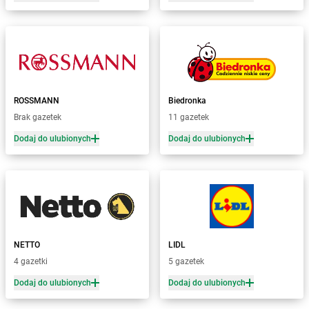
Żabka
Bobrowniki
Żabka
Bochnia
Żabka
Bodzechów
Żabka
Bodzentyn
Żabka
Bogatki
Żabka
Bogatynia
ROSSMANN
Biedronka
Żabka
Bogdaniec
Brak gazetek
11 gazetek
Żabka
Bogdanowo
Dodaj do ulubionych
Dodaj do ulubionych
Żabka
Boguchwała
Żabka
Boguchwałowice
Żabka
Boguszów-Gorce
Żabka
Boguszyce
Żabka
Bohater
Żabka
Bojano
Żabka
Bojszowy
NETTO
LIDL
Żabka
Bolechowo
4 gazetki
5 gazetek
Żabka
Bolęcin
Dodaj do ulubionych
Dodaj do ulubionych
Żabka
Bolesław