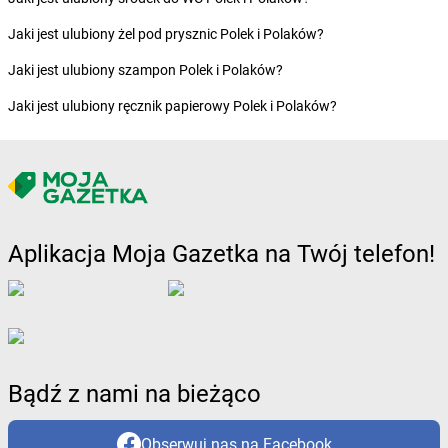
Żabka
Buczkowice
Żabka
Budziechów
Jaki jest ulubiony żel pod prysznic Polek i Polaków?
Żabka
Budziszewice
Jaki jest ulubiony szampon Polek i Polaków?
Żabka
Budzów
Żabka
Budzyń
Jaki jest ulubiony ręcznik papierowy Polek i Polaków?
Żabka
Bujaków
Żabka
Buk
Żabka
Bukowiec
Żabka
Bukowina Tatrzańska
Żabka
Bukowno
Żabka
Bulowice
Aplikacja Moja Gazetka na Twój telefon!
Żabka
Busko-Zdrój
Żabka
Bychawa
Żabka
Bycina
Żabka
Byczyna
Żabka
Bydgoszcz
Żabka
Bydlin
Bądź z nami na bieżąco
Żabka
Bydlino
Żabka
Bystra
Obserwuj nas na Facebook