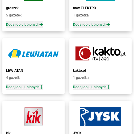
Żabka
Bażanowice
groszek
max ELEKTRO
Żabka
Bęczków
5 gazetek
1 gazetka
Żabka
Będzin
Dodaj do ulubionych
Dodaj do ulubionych
Żabka
Bełchatów
Żabka
Bełsznica
Żabka
Bełżyce
Żabka
Bestwina
Żabka
Bestwinka
Żabka
Bezrzecze
Żabka
BG1
LEWIATAN
kakto.pl
Żabka
Biała
4 gazetki
1 gazetka
Żabka
Biała Druga
Dodaj do ulubionych
Dodaj do ulubionych
Żabka
Biała Piska
Żabka
Biała Podlaska
Żabka
Biała Rawska
Żabka
Białe Błota
Żabka
Białka
Żabka
Białka Tatrzańska
kik
JYSK