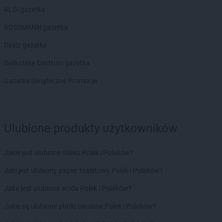
Delikatesy Centrum
Brzozów
ALDI gazetka
Delikatesy Centrum
Brzyska
Delikatesy Centrum
Budy Głogowskie
ROSSMANN gazetka
Delikatesy Centrum
Budy Łańcuckie
Dealz gazetka
Delikatesy Centrum
Bukowsko
Delikatesy Centrum
Busko-Zdrój
Delikatesy Centrum gazetka
Delikatesy Centrum
Buszkowiczki
Gazetka Świąteczne Promocje
Delikatesy Centrum
Byczyna
Delikatesy Centrum
Bydgoszcz
Delikatesy Centrum
Bystra Podhalańska
Delikatesy Centrum
Bystry
Ulubione produkty użytkowników
Delikatesy Centrum
Bystrzyca Kłodzka
Delikatesy Centrum
Bytom
Jakie jest ulubione mleko Polek i Polaków?
Delikatesy Centrum
Cergowa
Jaki jest ulubiony papier toaletowy Polek i Polaków?
Delikatesy Centrum
Cewice
Jaka jest ulubiona woda Polek i Polaków?
Delikatesy Centrum
Chałupki
Delikatesy Centrum
Charsznica
Jakie są ulubione płatki owsiane Polek i Polaków?
Delikatesy Centrum
Chęciny