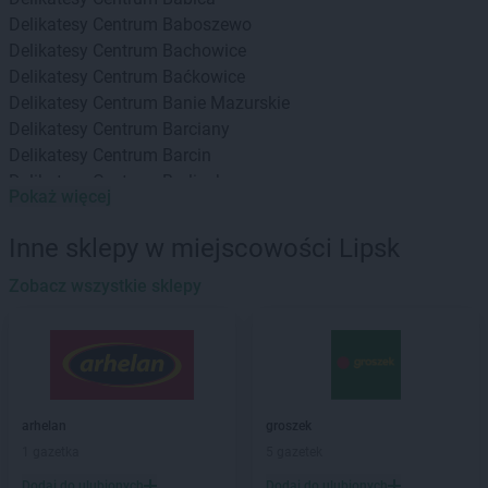
Delikatesy Centrum
Baboszewo
Delikatesy Centrum
Bachowice
Delikatesy Centrum
Baćkowice
Delikatesy Centrum
Banie Mazurskie
Delikatesy Centrum
Barciany
Delikatesy Centrum
Barcin
Delikatesy Centrum
Barlinek
Pokaż więcej
Delikatesy Centrum
Bartoszyce
Delikatesy Centrum
Baruchowo
Inne sklepy w miejscowości Lipsk
Delikatesy Centrum
Barwałd Górny
Delikatesy Centrum
Zobacz wszystkie sklepy
Będzin
Delikatesy Centrum
Bejsce
Delikatesy Centrum
Bełchatów
Delikatesy Centrum
Bełżec
Delikatesy Centrum
Besko
Delikatesy Centrum
Bestwina
arhelan
groszek
Delikatesy Centrum
Biadoliny Szlacheckie
1 gazetka
5 gazetek
Delikatesy Centrum
Biała
Dodaj do ulubionych
Dodaj do ulubionych