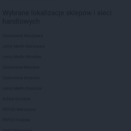
Delikatesy Centrum
Blizne
Delikatesy Centrum
Bliżyn
Wybrane lokalizacje sklepów i sieci
Delikatesy Centrum
Błotnica Strzelecka
handlowych
Delikatesy Centrum
Bobowa
Delikatesy Centrum
Bóbrka
Castorama Warszawa
Delikatesy Centrum
Bochnia
Delikatesy Centrum
Bodzentyn
Leroy Merlin Warszawa
Delikatesy Centrum
Bogacica
Leroy Merlin Wrocław
Delikatesy Centrum
Bogatynia
Delikatesy Centrum
Bogdaniec
Castorama Wrocław
Delikatesy Centrum
Bogoniowice
Castorama Rzeszów
Delikatesy Centrum
Bogoria
Delikatesy Centrum
Boguchwała
Leroy Merlin Rzeszów
Delikatesy Centrum
Boguszów-Gorce
Action Szczecin
Delikatesy Centrum
Bojszowy
Delikatesy Centrum
Bolesławiec
PEPCO Warszawa
Delikatesy Centrum
Bolimów
PEPCO Kraków
Delikatesy Centrum
Bolszewo
Delikatesy Centrum
Borek Stary
Dealz Warszawa