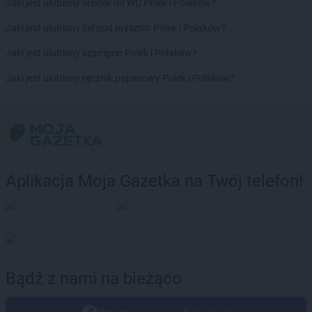
Jaki jest ulubiony środek do WC Polek i Polaków?
Delikatesy Centrum
Chełm
Delikatesy Centrum
Chełm Śląski
Jaki jest ulubiony żel pod prysznic Polek i Polaków?
Delikatesy Centrum
Chlewiska
Jaki jest ulubiony szampon Polek i Polaków?
Delikatesy Centrum
Chłopice
Delikatesy Centrum
Chmielnik
Jaki jest ulubiony ręcznik papierowy Polek i Polaków?
Delikatesy Centrum
Chocianów
Delikatesy Centrum
Chodzież
Delikatesy Centrum
Chojna
Delikatesy Centrum
Chojnów
Delikatesy Centrum
Chorkówka
Delikatesy Centrum
Chorzele
Aplikacja Moja Gazetka na Twój telefon!
Delikatesy Centrum
Chorzelów
Delikatesy Centrum
Chorzów
Delikatesy Centrum
Choszczno
Delikatesy Centrum
Cianowice Duże
Delikatesy Centrum
Cienin Kościelny
Delikatesy Centrum
Cieszanów
Bądź z nami na bieżąco
Delikatesy Centrum
Ciężkowice
Delikatesy Centrum
Cmolas