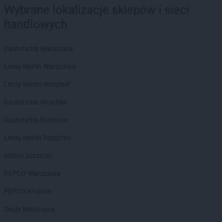
Delikatesy Centrum
Bliżyn
Wybrane lokalizacje sklepów i sieci
Delikatesy Centrum
Błotnica Strzelecka
handlowych
Delikatesy Centrum
Bobowa
Delikatesy Centrum
Bóbrka
Castorama Warszawa
Delikatesy Centrum
Bochnia
Delikatesy Centrum
Bodzentyn
Leroy Merlin Warszawa
Delikatesy Centrum
Bogacica
Leroy Merlin Wrocław
Delikatesy Centrum
Bogatynia
Delikatesy Centrum
Bogdaniec
Castorama Wrocław
Delikatesy Centrum
Bogoniowice
Castorama Rzeszów
Delikatesy Centrum
Bogoria
Delikatesy Centrum
Boguchwała
Leroy Merlin Rzeszów
Delikatesy Centrum
Boguszów-Gorce
Action Szczecin
Delikatesy Centrum
Bojszowy
Delikatesy Centrum
Bolesławiec
PEPCO Warszawa
Delikatesy Centrum
Bolimów
PEPCO Kraków
Delikatesy Centrum
Bolszewo
Delikatesy Centrum
Borek Stary
Dealz Warszawa
Delikatesy Centrum
Borkowice