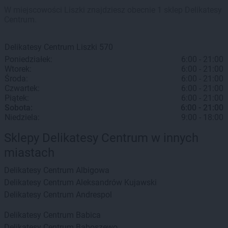
W miejscowości Liszki znajdziesz obecnie 1 sklep Delikatesy
Centrum.
Delikatesy Centrum
Liszki
570
Poniedziałek:
6:00 - 21:00
Wtorek:
6:00 - 21:00
Środa:
6:00 - 21:00
Czwartek:
6:00 - 21:00
Piątek:
6:00 - 21:00
Sobota:
6:00 - 21:00
Niedziela:
9:00 - 18:00
Sklepy Delikatesy Centrum w innych
miastach
Delikatesy Centrum
Albigowa
Delikatesy Centrum
Aleksandrów Kujawski
Delikatesy Centrum
Andrespol
Delikatesy Centrum
Babica
Delikatesy Centrum
Baboszewo