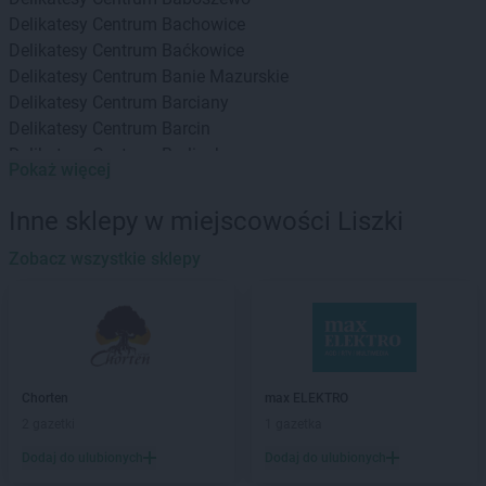
Delikatesy Centrum
Bachowice
Delikatesy Centrum
Baćkowice
Delikatesy Centrum
Banie Mazurskie
Delikatesy Centrum
Barciany
Delikatesy Centrum
Barcin
Delikatesy Centrum
Barlinek
Pokaż więcej
Delikatesy Centrum
Bartoszyce
Delikatesy Centrum
Baruchowo
Inne sklepy w miejscowości Liszki
Delikatesy Centrum
Barwałd Górny
Delikatesy Centrum
Zobacz wszystkie sklepy
Będzin
Delikatesy Centrum
Bejsce
Delikatesy Centrum
Bełchatów
Delikatesy Centrum
Bełżec
Delikatesy Centrum
Besko
Delikatesy Centrum
Bestwina
Chorten
max ELEKTRO
Delikatesy Centrum
Biadoliny Szlacheckie
2 gazetki
1 gazetka
Delikatesy Centrum
Biała
Dodaj do ulubionych
Dodaj do ulubionych
Delikatesy Centrum
Biała Parcela