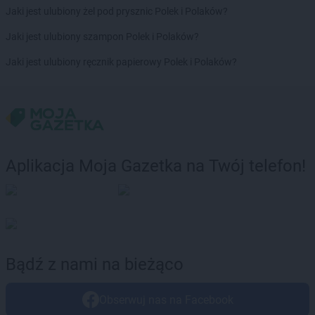
Delikatesy Centrum
Chełm Śląski
Jaki jest ulubiony żel pod prysznic Polek i Polaków?
Delikatesy Centrum
Chlewiska
Jaki jest ulubiony szampon Polek i Polaków?
Delikatesy Centrum
Chłopice
Delikatesy Centrum
Chmielnik
Jaki jest ulubiony ręcznik papierowy Polek i Polaków?
Delikatesy Centrum
Chocianów
Delikatesy Centrum
Chodzież
Delikatesy Centrum
Chojna
Delikatesy Centrum
Chojnów
Delikatesy Centrum
Chorkówka
Delikatesy Centrum
Chorzele
Aplikacja Moja Gazetka na Twój telefon!
Delikatesy Centrum
Chorzelów
Delikatesy Centrum
Chorzów
Delikatesy Centrum
Choszczno
Delikatesy Centrum
Cianowice Duże
Delikatesy Centrum
Cienin Kościelny
Delikatesy Centrum
Cieszanów
Bądź z nami na bieżąco
Delikatesy Centrum
Ciężkowice
Delikatesy Centrum
Cmolas
Obserwuj nas na Facebook
Delikatesy Centrum
Czarna