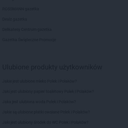
Delikatesy Centrum
Brzyska
Delikatesy Centrum
Budy Głogowskie
ROSSMANN gazetka
Delikatesy Centrum
Budy Łańcuckie
Dealz gazetka
Delikatesy Centrum
Bukowsko
Delikatesy Centrum
Busko-Zdrój
Delikatesy Centrum gazetka
Delikatesy Centrum
Buszkowiczki
Gazetka Świąteczne Promocje
Delikatesy Centrum
Byczyna
Delikatesy Centrum
Bydgoszcz
Delikatesy Centrum
Bystra Podhalańska
Delikatesy Centrum
Bystry
Ulubione produkty użytkowników
Delikatesy Centrum
Bystrzyca Kłodzka
Delikatesy Centrum
Bytom
Jakie jest ulubione mleko Polek i Polaków?
Delikatesy Centrum
Cergowa
Jaki jest ulubiony papier toaletowy Polek i Polaków?
Delikatesy Centrum
Cewice
Jaka jest ulubiona woda Polek i Polaków?
Delikatesy Centrum
Chałupki
Delikatesy Centrum
Charsznica
Jakie są ulubione płatki owsiane Polek i Polaków?
Delikatesy Centrum
Chęciny
Jaki jest ulubiony środek do WC Polek i Polaków?
Delikatesy Centrum
Chełm