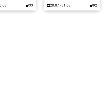
08.08
33
20.07 - 31.08
92