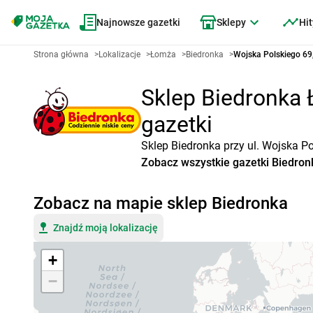
Najnowsze gazetki
Sklepy
Hit
Strona główna
>
Lokalizacje
>
Łomża
>
Biedronka
>
Wojska Polskiego 69
Sklep Biedronka 
gazetki
Sklep Biedronka przy ul. Wojska P
Zobacz wszystkie gazetki Biedron
Zobacz na mapie sklep Biedronka
Znajdź moją lokalizację
+
−