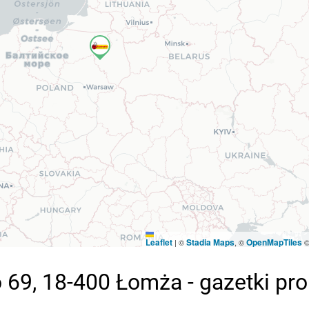
Leaflet
Stadia Maps
OpenMapTiles
|
©
, ©
 69, 18-400 Łomża - gazetki pr