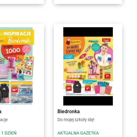
a
Biedronka
racje
Do mojej szkoły idę!
 1 DZIEŃ
AKTUALNA GAZETKA