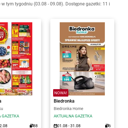
 tym tygodniu (03.08 - 09.08). Dostępne gazetki: 11 i
NOWA!
a
Biedronka
ku
Biedronka Home
 GAZETKA
AKTUALNA GAZETKA
12.08
88
01.08 - 31.08
6