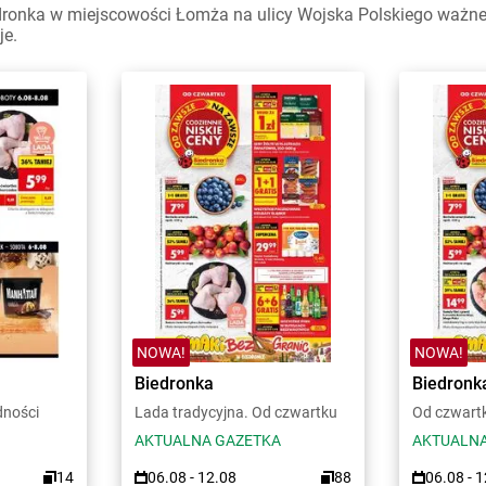
ronka w miejscowości Łomża na ulicy Wojska Polskiego ważne w
je.
NOWA!
NOWA!
Biedronka
Biedronk
dności
Lada tradycyjna. Od czwartku
Od czwart
AKTUALNA GAZETKA
AKTUALNA
14
06.08 - 12.08
88
06.08 - 