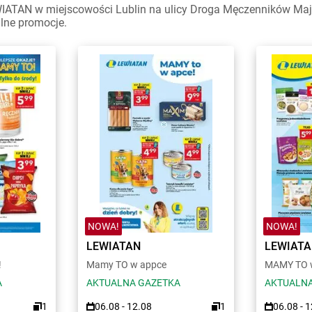
WIATAN w miejscowości Lublin na ulicy Droga Męczenników Maj
alne promocje.
NOWA!
NOWA!
LEWIATAN
LEWIAT
!
Mamy TO w appce
MAMY TO w
A
AKTUALNA GAZETKA
AKTUALNA
1
06.08 - 12.08
1
06.08 - 