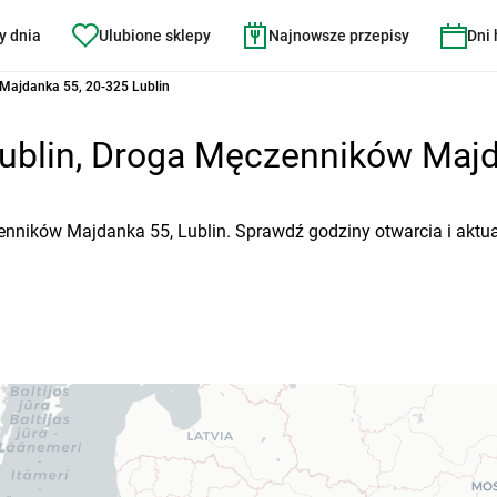
y dnia
Ulubione sklepy
Najnowsze przepisy
Dni
Majdanka 55, 20-325 Lublin
blin, Droga Męczenników Majda
nników Majdanka 55, Lublin. Sprawdź godziny otwarcia i aktua
N