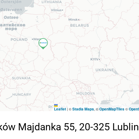
Leaflet
Stadia Maps
OpenMapTiles
Open
|
©
, ©
©
w Majdanka 55, 20-325 Lublin 