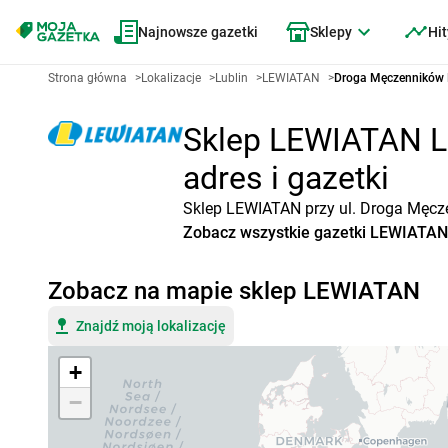
Najnowsze gazetki
Sklepy
Hit
Strona główna
>
Lokalizacje
>
Lublin
>
LEWIATAN
>
Droga Męczenników 
Sklep LEWIATAN Lu
adres i gazetki
Sklep LEWIATAN przy ul. Droga Męcze
Zobacz wszystkie gazetki LEWIATA
Zobacz na mapie sklep LEWIATAN
Znajdź moją lokalizację
+
−