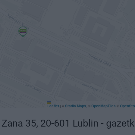
Leaflet
Stadia Maps
OpenMapTiles
OpenStr
|
©
, ©
©
ana 35, 20-601 Lublin - gazet