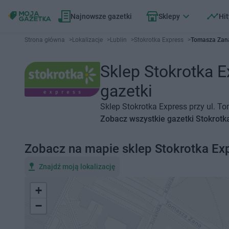
Najnowsze gazetki
Sklepy
Hit
Strona główna
>
Lokalizacje
>
Lublin
>
Stokrotka Express
>
Tomasza Zana
Sklep Stokrotka E
gazetki
Sklep Stokrotka Express przy ul. T
Zobacz wszystkie gazetki Stokrotk
Zobacz na mapie sklep Stokrotka Ex
Znajdź moją lokalizację
+
−