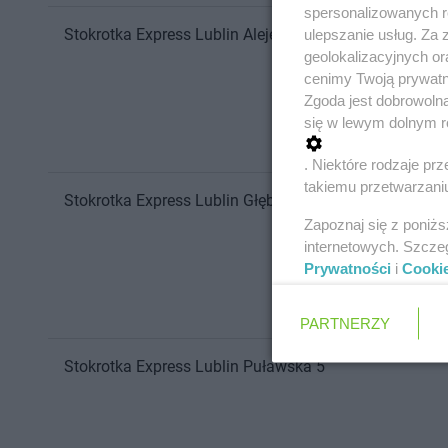
spersonalizowanych re
Stokrotka Express
Lublin
Aleje Racławickie 8
ulepszanie usług. Za
geolokalizacyjnych or
cenimy Twoją prywatno
Zgoda jest dobrowoln
się w lewym dolnym r
. Niektóre rodzaje p
takiemu przetwarzaniu
Stokrotka Express
Lublin
Głęboka 8A
Zapoznaj się z poniż
internetowych. Szcze
Prywatności
i
Cooki
PARTNERZY
Stokrotka Express
Lublin
Puławska 5