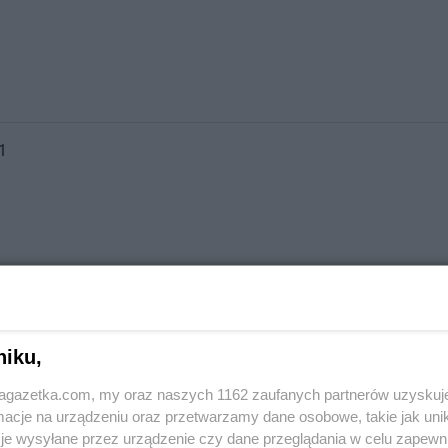
1
niku,
jagazetka.com, my oraz naszych 1162 zaufanych partnerów uzyskuj
cje na urządzeniu oraz przetwarzamy dane osobowe, takie jak unika
je wysyłane przez urządzenie czy dane przeglądania w celu zapewn