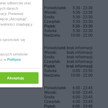
anie odbiorców oraz
Poniedziałek:
5:30 - 23:30
nych danych
Wtorek:
5:30 - 23:30
kacji. Ponieważ
Środa:
5:30 - 23:30
ięcie „Akceptuję”.
Czwartek:
5:30 - 23:30
ywatności znajdujący
Piątek:
5:30 - 23:30
Sobota:
5:30 - 23:30
Niedziela:
10:00 - 22:00
o sprzeciwić się
Poniedziałek:
brak informacji
Wtorek:
brak informacji
 naszych serwisów
Środa:
brak informacji
esz w
Polityce
Czwartek:
brak informacji
Piątek:
brak informacji
Sobota:
0:00 - 23:55
Niedziela:
10:00 - 22:00
Akceptuję
Poniedziałek:
6:00 - 23:45
Wtorek:
6:00 - 23:45
Środa:
6:00 - 23:45
Czwartek:
6:00 - 23:45
Piątek:
6:00 - 23:45