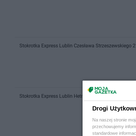
Stokrotka Express
Lublin
Czesława Strzeszewskiego 2
Stokrotka Express
Lublin
Hetmańska 5
Drogi Użytkow
Na naszej stronie mo
przechowujemy informa
standardowe informac