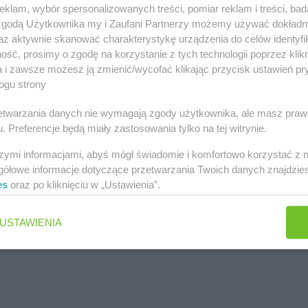
klam, wybór spersonalizowanych treści, pomiar reklam i treści, bad
 zgodą Użytkownika my i Zaufani Partnerzy możemy używać dokład
az aktywnie skanować charakterystykę urządzenia do celów identyfi
ść, prosimy o zgodę na korzystanie z tych technologii poprzez klikn
a i zawsze możesz ją zmienić/wycofać klikając przycisk ustawień pr
ogu strony
rzetwarzania danych nie wymagają zgody użytkownika, ale masz praw
. Preferencje będą miały zastosowania tylko na tej witrynie.
szymi informacjami, abyś mógł świadomie i komfortowo korzystać z
gółowe informacje dotyczące przetwarzania Twoich danych znajdzi
es
oraz po kliknięciu w „Ustawienia”.
USTAWIENIA