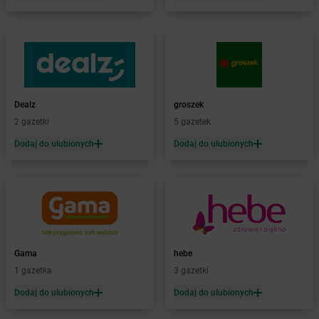
Żabka
Bełsznica
Żabka
Bełżyce
Żabka
Bestwina
Żabka
Bestwinka
Żabka
Bezrzecze
Żabka
BG1
Dealz
groszek
Żabka
Biała
2 gazetki
5 gazetek
Żabka
Biała Druga
Dodaj do ulubionych
Dodaj do ulubionych
Żabka
Biała Piska
Żabka
Biała Podlaska
Żabka
Biała Rawska
Żabka
Białe Błota
Żabka
Białka
Żabka
Białka Tatrzańska
Gama
hebe
Żabka
Białobrzegi
1 gazetka
3 gazetki
Żabka
Białogard
Żabka
Białogóra
Dodaj do ulubionych
Dodaj do ulubionych
Żabka
Białośliwie