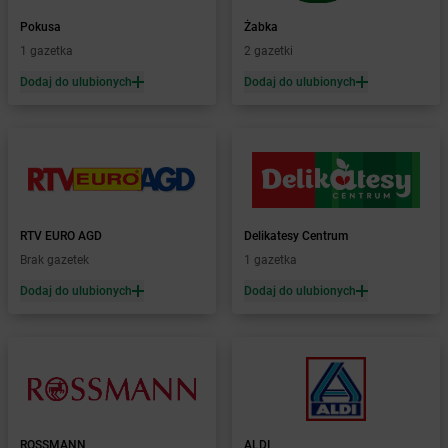
Żabka
Bońki
Pokusa
Żabka
Żabka
Borawe
1 gazetka
2 gazetki
Żabka
Borek Stary
Żabka
Borek Wielkopolski
Dodaj do ulubionych
Dodaj do ulubionych
Żabka
Borkowo
Żabka
Borne Sulinowo
Żabka
Boronów
Żabka
Borowa
Żabka
Borowianka
Żabka
Borówiec
RTV EURO AGD
Delikatesy Centrum
Żabka
Borówno
Brak gazetek
1 gazetka
Żabka
Borowo
Dodaj do ulubionych
Dodaj do ulubionych
Żabka
Boruja Kościelna
Żabka
Borzęcin Duży
Żabka
Borzygniew
Żabka
Borzytuchom
Żabka
Boża Wola
Żabka
Bralin
Żabka
Branice
ROSSMANN
ALDI