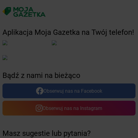
Żabka
Chełmno
Żabka
Chełmsko Śląskie
Żabka
Chełmża
Żabka
Chłapowo
Aplikacja Moja Gazetka na Twój telefon!
Żabka
Chlastawa
Żabka
Chlewice
Żabka
Chludowo
Żabka
Chmielek
Żabka
Chmielnik
Żabka
Chmielno
Bądź z nami na bieżąco
Żabka
Chobienice
Żabka
Choceń
Obserwuj nas na Facebook
Żabka
Chocianów
Żabka
Chociszewo
Obserwuj nas na Instagram
Żabka
Chociwel
Żabka
Choczewo
Żabka
Chocznia
Żabka
Chodzież
Masz sugestie lub pytania?
Żabka
Chojęcin