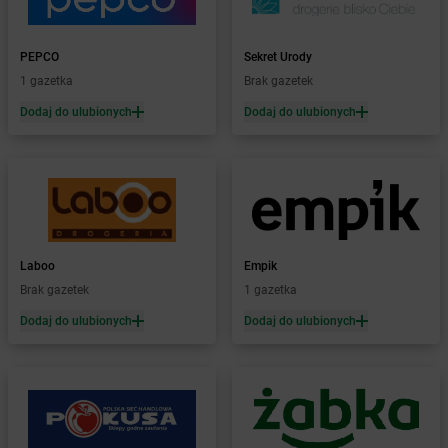
Żabka
Bogatki
Żabka
Bogatynia
PEPCO
Sekret Urody
Żabka
Bogdaniec
1 gazetka
Brak gazetek
Żabka
Bogdanowo
Dodaj do ulubionych
Dodaj do ulubionych
Żabka
Boguchwała
Żabka
Boguchwałowice
Żabka
Boguszów-Gorce
Żabka
Boguszyce
Żabka
Bohater
Żabka
Bojano
Żabka
Bojszowy
Laboo
Empik
Żabka
Bolechowo
Brak gazetek
1 gazetka
Żabka
Bolęcin
Dodaj do ulubionych
Dodaj do ulubionych
Żabka
Bolesław
Żabka
Bolesławiec
Żabka
Bolewice
Żabka
Bolków
Żabka
Bolszewo