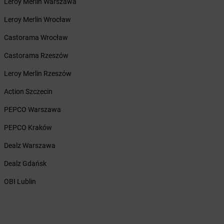
Leroy Merlin Warszawa
Żabka
Brzeszcze
Leroy Merlin Wrocław
Żabka
Brzezia Łąka
Żabka
Brzeziny
Castorama Wrocław
Żabka
Brzezna
Castorama Rzeszów
Żabka
Brzeźnica
Żabka
Brzeźnio
Leroy Merlin Rzeszów
Żabka
Brzezowa
Action Szczecin
Żabka
Brzezówka
Żabka
Brzoskwinia
PEPCO Warszawa
Żabka
Brzostek
PEPCO Kraków
Żabka
Brzoza
Żabka
Brzozów
Dealz Warszawa
Żabka
Brzozówka
Dealz Gdańsk
Żabka
Bucz
Żabka
Buczkowice
OBI Lublin
Żabka
Budziechów
Żabka
Budziszewice
Żabka
Budzów