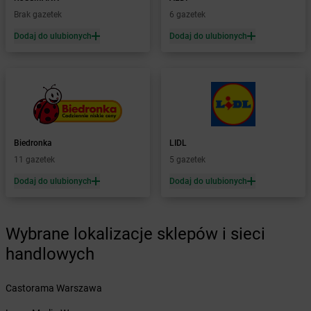
Żabka
Braniewo
Brak gazetek
6 gazetek
Żabka
Brańsk
Dodaj do ulubionych
Dodaj do ulubionych
Żabka
Brenna
Żabka
Brodnica
Żabka
Brodnica Górna
Żabka
Brodowo
Żabka
Brody
Żabka
Brojce
Żabka
Bronina
Biedronka
LIDL
Żabka
Brudzeń Duży
11 gazetek
5 gazetek
Żabka
Bruskowo Wielkie
Dodaj do ulubionych
Dodaj do ulubionych
Żabka
Brusy
Żabka
Brwinów
Żabka
Brynica
Wybrane lokalizacje sklepów i sieci
Żabka
Brzączowice
handlowych
Żabka
Brzeg
Żabka
Brzeg Dolny
Castorama Warszawa
Żabka
Brześć Kujawski
Żabka
Brzesko