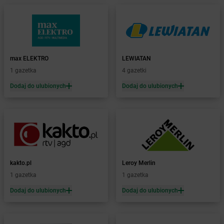
Żabka
Białowieża
Żabka
Biały Dunajec
Żabka
Białystok
Żabka
Bibice
Żabka
Biczyce Dolne
max ELEKTRO
LEWIATAN
Żabka
Biecz
1 gazetka
4 gazetki
Żabka
Biedrusko
Dodaj do ulubionych
Dodaj do ulubionych
Żabka
Bielany Wrocławskie
Żabka
Bielawa
Żabka
Bielsk
Żabka
Bielsk Podlaski
Żabka
Bielsko
Żabka
Bielsko-Biała
Żabka
Bieniewice
kakto.pl
Leroy Merlin
Żabka
Bieruń
1 gazetka
1 gazetka
Żabka
Biery
Dodaj do ulubionych
Dodaj do ulubionych
Żabka
Bieżuń
Żabka
Bilcza
Żabka
Biłgoraj