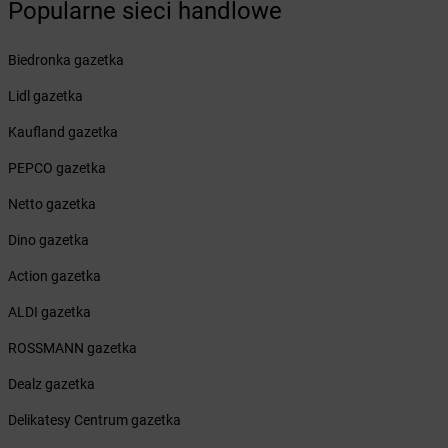
Popularne sieci handlowe
Żabka
Budzyń
Żabka
Bujaków
Żabka
Buk
Biedronka gazetka
Żabka
Bukowiec
Lidl gazetka
Żabka
Bukowina Tatrzańska
Żabka
Bukowno
Kaufland gazetka
Żabka
Bulowice
PEPCO gazetka
Żabka
Busko-Zdrój
Żabka
Bychawa
Netto gazetka
Żabka
Bycina
Dino gazetka
Żabka
Byczyna
Żabka
Bydgoszcz
Action gazetka
Żabka
Bydlin
ALDI gazetka
Żabka
Bydlino
Żabka
Bystra
ROSSMANN gazetka
Żabka
Bystra Podhalańska
Dealz gazetka
Żabka
Bystry
Żabka
Bystrzyca
Delikatesy Centrum gazetka
Żabka
Bystrzyca Kłodzka