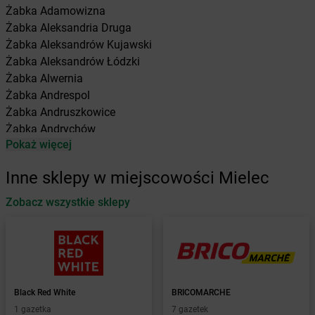
Żabka
Adamowizna
Żabka
Aleksandria Druga
Żabka
Aleksandrów Kujawski
Żabka
Aleksandrów Łódzki
Żabka
Alwernia
Żabka
Andrespol
Żabka
Andruszkowice
Żabka
Andrychów
Pokaż więcej
Żabka
Antonie
Żabka
Augustów
Inne sklepy w miejscowości Mielec
Żabka
Automat
Zobacz wszystkie sklepy
Żabka
Babica
Żabka
Babice Nowe
Żabka
Babimost
Żabka
Baborów
Żabka
Baboszewo
Żabka
Bachowice
Black Red White
BRICOMARCHE
Żabka
Bądkowo
1 gazetka
7 gazetek