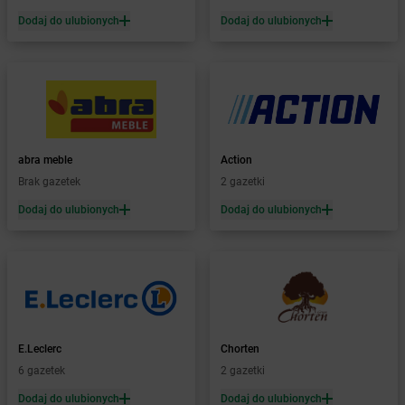
Żabka
Bąków
Dodaj do ulubionych
Dodaj do ulubionych
Żabka
Bałtów
Żabka
Banino
Żabka
Baniocha
Żabka
Baranowo
Żabka
Barcin
Żabka
Barczewo
abra meble
Action
Żabka
Bardo
Brak gazetek
2 gazetki
Żabka
Barlinek
Żabka
Barniewice
Dodaj do ulubionych
Dodaj do ulubionych
Żabka
Bartąg
Żabka
Bartoszyce
Żabka
Baruchowo
Żabka
Barwałd Średni
Żabka
Barwice
Żabka
Bażanowice
E.Leclerc
Chorten
Żabka
Bęczków
6 gazetek
2 gazetki
Żabka
Będzin
Dodaj do ulubionych
Dodaj do ulubionych
Żabka
Bełchatów