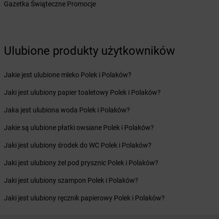
Gazetka Świąteczne Promocje
Żabka
Bytom
Żabka
Bytów
Żabka
Cedynia
Ulubione produkty użytkowników
Żabka
Cegłów
Żabka
Cekcyn
Żabka
Ceków
Jakie jest ulubione mleko Polek i Polaków?
Żabka
Celestynów
Jaki jest ulubiony papier toaletowy Polek i Polaków?
Żabka
Cerekwica
Żabka
Cerkwica
Jaka jest ulubiona woda Polek i Polaków?
Żabka
Cewice
Jakie są ulubione płatki owsiane Polek i Polaków?
Żabka
Chabówka
Żabka
Chałupki
Jaki jest ulubiony środek do WC Polek i Polaków?
Żabka
Charzykowy
Jaki jest ulubiony żel pod prysznic Polek i Polaków?
Żabka
Charzyno
Żabka
Chęciny
Jaki jest ulubiony szampon Polek i Polaków?
Żabka
Chełm
Jaki jest ulubiony ręcznik papierowy Polek i Polaków?
Żabka
Chełm Śląski
Żabka
Chełmek