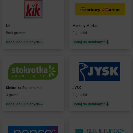
Żabka
Biórków Mały
Żabka
Biskupice
Żabka
Biskupiec
Żabka
Biskupów
kik
Merkury Market
Żabka
Blachownia
Brak gazetek
3 gazetki
Żabka
Błażejewo
Dodaj do ulubionych
Dodaj do ulubionych
Żabka
Błażowa
Żabka
Blizne Łaszczyńskiego
Żabka
Bliżyn
Żabka
Blok Dobryszyce
Żabka
Błonie
Żabka
Bobolice
Stokrotka Supermarket
JYSK
Żabka
Bobolin
3 gazetki
2 gazetki
Żabka
Bobowa
Żabka
Bobrek
Dodaj do ulubionych
Dodaj do ulubionych
Żabka
Bobrowniki
Żabka
Bochnia
Żabka
Bodzechów
Żabka
Bodzentyn