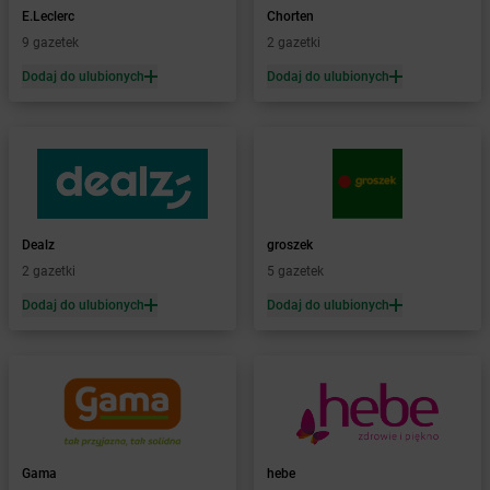
Żabka
Bażanowice
E.Leclerc
Chorten
Żabka
Bęczków
9 gazetek
2 gazetki
Żabka
Będzin
Dodaj do ulubionych
Dodaj do ulubionych
Żabka
Bełchatów
Żabka
Bełsznica
Żabka
Bełżyce
Żabka
Bestwina
Żabka
Bestwinka
Żabka
Bezrzecze
Żabka
BG1
Dealz
groszek
Żabka
Biała
2 gazetki
5 gazetek
Żabka
Biała Druga
Dodaj do ulubionych
Dodaj do ulubionych
Żabka
Biała Piska
Żabka
Biała Podlaska
Żabka
Biała Rawska
Żabka
Białe Błota
Żabka
Białka
Żabka
Białka Tatrzańska
Gama
hebe
Żabka
Białobrzegi