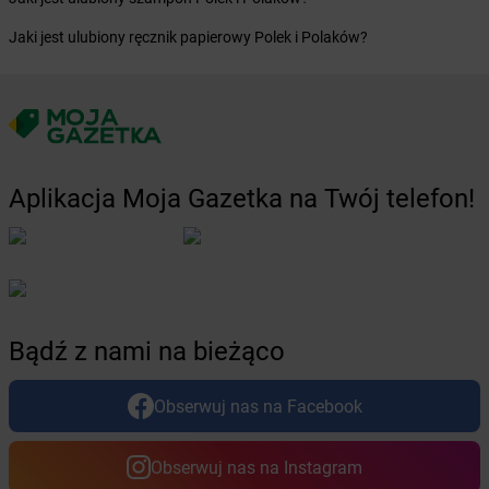
Żabka
Chełm
Jaki jest ulubiony ręcznik papierowy Polek i Polaków?
Żabka
Chełm Śląski
Żabka
Chełmek
Żabka
Chełmno
Żabka
Chełmsko Śląskie
Żabka
Chełmża
Żabka
Chłapowo
Aplikacja Moja Gazetka na Twój telefon!
Żabka
Chlastawa
Żabka
Chlewice
Żabka
Chludowo
Żabka
Chmielek
Żabka
Chmielnik
Żabka
Chmielno
Bądź z nami na bieżąco
Żabka
Chobienice
Żabka
Choceń
Obserwuj nas na Facebook
Żabka
Chocianów
Żabka
Chociszewo
Obserwuj nas na Instagram
Żabka
Chociwel