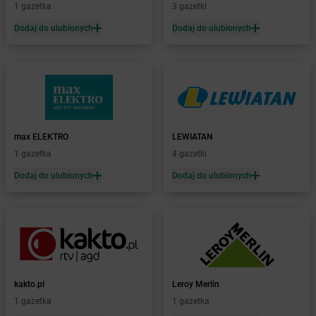
1 gazetka
3 gazetki
Żabka
Bialogard
Żabka
Białogóra
Dodaj do ulubionych
Dodaj do ulubionych
Żabka
Białośliwie
Żabka
Białowieża
Żabka
Biały Dunajec
Żabka
Białystok
Żabka
Bibice
Żabka
Biczyce Dolne
max ELEKTRO
LEWIATAN
Żabka
Biecz
1 gazetka
4 gazetki
Żabka
Biedrusko
Dodaj do ulubionych
Dodaj do ulubionych
Żabka
Bielany Wrocławskie
Żabka
Bielawa
Żabka
Bielsk
Żabka
Bielsk Podlaski
Żabka
Bielsko
Żabka
Bielsko-Biała
Żabka
Bieniewice
kakto.pl
Leroy Merlin
Żabka
Bieruń
1 gazetka
1 gazetka
Żabka
Biery