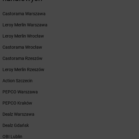
Żabka
Brzeg
Żabka
Brzeg Dolny
Castorama Warszawa
Żabka
Brześć Kujawski
Żabka
Brzesko
Leroy Merlin Warszawa
Żabka
Brzeszcze
Leroy Merlin Wrocław
Żabka
Brzezia Łąka
Żabka
Brzeziny
Castorama Wrocław
Żabka
Brzezna
Castorama Rzeszów
Żabka
Brzeźnica
Żabka
Brzeźnio
Leroy Merlin Rzeszów
Żabka
Brzezowa
Action Szczecin
Żabka
Brzezówka
Żabka
Brzoskwinia
PEPCO Warszawa
Żabka
Brzostek
PEPCO Kraków
Żabka
Brzoza
Żabka
Brzozów
Dealz Warszawa
Żabka
Brzozówka
Dealz Gdańsk
Żabka
Bucz
Żabka
Buczkowice
OBI Lublin