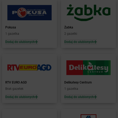
Żabka
Bolewice
Żabka
Bolków
Żabka
Bolszewo
Żabka
Bońki
Pokusa
Żabka
Żabka
Borawe
1 gazetka
2 gazetki
Żabka
Borek Stary
Żabka
Borek Wielkopolski
Dodaj do ulubionych
Dodaj do ulubionych
Żabka
Borkowo
Żabka
Borne Sulinowo
Żabka
Boronów
Żabka
Borowa
Żabka
Borowianka
Żabka
Borówiec
RTV EURO AGD
Delikatesy Centrum
Żabka
Borówno
Brak gazetek
1 gazetka
Żabka
Borowo
Dodaj do ulubionych
Dodaj do ulubionych
Żabka
Boruja Kościelna
Żabka
Borzęcin Duży
Żabka
Borzygniew
Żabka
Borzytuchom