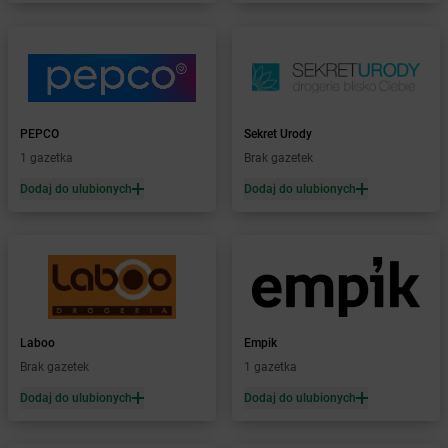
Żabka
Bobrowniki
Żabka
Bochnia
Żabka
Bodzechów
Żabka
Bodzentyn
Żabka
Bogatki
Żabka
Bogatynia
PEPCO
Sekret Urody
Żabka
Bogdaniec
1 gazetka
Brak gazetek
Żabka
Bogdanowo
Dodaj do ulubionych
Dodaj do ulubionych
Żabka
Boguchwała
Żabka
Boguchwałowice
Żabka
Boguszów-Gorce
Żabka
Boguszyce
Żabka
Bohater
Żabka
Bojano
Żabka
Bojszowy
Laboo
Empik
Żabka
Bolechowo
Brak gazetek
1 gazetka
Żabka
Bolęcin
Dodaj do ulubionych
Dodaj do ulubionych
Żabka
Bolesław
Żabka
Bolesławiec