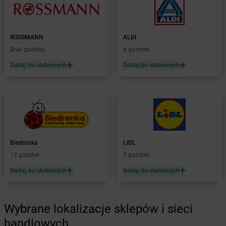
Żabka
Boża Wola
Żabka
Bralin
Żabka
Branice
ROSSMANN
ALDI
Żabka
Braniewo
Brak gazetek
6 gazetek
Żabka
Brańsk
Dodaj do ulubionych
Dodaj do ulubionych
Żabka
Brenna
Żabka
Brodnica
Żabka
Brodnica Górna
Żabka
Brodowo
Żabka
Brody
Żabka
Brojce
Żabka
Bronina
Biedronka
LIDL
Żabka
Brudzeń Duży
12 gazetek
5 gazetek
Żabka
Bruskowo Wielkie
Dodaj do ulubionych
Dodaj do ulubionych
Żabka
Brusy
Żabka
Brwinów
Żabka
Brynica
Wybrane lokalizacje sklepów i sieci
Żabka
Brzączowice
handlowych