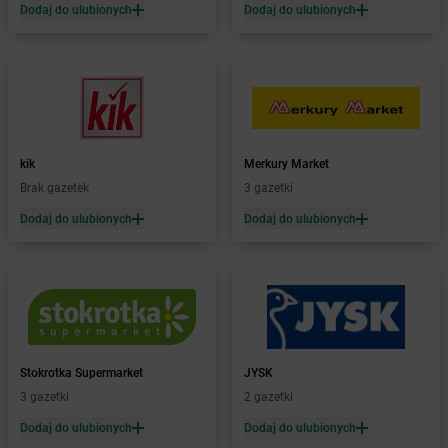
Dodaj do ulubionych
Dodaj do ulubionych
Żabka
Bieżuń
Żabka
Bilcza
Żabka
Biłgoraj
Żabka
Biórków Mały
Żabka
Biskupice
Żabka
Biskupiec
Żabka
Biskupów
kik
Merkury Market
Żabka
Blachownia
Brak gazetek
3 gazetki
Żabka
Błażejewo
Dodaj do ulubionych
Dodaj do ulubionych
Żabka
Błażowa
Żabka
Blizne Łaszczyńskiego
Żabka
Bliżyn
Żabka
Blok Dobryszyce
Żabka
Błonie
Żabka
Bobolice
Stokrotka Supermarket
JYSK
Żabka
Bobolin
3 gazetki
2 gazetki
Żabka
Bobowa
Żabka
Bobrek
Dodaj do ulubionych
Dodaj do ulubionych