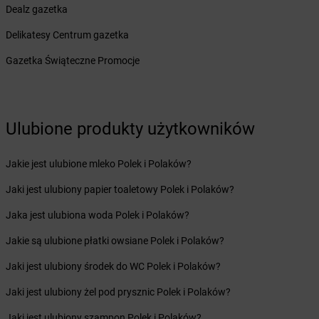
Dealz gazetka
Żabka
Bystry
Żabka
Bystrzyca
Delikatesy Centrum gazetka
Żabka
Bystrzyca Kłodzka
Gazetka Świąteczne Promocje
Żabka
Bytom
Żabka
Bytów
Żabka
Cedynia
Ulubione produkty użytkowników
Żabka
Cegłów
Żabka
Cekcyn
Żabka
Ceków
Jakie jest ulubione mleko Polek i Polaków?
Żabka
Celestynów
Jaki jest ulubiony papier toaletowy Polek i Polaków?
Żabka
Cerekwica
Żabka
Cerkwica
Jaka jest ulubiona woda Polek i Polaków?
Żabka
Cewice
Jakie są ulubione płatki owsiane Polek i Polaków?
Żabka
Chabówka
Żabka
Chałupki
Jaki jest ulubiony środek do WC Polek i Polaków?
Żabka
Charzykowy
Jaki jest ulubiony żel pod prysznic Polek i Polaków?
Żabka
Charzyno
Żabka
Chęciny
Jaki jest ulubiony szampon Polek i Polaków?