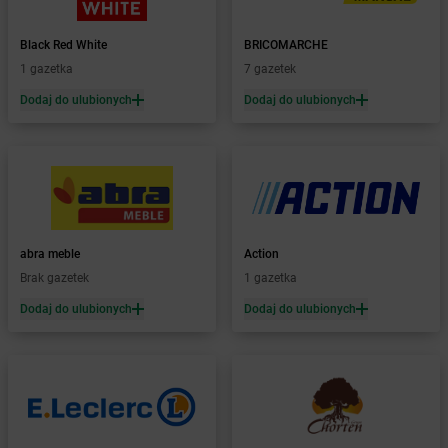
Żabka
Baboszewo
Żabka
Bachowice
Black Red White
BRICOMARCHE
Żabka
Bądkowo
1 gazetka
7 gazetek
Żabka
Bąków
Dodaj do ulubionych
Dodaj do ulubionych
Żabka
Bałtów
Żabka
Banino
Żabka
Baniocha
Żabka
Baranowo
Żabka
Barcin
Żabka
Barczewo
abra meble
Action
Żabka
Bardo
Brak gazetek
1 gazetka
Żabka
Barlinek
Żabka
Barniewice
Dodaj do ulubionych
Dodaj do ulubionych
Żabka
Bartąg
Żabka
Bartoszyce
Żabka
Baruchowo
Żabka
Barwałd Średni
Żabka
Barwice