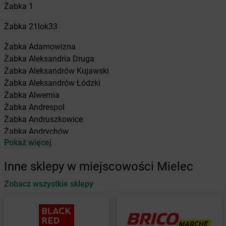
Żabka
1
Żabka
21lok33
Żabka
Adamowizna
Żabka
Aleksandria Druga
Żabka
Aleksandrów Kujawski
Żabka
Aleksandrów Łódzki
Żabka
Alwernia
Żabka
Andrespol
Żabka
Andruszkowice
Żabka
Andrychów
Pokaż więcej
Żabka
Antonie
Żabka
Augustów
Inne sklepy w miejscowości Mielec
Żabka
Automat
Zobacz wszystkie sklepy
Żabka
Babica
Żabka
Babice Nowe
Żabka
Babimost
Żabka
Baborów