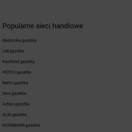
Żabka
Budziechów
Żabka
Budziszewice
Żabka
Budzów
Popularne sieci handlowe
Żabka
Budzyń
Żabka
Bujaków
Żabka
Buk
Biedronka gazetka
Żabka
Bukowiec
Lidl gazetka
Żabka
Bukowina Tatrzańska
Żabka
Bukowno
Kaufland gazetka
Żabka
Bulowice
PEPCO gazetka
Żabka
Busko-Zdrój
Żabka
Bychawa
Netto gazetka
Żabka
Bycina
Dino gazetka
Żabka
Byczyna
Żabka
Bydgoszcz
Action gazetka
Żabka
Bydlin
ALDI gazetka
Żabka
Bydlino
Żabka
Bystra
ROSSMANN gazetka
Żabka
Bystra Podhalańska