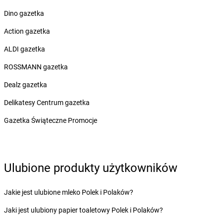
Żabka
Bobrowniki
Dino gazetka
Żabka
Bochnia
Żabka
Bodzechów
Action gazetka
Żabka
Bodzentyn
ALDI gazetka
Żabka
Bogatki
Żabka
Bogatynia
ROSSMANN gazetka
Żabka
Bogdaniec
Dealz gazetka
Żabka
Bogdanowo
Żabka
Boguchwała
Delikatesy Centrum gazetka
Żabka
Boguchwałowice
Gazetka Świąteczne Promocje
Żabka
Boguszów-Gorce
Żabka
Boguszyce
Żabka
Bohater
Żabka
Bojano
Ulubione produkty użytkowników
Żabka
Bojszowy
Żabka
Bolechowo
Jakie jest ulubione mleko Polek i Polaków?
Żabka
Bolęcin
Żabka
Bolesław
Jaki jest ulubiony papier toaletowy Polek i Polaków?
Żabka
Bolesławiec