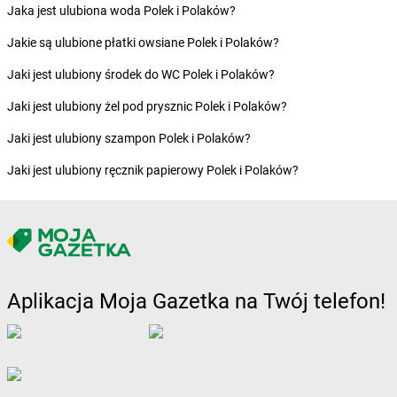
Jaka jest ulubiona woda Polek i Polaków?
Żabka
Bolewice
Żabka
Bolków
Jakie są ulubione płatki owsiane Polek i Polaków?
Żabka
Bolszewo
Jaki jest ulubiony środek do WC Polek i Polaków?
Żabka
Bońki
Żabka
Borawe
Jaki jest ulubiony żel pod prysznic Polek i Polaków?
Żabka
Borek Stary
Jaki jest ulubiony szampon Polek i Polaków?
Żabka
Borek Wielkopolski
Żabka
Borkowo
Jaki jest ulubiony ręcznik papierowy Polek i Polaków?
Żabka
Borne Sulinowo
Żabka
Boronów
Żabka
Borowa
Żabka
Borowianka
Żabka
Borówiec
Żabka
Borówno
Aplikacja Moja Gazetka na Twój telefon!
Żabka
Borowo
Żabka
Boruja Kościelna
Żabka
Borzęcin Duży
Żabka
Borzygniew