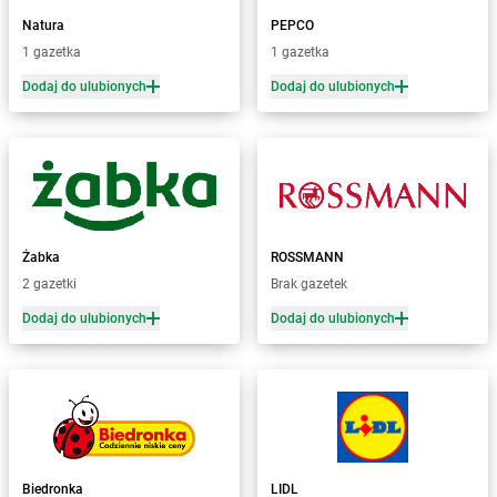
Żabka
Bażanowice
Natura
PEPCO
Żabka
Bęczków
1 gazetka
1 gazetka
Żabka
Będzin
Dodaj do ulubionych
Dodaj do ulubionych
Żabka
Bełchatów
Żabka
Bełsznica
Żabka
Bełżyce
Żabka
Bestwina
Żabka
Bestwinka
Żabka
Bezrzecze
Żabka
BG1
Żabka
ROSSMANN
Żabka
Biała
2 gazetki
Brak gazetek
Żabka
Biała Druga
Dodaj do ulubionych
Dodaj do ulubionych
Żabka
Biała Piska
Żabka
Biała Podlaska
Żabka
Biała Rawska
Żabka
Białe Błota
Żabka
Białka
Żabka
Białka Tatrzańska
Biedronka
LIDL
Żabka
Białobrzegi