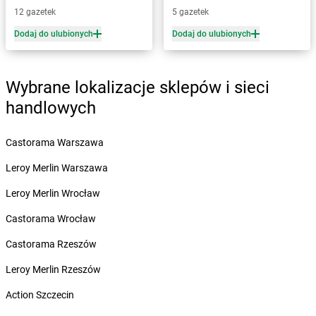
12 gazetek
5 gazetek
Żabka
Białogard
Żabka
Białogóra
Dodaj do ulubionych
Dodaj do ulubionych
Żabka
Białośliwie
Żabka
Białowieża
Żabka
Biały Dunajec
Wybrane lokalizacje sklepów i sieci
Żabka
Białystok
handlowych
Żabka
Bibice
Żabka
Biczyce Dolne
Castorama Warszawa
Żabka
Biecz
Żabka
Biedrusko
Leroy Merlin Warszawa
Żabka
Bielany Wrocławskie
Leroy Merlin Wrocław
Żabka
Bielawa
Żabka
Bielsk
Castorama Wrocław
Żabka
Bielsk Podlaski
Castorama Rzeszów
Żabka
Bielsko
Żabka
Bielsko-Biała
Leroy Merlin Rzeszów
Żabka
Bieniewice
Action Szczecin
Żabka
Bieruń