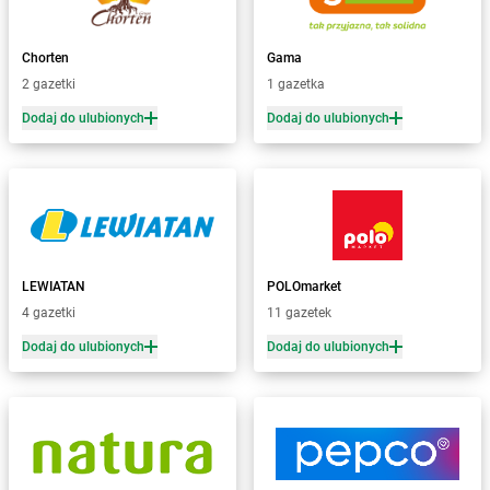
Żabka
Baborów
Żabka
Baboszewo
Żabka
Bachowice
Chorten
Gama
Żabka
Bądkowo
2 gazetki
1 gazetka
Żabka
Bąków
Dodaj do ulubionych
Dodaj do ulubionych
Żabka
Bałtów
Żabka
Banino
Żabka
Baniocha
Żabka
Baranowo
Żabka
Barcin
Żabka
Barczewo
LEWIATAN
POLOmarket
Żabka
Bardo
4 gazetki
11 gazetek
Żabka
Barlinek
Żabka
Barniewice
Dodaj do ulubionych
Dodaj do ulubionych
Żabka
Bartąg
Żabka
Bartoszyce
Żabka
Baruchowo
Żabka
Barwałd Średni
Żabka
Barwice