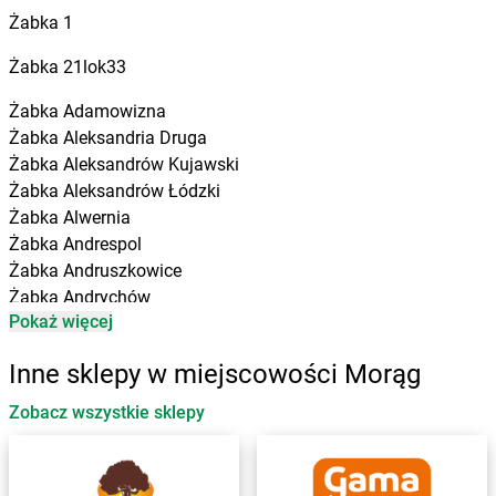
Żabka
1
Żabka
21lok33
Żabka
Adamowizna
Żabka
Aleksandria Druga
Żabka
Aleksandrów Kujawski
Żabka
Aleksandrów Łódzki
Żabka
Alwernia
Żabka
Andrespol
Żabka
Andruszkowice
Żabka
Andrychów
Pokaż więcej
Żabka
Antonie
Żabka
Augustów
Inne sklepy w miejscowości Morąg
Żabka
Automat
Zobacz wszystkie sklepy
Żabka
Babica
Żabka
Babice Nowe
Żabka
Babimost