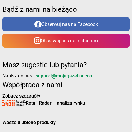
Żabka
Borzytuchom
Bądź z nami na bieżąco
Żabka
Boża Wola
Żabka
Bralin
Żabka
Branice
Obserwuj nas na Facebook
Żabka
Braniewo
Żabka
Brańsk
Obserwuj nas na Instagram
Żabka
Brenna
Żabka
Brodnica
Żabka
Brodnica Górna
Masz sugestie lub pytania?
Żabka
Brodowo
Żabka
Brody
Napisz do nas:
support@mojagazetka.com
Żabka
Brojce
Współpraca z nami
Żabka
Bronina
Żabka
Brudzeń Duży
Zobacz szczegóły
Żabka
Bruskowo Wielkie
Retail Radar – analiza rynku
Żabka
Brusy
Żabka
Brwinów
Żabka
Brynica
Wasze ulubione produkty
Żabka
Brzączowice