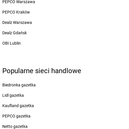
Żabka
Biery
PEPCO Warszawa
Żabka
Bieżuń
PEPCO Kraków
Żabka
Bilcza
Żabka
Biłgoraj
Dealz Warszawa
Żabka
Biórków Mały
Dealz Gdańsk
Żabka
Biskupice
Żabka
Biskupiec
OBI Lublin
Żabka
Biskupów
Żabka
Blachownia
Żabka
Błażejewo
Popularne sieci handlowe
Żabka
Błażowa
Żabka
Blizne Łaszczyńskiego
Żabka
Bliżyn
Biedronka gazetka
Żabka
Blok Dobryszyce
Lidl gazetka
Żabka
Błonie
Żabka
Bobolice
Kaufland gazetka
Żabka
Bobolin
PEPCO gazetka
Żabka
Bobowa
Żabka
Bobrek
Netto gazetka