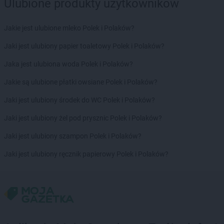
Delikatesy Centrum
Chorkówka
Ulubione produkty użytkowników
Delikatesy Centrum
Chorzele
Delikatesy Centrum
Chorzelów
Jakie jest ulubione mleko Polek i Polaków?
Delikatesy Centrum
Chorzów
Jaki jest ulubiony papier toaletowy Polek i Polaków?
Delikatesy Centrum
Choszczno
Delikatesy Centrum
Cianowice Duże
Jaka jest ulubiona woda Polek i Polaków?
Delikatesy Centrum
Cienin Kościelny
Jakie są ulubione płatki owsiane Polek i Polaków?
Delikatesy Centrum
Cieszanów
Delikatesy Centrum
Ciężkowice
Jaki jest ulubiony środek do WC Polek i Polaków?
Delikatesy Centrum
Cmolas
Jaki jest ulubiony żel pod prysznic Polek i Polaków?
Delikatesy Centrum
Czarna
Delikatesy Centrum
Czarna Górna
Jaki jest ulubiony szampon Polek i Polaków?
Delikatesy Centrum
Czarnków
Jaki jest ulubiony ręcznik papierowy Polek i Polaków?
Delikatesy Centrum
Czchów
Delikatesy Centrum
Czeladź
Delikatesy Centrum
Czernichów
Delikatesy Centrum
Częstochowa
Delikatesy Centrum
Czubrowice
Delikatesy Centrum
Czudec