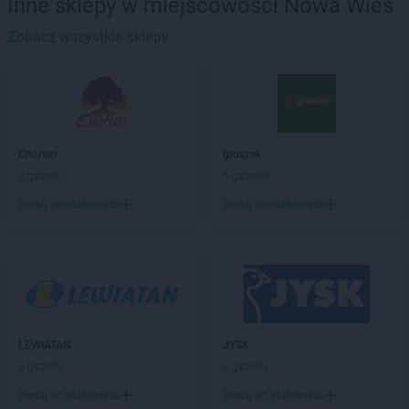
Inne sklepy w miejscowości Nowa Wieś
Delikatesy Centrum
Barwałd Górny
Delikatesy Centrum
Zobacz wszystkie sklepy
Będzin
Delikatesy Centrum
Bejsce
Delikatesy Centrum
Bełchatów
Delikatesy Centrum
Bełżec
Delikatesy Centrum
Besko
Delikatesy Centrum
Bestwina
Chorten
groszek
Delikatesy Centrum
Biadoliny Szlacheckie
2 gazetki
5 gazetek
Delikatesy Centrum
Biała
Dodaj do ulubionych
Dodaj do ulubionych
Delikatesy Centrum
Biała Parcela
Delikatesy Centrum
Biała Podlaska
Delikatesy Centrum
Białobrzegi
Delikatesy Centrum
Białowieża
Delikatesy Centrum
Biały Dunajec
Delikatesy Centrum
Białystok
Delikatesy Centrum
Biecz
LEWIATAN
JYSK
Delikatesy Centrum
Bielawa
4 gazetki
2 gazetki
Delikatesy Centrum
Bielawy
Dodaj do ulubionych
Dodaj do ulubionych