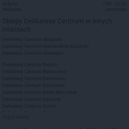
Sobota:
7:00 - 22:00
Niedziela:
zamknięte
Sklepy Delikatesy Centrum w innych
miastach
Delikatesy Centrum
Albigowa
Delikatesy Centrum
Aleksandrów Kujawski
Delikatesy Centrum
Andrespol
Delikatesy Centrum
Babica
Delikatesy Centrum
Baboszewo
Delikatesy Centrum
Bachowice
Delikatesy Centrum
Baćkowice
Delikatesy Centrum
Banie Mazurskie
Delikatesy Centrum
Barciany
Delikatesy Centrum
Barcin
Delikatesy Centrum
Barlinek
Pokaż więcej
Delikatesy Centrum
Bartoszyce
Delikatesy Centrum
Baruchowo