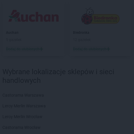
Delikatesy Centrum
Bogdaniec
Delikatesy Centrum
Bogoniowice
Delikatesy Centrum
Bogoria
Delikatesy Centrum
Boguchwała
Delikatesy Centrum
Boguszów-Gorce
Auchan
Biedronka
Delikatesy Centrum
Bojszowy
5 gazetek
12 gazetek
Delikatesy Centrum
Bolesławiec
Dodaj do ulubionych
Dodaj do ulubionych
Delikatesy Centrum
Bolimów
Delikatesy Centrum
Bolszewo
Delikatesy Centrum
Borek Stary
Wybrane lokalizacje sklepów i sieci
Delikatesy Centrum
Borkowice
handlowych
Delikatesy Centrum
Borowa
Delikatesy Centrum
Borzęcin
Castorama Warszawa
Delikatesy Centrum
Borzęta
Delikatesy Centrum
Brenna
Leroy Merlin Warszawa
Delikatesy Centrum
Brody
Leroy Merlin Wrocław
Delikatesy Centrum
Brudzeń Duży
Delikatesy Centrum
Brusy
Castorama Wrocław
Delikatesy Centrum
Brzączowice