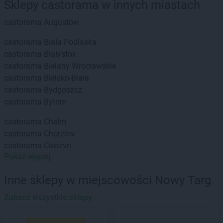
Sklepy castorama w innych miastach
castorama
Augustów
castorama
Biała Podlaska
castorama
Białystok
castorama
Bielany Wrocławskie
castorama
Bielsko-Biała
castorama
Bydgoszcz
castorama
Bytom
castorama
Chełm
castorama
Chorzów
castorama
Cieszyn
Pokaż więcej
castorama
Elbląg
castorama
Ełk
Inne sklepy w miejscowości Nowy Targ
castorama
Zobacz wszystkie sklepy
Gdańsk
castorama
Gliwice
castorama
Głogów