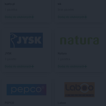
castorama
Ostrowiec Świętokrzyski
kakto.pl
kik
castorama
Oświęcim
1 gazetka
Brak gazetek
castorama
Otwock
Dodaj do ulubionych
Dodaj do ulubionych
castorama
Pabianice
castorama
Piła
castorama
Piotrków Trybunalski
castorama
Płock
castorama
Poznań
castorama
Przemyśl
JYSK
Natura
castorama
Puławy
2 gazetki
1 gazetka
castorama
Racibórz
Dodaj do ulubionych
Dodaj do ulubionych
castorama
Radom
castorama
Ruda Śląska
castorama
Rumia
castorama
Rybnik
castorama
Rzeszów
castorama
Siedlce
PEPCO
Laboo