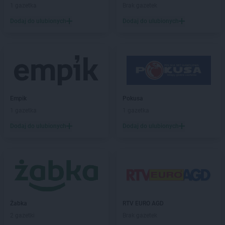
castorama
Skarżysko-Kamienna
1 gazetka
Brak gazetek
castorama
Skierniewice
Dodaj do ulubionych
Dodaj do ulubionych
castorama
Słupsk
castorama
Sosnowiec
castorama
Stalowa Wola
castorama
Stare Miasto
castorama
Starogard Gdański
castorama
Stojadła
Empik
Pokusa
castorama
Swarzędz
1 gazetka
1 gazetka
castorama
Szczecin
Dodaj do ulubionych
Dodaj do ulubionych
castorama
Świnoujście
castorama
Tarnów
castorama
Tarnowskie Góry
castorama
Toruń
castorama
Tychy
Żabka
RTV EURO AGD
castorama
Wałbrzych
2 gazetki
Brak gazetek
castorama
Warszawa