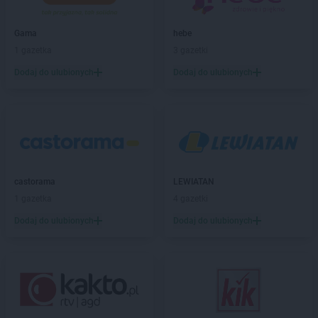
castorama
Łódź
castorama
Łomianki
Gama
hebe
castorama
Łomża
1 gazetka
3 gazetki
castorama
Legnica
Dodaj do ulubionych
Dodaj do ulubionych
castorama
Leszno
castorama
Lipnik
castorama
Lubin
castorama
Lublin
castorama
Mława
castorama
Mysiadło
castorama
LEWIATAN
1 gazetka
4 gazetki
castorama
Nowy Sącz
Dodaj do ulubionych
Dodaj do ulubionych
castorama
Nowy Targ
castorama
Nysa
castorama
Olkusz
castorama
Olsztyn
castorama
Opole