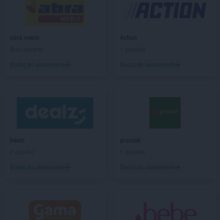
castorama
Gniezno
castorama
Górka
castorama
Gorzów Wielkopolski
abra meble
Action
castorama
Grójec
Brak gazetek
1 gazetka
castorama
Grudziądz
Dodaj do ulubionych
Dodaj do ulubionych
castorama
Jelenia Góra
castorama
Kalisz
castorama
Katowice
castorama
Kędzierzyn-Koźle
castorama
Kielce
Dealz
groszek
castorama
Kłodzko
2 gazetki
5 gazetek
castorama
Kościelec
castorama
Koszalin
Dodaj do ulubionych
Dodaj do ulubionych
castorama
Kowale
castorama
Kraków
castorama
Łagów