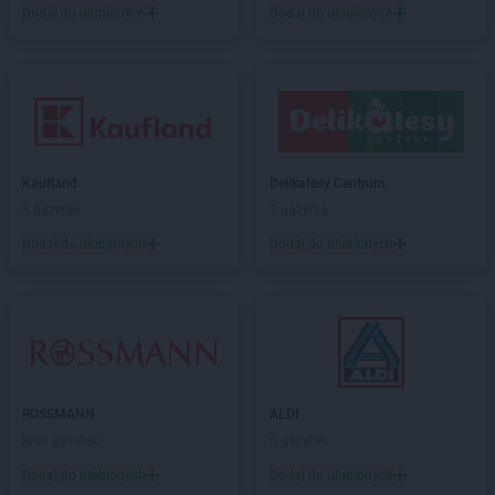
Dodaj do ulubionych
Dodaj do ulubionych
castorama
Władysławowo
castorama
Włocławek
castorama
Wrocław
castorama
Zamość
castorama
Zawiercie
castorama
Zielona Góra
Kaufland
Delikatesy Centrum
5 gazetek
1 gazetka
castorama
Żary
castorama
Żory
Dodaj do ulubionych
Dodaj do ulubionych
ROSSMANN
ALDI
Brak gazetek
6 gazetek
Dodaj do ulubionych
Dodaj do ulubionych