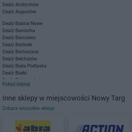
Dealz
Andrychów
Dealz
Augustów
Dealz
Babice Nowe
Dealz
Baniocha
Dealz
Barczewo
Dealz
Barlinek
Dealz
Bartoszyce
Dealz
Bełchatów
Dealz
Biała Podlaska
Dealz
Białki
Dealz
Białogard
Pokaż więcej
Dealz
Białystok
Dealz
Bielany Wrocławskie
Inne sklepy w miejscowości Nowy Targ
Dealz
Bielawa
Dealz
Zobacz wszystkie sklepy
Bielsko-Biała
Dealz
Biłgoraj
Dealz
Bochnia
Dealz
Boguszów-Gorce