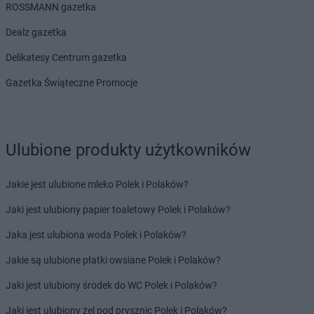
Dealz
Rumia
ROSSMANN gazetka
Dealz
Rybnik
Dealz gazetka
Dealz
Rzeszów
Dealz
Rzgów
Delikatesy Centrum gazetka
Dealz
Gazetka Świąteczne Promocje
Sandomierz
Dealz
Siedlce
Dealz
Siemianowice Śląskie
Dealz
Sierpc
Ulubione produkty użytkowników
Dealz
Skarżysko-Kamienna
Dealz
Skawina
Dealz
Skwierzyna
Jakie jest ulubione mleko Polek i Polaków?
Dealz
Słupsk
Jaki jest ulubiony papier toaletowy Polek i Polaków?
Dealz
Sosnowiec
Dealz
Stalowa Wola
Jaka jest ulubiona woda Polek i Polaków?
Dealz
Stargard
Jakie są ulubione płatki owsiane Polek i Polaków?
Dealz
Starogard Gdański
Dealz
Stojadła
Jaki jest ulubiony środek do WC Polek i Polaków?
Dealz
Strzelce Krajeńskie
Jaki jest ulubiony żel pod prysznic Polek i Polaków?