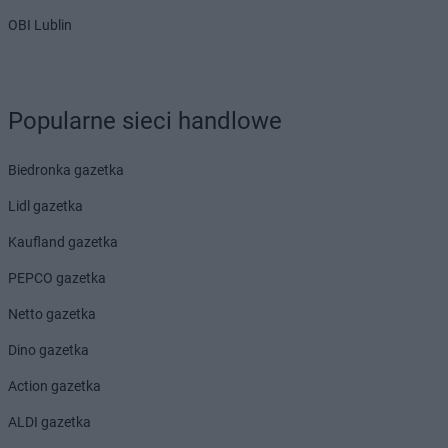
Dealz
Poznań
OBI Lublin
Dealz
Prabuty
Dealz
Pruszków
Dealz
Przasnysz
Dealz
Przeworsk
Popularne sieci handlowe
Dealz
Przysucha
Dealz
Pszczyna
Biedronka gazetka
Dealz
Puławy
Dealz
Pułtusk
Lidl gazetka
Dealz
Pyskowice
Kaufland gazetka
Dealz
Rabka-Zdrój
PEPCO gazetka
Dealz
Radom
Dealz
Radomsko
Netto gazetka
Dealz
Reda
Dino gazetka
Dealz
Rogoźno
Dealz
Ropczyce
Action gazetka
Dealz
Różanki
ALDI gazetka
Dealz
Ruda Śląska