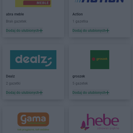
Dealz
Braniewo
Dealz
Brzeg
abra meble
Action
Dealz
Budzistowo
Brak gazetek
1 gazetka
Dealz
Busko-Zdrój
Dodaj do ulubionych
Dodaj do ulubionych
Dealz
Bydgoszcz
Dealz
Bytom
Dealz
Bytów
Dealz
Chełm
Dealz
Chełmno
Dealz
Chorzów
Dealz
groszek
Dealz
Ciechocinek
2 gazetki
5 gazetek
Dealz
Czechowice-Dziedzice
Dodaj do ulubionych
Dodaj do ulubionych
Dealz
Czerwionka-Leszczyny
Dealz
Częstochowa
Dealz
Dębica
Dealz
Dobrzykowice
Dealz
Drawsko Pomorskie