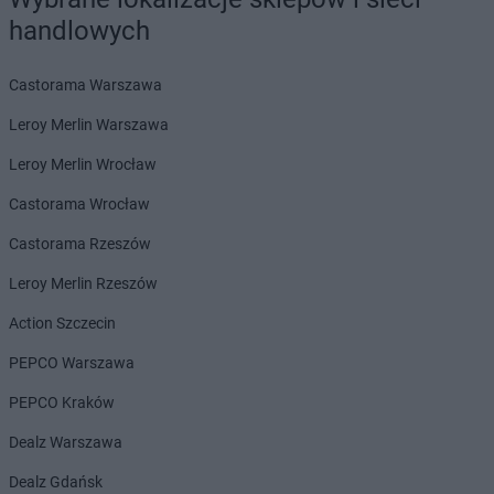
Dealz
Ostrołęka
handlowych
Dealz
Ostrów Mazowiecka
Dealz
Ostrów Wielkopolski
Castorama Warszawa
Dealz
Ostrzeszów
Dealz
Oświęcim
Leroy Merlin Warszawa
Dealz
Otwock
Leroy Merlin Wrocław
Dealz
Ozorków
Castorama Wrocław
Dealz
Pabianice
Dealz
Piaseczno
Castorama Rzeszów
Dealz
Piastów
Leroy Merlin Rzeszów
Dealz
Piekary Śląskie
Dealz
Piła
Action Szczecin
Dealz
Pionki
PEPCO Warszawa
Dealz
Piotrków Trybunalski
Dealz
Płock
PEPCO Kraków
Dealz
Płońsk
Dealz Warszawa
Dealz
Połaniec
Dealz
Polkowice
Dealz Gdańsk