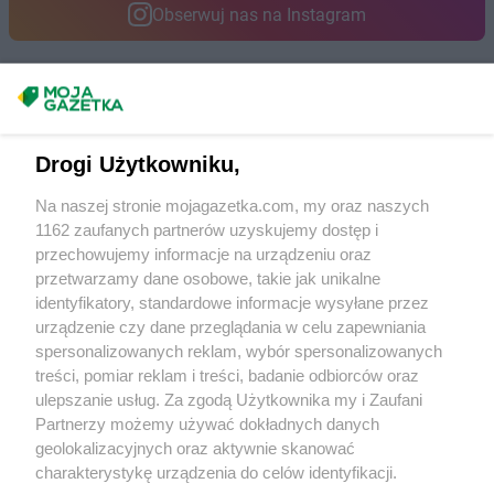
Obserwuj nas na Instagram
Dealz
Tczew
Dealz
Tomaszów Lubelski
Dealz
Toruń
Masz sugestie lub pytania?
Dealz
Trzcianka
Dealz
Trzebinia
Napisz do nas:
support@mojagazetka.com
Dealz
Tuchola
Drogi Użytkowniku,
Współpraca z nami
Dealz
Turek
Na naszej stronie mojagazetka.com, my oraz naszych
Dealz
Tychy
Zobacz szczegóły
1162 zaufanych partnerów uzyskujemy dostęp i
Retail Radar – analiza rynku
przechowujemy informacje na urządzeniu oraz
Dealz
Ustroń
przetwarzamy dane osobowe, takie jak unikalne
Dealz
Wąbrzeźno
identyfikatory, standardowe informacje wysyłane przez
Wasze ulubione produkty
Dealz
Wągrowiec
urządzenie czy dane przeglądania w celu zapewniania
spersonalizowanych reklam, wybór spersonalizowanych
Dealz
Warszawa
Regulamin serwisu i polityka prywatności
treści, pomiar reklam i treści, badanie odbiorców oraz
Dealz
Węgrów
ulepszanie usług. Za zgodą Użytkownika my i Zaufani
Dealz
Wieluń
Mapa strony
Partnerzy możemy używać dokładnych danych
Dealz
Władysławowo
geolokalizacyjnych oraz aktywnie skanować
Dealz
Włocławek
Wszystkie miasta z lokalizacjami sklepów
charakterystykę urządzenia do celów identyfikacji.
Dealz
Wodzisław Śląski