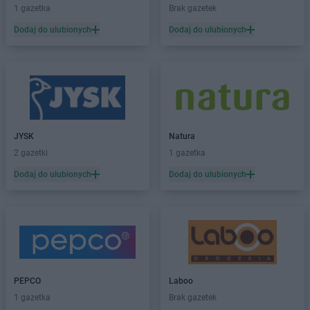
1 gazetka
Brak gazetek
Dealz
Iława
Dodaj do ulubionych
Dodaj do ulubionych
Dealz
Inowrocław
Dealz
Jabłonna
Dealz
Jarocin
Dealz
Jasło
Dealz
Jastrowie
Dealz
Jastrzębie-Zdrój
JYSK
Natura
Dealz
Jaworzno
2 gazetki
1 gazetka
Dealz
Jelenia Góra
Dodaj do ulubionych
Dodaj do ulubionych
Dealz
Kalisz
Dealz
Katowice
Dealz
Kędzierzyn-Koźle
Dealz
Kępno
Dealz
Kielce
Dealz
Kiełczewo
PEPCO
Laboo
Dealz
Kłodzko
1 gazetka
Brak gazetek
Dealz
Knurów