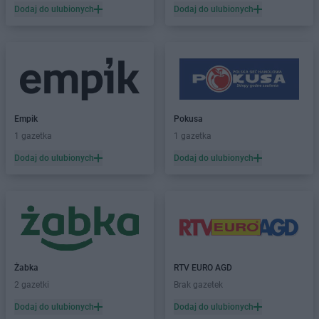
Dodaj do ulubionych
Dodaj do ulubionych
Dealz
Kolbuszowa
Dealz
Kolno
Dealz
Koło
Dealz
Kołobrzeg
Dealz
Konin
Dealz
Koszalin
Dealz
Koziegłowy
Empik
Pokusa
Dealz
Kraków
1 gazetka
1 gazetka
Dealz
Krapkowice
Dodaj do ulubionych
Dodaj do ulubionych
Dealz
Krosno
Dealz
Krotoszyn
Dealz
Kutno
Dealz
Lębork
Dealz
Legionowo
Dealz
Legnica
Żabka
RTV EURO AGD
Dealz
Leszno
2 gazetki
Brak gazetek
Dealz
Libiąż
Dodaj do ulubionych
Dodaj do ulubionych
Dealz
Limanowa