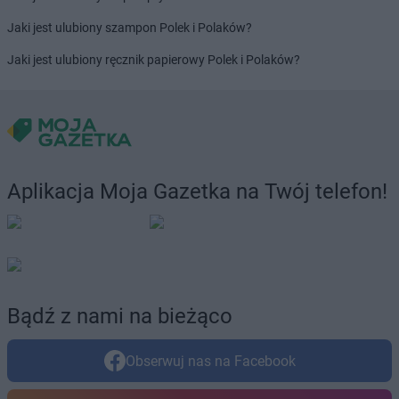
Dealz
Strzyżów
Dealz
Suchy Las
Jaki jest ulubiony szampon Polek i Polaków?
Dealz
Sulechów
Jaki jest ulubiony ręcznik papierowy Polek i Polaków?
Dealz
Suwałki
Dealz
Swarzędz
Dealz
Syców
Dealz
Szamotuły
Dealz
Szczecin
Dealz
Szczecinek
Aplikacja Moja Gazetka na Twój telefon!
Dealz
Środa Wielkopolska
Dealz
Świdnica
Dealz
Świdnik
Dealz
Świebodzin
Dealz
Świecie
Bądź z nami na bieżąco
Dealz
Świerklaniec
Dealz
Świętochłowice
Obserwuj nas na Facebook
Dealz
Świnoujście
Dealz
Tarnów