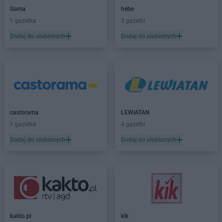
Gama
hebe
Dealz
Elbląg
1 gazetka
3 gazetki
Dealz
Ełk
Dodaj do ulubionych
Dodaj do ulubionych
Dealz
Garwolin
Dealz
Gdańsk
Dealz
Gdynia
Dealz
Gliwice
Dealz
Głogów
Dealz
Gniezno
castorama
LEWIATAN
Dealz
Gorlice
1 gazetka
4 gazetki
Dealz
Gorzów Wielkopolski
Dealz
Gostynin
Dodaj do ulubionych
Dodaj do ulubionych
Dealz
Grodzisk Mazowiecki
Dealz
Grodzisk Wielkopolski
Dealz
Grudziądz
Dealz
Gryfice
Dealz
Gubin
kakto.pl
kik
Dealz
Hrubieszów