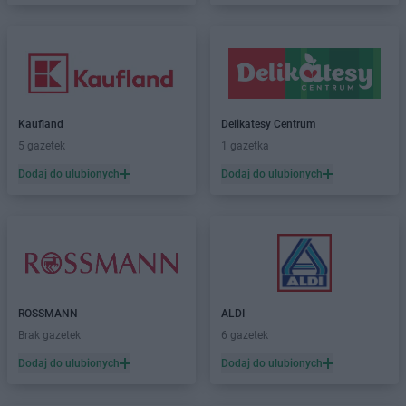
Dealz
Lipienice
Dealz
Lipnik
Dealz
Lubawa
Dealz
Lubin
Dealz
Lublin
Kaufland
Delikatesy Centrum
Dealz
Łęczna
5 gazetek
1 gazetka
Dealz
Łochów
Dodaj do ulubionych
Dodaj do ulubionych
Dealz
Łódź
Dealz
Łomża
Dealz
Łowicz
Dealz
Malbork
Dealz
Marcinkowo
Dealz
Międzyrzec Podlaski
ROSSMANN
ALDI
Dealz
Mielec
Brak gazetek
6 gazetek
Dealz
Mikołów
Dodaj do ulubionych
Dodaj do ulubionych
Dealz
Mińsk Mazowiecki
Dealz
Mława