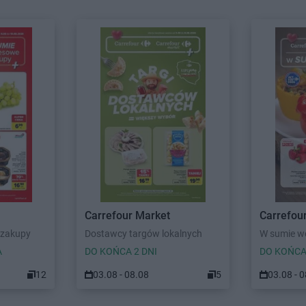
Carrefour Market
Carrefou
 zakupy
Dostawcy targów lokalnych
W sumie we
A
DO KOŃCA 2 DNI
DO KOŃCA
12
03.08 - 08.08
5
03.08 - 