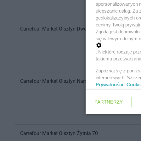
spersonalizowanych re
ulepszanie usług. Za
geolokalizacyjnych or
cenimy Twoją prywatno
Carrefour Market
Olsztyn
Dworcowa 39
Zgoda jest dobrowoln
się w lewym dolnym r
. Niektóre rodzaje p
takiemu przetwarzaniu
Zapoznaj się z poniż
internetowych. Szcze
Carrefour Market
Olsztyn
Narcyzowa 1A
Prywatności
i
Cooki
PARTNERZY
Carrefour Market
Olsztyn
Żytnia 70