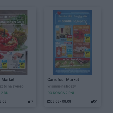
r Market
Carrefour Market
ź to na świeżo
W sumie najlepszy
 2 DNI
DO KOŃCA 2 DNI
08.08
7
03.08 - 08.08
51