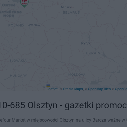
Leaflet
Stadia Maps
OpenMapTiles
OpenSt
|
©
, ©
©
10-685 Olsztyn - gazetki promoc
efour Market w miejscowości Olsztyn na ulicy Barcza ważne w ty