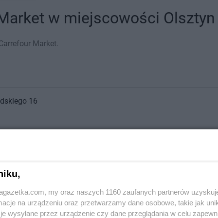
Market w miejscowości Olsztyn -
Carrefour Market.
udskiego 16
niku,
3
jagazetka.com, my oraz naszych 1160 zaufanych partnerów uzyskuj
cje na urządzeniu oraz przetwarzamy dane osobowe, takie jak unika
je wysyłane przez urządzenie czy dane przeglądania w celu zapewn