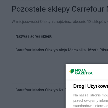
Pozostałe sklepy Carrefour 
W miejscowości Olsztyn znajdziesz obecnie 12 sklepów 
Nazwa i adres sklepu
Carrefour Market
Olsztyn
aleja Marszałka Józefa Piłs
Drogi Użytkow
Carrefour Market
Olsztyn
Ks. Tadeusza Borkowskiego 
Na naszej stronie mo
przechowujemy informa
standardowe informac