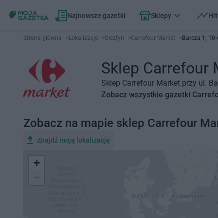
Najnowsze gazetki
Sklepy
Hit
Strona główna
>
Lokalizacje
>
Olsztyn
>
Carrefour Market
>
Barcza 1, 10-
Sklep Carrefour M
Sklep Carrefour Market przy ul. B
Zobacz wszystkie gazetki Carref
Zobacz na mapie sklep Carrefour Ma
Znajdź moją lokalizację
+
−