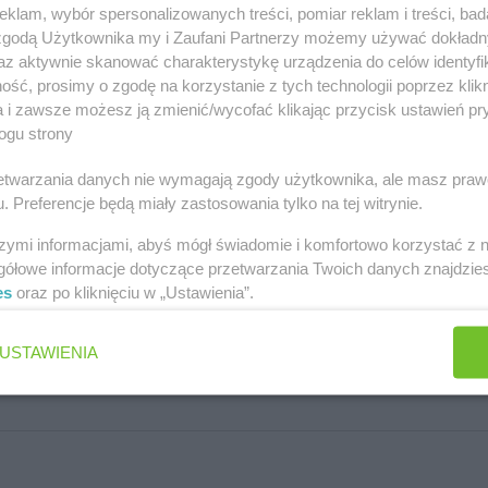
klam, wybór spersonalizowanych treści, pomiar reklam i treści, bad
 zgodą Użytkownika my i Zaufani Partnerzy możemy używać dokład
az aktywnie skanować charakterystykę urządzenia do celów identyfi
ść, prosimy o zgodę na korzystanie z tych technologii poprzez klikn
a i zawsze możesz ją zmienić/wycofać klikając przycisk ustawień pr
ogu strony
rzetwarzania danych nie wymagają zgody użytkownika, ale masz praw
. Preferencje będą miały zastosowania tylko na tej witrynie.
szymi informacjami, abyś mógł świadomie i komfortowo korzystać z
gółowe informacje dotyczące przetwarzania Twoich danych znajdzi
es
oraz po kliknięciu w „Ustawienia”.
USTAWIENIA