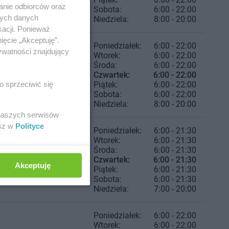
anie odbiorców oraz
Sobota:
6:00 - 22:00
nych danych
Niedziela:
8:00 - 20:00
kacji. Ponieważ
ięcie „Akceptuję”.
Poniedziałek:
6:00 - 22:00
ywatności znajdujący
Wtorek:
6:00 - 22:00
Środa:
6:00 - 22:00
Czwartek:
6:00 - 22:00
o sprzeciwić się
Piątek:
6:00 - 22:00
Sobota:
6:00 - 22:00
Niedziela:
8:00 - 20:00
 naszych serwisów
esz w
Polityce
Poniedziałek:
6:00 - 21:30
Wtorek:
6:00 - 21:30
Środa:
6:00 - 21:30
Czwartek:
6:00 - 21:30
Akceptuję
Piątek:
6:00 - 21:30
Sobota:
6:00 - 21:30
Niedziela:
7:00 - 20:00
Poniedziałek:
6:00 - 22:00
Wtorek:
6:00 - 22:00