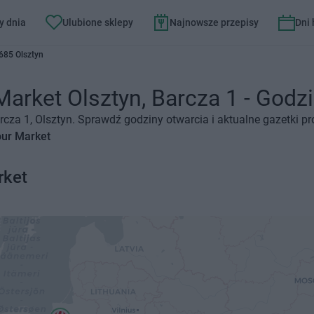
y dnia
Ulubione sklepy
Najnowsze przepisy
Dni
685 Olsztyn
arket Olsztyn, Barcza 1 - Godzi
arcza 1, Olsztyn. Sprawdź godziny otwarcia i aktualne gazetki p
our Market
rket