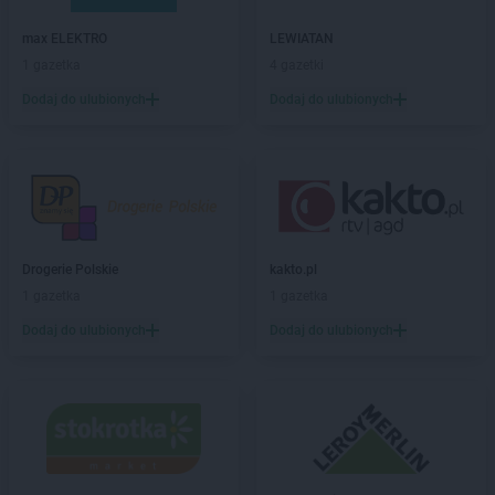
Delikatesy Centrum
Brzeziny
max ELEKTRO
LEWIATAN
Delikatesy Centrum
Brzezna
1 gazetka
4 gazetki
Delikatesy Centrum
Brzeźnica
Delikatesy Centrum
Dodaj do ulubionych
Brzostek
Dodaj do ulubionych
Delikatesy Centrum
Brzoza
Delikatesy Centrum
Brzóza Królewska
Delikatesy Centrum
Brzóza Stadnicka
Delikatesy Centrum
Brzozów
Delikatesy Centrum
Brzyska
Delikatesy Centrum
Budy Głogowskie
Drogerie Polskie
kakto.pl
Delikatesy Centrum
Budy Łańcuckie
1 gazetka
1 gazetka
Delikatesy Centrum
Bukowsko
Dodaj do ulubionych
Dodaj do ulubionych
Delikatesy Centrum
Busko-Zdrój
Delikatesy Centrum
Buszkowiczki
Delikatesy Centrum
Byczyna
Delikatesy Centrum
Bydgoszcz
Delikatesy Centrum
Bystra Podhalańska
Delikatesy Centrum
Bystry