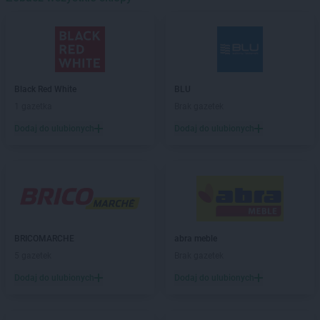
Delikatesy Centrum
Bejsce
Delikatesy Centrum
Bełchatów
Delikatesy Centrum
Bełżec
Delikatesy Centrum
Besko
Delikatesy Centrum
Bestwina
Black Red White
BLU
Delikatesy Centrum
Biadoliny Szlacheckie
1 gazetka
Brak gazetek
Delikatesy Centrum
Biała
Dodaj do ulubionych
Dodaj do ulubionych
Delikatesy Centrum
Biała Parcela
Delikatesy Centrum
Biała Podlaska
Delikatesy Centrum
Białobrzegi
Delikatesy Centrum
Białowieża
Delikatesy Centrum
Biały Dunajec
Delikatesy Centrum
Białystok
Delikatesy Centrum
Biecz
BRICOMARCHE
abra meble
Delikatesy Centrum
Bielawa
5 gazetek
Brak gazetek
Delikatesy Centrum
Bielawy
Dodaj do ulubionych
Dodaj do ulubionych
Delikatesy Centrum
Bieliny
Delikatesy Centrum
Bielsk