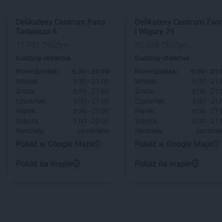
Delikatesy Centrum
Pana
Delikatesy Centrum
Żwir
Tadeusza 6
i Wigury 29
11-041 Olsztyn
42-256 Olsztyn
Godziny otwarcia:
Godziny otwarcia:
Poniedziałek:
6:30 - 21:00
Poniedziałek:
6:00 - 21:
Wtorek:
6:30 - 21:00
Wtorek:
6:00 - 21:
Środa:
6:30 - 21:00
Środa:
6:00 - 21:
Czwartek:
6:30 - 21:00
Czwartek:
6:00 - 21:
Piątek:
6:30 - 21:00
Piątek:
6:00 - 21:
Sobota:
7:00 - 20:00
Sobota:
6:00 - 21:
Niedziela:
zamknięte
Niedziela:
zamknię
Pokaż w Google Maps
Pokaż w Google Maps
Pokaż na mapie
Pokaż na mapie