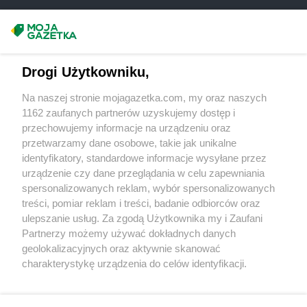
Delikatesy Centrum
Kłobuck
Delikatesy Centrum
Kłodzko
Masz sugestie lub pytania?
Delikatesy Centrum
Klucze
Delikatesy Centrum
Klukowo
Napisz do nas:
support@mojagazetka.com
Drogi Użytkowniku,
Delikatesy Centrum
Kolbuszowa
Współpraca z nami
Delikatesy Centrum
Kolno
Na naszej stronie mojagazetka.com, my oraz naszych
Delikatesy Centrum
Koluszki
Zobacz szczegóły
1162 zaufanych partnerów uzyskujemy dostęp i
Delikatesy Centrum
Komańcza
Retail Radar – analiza rynku
przechowujemy informacje na urządzeniu oraz
Delikatesy Centrum
Komarów-Osada
przetwarzamy dane osobowe, takie jak unikalne
Delikatesy Centrum
Konarzewo
identyfikatory, standardowe informacje wysyłane przez
Wasze ulubione produkty
Delikatesy Centrum
Kończyce Małe
urządzenie czy dane przeglądania w celu zapewniania
spersonalizowanych reklam, wybór spersonalizowanych
Delikatesy Centrum
Koniecpol
Regulamin serwisu i polityka prywatności
treści, pomiar reklam i treści, badanie odbiorców oraz
Delikatesy Centrum
Końskowola
ulepszanie usług. Za zgodą Użytkownika my i Zaufani
Delikatesy Centrum
Konstancin-Jeziorna
Mapa strony
Partnerzy możemy używać dokładnych danych
Delikatesy Centrum
Konstantynów
geolokalizacyjnych oraz aktywnie skanować
Delikatesy Centrum
Koprzywnica
Zawsze najnowsze gazetki w naszej
Wszystkie miasta z lokalizacjami sklepów
charakterystykę urządzenia do celów identyfikacji.
Delikatesy Centrum
Korczyna
Ponieważ cenimy Twoją prywatność, prosimy o zgodę na
aplikacji
Delikatesy Centrum
Korfantów
korzystanie z tych technologii poprzez kliknięcie
Delikatesy Centrum
Koronowo