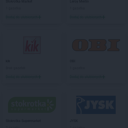
Delikatesy Centrum
Bystrzyca Kłodzka
Stokrotka Market
Leroy Merlin
Delikatesy Centrum
Bytom
1 gazetka
1 gazetka
Dodaj do ulubionych
Dodaj do ulubionych
Delikatesy Centrum
Cergowa
Delikatesy Centrum
Cewice
Delikatesy Centrum
Chałupki
Delikatesy Centrum
Charsznica
Delikatesy Centrum
Chęciny
Delikatesy Centrum
Chełm
Delikatesy Centrum
Chełm Śląski
kik
OBI
Delikatesy Centrum
Chlewiska
Brak gazetek
1 gazetka
Delikatesy Centrum
Chłopice
Dodaj do ulubionych
Dodaj do ulubionych
Delikatesy Centrum
Chmielnik
Delikatesy Centrum
Chocianów
Delikatesy Centrum
Chodzież
Delikatesy Centrum
Chojna
Delikatesy Centrum
Chojnów
Delikatesy Centrum
Chorkówka
Stokrotka Supermarket
JYSK
Delikatesy Centrum
Chorzele
3 gazetki
1 gazetka