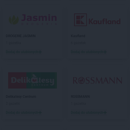
Delikatesy Centrum
Dubiecko
Delikatesy Centrum
Dwikozy
Delikatesy Centrum
Dydnia
Delikatesy Centrum
Dynów
Delikatesy Centrum
Działoszyn
DROGERIE JASMIN
Kaufland
Delikatesy Centrum
Dziekanowice
1 gazetka
6 gazetek
Delikatesy Centrum
Dziergowice
Delikatesy Centrum
Dzikowiec
Dodaj do ulubionych
Dodaj do ulubionych
Delikatesy Centrum
Elbląg
Delikatesy Centrum
Fałków
Delikatesy Centrum
Florynka
Delikatesy Centrum
Frydman
Delikatesy Centrum
Frysztak
Delikatesy Centrum
ROSSMANN
2 gazetki
1 gazetka
Delikatesy Centrum
Gąbin
Dodaj do ulubionych
Dodaj do ulubionych
Delikatesy Centrum
Garnek
Delikatesy Centrum
Gawłuszowice
Delikatesy Centrum
Gdów