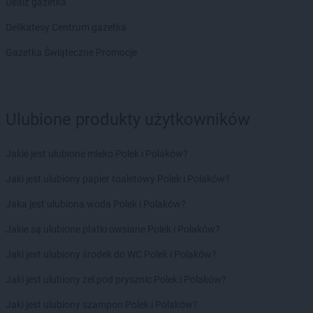
Delikatesy Centrum
Dealz gazetka
Jawor
Delikatesy Centrum
Jawornik Polski
Delikatesy Centrum gazetka
Delikatesy Centrum
Jaworzno
Delikatesy Centrum
Gazetka Świąteczne Promocje
Jedlicze
Delikatesy Centrum
Jędrzejów
Delikatesy Centrum
Jelenia Góra
Delikatesy Centrum
Jeleśnia
Ulubione produkty użytkowników
Delikatesy Centrum
Jemielnica
Delikatesy Centrum
Jenin
Delikatesy Centrum
Jerzmanowice
Jakie jest ulubione mleko Polek i Polaków?
Delikatesy Centrum
Jeżowe
Jaki jest ulubiony papier toaletowy Polek i Polaków?
Delikatesy Centrum
Jodłownik
Delikatesy Centrum
Jonkowo
Jaka jest ulubiona woda Polek i Polaków?
Delikatesy Centrum
Jordanów
Jakie są ulubione płatki owsiane Polek i Polaków?
Delikatesy Centrum
Józefów
Delikatesy Centrum
Jurków
Jaki jest ulubiony środek do WC Polek i Polaków?
Jaki jest ulubiony żel pod prysznic Polek i Polaków?
Delikatesy Centrum
Kąclowa
Delikatesy Centrum
Kadzidło
Jaki jest ulubiony szampon Polek i Polaków?