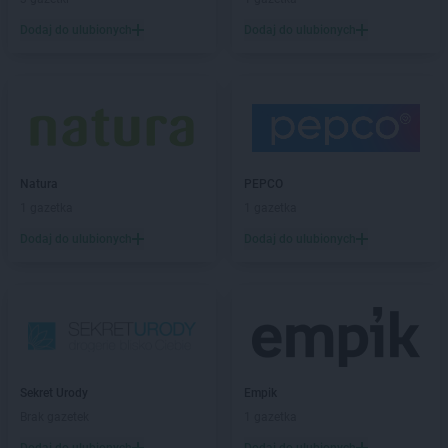
Delikatesy Centrum
Chorzelów
Delikatesy Centrum
Chorzów
Dodaj do ulubionych
Dodaj do ulubionych
Delikatesy Centrum
Choszczno
Delikatesy Centrum
Cianowice Duże
Delikatesy Centrum
Cienin Kościelny
Delikatesy Centrum
Cieszanów
Delikatesy Centrum
Ciężkowice
Delikatesy Centrum
Cmolas
Natura
PEPCO
Delikatesy Centrum
Czarna
1 gazetka
1 gazetka
Delikatesy Centrum
Czarna Górna
Dodaj do ulubionych
Dodaj do ulubionych
Delikatesy Centrum
Czarnków
Delikatesy Centrum
Czchów
Delikatesy Centrum
Czeladź
Delikatesy Centrum
Czernichów
Delikatesy Centrum
Częstochowa
Delikatesy Centrum
Czubrowice
Delikatesy Centrum
Czudec
Sekret Urody
Empik
Brak gazetek
1 gazetka
Delikatesy Centrum
Dąbrowa Tarnowska