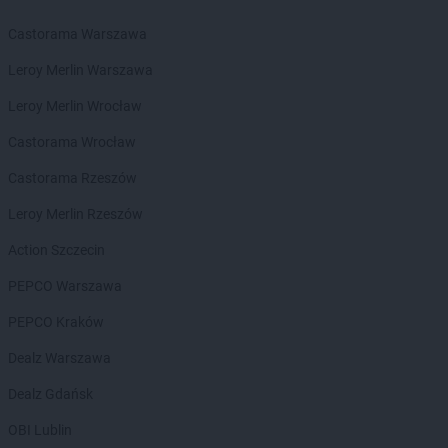
Delikatesy Centrum
Gryfino
Castorama Warszawa
Delikatesy Centrum
Gubin
Leroy Merlin Warszawa
Delikatesy Centrum
Hajnówka
Delikatesy Centrum
Hańsk Pierwszy
Leroy Merlin Wrocław
Delikatesy Centrum
Harbutowice
Castorama Wrocław
Delikatesy Centrum
Harta
Delikatesy Centrum
Hażlach
Castorama Rzeszów
Delikatesy Centrum
Hecznarowice
Leroy Merlin Rzeszów
Delikatesy Centrum
Hoczew
Delikatesy Centrum
Horodło
Action Szczecin
Delikatesy Centrum
Hrubieszów
PEPCO Warszawa
Delikatesy Centrum
Humniska
Delikatesy Centrum
Hyżne
PEPCO Kraków
Delikatesy Centrum
Imielin
Dealz Warszawa
Delikatesy Centrum
Inowrocław
Dealz Gdańsk
Delikatesy Centrum
Iskrzynia
Delikatesy Centrum
Iwaniska
OBI Lublin