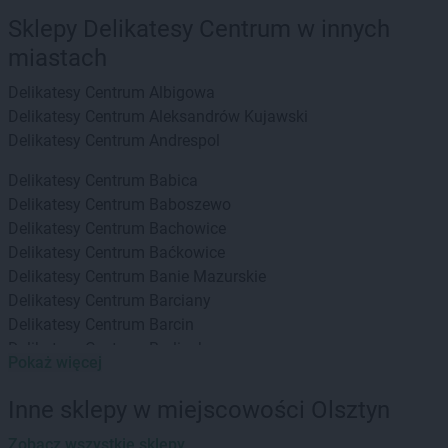
Sklepy Delikatesy Centrum w innych
miastach
Delikatesy Centrum
Albigowa
Delikatesy Centrum
Aleksandrów Kujawski
Delikatesy Centrum
Andrespol
Delikatesy Centrum
Babica
Delikatesy Centrum
Baboszewo
Delikatesy Centrum
Bachowice
Delikatesy Centrum
Baćkowice
Delikatesy Centrum
Banie Mazurskie
Delikatesy Centrum
Barciany
Delikatesy Centrum
Barcin
Delikatesy Centrum
Barlinek
Pokaż więcej
Delikatesy Centrum
Bartoszyce
Delikatesy Centrum
Baruchowo
Inne sklepy w miejscowości Olsztyn
Delikatesy Centrum
Barwałd Górny
Delikatesy Centrum
Zobacz wszystkie sklepy
Będzin