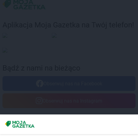
Aplikacja Moja Gazetka na Twój telefon!
Bądź z nami na bieżąco
Obserwuj nas na Facebook
Obserwuj nas na Instagram
Masz sugestie lub pytania?
Napisz do nas:
support@mojagazetka.com