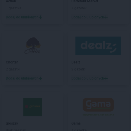
Action
Carrefour Market
1 gazetka
7 gazetek
Drogerie Polskie
Rokietnica
Drogerie Polskie
Rybnik
Dodaj do ulubionych
Dodaj do ulubionych
Drogerie Polskie
Sierpc
Drogerie Polskie
Siewierz
Drogerie Polskie
Skała
Drogerie Polskie
Słomniki
Drogerie Polskie
Sokołów Podlaski
Chorten
Dealz
Drogerie Polskie
Sosnowiec
2 gazetki
2 gazetki
Drogerie Polskie
Strzelce Opolskie
Drogerie Polskie
Strzyżów
Dodaj do ulubionych
Dodaj do ulubionych
Drogerie Polskie
Swarzędz
Drogerie Polskie
Turek
Drogerie Polskie
Wałbrzych
Drogerie Polskie
Żabno
groszek
Gama
Drogerie Polskie
Żory
Brak gazetek
1 gazetka