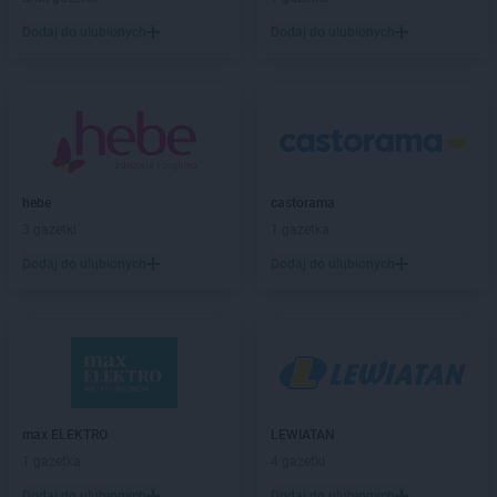
Drogerie Polskie
Zabrze
Dodaj do ulubionych
Dodaj do ulubionych
Drogerie Polskie
Zakliczyn
Drogerie Polskie
Zawada
Drogerie Polskie
Zawiercie
Drogerie Polskie
Zebrzydowice
Drogerie Polskie
Zgorzelec
hebe
castorama
3 gazetki
1 gazetka
Dodaj do ulubionych
Dodaj do ulubionych
max ELEKTRO
LEWIATAN
1 gazetka
4 gazetki
Dodaj do ulubionych
Dodaj do ulubionych