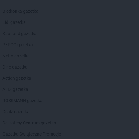
Biedronka gazetka
Lidl gazetka
Kaufland gazetka
PEPCO gazetka
Netto gazetka
Dino gazetka
Action gazetka
ALDI gazetka
ROSSMANN gazetka
Dealz gazetka
Delikatesy Centrum gazetka
Gazetka Świąteczne Promocje