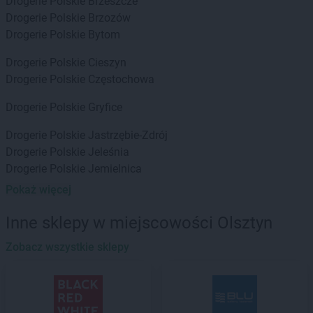
Drogerie Polskie
Brzeszcze
Drogerie Polskie
Brzozów
Drogerie Polskie
Bytom
Drogerie Polskie
Cieszyn
Drogerie Polskie
Częstochowa
Drogerie Polskie
Gryfice
Drogerie Polskie
Jastrzębie-Zdrój
Drogerie Polskie
Jeleśnia
Drogerie Polskie
Jemielnica
Pokaż więcej
Drogerie Polskie
Kalwaria Zebrzydowska
Drogerie Polskie
Katowice
Inne sklepy w miejscowości Olsztyn
Drogerie Polskie
Knurów
Drogerie Polskie
Zobacz wszystkie sklepy
Kochanowice
Drogerie Polskie
Kostrzyn
Drogerie Polskie
Koszęcin
Drogerie Polskie
Koziegłowy