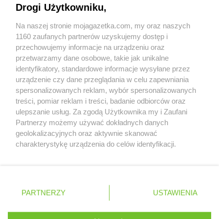
Drogi Użytkowniku,
Współpraca z nami
Na naszej stronie mojagazetka.com, my oraz naszych
Zobacz szczegóły
1160 zaufanych partnerów uzyskujemy dostęp i
Retail Radar – analiza rynku
przechowujemy informacje na urządzeniu oraz
przetwarzamy dane osobowe, takie jak unikalne
identyfikatory, standardowe informacje wysyłane przez
Wasze ulubione produkty
urządzenie czy dane przeglądania w celu zapewniania
spersonalizowanych reklam, wybór spersonalizowanych
Regulamin serwisu i polityka prywatności
treści, pomiar reklam i treści, badanie odbiorców oraz
ulepszanie usług. Za zgodą Użytkownika my i Zaufani
Mapa strony
Partnerzy możemy używać dokładnych danych
geolokalizacyjnych oraz aktywnie skanować
Zawsze najnowsze gazetki w naszej
Wszystkie miasta z lokalizacjami sklepów
charakterystykę urządzenia do celów identyfikacji.
Ponieważ cenimy Twoją prywatność, prosimy o zgodę na
aplikacji
korzystanie z tych technologii poprzez kliknięcie
„Akceptuję”. Zgoda jest dobrowolna i zawsze możesz ją
+ 1,5 mln zadowolonych kupujących
zmienić/wycofać klikając przycisk ustawień prywatności
Polska
Czechy
Ukraina
Litwa
Słowacja
Rumunia
PARTNERZY
USTAWIENIA
znajdujący się w lewym dolnym rogu strony
. Niektóre rodzaje przetwarzania danych nie wymagają