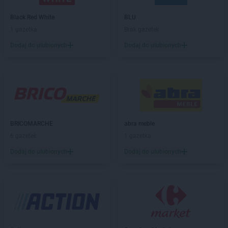
Drogerie Polskie
Krapkowice
Drogerie Polskie
Krosno
Black Red White
BLU
Drogerie Polskie
Krzepice
1 gazetka
Brak gazetek
Drogerie Polskie
Lesko
Dodaj do ulubionych
Dodaj do ulubionych
Drogerie Polskie
Lubaczów
Drogerie Polskie
Lubliniec
Drogerie Polskie
Mikołów
Drogerie Polskie
Myślenice
Drogerie Polskie
Nowy Dwór Mazowiecki
BRICOMARCHE
abra meble
6 gazetek
1 gazetka
Drogerie Polskie
Oława
Dodaj do ulubionych
Dodaj do ulubionych
Drogerie Polskie
Olesno
Drogerie Polskie
Olsztyn
Drogerie Polskie
Opole
Drogerie Polskie
Piekary Śląskie
Drogerie Polskie
Płock
Drogerie Polskie
Poznań