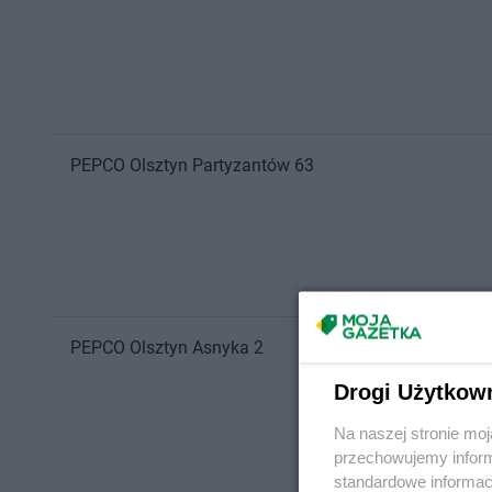
PEPCO
Olsztyn
Partyzantów 63
PEPCO
Olsztyn
Asnyka 2
Drogi Użytkow
Na naszej stronie mo
przechowujemy informa
standardowe informac