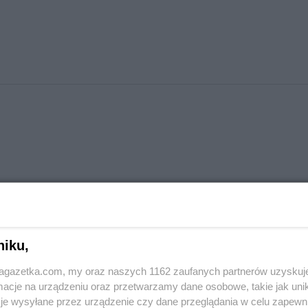
niku,
jagazetka.com, my oraz naszych 1162 zaufanych partnerów uzyskuj
cje na urządzeniu oraz przetwarzamy dane osobowe, takie jak unika
je wysyłane przez urządzenie czy dane przeglądania w celu zapewn