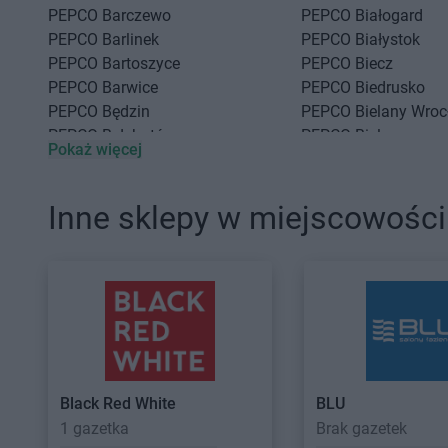
PEPCO
Barczewo
PEPCO
Białogard
PEPCO
Barlinek
PEPCO
Białystok
PEPCO
Bartoszyce
PEPCO
Biecz
PEPCO
Barwice
PEPCO
Biedrusko
PEPCO
Będzin
PEPCO
Bielany Wroc
PEPCO
Bełchatów
PEPCO
Bielawa
Pokaż więcej
PEPCO
Bełżyce
PEPCO
Bielsko-Biała
PEPCO
Besko
PEPCO
Bieruń
PEPCO
Bestwina
PEPCO
Bierutów
Inne sklepy w miejscowości
PEPCO
Celestynów
PEPCO
Chojnice
PEPCO
Chełm
PEPCO
Chojnów
PEPCO
Chełmno
PEPCO
Choroszcz
PEPCO
Chmielnik
PEPCO
Chorzów
PEPCO
Chocianów
PEPCO
Choszczno
PEPCO
Chodzież
PEPCO
Chrzanów
PEPCO
Chojna
PEPCO
Chwaszczyn
Black Red White
BLU
1 gazetka
Brak gazetek
PEPCO
Dąbrowa Białostocka
PEPCO
Dawidy Ban