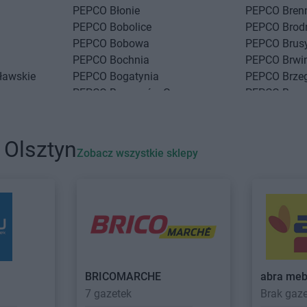
PEPCO
Błonie
PEPCO
Bren
PEPCO
Bobolice
PEPCO
Brod
PEPCO
Bobowa
PEPCO
Brus
PEPCO
Bochnia
PEPCO
Brwi
ławskie
PEPCO
Bogatynia
PEPCO
Brze
PEPCO
Boguszów-Gorce
PEPCO
Brze
PEPCO
Bolesławiec
PEPCO
Brze
PEPCO
Bolszewo
PEPCO
Brze
PEPCO
Borek Wielkopolski
PEPCO
Brze
 Olsztyn
Zobacz wszystkie sklepy
PEPCO
Ciechanów
PEPCO
Czar
PEPCO
Ciechocinek
PEPCO
Czc
PEPCO
Cieszyn
PEPCO
Czec
PEPCO
Czaplinek
PEPCO
Czel
PEPCO
Czarna
PEPCO
Czer
PEPCO
Czarna Białostocka
PEPCO
Czer
o
PEPCO
Czarnków
PEPCO
Czer
BRICOMARCHE
abra meb
7 gazetek
Brak gaz
kowe
PEPCO
Dębowa
PEPCO
Draw