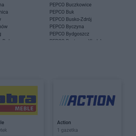
na
PEPCO
Buczkowice
nica
PEPCO
Buk
y
PEPCO
Busko-Zdrój
nów
PEPCO
Byczyna
g
PEPCO
Bydgoszcz
g Dolny
PEPCO
Bystrzyca Kłodzka
ść Kujawski
PEPCO
Bytom
sko
PEPCO
Bytom Odrzański
szcze
PEPCO
Bytów
ny Dunajec
PEPCO
Czerwionka-Leszczyny
hów
PEPCO
Częstochowa
howice-Dziedzice
PEPCO
Człuchów
adź
PEPCO
Czudec
niejewo
nikowo
sk
le
Action
etek
1 gazetka
sko Pomorskie
PEPCO
Dynów