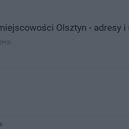
iejscowości Olsztyn - adresy i 
PEPCO.
50