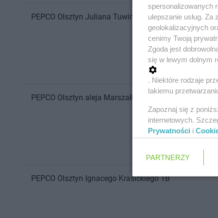
spersonalizowanych re
PEPCO
Olsztyn
Juliana Tuwima 26
ulepszanie usług. Za
geolokalizacyjnych or
cenimy Twoją prywatno
Zgoda jest dobrowoln
się w lewym dolnym r
. Niektóre rodzaje p
takiemu przetwarzaniu
PEPCO
Olsztyn
aleja Marszałka Józefa Piłsudskiego 
Zapoznaj się z poniż
internetowych. Szcze
Prywatności
i
Cooki
PARTNERZY
PEPCO
Olsztyn
Ignacego Krasickiego 1B