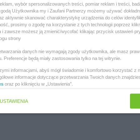
klam, wybór spersonalizowanych treści, pomiar reklam i treści, bad
 zgodą Użytkownika my i Zaufani Partnerzy możemy używać dokład
az aktywnie skanować charakterystykę urządzenia do celów identyfi
ść, prosimy o zgodę na korzystanie z tych technologii poprzez klikn
a i zawsze możesz ją zmienić/wycofać klikając przycisk ustawień pr
ogu strony
rzetwarzania danych nie wymagają zgody użytkownika, ale masz praw
. Preferencje będą miały zastosowania tylko na tej witrynie.
16
szymi informacjami, abyś mógł świadomie i komfortowo korzystać z
gółowe informacje dotyczące przetwarzania Twoich danych znajdzi
es
oraz po kliknięciu w „Ustawienia”.
USTAWIENIA