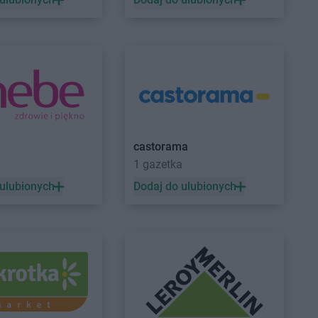
arket
Józefów nad
arket
Juchnowiec
arket
Koszalin
Stokrotka Market
Krzanowice
arket
Kozienice
Stokrotka Market
Krzczonów
arket
Krasienin-
Stokrotka Market
Krzeszów
castorama
Stokrotka Market
Krzywda
1 gazetka
arket
Kraśniczyn
Stokrotka Market
Księżpol
 ulubionych
Dodaj do ulubionych
arket
Krasnopol
Stokrotka Market
Kutno
arket
Krasnosielc
arket
Krasnystaw
arket
Krośniewice
arket
Krynki
arket
Łomża
Stokrotka Market
Łuszczów
arket
Łucka-Kolonia