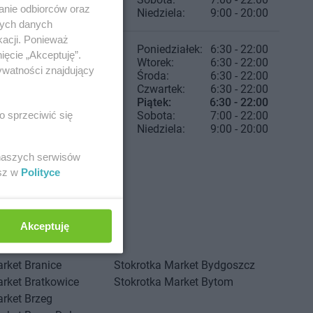
anie odbiorców oraz
Niedziela:
9:00 - 20:00
nych danych
kacji. Ponieważ
Poniedziałek:
6:30 - 22:00
ięcie „Akceptuję”.
Wtorek:
6:30 - 22:00
ywatności znajdujący
Środa:
6:30 - 22:00
Czwartek:
6:30 - 22:00
Piątek:
6:30 - 22:00
o sprzeciwić się
Sobota:
7:00 - 22:00
Niedziela:
9:00 - 20:00
 naszych serwisów
esz w
Polityce
Akceptuję
arket
Branice
Stokrotka Market
Bydgoszcz
arket
Bratkowice
Stokrotka Market
Bytom
arket
Brzeg