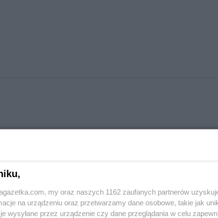
niku,
jagazetka.com, my oraz naszych 1162 zaufanych partnerów uzyskuj
cje na urządzeniu oraz przetwarzamy dane osobowe, takie jak unika
je wysyłane przez urządzenie czy dane przeglądania w celu zapewn