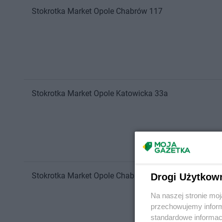
Stokrotka Market
Opole
Chabrów 117
Stokrotka Market
Opole
Katowicka 33a
Stokrotka Market
Opole
Chabrów 52
Drogi Użytkow
Na naszej stronie mo
przechowujemy informa
standardowe informac