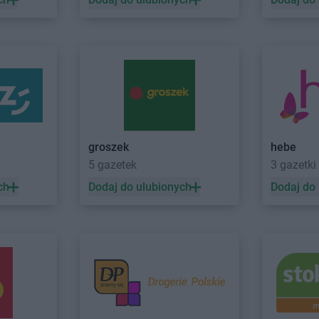
trzębie-
Stokrotka Market
Jedwabno
Stokrotka M
Stokrotka Market
Jejkowice
Wisłą
worzno
Stokrotka Market
Józefów
Stokrotka M
lińsk
Kościelny
zierzyn-
Stokrotka Market
Kołobrzeg
Stokrotka M
Stokrotka Market
Koluszki
Stokrotka M
any
Stokrotka Market
Komarów-
Stokrotka M
groszek
hebe
uczbork
Osada
Kolonia
5 gazetek
3 gazetki
urów
Stokrotka Market
Komarówka
Stokrotka M
ch
Dodaj do ulubionych
Dodaj do
byłka
Podlaska
Stokrotka M
chanów
Stokrotka Market
Końskie
Stokrotka M
Stokrotka Market
Konstantynów-
Stokrotka M
deń
Kolonia
Stokrotka M
lbuszowa
Stokrotka Market
Kostomłoty
Stokrotka M
zy
Stokrotka Market
Łęg Tarnowski
Stokrotka M
czna
Stokrotka Market
Łękawica
Stokrotka M