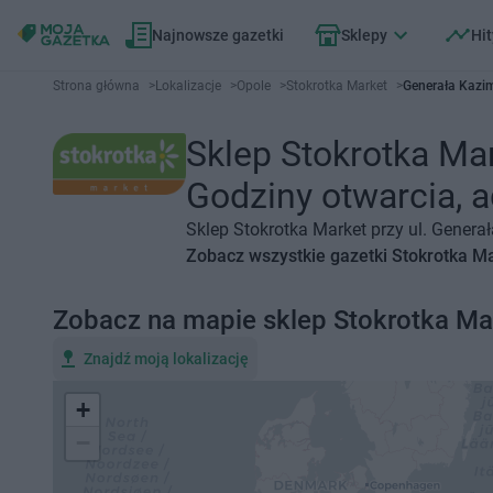
Najnowsze gazetki
Sklepy
Hit
Strona główna
>
Lokalizacje
>
Opole
>
Stokrotka Market
>
Generała Kazi
Sklep Stokrotka Ma
Godziny otwarcia, a
Sklep Stokrotka Market przy ul. Genera
Zobacz wszystkie gazetki Stokrotka M
Zobacz na mapie sklep Stokrotka Ma
Znajdź moją lokalizację
+
−