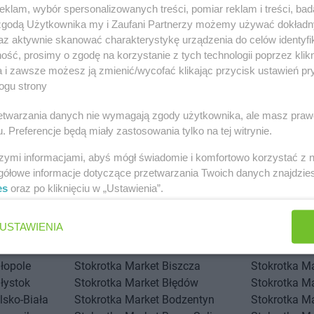
klam, wybór spersonalizowanych treści, pomiar reklam i treści, bad
 zgodą Użytkownika my i Zaufani Partnerzy możemy używać dokład
az aktywnie skanować charakterystykę urządzenia do celów identyfi
ść, prosimy o zgodę na korzystanie z tych technologii poprzez klikn
a i zawsze możesz ją zmienić/wycofać klikając przycisk ustawień pr
ogu strony
rzetwarzania danych nie wymagają zgody użytkownika, ale masz praw
. Preferencje będą miały zastosowania tylko na tej witrynie.
szymi informacjami, abyś mógł świadomie i komfortowo korzystać z
gółowe informacje dotyczące przetwarzania Twoich danych znajdzi
innych miastach
es
oraz po kliknięciu w „Ustawienia”.
ramowice
Stokrotka Market
Aleksandrówka
USTAWIENIA
łopole
Stokrotka Market
Biszcza
Stokrotka M
łystok
Stokrotka Market
Błędów
Stokrotka M
lsko-Biała
Stokrotka Market
Bodzentyn
Stokrotka M