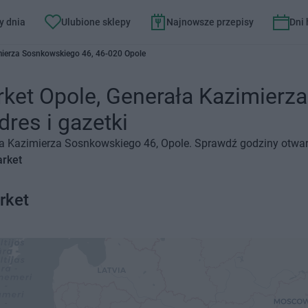
y dnia
Ulubione sklepy
Najnowsze przepisy
Dni
mierza Sosnkowskiego 46, 46-020 Opole
rket Opole, Generała Kazimierz
dres i gazetki
ła Kazimierza Sosnkowskiego 46, Opole. Sprawdź godziny otwarc
arket
rket