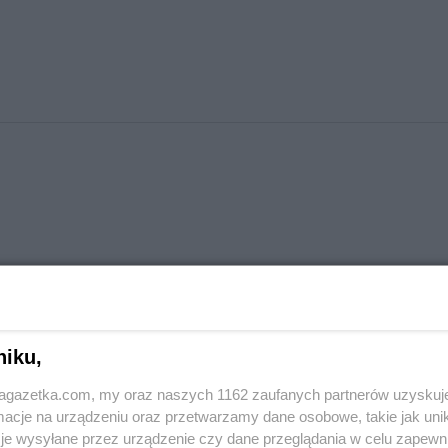
niku,
jagazetka.com, my oraz naszych 1162 zaufanych partnerów uzyskuj
cje na urządzeniu oraz przetwarzamy dane osobowe, takie jak unika
je wysyłane przez urządzenie czy dane przeglądania w celu zapewn