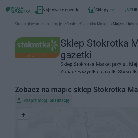
Najnowsze gazetki
Sklepy
Hit
Strona główna
>
Lokalizacje
>
Opole
>
Stokrotka Market
>
Majora 'Hubala
Sklep Stokrotka M
gazetki
Sklep Stokrotka Market przy ul. Maj
Zobacz wszystkie gazetki Stokrotk
Zobacz na mapie sklep Stokrotka Ma
Znajdź moją lokalizację
+
−