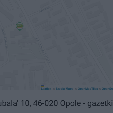
Leaflet
Stadia Maps
OpenMapTiles
OpenSt
|
©
, ©
©
bala' 10, 46-020 Opole - gazet