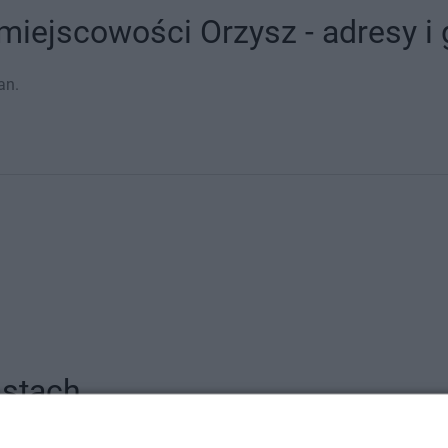
miejscowości Orzysz - adresy i
an.
astach