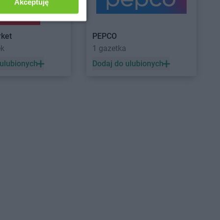
Akceptuję
dy
ket
PEPCO
ek
1 gazetka
 ulubionych
Dodaj do ulubionych
aż
arhelan
Szepietowo
łki
arhelan
Sztabin
zuczyn