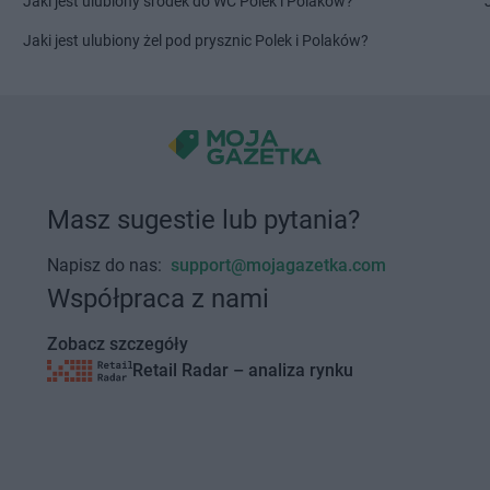
Jaki jest ulubiony środek do WC Polek i Polaków?
Jaki jest ulubiony żel pod prysznic Polek i Polaków?
Masz sugestie lub pytania?
Napisz do nas:
support@mojagazetka.com
Współpraca z nami
Zobacz szczegóły
Retail Radar – analiza rynku