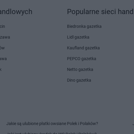
handlowych
Popularne sieci han
cin
Biedronka gazetka
szawa
Lidl gazetka
ów
Kaufland gazetka
zawa
PEPCO gazetka
k
Netto gazetka
Dino gazetka
Jakie są ulubione płatki owsiane Polek i Polaków?