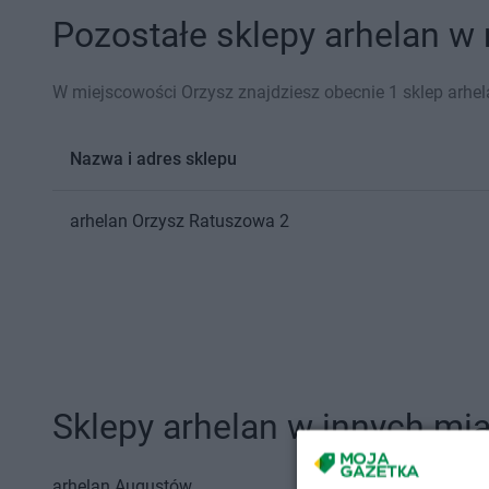
Pozostałe sklepy arhelan w 
W miejscowości Orzysz znajdziesz obecnie 1 sklep arhel
Nazwa i adres sklepu
arhelan
Orzysz
Ratuszowa 2
Sklepy arhelan w innych mi
arhelan
Augustów