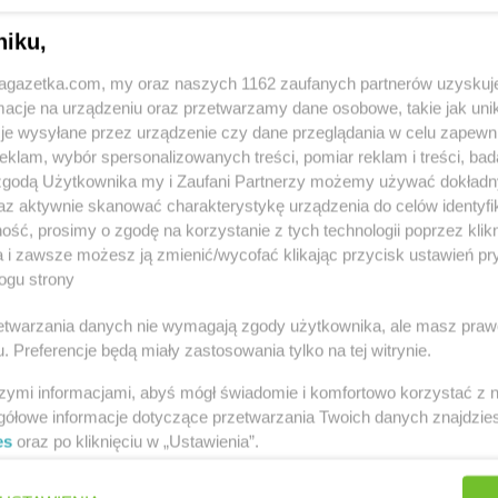
niku,
ski
arhelan
Brańsk
arhelan
Brok
jagazetka.com, my oraz naszych 1162 zaufanych partnerów uzyskuj
cje na urządzeniu oraz przetwarzamy dane osobowe, takie jak unika
c
arhelan
Czeremcha
arhelan
Czy
je wysyłane przez urządzenie czy dane przeglądania w celu zapewn
klam, wybór spersonalizowanych treści, pomiar reklam i treści, bad
 zgodą Użytkownika my i Zaufani Partnerzy możemy używać dokład
az aktywnie skanować charakterystykę urządzenia do celów identyfi
ść, prosimy o zgodę na korzystanie z tych technologii poprzez klikn
arhelan
Gródek
a i zawsze możesz ją zmienić/wycofać klikając przycisk ustawień pr
ogu strony
rzetwarzania danych nie wymagają zgody użytkownika, ale masz praw
arhelan
Józefów
arhelan
Juc
. Preferencje będą miały zastosowania tylko na tej witrynie.
 Orzysz
Zobacz wszystkie sklepy
arhelan
Konstantynów
arhelan
Kryn
szymi informacjami, abyś mógł świadomie i komfortowo korzystać z
arhelan
Kotuń
gółowe informacje dotyczące przetwarzania Twoich danych znajdzi
es
oraz po kliknięciu w „Ustawienia”.