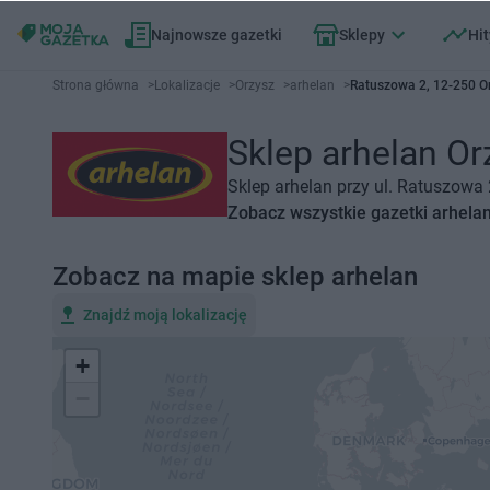
Najnowsze gazetki
Sklepy
Hit
Strona główna
>
Lokalizacje
>
Orzysz
>
arhelan
>
Ratuszowa 2, 12-250 O
Sklep arhelan Or
Sklep arhelan przy ul. Ratuszowa 
Zobacz wszystkie gazetki arhela
Zobacz na mapie sklep arhelan
Znajdź moją lokalizację
+
−