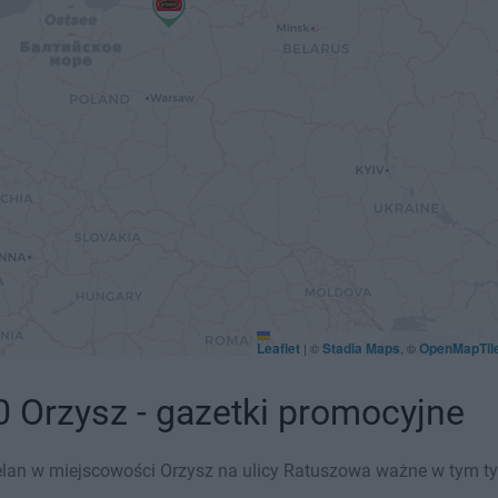
Leaflet
Stadia Maps
OpenMapTil
|
©
, ©
 Orzysz - gazetki promocyjne
lan w miejscowości Orzysz na ulicy Ratuszowa ważne w tym tygo