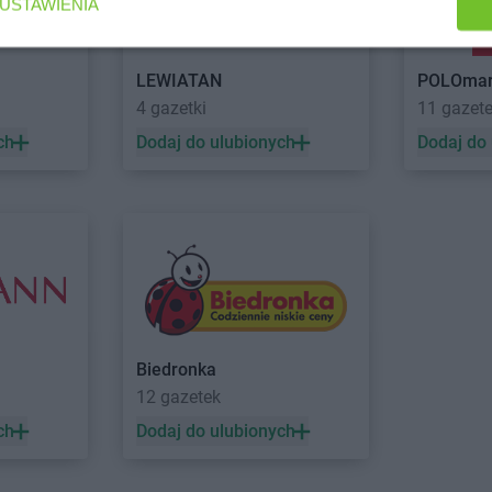
USTAWIENIA
arhelan
Milejczyce
arhelan
Mor
arhelan
Mońki
LEWIATAN
POLOmar
4 gazetki
11 gazet
Kościelna
arhelan
Nowe Piekuty
łcka
arhelan
Nurzec-Stacja
ch
Dodaj do ulubionych
Dodaj do
arhelan
Ostrów Lubelski
arhelan
Stok Lacki
arhelan
Sur
arhelan
Suchowola
arhelan
Suwa
arhelan
Supraśl
arhelan
Szc
Biedronka
12 gazetek
ch
Dodaj do ulubionych