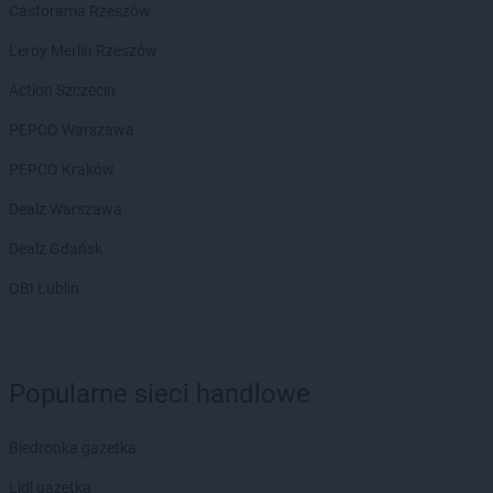
Dealz
Piaseczno
Castorama Rzeszów
Dealz
Piastów
Leroy Merlin Rzeszów
Dealz
Piekary Śląskie
Dealz
Piła
Action Szczecin
Dealz
Pionki
PEPCO Warszawa
Dealz
Piotrków Trybunalski
Dealz
Płock
PEPCO Kraków
Dealz
Płońsk
Dealz Warszawa
Dealz
Połaniec
Dealz
Polkowice
Dealz Gdańsk
Dealz
Poznań
OBI Lublin
Dealz
Prabuty
Dealz
Pruszków
Dealz
Przasnysz
Dealz
Przeworsk
Popularne sieci handlowe
Dealz
Przysucha
Dealz
Pszczyna
Biedronka gazetka
Dealz
Puławy
Dealz
Pułtusk
Lidl gazetka