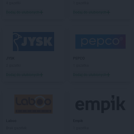
Dealz
Jaworzno
4 gazetki
1 gazetka
Dealz
Jelenia Góra
Dodaj do ulubionych
Dodaj do ulubionych
Dealz
Kalisz
Dealz
Katowice
Dealz
Kędzierzyn-Koźle
Dealz
Kępno
Dealz
Kielce
Dealz
Kiełczewo
JYSK
PEPCO
Dealz
Kłodzko
2 gazetki
1 gazetka
Dealz
Knurów
Dodaj do ulubionych
Dodaj do ulubionych
Dealz
Kolbuszowa
Dealz
Kolno
Dealz
Koło
Dealz
Kołobrzeg
Dealz
Konin
Dealz
Koszalin
Dealz
Koziegłowy
Laboo
Empik
Dealz
Kraków
Brak gazetek
1 gazetka