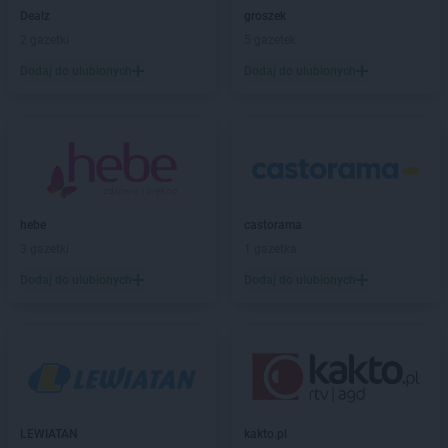
Dealz
groszek
Dealz
Gorlice
2 gazetki
5 gazetek
Dealz
Gorzów Wielkopolski
Dealz
Gostynin
Dodaj do ulubionych
Dodaj do ulubionych
Dealz
Grodzisk Mazowiecki
Dealz
Grodzisk Wielkopolski
Dealz
Grudziądz
Dealz
Gryfice
Dealz
Gubin
hebe
castorama
Dealz
Hrubieszów
3 gazetki
1 gazetka
Dealz
Iława
Dodaj do ulubionych
Dodaj do ulubionych
Dealz
Inowrocław
Dealz
Jabłonna
Dealz
Jarocin
Dealz
Jasło
Dealz
Jastrowie
Dealz
Jastrzębie-Zdrój
LEWIATAN
kakto.pl