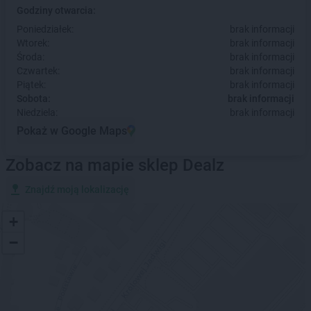
Godziny otwarcia:
Poniedziałek:
brak informacji
Wtorek:
brak informacji
Środa:
brak informacji
Czwartek:
brak informacji
Piątek:
brak informacji
Sobota:
brak informacji
Niedziela:
brak informacji
Pokaż w Google Maps
Zobacz na mapie sklep Dealz
Znajdź moją lokalizację
+
−