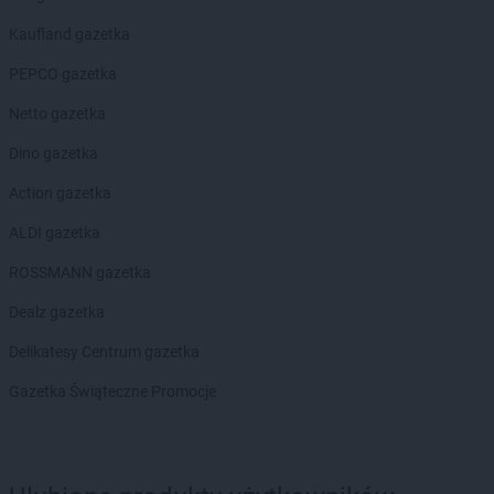
Dealz
Pyskowice
Kaufland gazetka
Dealz
Rabka-Zdrój
PEPCO gazetka
Dealz
Radom
Dealz
Radomsko
Netto gazetka
Dealz
Reda
Dino gazetka
Dealz
Rogoźno
Dealz
Ropczyce
Action gazetka
Dealz
Różanki
ALDI gazetka
Dealz
Ruda Śląska
Dealz
Rumia
ROSSMANN gazetka
Dealz
Rybnik
Dealz gazetka
Dealz
Rzeszów
Dealz
Rzgów
Delikatesy Centrum gazetka
Dealz
Gazetka Świąteczne Promocje
Sandomierz
Dealz
Siedlce
Dealz
Siemianowice Śląskie
Dealz
Sierpc