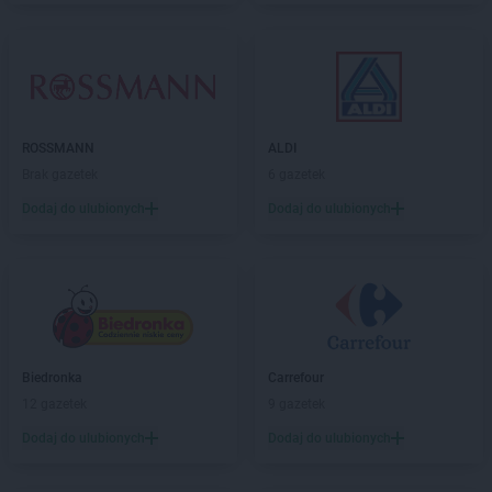
Dealz
Łomża
Dealz
Łowicz
Dealz
Malbork
Dealz
Marcinkowo
Dealz
Międzyrzec Podlaski
ROSSMANN
ALDI
Dealz
Mielec
Brak gazetek
6 gazetek
Dealz
Mikołów
Dodaj do ulubionych
Dodaj do ulubionych
Dealz
Mińsk Mazowiecki
Dealz
Mława
Dealz
Mosina
Dealz
Myślibórz
Dealz
Mysłowice
Dealz
Nakło nad Notecią
Biedronka
Carrefour
Dealz
Nidzica
12 gazetek
9 gazetek
Dealz
Nowa Sól
Dodaj do ulubionych
Dodaj do ulubionych
Dealz
Nowy Dwór Gdański
Dealz
Nowy Sącz