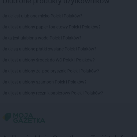
Ulubione produkty użytkowników
Dealz
Skarżysko-Kamienna
Dealz
Skawina
Dealz
Skwierzyna
Jakie jest ulubione mleko Polek i Polaków?
Dealz
Słupsk
Jaki jest ulubiony papier toaletowy Polek i Polaków?
Dealz
Sosnowiec
Dealz
Stalowa Wola
Jaka jest ulubiona woda Polek i Polaków?
Dealz
Stargard
Jakie są ulubione płatki owsiane Polek i Polaków?
Dealz
Starogard Gdański
Dealz
Stojadła
Jaki jest ulubiony środek do WC Polek i Polaków?
Dealz
Strzelce Krajeńskie
Jaki jest ulubiony żel pod prysznic Polek i Polaków?
Dealz
Strzyżów
Dealz
Suchy Las
Jaki jest ulubiony szampon Polek i Polaków?
Dealz
Sulechów
Jaki jest ulubiony ręcznik papierowy Polek i Polaków?
Dealz
Suwałki
Dealz
Swarzędz
Dealz
Syców
Dealz
Szamotuły
Dealz
Szczecin
Dealz
Szczecinek