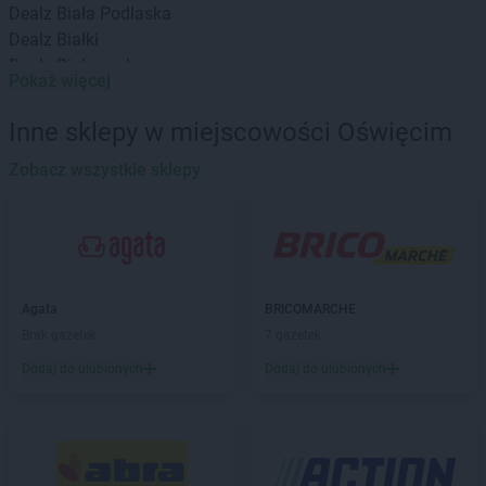
Dealz
Biała Podlaska
Dealz
Białki
Dealz
Białogard
Pokaż więcej
Dealz
Białystok
Dealz
Bielany Wrocławskie
Inne sklepy w miejscowości Oświęcim
Dealz
Bielawa
Dealz
Zobacz wszystkie sklepy
Bielsko-Biała
Dealz
Biłgoraj
Dealz
Bochnia
Dealz
Boguszów-Gorce
Dealz
Braniewo
Dealz
Brzeg
Agata
BRICOMARCHE
Dealz
Budzistowo
Brak gazetek
7 gazetek
Dealz
Busko-Zdrój
Dodaj do ulubionych
Dodaj do ulubionych
Dealz
Bydgoszcz
Dealz
Bytom
Dealz
Bytów
Dealz
Chełm