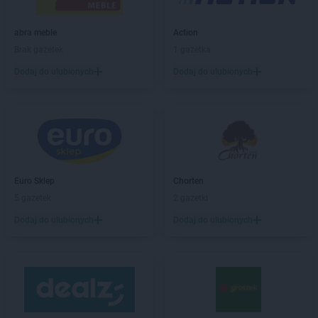
Dealz
Chełmno
Dealz
Chorzów
abra meble
Action
Dealz
Ciechocinek
Brak gazetek
1 gazetka
Dealz
Czechowice-Dziedzice
Dodaj do ulubionych
Dodaj do ulubionych
Dealz
Czerwionka-Leszczyny
Dealz
Częstochowa
Dealz
Dębica
Dealz
Dobrzykowice
Dealz
Drawsko Pomorskie
Euro Sklep
Chorten
Dealz
Elbląg
5 gazetek
2 gazetki
Dealz
Ełk
Dodaj do ulubionych
Dodaj do ulubionych
Dealz
Garwolin
Dealz
Gdańsk
Dealz
Gdynia
Dealz
Gliwice
Dealz
Głogów
Dealz
Gniezno