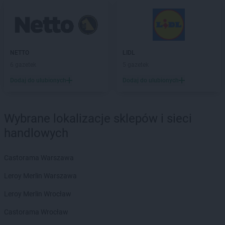
Dealz
Nowy Targ
Dealz
Nysa
Dealz
Oława
Dealz
Oleśnica
NETTO
LIDL
Dealz
Olkusz
6 gazetek
5 gazetek
Dealz
Olsztyn
Dodaj do ulubionych
Dodaj do ulubionych
Dealz
Opoczno
Dealz
Opole
Dealz
Ostróda
Wybrane lokalizacje sklepów i sieci
Dealz
Ostrołęka
handlowych
Dealz
Ostrów Mazowiecka
Dealz
Ostrów Wielkopolski
Castorama Warszawa
Dealz
Ostrzeszów
Dealz
Oświęcim
Leroy Merlin Warszawa
Dealz
Otwock
Leroy Merlin Wrocław
Dealz
Ozorków
Castorama Wrocław
Dealz
Pabianice