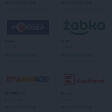
Dealz
Krapkowice
Dodaj do ulubionych
Dodaj do ulubionych
Dealz
Krosno
Dealz
Krotoszyn
Dealz
Kutno
Dealz
Lębork
Dealz
Legionowo
Dealz
Legnica
Pokusa
Żabka
Dealz
Leszno
1 gazetka
2 gazetki
Dealz
Libiąż
Dodaj do ulubionych
Dodaj do ulubionych
Dealz
Limanowa
Dealz
Lipienice
Dealz
Lipnik
Dealz
Lubawa
Dealz
Lubin
Dealz
Lublin
RTV EURO AGD
Kaufland
Dealz
Łęczna
Brak gazetek
5 gazetek
Dealz
Łochów
Dodaj do ulubionych
Dodaj do ulubionych
Dealz
Łódź