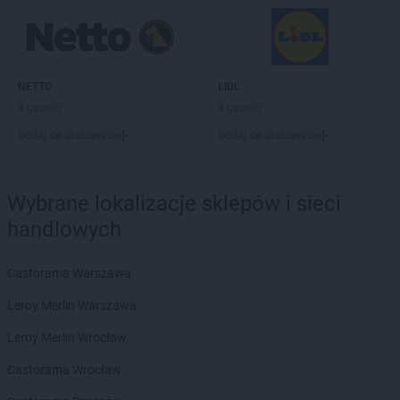
Laboo
Koniecpol
Laboo
Końskie
Laboo
Konstantynów Łódzki
Laboo
Korsze
NETTO
LIDL
Laboo
Kościerzyna
4 gazetki
4 gazetki
Laboo
Kotuń
Dodaj do ulubionych
Dodaj do ulubionych
Laboo
Kowalewo Pomorskie
Laboo
Kowiesy
Laboo
Koziegłowy
Wybrane lokalizacje sklepów i sieci
Laboo
Kożuchów
Laboo
handlowych
Kraśnik
Laboo
Krosno
Laboo
Krosno Odrzańskie
Castorama Warszawa
Laboo
Kruklanki
Leroy Merlin Warszawa
Laboo
Krynica-Zdrój
Laboo
Krynice
Leroy Merlin Wrocław
Laboo
Krzepice
Castorama Wrocław
Laboo
Krzeszyce
Laboo
Kwidzyn