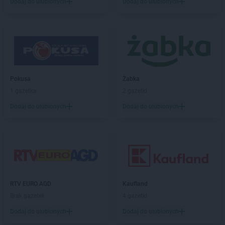
Laboo
Grybów
Dodaj do ulubionych
Dodaj do ulubionych
Laboo
Gryfów Śląski
Laboo
Grzegorzew
Laboo
Hajnówka
Laboo
Horyniec-Zdrój
Laboo
Hrubieszów
Pokusa
Żabka
Laboo
Iłów
1 gazetka
2 gazetki
Laboo
Iłża
Dodaj do ulubionych
Dodaj do ulubionych
Laboo
Imielin
Laboo
Jaktorów
Laboo
Janów Lubelski
Laboo
Jarosław
Laboo
Jasienica
Laboo
Jasieniec
RTV EURO AGD
Kaufland
Laboo
Jasło
Brak gazetek
4 gazetki
Laboo
Jastrzębie-Zdrój
Dodaj do ulubionych
Dodaj do ulubionych
Laboo
Jawor