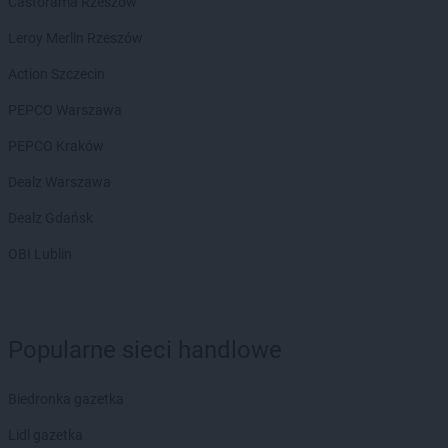
Castorama Rzeszów
Laboo
Łabunie
Leroy Merlin Rzeszów
Laboo
Łańcut
Action Szczecin
Laboo
Łaskarzew
Laboo
Ławy
PEPCO Warszawa
Laboo
Łódź
PEPCO Kraków
Laboo
Łomża
Laboo
Łosice
Dealz Warszawa
Laboo
Łuków
Dealz Gdańsk
Laboo
Lębork
OBI Lublin
Laboo
Lidzbark Warmiński
Laboo
Limanowa
Laboo
Linia
Laboo
Lipka
Popularne sieci handlowe
Laboo
Lubań
Laboo
Lubartów
Biedronka gazetka
Laboo
Lubasz
Laboo
Lidl gazetka
Lubawa