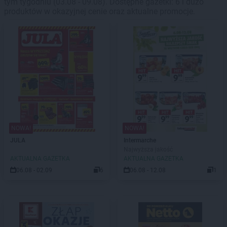
tym tygodniu (03.08 - 09.08). Dostępne gazetki: 6 i dużo
produktów w okazyjnej cenie oraz aktualne promocje.
NOWA!
NOWA!
JULA
Intermarche
Najwyższa jakość
AKTUALNA GAZETKA
AKTUALNA GAZETKA
06.08 - 02.09
6
06.08 - 12.08
1