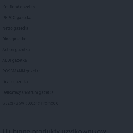
Laboo
Lubawka
Kaufland gazetka
Laboo
Lute
Laboo
PEPCO gazetka
Luzino
Laboo
Lwówek
Netto gazetka
Laboo
Maciejowice
Dino gazetka
Laboo
Malbork
Action gazetka
Laboo
Małogoszcz
Laboo
Miastko
ALDI gazetka
Laboo
Michów
ROSSMANN gazetka
Laboo
Miedźno
Laboo
Międzychód
Dealz gazetka
Laboo
Międzyrzec Podlaski
Delikatesy Centrum gazetka
Laboo
Mielec
Laboo
Mikołów
Gazetka Świąteczne Promocje
Laboo
Miłakowo
Laboo
Milejów-Osada
Laboo
Mirsk
Laboo
Mirzec
Ulubione produkty użytkowników