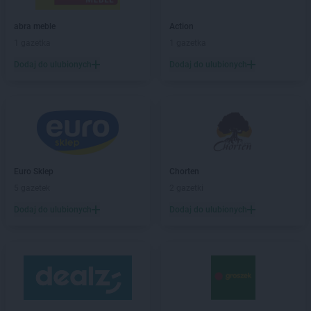
Laboo
Budzyń
Laboo
Bukowno
abra meble
Action
Laboo
Bulkowo-Kolonia
1 gazetka
1 gazetka
Laboo
Bychawa
Dodaj do ulubionych
Dodaj do ulubionych
Laboo
Byczyna
Laboo
Bydgoszcz
Laboo
Bytom
Laboo
Bytów
Laboo
Cegłów
Laboo
Cewice
Euro Sklep
Chorten
Laboo
Chałupki
5 gazetek
2 gazetki
Laboo
Chełm
Dodaj do ulubionych
Dodaj do ulubionych
Laboo
Chlewiska
Laboo
Chmielno
Laboo
Chodkowo-Działki
Laboo
Chojnice
Laboo
Chorzele
Laboo
Chorzów