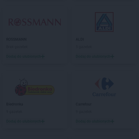
Laboo
Jutrosin
Laboo
Kaliska
Laboo
Kamień Krajeński
Laboo
Kamienna Góra
Laboo
Kańczuga
ROSSMANN
ALDI
Laboo
Karsin
Brak gazetek
5 gazetek
Laboo
Kartuzy
Dodaj do ulubionych
Dodaj do ulubionych
Laboo
Katowice
Laboo
Kąty Wrocławskie
Laboo
Kielce
Laboo
Kiełpino
Laboo
Klimontów
Laboo
Klucze
Biedronka
Carrefour
Laboo
Koczała
9 gazetek
9 gazetek
Laboo
Kolno
Laboo
Koło
Dodaj do ulubionych
Dodaj do ulubionych
Laboo
Koluszki
Laboo
Konarzyny