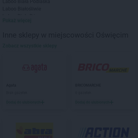
Laboo
Biała Podlaska
Laboo
Białośliwie
Laboo
Biały Bór
Pokaż więcej
Laboo
Białystok
Laboo
Bieliny
Inne sklepy w miejscowości Oświęcim
Laboo
Bieruń
Laboo
Zobacz wszystkie sklepy
Biłgoraj
Laboo
Blachownia
Laboo
Błaszki
Laboo
Błędów
Laboo
Bobolice
Laboo
Bochnia
Agata
BRICOMARCHE
Laboo
Bogatynia
Brak gazetek
6 gazetek
Laboo
Boleń
Dodaj do ulubionych
Dodaj do ulubionych
Laboo
Bolesławiec
Laboo
Bolszewo
Laboo
Boronów
Laboo
Brzeziny
Laboo
Brzozów