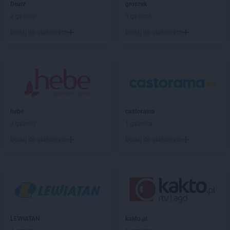
Dealz
groszek
Laboo
Chrzanów
2 gazetki
5 gazetek
Laboo
Ciechocinek
Laboo
Ciemno-Gnojna
Dodaj do ulubionych
Dodaj do ulubionych
Laboo
Cybinka
Laboo
Czaplinek
Laboo
Czarna
Laboo
Czarnków
Laboo
Częstochowa
Laboo
Człuchów
hebe
castorama
3 gazetki
1 gazetka
Laboo
Dąbrowa Górnicza
Laboo
Dąbrowa Tarnowska
Dodaj do ulubionych
Dodaj do ulubionych
Laboo
Daleszyce
Laboo
Dębica
Laboo
Dębnica Kaszubska
Laboo
Dobre
Laboo
Dobrzyca
Laboo
Drawno
LEWIATAN
kakto.pl
Laboo
Dubiecko