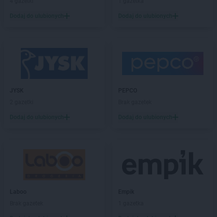
4 gazetki
1 gazetka
Laboo
Działdowo
Dodaj do ulubionych
Dodaj do ulubionych
Laboo
Elbląg
Laboo
Gąbin
Laboo
Garcz
Laboo
Garwolin
Laboo
Gierzwałd
Laboo
Giżycko
JYSK
PEPCO
Laboo
Gliwice
2 gazetki
Brak gazetek
Laboo
Głogówek
Dodaj do ulubionych
Dodaj do ulubionych
Laboo
Głowno
Laboo
Goraj
Laboo
Górowo Iławeckie
Laboo
Gorzyce
Laboo
Gostynin
Laboo
Gowidlino
Laboo
Empik
Laboo
Grodzisk Mazowiecki
Brak gazetek
1 gazetka
Laboo
Grójec