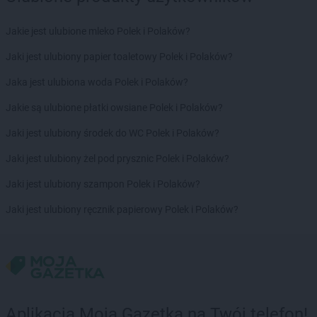
Laboo
Mława
Laboo
Modliborzyce
Jakie jest ulubione mleko Polek i Polaków?
Laboo
Morawica
Jaki jest ulubiony papier toaletowy Polek i Polaków?
Laboo
Mostki
Laboo
Mstów
Jaka jest ulubiona woda Polek i Polaków?
Laboo
Mszczonów
Jakie są ulubione płatki owsiane Polek i Polaków?
Laboo
Myślenice
Jaki jest ulubiony środek do WC Polek i Polaków?
Laboo
Narol
Laboo
Niedrzwica Duża
Jaki jest ulubiony żel pod prysznic Polek i Polaków?
Laboo
Niemcza
Jaki jest ulubiony szampon Polek i Polaków?
Laboo
Nowa Ruda
Laboo
Nowa Sól
Jaki jest ulubiony ręcznik papierowy Polek i Polaków?
Laboo
Nowe
Laboo
Nowe Miasto
Laboo
Nowe Miasto Lubawskie
Laboo
Nowy Dwór Gdański
Laboo
Nowy Sącz
Laboo
Nowy Staw
Aplikacja Moja Gazetka na Twój telefon!