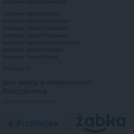
Delikatesy Centrum
Andrespol
Delikatesy Centrum
Babica
Delikatesy Centrum
Baboszewo
Delikatesy Centrum
Bachowice
Delikatesy Centrum
Baćkowice
Delikatesy Centrum
Banie Mazurskie
Delikatesy Centrum
Barciany
Delikatesy Centrum
Barcin
Delikatesy Centrum
Barlinek
Pokaż więcej
Delikatesy Centrum
Bartoszyce
Delikatesy Centrum
Baruchowo
Inne sklepy w miejscowości
Delikatesy Centrum
Barwałd Górny
Pietrzykowice
Delikatesy Centrum
Będzin
Delikatesy Centrum
Bejsce
Zobacz wszystkie sklepy
Delikatesy Centrum
Bełchatów
Delikatesy Centrum
Bełżec
Delikatesy Centrum
Besko
Delikatesy Centrum
Bestwina