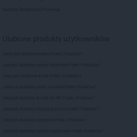
Delikatesy Centrum
Brzóza Królewska
Delikatesy Centrum
Brzóza Stadnicka
Gazetka Świąteczne Promocje
Delikatesy Centrum
Brzozów
Delikatesy Centrum
Brzyska
Delikatesy Centrum
Budy Głogowskie
Ulubione produkty użytkowników
Delikatesy Centrum
Budy Łańcuckie
Delikatesy Centrum
Bukowsko
Delikatesy Centrum
Busko-Zdrój
Jakie jest ulubione mleko Polek i Polaków?
Delikatesy Centrum
Buszkowiczki
Jaki jest ulubiony papier toaletowy Polek i Polaków?
Delikatesy Centrum
Byczyna
Delikatesy Centrum
Bydgoszcz
Jaka jest ulubiona woda Polek i Polaków?
Delikatesy Centrum
Bystra Podhalańska
Jakie są ulubione płatki owsiane Polek i Polaków?
Delikatesy Centrum
Bystry
Delikatesy Centrum
Bystrzyca Kłodzka
Jaki jest ulubiony środek do WC Polek i Polaków?
Delikatesy Centrum
Bytom
Jaki jest ulubiony żel pod prysznic Polek i Polaków?
Delikatesy Centrum
Cergowa
Jaki jest ulubiony szampon Polek i Polaków?
Delikatesy Centrum
Cewice
Jaki jest ulubiony ręcznik papierowy Polek i Polaków?
Delikatesy Centrum
Chałupki