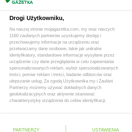
Masz sugestie lub pytania?
Delikatesy Centrum
Ciężkowice
Delikatesy Centrum
Cmolas
Napisz do nas:
support@mojagazetka.com
Drogi Użytkowniku,
Delikatesy Centrum
Czarna
Współpraca z nami
Delikatesy Centrum
Czarna Górna
Na naszej stronie mojagazetka.com, my oraz naszych
Delikatesy Centrum
Czarnków
Zobacz szczegóły
1160 zaufanych partnerów uzyskujemy dostęp i
Delikatesy Centrum
Czchów
Retail Radar – analiza rynku
przechowujemy informacje na urządzeniu oraz
Delikatesy Centrum
Czeladź
przetwarzamy dane osobowe, takie jak unikalne
Delikatesy Centrum
Czernichów
identyfikatory, standardowe informacje wysyłane przez
Wasze ulubione produkty
Delikatesy Centrum
Częstochowa
urządzenie czy dane przeglądania w celu zapewniania
Delikatesy Centrum
Czubrowice
spersonalizowanych reklam, wybór spersonalizowanych
Regulamin serwisu i polityka prywatności
treści, pomiar reklam i treści, badanie odbiorców oraz
Delikatesy Centrum
Czudec
ulepszanie usług. Za zgodą Użytkownika my i Zaufani
Mapa strony
Delikatesy Centrum
Dąbrowa Tarnowska
Partnerzy możemy używać dokładnych danych
Delikatesy Centrum
Dąbrówki
geolokalizacyjnych oraz aktywnie skanować
Zawsze najnowsze gazetki w naszej
Wszystkie miasta z lokalizacjami sklepów
charakterystykę urządzenia do celów identyfikacji.
Delikatesy Centrum
Daleszyce
Ponieważ cenimy Twoją prywatność, prosimy o zgodę na
aplikacji
Delikatesy Centrum
Dankowice
korzystanie z tych technologii poprzez kliknięcie
Delikatesy Centrum
Dębica
„Akceptuję”. Zgoda jest dobrowolna i zawsze możesz ją
Delikatesy Centrum
Dębki
+ 1,5 mln zadowolonych kupujących
zmienić/wycofać klikając przycisk ustawień prywatności
Polska
Czechy
Ukraina
Litwa
Słowacja
Rumunia
Delikatesy Centrum
Dębno
PARTNERZY
USTAWIENIA