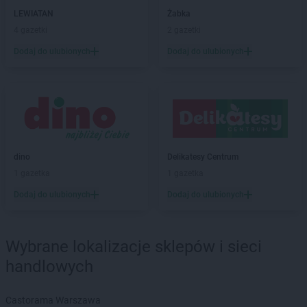
Delikatesy Centrum
Biadoliny Szlacheckie
LEWIATAN
Żabka
Delikatesy Centrum
Biała
4 gazetki
2 gazetki
Delikatesy Centrum
Biała Parcela
Dodaj do ulubionych
Dodaj do ulubionych
Delikatesy Centrum
Biała Podlaska
Delikatesy Centrum
Białobrzegi
Delikatesy Centrum
Białowieża
Delikatesy Centrum
Biały Dunajec
Delikatesy Centrum
Białystok
Delikatesy Centrum
Biecz
Delikatesy Centrum
Bielawa
dino
Delikatesy Centrum
Delikatesy Centrum
Bielawy
1 gazetka
1 gazetka
Delikatesy Centrum
Bieliny
Dodaj do ulubionych
Dodaj do ulubionych
Delikatesy Centrum
Bielsk
Delikatesy Centrum
Bielsk Podlaski
Delikatesy Centrum
Bielsko-Biała
Wybrane lokalizacje sklepów i sieci
Delikatesy Centrum
Bierdzany
handlowych
Delikatesy Centrum
Bieruń
Delikatesy Centrum
Bierutów
Delikatesy Centrum
Biłgoraj
Castorama Warszawa