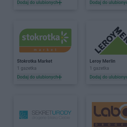
Black Red White
Wałbrzych
Black Red White
War
Dodaj do ulubionych
Dodaj do ulubiony
Black Red White
Zabrze
Black Red White
Zam
Stokrotka Market
Leroy Merlin
1 gazetka
1 gazetka
Dodaj do ulubionych
Dodaj do ulubiony