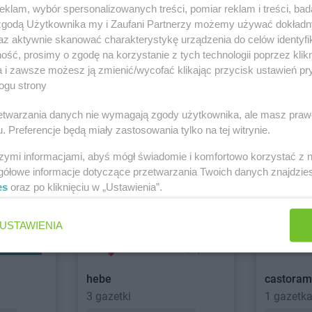
klam, wybór spersonalizowanych treści, pomiar reklam i treści, bad
 zgodą Użytkownika my i Zaufani Partnerzy możemy używać dokład
zno
Black Red White
Lubartów
Black Red W
az aktywnie skanować charakterystykę urządzenia do celów identyfi
ść, prosimy o zgodę na korzystanie z tych technologii poprzez klikn
a i zawsze możesz ją zmienić/wycofać klikając przycisk ustawień pr
y Sącz
ogu strony
BRICOMARCHE
abra meb
6 gazetek
Brak gaz
rzetwarzania danych nie wymagają zgody użytkownika, ale masz praw
rów
. Preferencje będą miały zastosowania tylko na tej witrynie.
ch
Dodaj do ulubionych
Dodaj do
szymi informacjami, abyś mógł świadomie i komfortowo korzystać z
trków
Black Red White
Płock
Black Red W
gółowe informacje dotyczące przetwarzania Twoich danych znajdzi
es
oraz po kliknięciu w „Ustawienia”.
Black Red White
Poznań
Black Red W
szów
USTAWIENIA
rżysko-
Black Red White
Słupsk
Black Red W
Black Red White
Stargard
hebe
castora
ew
Black Red White
Toruń
3 gazetki
1 gazetk