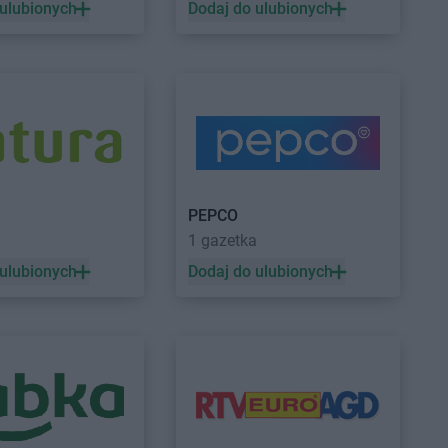
hite
Włodawa
Black Red White
Wrocław
 ulubionych
Dodaj do ulubionych
PEPCO
a
1 gazetka
 ulubionych
Dodaj do ulubionych