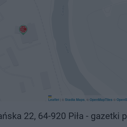
Leaflet
Stadia Maps
OpenMapTiles
OpenS
|
©
, ©
©
ńska 22, 64-920 Piła - gazetki