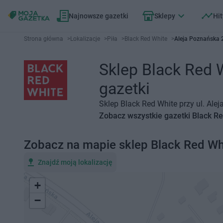
Najnowsze gazetki
Sklepy
Hit
Strona główna
>
Lokalizacje
>
Piła
>
Black Red White
>
Aleja Poznańska 2
Sklep Black Red W
gazetki
Sklep Black Red White przy ul. Ale
Zobacz wszystkie gazetki Black R
Zobacz na mapie sklep Black Red Wh
Znajdź moją lokalizację
+
−