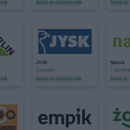
szawa
Black Red White
Wejherowo
Black Red W
ch
Dodaj do ulubionych
Dodaj do
ość
JYSK
Natura
2 gazetki
1 gazetk
ch
Dodaj do ulubionych
Dodaj do