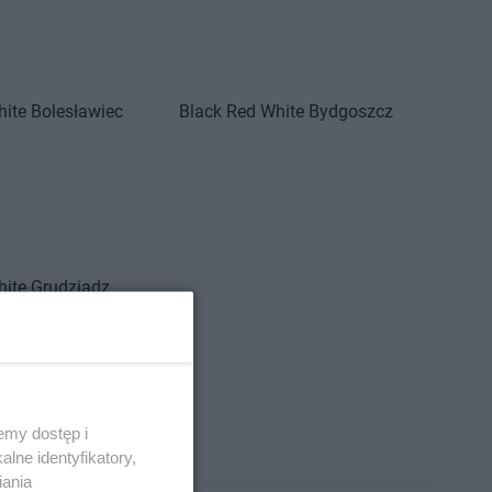
hite
Bolesławiec
Black Red White
Bydgoszcz
hite
Grudziądz
emy dostęp i
hite
Krasnystaw
Black Red White
Krosno
lne identyfikatory,
iania