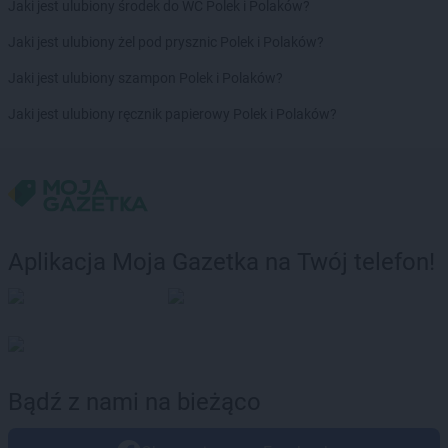
Jaki jest ulubiony środek do WC Polek i Polaków?
Delikatesy Centrum
Gryfino
Delikatesy Centrum
Gubin
Jaki jest ulubiony żel pod prysznic Polek i Polaków?
Delikatesy Centrum
Hajnówka
Jaki jest ulubiony szampon Polek i Polaków?
Delikatesy Centrum
Hańsk Pierwszy
Jaki jest ulubiony ręcznik papierowy Polek i Polaków?
Delikatesy Centrum
Harbutowice
Delikatesy Centrum
Harta
Delikatesy Centrum
Hażlach
Delikatesy Centrum
Hecznarowice
Delikatesy Centrum
Hoczew
Delikatesy Centrum
Horodło
Aplikacja Moja Gazetka na Twój telefon!
Delikatesy Centrum
Hrubieszów
Delikatesy Centrum
Humniska
Delikatesy Centrum
Hyżne
Delikatesy Centrum
Imielin
Delikatesy Centrum
Inowrocław
Bądź z nami na bieżąco
Delikatesy Centrum
Iskrzynia
Delikatesy Centrum
Iwaniska