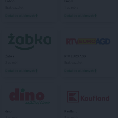
Delikatesy Centrum
Bystrzyca Kłodzka
Laboo
Empik
Delikatesy Centrum
Bytom
Brak gazetek
1 gazetka
Dodaj do ulubionych
Dodaj do ulubionych
Delikatesy Centrum
Cergowa
Delikatesy Centrum
Cewice
Delikatesy Centrum
Chałupki
Delikatesy Centrum
Charsznica
Delikatesy Centrum
Chęciny
Delikatesy Centrum
Chełm
Delikatesy Centrum
Chełm Śląski
Żabka
RTV EURO AGD
Delikatesy Centrum
Chlewiska
2 gazetki
Brak gazetek
Delikatesy Centrum
Chłopice
Dodaj do ulubionych
Dodaj do ulubionych
Delikatesy Centrum
Chmielnik
Delikatesy Centrum
Chocianów
Delikatesy Centrum
Chodzież
Delikatesy Centrum
Chojna
Delikatesy Centrum
Chojnów
Delikatesy Centrum
Chorkówka
dino
Kaufland
Delikatesy Centrum
Chorzele
2 gazetki
5 gazetek