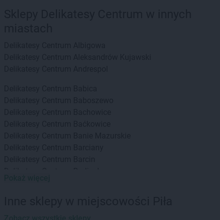
Sklepy Delikatesy Centrum w innych
miastach
Delikatesy Centrum
Albigowa
Delikatesy Centrum
Aleksandrów Kujawski
Delikatesy Centrum
Andrespol
Delikatesy Centrum
Babica
Delikatesy Centrum
Baboszewo
Delikatesy Centrum
Bachowice
Delikatesy Centrum
Baćkowice
Delikatesy Centrum
Banie Mazurskie
Delikatesy Centrum
Barciany
Delikatesy Centrum
Barcin
Delikatesy Centrum
Barlinek
Pokaż więcej
Delikatesy Centrum
Bartoszyce
Delikatesy Centrum
Baruchowo
Inne sklepy w miejscowości Piła
Delikatesy Centrum
Barwałd Górny
Delikatesy Centrum
Zobacz wszystkie sklepy
Będzin