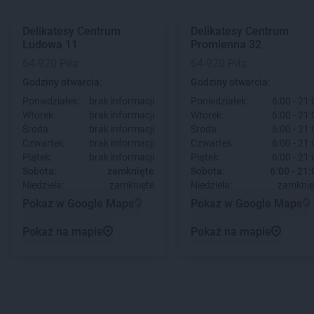
Delikatesy Centrum
Delikatesy Centrum
Ludowa 11
Promienna 32
64-920 Piła
64-920 Piła
Godziny otwarcia:
Godziny otwarcia:
Poniedziałek:
brak informacji
Poniedziałek:
6:00 - 21:
Wtorek:
brak informacji
Wtorek:
6:00 - 21:
Środa:
brak informacji
Środa:
6:00 - 21:
Czwartek:
brak informacji
Czwartek:
6:00 - 21:
Piątek:
brak informacji
Piątek:
6:00 - 21:
Sobota:
zamknięte
Sobota:
6:00 - 21:
Niedziela:
zamknięte
Niedziela:
zamknię
Pokaż w Google Maps
Pokaż w Google Maps
Pokaż na mapie
Pokaż na mapie