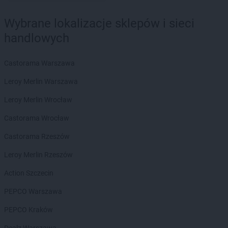
Delikatesy Centrum
Dubiecko
Delikatesy Centrum
Dwikozy
Wybrane lokalizacje sklepów i sieci
Delikatesy Centrum
Dydnia
handlowych
Delikatesy Centrum
Dynów
Delikatesy Centrum
Działoszyn
Castorama Warszawa
Delikatesy Centrum
Dziekanowice
Delikatesy Centrum
Dziergowice
Leroy Merlin Warszawa
Delikatesy Centrum
Dzikowiec
Leroy Merlin Wrocław
Delikatesy Centrum
Elbląg
Castorama Wrocław
Delikatesy Centrum
Fałków
Castorama Rzeszów
Delikatesy Centrum
Florynka
Leroy Merlin Rzeszów
Delikatesy Centrum
Frydman
Delikatesy Centrum
Frysztak
Action Szczecin
Delikatesy Centrum
Gąbin
PEPCO Warszawa
Delikatesy Centrum
Garnek
PEPCO Kraków
Delikatesy Centrum
Gawłuszowice
Delikatesy Centrum
Gdów