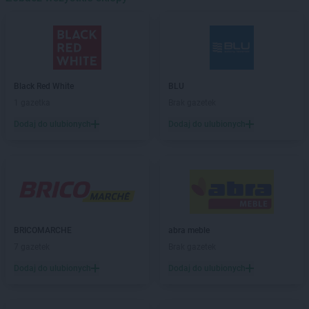
Delikatesy Centrum
Bejsce
Delikatesy Centrum
Bełchatów
Delikatesy Centrum
Bełżec
Delikatesy Centrum
Besko
Delikatesy Centrum
Bestwina
Black Red White
BLU
Delikatesy Centrum
Biadoliny Szlacheckie
1 gazetka
Brak gazetek
Delikatesy Centrum
Biała
Dodaj do ulubionych
Dodaj do ulubionych
Delikatesy Centrum
Biała Parcela
Delikatesy Centrum
Biała Podlaska
Delikatesy Centrum
Białobrzegi
Delikatesy Centrum
Białowieża
Delikatesy Centrum
Biały Dunajec
Delikatesy Centrum
Białystok
Delikatesy Centrum
Biecz
BRICOMARCHE
abra meble
Delikatesy Centrum
Bielawa
7 gazetek
Brak gazetek
Delikatesy Centrum
Bielawy
Dodaj do ulubionych
Dodaj do ulubionych
Delikatesy Centrum
Bieliny
Delikatesy Centrum
Bielsk