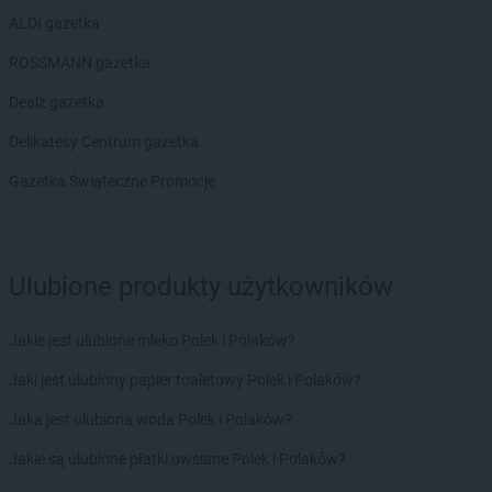
Delikatesy Centrum
Górki Wielkie
ALDI gazetka
Delikatesy Centrum
Gorlice
Delikatesy Centrum
Gorzów Wielkopolski
ROSSMANN gazetka
Delikatesy Centrum
Górzyca
Dealz gazetka
Delikatesy Centrum
Gorzyce
Delikatesy Centrum
Gostyń
Delikatesy Centrum gazetka
Delikatesy Centrum
Gostynin
Gazetka Świąteczne Promocje
Delikatesy Centrum
Grabowiec
Delikatesy Centrum
Grabownica Starzeńska
Delikatesy Centrum
Grajewo
Delikatesy Centrum
Grębów
Ulubione produkty użytkowników
Delikatesy Centrum
Gródek nad Dunajcem
Delikatesy Centrum
Grodków
Jakie jest ulubione mleko Polek i Polaków?
Delikatesy Centrum
Grodzisk
Delikatesy Centrum
Grodzisk Mazowiecki
Jaki jest ulubiony papier toaletowy Polek i Polaków?
Delikatesy Centrum
Gromnik
Jaka jest ulubiona woda Polek i Polaków?
Delikatesy Centrum
Grotniki
Delikatesy Centrum
Grudna Górna
Jakie są ulubione płatki owsiane Polek i Polaków?
Delikatesy Centrum
Grybów