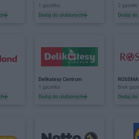
1 gazetka
2 gazetki
kary Śląskie
Stokrotka Market
Pokrówka
Stokrotka M
ch
Dodaj do ulubionych
Dodaj do
trowice
Stokrotka Market
Połczyn-Zdrój
Stokrotka M
Stokrotka Market
Poniatowa
Stokrotka M
a
Stokrotka Market
Porosły
Stokrotka M
sz
Stokrotka Market
Posada
Stokrotka M
ock
Stokrotka Market
Poznań
Stokrotka M
cz
Stokrotka Market
Rozogi
Stokrotka M
da
Stokrotka Market
Ruda-Huta
Stokrotka M
jowiec
Stokrotka Market
Rudki
Stokrotka M
Delikatesy Centrum
ROSSMA
ietnica
Stokrotka Market
Rudnik nad
Zdrój
1 gazetka
Brak gaz
snowo
Sanem
Stokrotka M
ch
Dodaj do ulubionych
Dodaj do
dliszcze
Stokrotka Market
Skórcz
Stokrotka M
emianowice
Stokrotka Market
Skrbeńsko
Gdański
Stokrotka Market
Sławatycze
Stokrotka M
emień
Stokrotka Market
Sobieszyn
Stokrotka M
ennica
Stokrotka Market
Sokółka
Stokrotka M