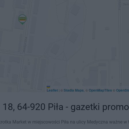
Leaflet
Stadia Maps
OpenMapTiles
OpenSt
|
©
, ©
©
8, 64-920 Piła - gazetki promo
rotka Market w miejscowości Piła na ulicy Medyczna ważne w ty