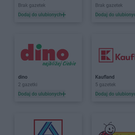
Brak gazetek
Brak gazetek
Stokrotka Market
Parzęczew
Stokrotka Market
Pie
Dodaj do ulubionych
Dodaj do ulubiony
Stokrotka Market
Pawłów
Stokrotka Market
Pie
Stokrotka Market
Pęgów
Wielkie
Stokrotka Market
Piaseczno
Stokrotka Market
Pił
Stokrotka Market
Piątnica
Stokrotka Market
Pi
Poduchowna
Stokrotka Market
Pł
Stokrotka Market
Raba Wyżna
Stokrotka Market
Re
Stokrotka Market
Rąbień
Stokrotka Market
Re
Stokrotka Market
Racibórz
Stokrotka Market
Re
dino
Kaufland
Stokrotka Market
Rawa
Stokrotka Market
Rok
2 gazetki
5 gazetek
Mazowiecka
Stokrotka Market
Ro
Dodaj do ulubionych
Dodaj do ulubiony
Stokrotka Market
Sadlinki
Stokrotka Market
Sie
Stokrotka Market
Sanok
Stokrotka Market
Si
Stokrotka Market
Sarnaki
Śląskie
Stokrotka Market
Sawin
Stokrotka Market
Si
Stokrotka Market
Sędziszów
Stokrotka Market
Si