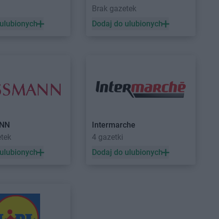
Brak gazetek
arket
Prochowice
Stokrotka Market
Puchaczów
 ulubionych
Dodaj do ulubionych
arket
Pruszków
Stokrotka Market
Puławy
arket
Przerośl
Stokrotka Market
Pysznica
arket
Przyszów
arket
Psary
arket
Pszczyna
arket
Rutki-Kossaki
arket
Rybnik
arket
Rymanów-
NN
Intermarche
etek
4 gazetki
arket
Rzeszów
 ulubionych
Dodaj do ulubionych
arket
Starogard
Stokrotka Market
Suwałki
Stokrotka Market
Swarzędz
arket
Stary Uścimów
Stokrotka Market
Szamotuły
arket
Stężyca
Stokrotka Market
Szastarka
arket
Stoczek
Stokrotka Market
Szczecin