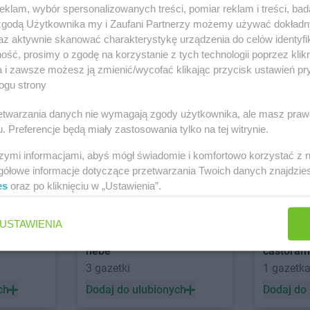
ipów
Stokrotka Market
Firlej
Stokrotka M
klam, wybór spersonalizowanych treści, pomiar reklam i treści, bad
 zgodą Użytkownika my i Zaufani Partnerzy możemy używać dokład
ynia
Stokrotka Market
Goraj
Stokrotka M
az aktywnie skanować charakterystykę urządzenia do celów identyfi
wice
Stokrotka Market
Gorzów
Pilicą
ść, prosimy o zgodę na korzystanie z tych technologii poprzez klikn
łąb
Wielkopolski
Stokrotka M
BRICOMARCHE
abra meb
a i zawsze możesz ją zmienić/wycofać klikając przycisk ustawień pr
łaszyn
Stokrotka Market
Grabiny
Dolne
ogu strony
7 gazetek
Brak gaz
ch
Dodaj do ulubionych
Dodaj do
rzetwarzania danych nie wymagają zgody użytkownika, ale masz praw
. Preferencje będą miały zastosowania tylko na tej witrynie.
trzębie-
Stokrotka Market
Jedwabno
Stokrotka M
Stokrotka Market
Jejkowice
Wisłą
szymi informacjami, abyś mógł świadomie i komfortowo korzystać z
gółowe informacje dotyczące przetwarzania Twoich danych znajdzi
worzno
Stokrotka Market
Józefów
Stokrotka M
es
oraz po kliknięciu w „Ustawienia”.
lińsk
Kościelny
zierzyn-
Stokrotka Market
Kołobrzeg
Stokrotka M
USTAWIENIA
Stokrotka Market
Koluszki
Stokrotka M
any
Stokrotka Market
Komarów-
Stokrotka M
hebe
castora
uczbork
Osada
Kolonia
3 gazetki
1 gazetk
urów
Stokrotka Market
Komarówka
Stokrotka M
ch
Dodaj do ulubionych
Dodaj do
byłka
Podlaska
Stokrotka M