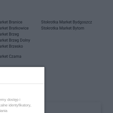
arket
Branice
Stokrotka Market
Bydgoszcz
arket
Bratkowice
Stokrotka Market
Bytom
arket
Brzeg
arket
Brzeg Dolny
arket
Brzesko
arket
Czarna
arket
Drelów
Stokrotka Market
Dzierżoniów
arket
Drezdenko
Stokrotka Market
Dziewkowice
arket
Drygały
emy dostęp i
lne identyfikatory,
iania