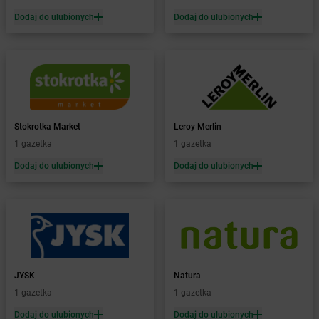
Żabka
Białogóra
Dodaj do ulubionych
Dodaj do ulubionych
Żabka
Białośliwie
Żabka
Białowieża
Żabka
Biały Dunajec
Żabka
Białystok
Żabka
Bibice
Żabka
Biczyce Dolne
Stokrotka Market
Leroy Merlin
Żabka
Biecz
1 gazetka
1 gazetka
Żabka
Biedrusko
Dodaj do ulubionych
Dodaj do ulubionych
Żabka
Bielany Wrocławskie
Żabka
Bielawa
Żabka
Bielsk
Żabka
Bielsk Podlaski
Żabka
Bielsko
Żabka
Bielsko-Biała
Żabka
Bieniewice
JYSK
Natura
Żabka
Bieruń
1 gazetka
1 gazetka
Żabka
Biery
Dodaj do ulubionych
Dodaj do ulubionych