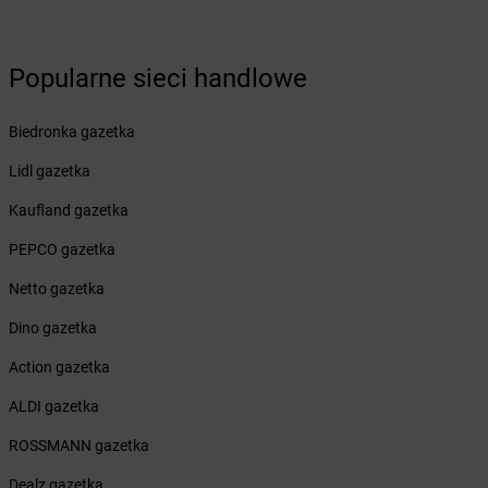
Żabka
Budziechów
Żabka
Budziszewice
Popularne sieci handlowe
Żabka
Budzów
Żabka
Budzyń
Żabka
Bujaków
Biedronka gazetka
Żabka
Buk
Lidl gazetka
Żabka
Bukowiec
Żabka
Bukowina Tatrzańska
Kaufland gazetka
Żabka
Bukowno
PEPCO gazetka
Żabka
Bulowice
Żabka
Busko-Zdrój
Netto gazetka
Żabka
Bychawa
Dino gazetka
Żabka
Bycina
Żabka
Byczyna
Action gazetka
Żabka
Bydgoszcz
ALDI gazetka
Żabka
Bydlin
Żabka
Bydlino
ROSSMANN gazetka
Żabka
Bystra
Dealz gazetka