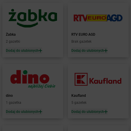
Żabka
Bobrowniki
Żabka
Bochnia
Żabka
Bodzechów
Żabka
Bodzentyn
Żabka
Bogatki
Żabka
RTV EURO AGD
Żabka
Bogatynia
2 gazetki
Brak gazetek
Żabka
Bogdaniec
Dodaj do ulubionych
Dodaj do ulubionych
Żabka
Bogdanowo
Żabka
Boguchwała
Żabka
Boguchwałowice
Żabka
Boguszów-Gorce
Żabka
Boguszyce
Żabka
Bohater
Żabka
Bojano
dino
Kaufland
Żabka
Bojszowy
1 gazetka
5 gazetek
Żabka
Bolechowo
Dodaj do ulubionych
Dodaj do ulubionych
Żabka
Bolęcin
Żabka
Bolesław
Żabka
Bolesławiec