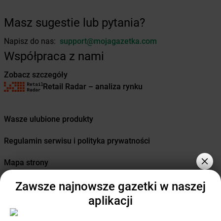
Żabka
Chociwel
Żabka
Choczewo
Masz sugestie lub pytania?
Żabka
Chocznia
Napisz do nas:
support@mojagazetka.com
Żabka
Chodzież
Żabka
Chojęcin
Współpraca z nami
Żabka
Chojna
Zobacz szczegóły
Żabka
Chojnice
Retail Radar – analiza rynku
Żabka
Chojniczki
Żabka
Chojnów
Żabka
Cholerzyn
Wasze ulubione produkty
Żabka
Chomęcice
Żabka
Choroszcz
Regulamin serwisu i polityka prywatności
Żabka
Chorzele
Żabka
Chorzelów
Mapa strony
Żabka
Chorzów
Żabka
Choszczno
Zawsze najnowsze gazetki w naszej
Wszystkie miasta z lokalizacjami sklepów
Żabka
Chotomów
aplikacji
Żabka
Chróścice
Żabka
Chruściele