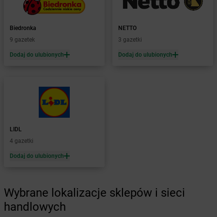
Żabka
Borzytuchom
Żabka
Boża Wola
Żabka
Bralin
Biedronka
NETTO
Żabka
Branice
9 gazetek
3 gazetki
Żabka
Braniewo
Dodaj do ulubionych
Dodaj do ulubionych
Żabka
Brańsk
Żabka
Brenna
Żabka
Brodnica
Żabka
Brodnica Górna
Żabka
Brodowo
Żabka
Brody
Żabka
Brojce
LIDL
Żabka
Bronina
4 gazetki
Żabka
Brudzeń Duży
Dodaj do ulubionych
Żabka
Bruskowo Wielkie
Żabka
Brusy
Żabka
Brwinów
Wybrane lokalizacje sklepów i sieci
Żabka
Brynica
handlowych
Żabka
Brzączowice