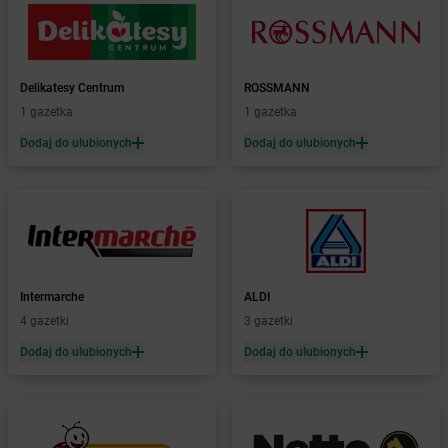
Żabka
Bolewice
Żabka
Bolków
Żabka
Bolszewo
Delikatesy Centrum
ROSSMANN
Żabka
Bońki
1 gazetka
1 gazetka
Żabka
Borawe
Żabka
Borek Stary
Dodaj do ulubionych
Dodaj do ulubionych
Żabka
Borek Wielkopolski
Żabka
Borkowo
Żabka
Borne Sulinowo
Żabka
Boronów
Żabka
Borowa
Żabka
Borowianka
Intermarche
ALDI
Żabka
Borówiec
4 gazetki
3 gazetki
Żabka
Borówno
Dodaj do ulubionych
Dodaj do ulubionych
Żabka
Borowo
Żabka
Boruja Kościelna
Żabka
Borzęcin Duży
Żabka
Borzygniew