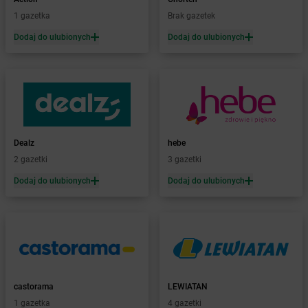
Żabka
Bęczków
1 gazetka
Brak gazetek
Żabka
Będzin
Dodaj do ulubionych
Dodaj do ulubionych
Żabka
Bełchatów
Żabka
Bełsznica
Żabka
Bełżyce
Żabka
Bestwina
Żabka
Bestwinka
Żabka
Bezrzecze
Żabka
BG1
Dealz
hebe
Żabka
Biała
2 gazetki
3 gazetki
Żabka
Biała Druga
Dodaj do ulubionych
Dodaj do ulubionych
Żabka
Biała Piska
Żabka
Biała Podlaska
Żabka
Biała Rawska
Żabka
Białe Błota
Żabka
Białka
Żabka
Białka Tatrzańska
castorama
LEWIATAN
Żabka
Białobrzegi
1 gazetka
4 gazetki
Żabka
Białogard