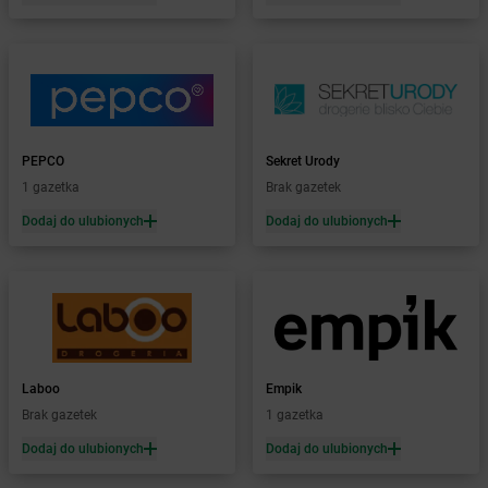
Żabka
Bieżuń
Żabka
Bilcza
Żabka
Biłgoraj
Żabka
Biórków Mały
Żabka
Biskupice
Żabka
Biskupiec
Żabka
Biskupów
PEPCO
Sekret Urody
Żabka
Blachownia
1 gazetka
Brak gazetek
Żabka
Błażejewo
Dodaj do ulubionych
Dodaj do ulubionych
Żabka
Błażowa
Żabka
Blizne Łaszczyńskiego
Żabka
Bliżyn
Żabka
Blok Dobryszyce
Żabka
Błonie
Żabka
Bobolice
Laboo
Empik
Żabka
Bobolin
Brak gazetek
1 gazetka
Żabka
Bobowa
Żabka
Bobrek
Dodaj do ulubionych
Dodaj do ulubionych
Żabka
Bobrowiec