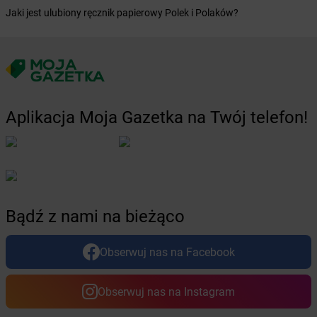
Żabka
Chechło
Jaki jest ulubiony ręcznik papierowy Polek i Polaków?
Żabka
Chęciny
Żabka
Chełm
Żabka
Chełm Śląski
Żabka
Chełmek
Żabka
Chełmno
Żabka
Chełmsko Śląskie
Aplikacja Moja Gazetka na Twój telefon!
Żabka
Chełmża
Żabka
Chłapowo
Żabka
Chlastawa
Żabka
Chlewice
Żabka
Chludowo
Żabka
Chmielek
Bądź z nami na bieżąco
Żabka
Chmielnik
Żabka
Chmielno
Obserwuj nas na Facebook
Żabka
Chobienice
Żabka
Choceń
Obserwuj nas na Instagram
Żabka
Chocianów
Żabka
Chociszewo