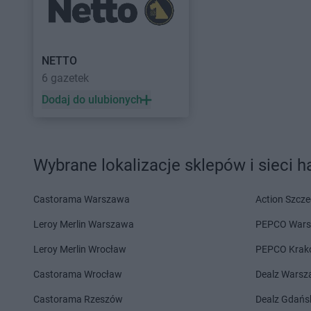
Delikatesy Centrum
Chełm
Delikatesy Centrum
Delikatesy Centrum
Chełm Śląski
Delikatesy Centrum
Delikatesy Centrum
Chlewiska
Delikatesy Centrum
NETTO
Delikatesy Centrum
Dąbrowa
Delikatesy Centrum
6 gazetek
Tarnowska
Delikatesy Centrum
Delikatesy Centrum
Dąbrówki
Delikatesy Centrum
Dodaj do ulubionych
Delikatesy Centrum
Daleszyce
Delikatesy Centrum
Delikatesy Centrum
Dankowice
Zdrój
Delikatesy Centrum
Dębica
Delikatesy Centrum
Wybrane lokalizacje sklepów i sieci 
Delikatesy Centrum
Dębki
Delikatesy Centrum
Delikatesy Centrum
Elbląg
Castorama Warszawa
Action Szcze
Delikatesy Centrum
Fałków
Delikatesy Centrum
Leroy Merlin Warszawa
PEPCO War
Delikatesy Centrum
Gąbin
Delikatesy Centrum
Leroy Merlin Wrocław
PEPCO Krak
Delikatesy Centrum
Garnek
Delikatesy Centrum
Castorama Wrocław
Dealz Wars
Delikatesy Centrum
Małopolski
Gawłuszowice
Delikatesy Centrum
Castorama Rzeszów
Dealz Gdańs