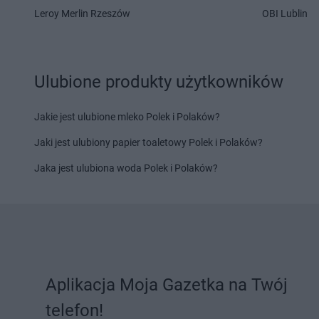
Delikatesy Centrum
Gdów
Delikatesy Centrum
Leroy Merlin Rzeszów
OBI Lublin
Delikatesy Centrum
Gdynia
Delikatesy Centrum
Delikatesy Centrum
Giedlarowa
Delikatesy Centrum
Delikatesy Centrum
Gierlachów
Łańcucka
Delikatesy Centrum
Gilowice
Delikatesy Centrum
Ulubione produkty użytkowników
Delikatesy Centrum
Giżycko
Delikatesy Centrum
Delikatesy Centrum
Gliwice
Jakie jest ulubione mleko Polek i Polaków?
Delikatesy Centrum
Hajnówka
Delikatesy Centrum
Jaki jest ulubiony papier toaletowy Polek i Polaków?
Delikatesy Centrum
Hańsk
Delikatesy Centrum
Pierwszy
Delikatesy Centrum
Jaka jest ulubiona woda Polek i Polaków?
Delikatesy Centrum
Imielin
Delikatesy Centrum
Delikatesy Centrum
Inowrocław
Delikatesy Centrum
Delikatesy Centrum
Jabłonka
Delikatesy Centrum
Delikatesy Centrum
Jadowniki
Delikatesy Centrum
Delikatesy Centrum
Janikowo
Rosielna
Aplikacja Moja Gazetka na Twój
Delikatesy Centrum
Janów
Delikatesy Centrum
telefon!
Podlaski
Delikatesy Centrum