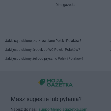
Głuchołazy
Kalwaria
Delikatesy 
Dino gazetka
Głuszyca
Delikatesy Centrum
Górki Małe
Starzeńska
Gniewczyna
Delikatesy Centrum
Górki Wielkie
Delikatesy 
Delikatesy Centrum
Gorlice
Delikatesy 
Gniewino
Delikatesy Centrum
Gorzów
Delikatesy 
Gniewkowo
Wielkopolski
Dunajcem
Delikatesy Centrum
Górzyca
Delikatesy 
Jakie są ulubione płatki owsiane Polek i Polaków?
Harbutowice
Delikatesy Centrum
Delikatesy 
Jaki jest ulubiony środek do WC Polek i Polaków?
Harta
Hecznarowice
Delikatesy 
Hażlach
Delikatesy Centrum
Hoczew
Delikatesy 
Jaki jest ulubiony żel pod prysznic Polek i Polaków?
Iskrzynia
Delikatesy Centrum
Iwanowice
Delikatesy 
Iwaniska
Włościańskie
Delikatesy 
Jarosław
Delikatesy Centrum
Jastrzębia
Delikatesy 
Jasienica
Delikatesy Centrum
Jawiszowice
Delikatesy 
Delikatesy Centrum
Jawor
Delikatesy 
Masz sugestie lub pytania?
Jasionka
Delikatesy Centrum
Jawornik
Delikatesy 
Jasionów
Polski
Delikatesy 
Napisz do nas:
support@mojagazetka.com