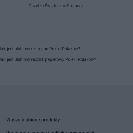
Centrum
Grabownica
Delikatesy Centrum
Grotniki
Gazetka Świąteczne Promocje
Delikatesy Centrum
Grudna
Centrum
Grajewo
Górna
Centrum
Grębów
Delikatesy Centrum
Grybów
Centrum
Gródek nad
Delikatesy Centrum
Gryfino
Delikatesy Centrum
Gubin
Centrum
Grodków
Jaki jest ulubiony szampon Polek i Polaków?
Centrum
Horodło
Delikatesy Centrum
Hyżne
Jaki jest ulubiony ręcznik papierowy Polek i Polaków?
Centrum
Hrubieszów
Centrum
Humniska
Centrum
Iwkowa
Centrum
Izbica
Centrum
Jelenia Góra
Delikatesy Centrum
Jonkowo
Centrum
Jeleśnia
Delikatesy Centrum
Jordanów
Centrum
Jemielnica
Delikatesy Centrum
Józefów
Wasze ulubione produkty
Centrum
Jenin
Delikatesy Centrum
Jurków
Centrum
Regulamin serwisu i polityka prywatności