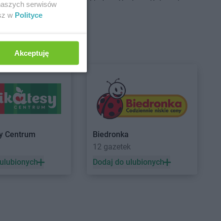
Centrum
Brudzeń
Delikatesy Centrum
Bukowsko
 naszych serwisów
Delikatesy Centrum
Busko-Zdrój
esz w
Polityce
Centrum
Brusy
Delikatesy Centrum
Centrum
Brzączowice
Buszkowiczki
Centrum
Brzeszcze
Delikatesy Centrum
Byczyna
Akceptuję
Centrum
Brzezinka
Delikatesy Centrum
Bydgoszcz
Centrum
Brzeziny
Delikatesy Centrum
Bystra
Centrum
Brzezna
Podhalańska
Centrum
Brzeźnica
Delikatesy Centrum
Bystry
Centrum
Brzostek
Delikatesy Centrum
Bystrzyca
Centrum
Brzoza
Kłodzka
Centrum
Brzóza
Delikatesy Centrum
Bytom
sy Centrum
Biedronka
a
12 gazetek
 ulubionych
Dodaj do ulubionych
Centrum
Ciężkowice
Delikatesy Centrum
Czernichów
Centrum
Cmolas
Delikatesy Centrum
Częstochowa
Centrum
Czarna
Delikatesy Centrum
Czubrowice
Centrum
Czarna
Delikatesy Centrum
Czudec