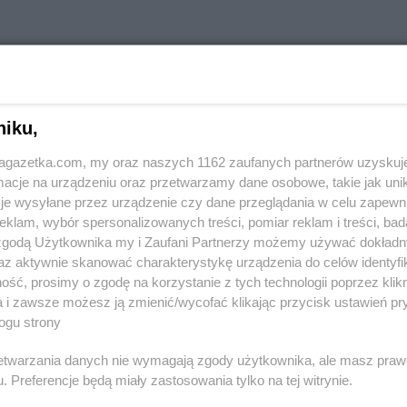
w innych miastach
niku,
jagazetka.com, my oraz naszych 1162 zaufanych partnerów uzyskuj
Aleksandrów
Delikatesy Centrum
Andrespol
cje na urządzeniu oraz przetwarzamy dane osobowe, takie jak unika
je wysyłane przez urządzenie czy dane przeglądania w celu zapewn
klam, wybór spersonalizowanych treści, pomiar reklam i treści, bad
Biała
Delikatesy Centrum
Błaszki
Delikatesy 
 zgodą Użytkownika my i Zaufani Partnerzy możemy używać dokład
Biała Parcela
Delikatesy Centrum
Błażowa
Delikatesy 
az aktywnie skanować charakterystykę urządzenia do celów identyfi
Biała
Delikatesy Centrum
Blizne
Delikatesy 
ść, prosimy o zgodę na korzystanie z tych technologii poprzez klikn
Delikatesy Centrum
Bliżyn
Delikatesy 
a i zawsze możesz ją zmienić/wycofać klikając przycisk ustawień pr
ogu strony
Białobrzegi
Delikatesy Centrum
Błotnica
Delikatesy 
Białowieża
Strzelecka
Delikatesy 
rzetwarzania danych nie wymagają zgody użytkownika, ale masz praw
Biały
Delikatesy Centrum
Bobowa
Delikatesy 
. Preferencje będą miały zastosowania tylko na tej witrynie.
Delikatesy Centrum
Bóbrka
Delikatesy 