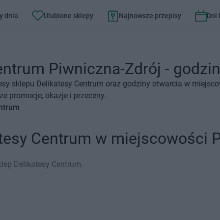
y dnia
Ulubione sklepy
Najnowsze przepisy
Dni
entrum Piwniczna-Zdrój - godziny
esy sklepu Delikatesy Centrum oraz godziny otwarcia w miejsco
e promocje, okazje i przeceny.
entrum
atesy Centrum w miejscowości P
lep Delikatesy Centrum.