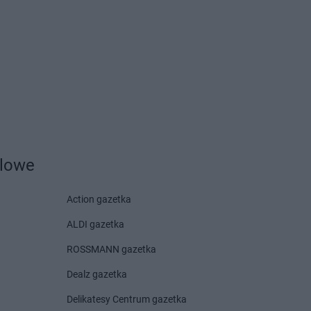
Centrum
Czarnków
Centrum
Czchów
Centrum
Czeladź
Centrum
Drwinia
Delikatesy Centrum
Centrum
Dubiecko
Dziekanowice
Centrum
Dwikozy
Delikatesy Centrum
Dziergowice
Centrum
Dydnia
Delikatesy Centrum
Dzikowiec
Centrum
Dynów
Centrum
Działoszyn
dlowe
Action gazetka
Centrum
Frysztak
ALDI gazetka
Centrum
Gorzyce
Delikatesy Centrum
Grodzisk
ROSSMANN gazetka
Centrum
Gostyń
Delikatesy Centrum
Grodzisk
Dealz gazetka
Centrum
Gostynin
Mazowiecki
Centrum
Grabowiec
Delikatesy Centrum
Gromnik
Delikatesy Centrum gazetka