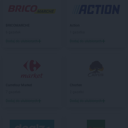
LEWIATAN
Barwałd Dolny
LEWIATAN
Barwice
LEWIATAN
Batorz
LEWIATAN
Bębło
BRICOMARCHE
Action
LEWIATAN
Będzin
6 gazetek
1 gazetka
LEWIATAN
Bejsce
Dodaj do ulubionych
Dodaj do ulubionych
LEWIATAN
Bełk
LEWIATAN
Bełżyce
LEWIATAN
Benice
LEWIATAN
Bęsia
LEWIATAN
Bestwina
LEWIATAN
Bestwinka
Carrefour Market
Chorten
LEWIATAN
Biadoliny Szlacheckie
7 gazetek
2 gazetki
LEWIATAN
Biała
LEWIATAN
Biała Druga
Dodaj do ulubionych
Dodaj do ulubionych
LEWIATAN
Biała Piska
LEWIATAN
Biała Podlaska
LEWIATAN
Białaczów
LEWIATAN
Białka Tatrzańska