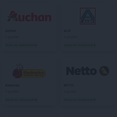
LEWIATAN
Budzyń
LEWIATAN
Buk
LEWIATAN
Buków
LEWIATAN
Bukowiec
LEWIATAN
Bukowo
Auchan
ALDI
LEWIATAN
Bulkowo
5 gazetek
5 gazetek
LEWIATAN
Bulowice
Dodaj do ulubionych
Dodaj do ulubionych
LEWIATAN
Burzec
LEWIATAN
Buśno
LEWIATAN
Bychawa
LEWIATAN
Bydgoszcz
LEWIATAN
Bystra
LEWIATAN
Bystrzyca
LEWIATAN
Bystrzyca Kłodzka
Biedronka
NETTO
LEWIATAN
Bystrzyca Stara
9 gazetek
4 gazetki
LEWIATAN
Byszewo
Dodaj do ulubionych
Dodaj do ulubionych
LEWIATAN
Bytom
LEWIATAN
Bytoń