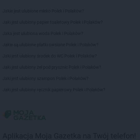
LEWIATAN
Czerna
Jakie jest ulubione mleko Polek i Polaków?
LEWIATAN
Czernichów
LEWIATAN
Czerniewice
Jaki jest ulubiony papier toaletowy Polek i Polaków?
LEWIATAN
Czernikowo
Jaka jest ulubiona woda Polek i Polaków?
LEWIATAN
Czersk
LEWIATAN
Czerwińsk nad Wisłą
Jakie są ulubione płatki owsiane Polek i Polaków?
LEWIATAN
Czerwionka-Leszczyny
Jaki jest ulubiony środek do WC Polek i Polaków?
LEWIATAN
Czerwona Wola
LEWIATAN
Czerwone
Jaki jest ulubiony żel pod prysznic Polek i Polaków?
LEWIATAN
Czerwonka
Jaki jest ulubiony szampon Polek i Polaków?
LEWIATAN
Częstochowa
LEWIATAN
Człuchów
Jaki jest ulubiony ręcznik papierowy Polek i Polaków?
LEWIATAN
Czółna
LEWIATAN
Czuryły
LEWIATAN
Czyżew
LEWIATAN
Czyżowice
LEWIATAN
Ćmiłów
Aplikacja Moja Gazetka na Twój telefon!