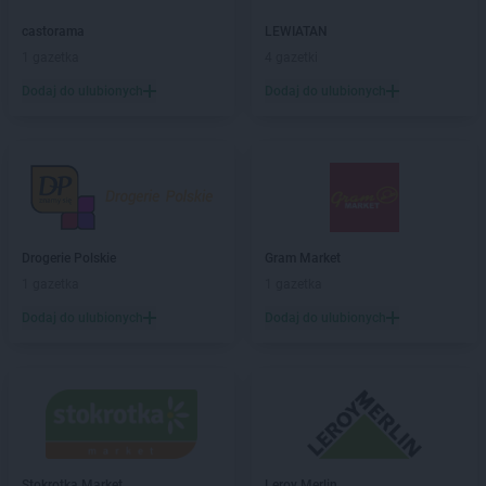
LEWIATAN
Biłgoraj
LEWIATAN
castorama
Biórków Wielki
LEWIATAN
LEWIATAN
1 gazetka
Biskupice
4 gazetki
LEWIATAN
Biskupie-Kolonia
Dodaj do ulubionych
Dodaj do ulubionych
LEWIATAN
Biskupiec
LEWIATAN
Biszcza
LEWIATAN
Bisztynek
LEWIATAN
Bładnice Dolne
LEWIATAN
Błażek
LEWIATAN
Blizne
Drogerie Polskie
Gram Market
LEWIATAN
Bobolice
1 gazetka
1 gazetka
LEWIATAN
Bobrek
LEWIATAN
Dodaj do ulubionych
Bobrowa
Dodaj do ulubionych
LEWIATAN
Bobrowniki
LEWIATAN
Bochnia
LEWIATAN
Bodzanów
LEWIATAN
Bodzechów
LEWIATAN
Bodzentyn
LEWIATAN
Bogumiłowice
Stokrotka Market
Leroy Merlin