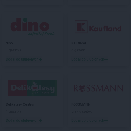
LEWIATAN
Brwilno
LEWIATAN
Brzeg
LEWIATAN
Brzemiona
LEWIATAN
Brześć Kujawski
LEWIATAN
Brzesko
LEWIATAN
Brzeziny
dino
Kaufland
LEWIATAN
Brzeziny-Kolonia
1 gazetka
4 gazetki
LEWIATAN
Brzeźnica
LEWIATAN
Brzeźno
Dodaj do ulubionych
Dodaj do ulubionych
LEWIATAN
Brzostowiec
LEWIATAN
Brzozie
LEWIATAN
Brzozów Stary
LEWIATAN
Brzozowica Duża
LEWIATAN
Brzyszów
LEWIATAN
Buczkowice
Delikatesy Centrum
ROSSMANN
LEWIATAN
Budry
1 gazetka
Brak gazetek
LEWIATAN
Budy Kozickie
Dodaj do ulubionych
Dodaj do ulubionych
LEWIATAN
Budzisław Kościelny
LEWIATAN
Budzów