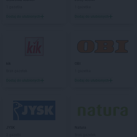
LEWIATAN
Bojano
1 gazetka
1 gazetka
LEWIATAN
Bojszowy
Dodaj do ulubionych
Dodaj do ulubionych
LEWIATAN
Bolechowice
LEWIATAN
Bolesław
LEWIATAN
Bolesławiec
LEWIATAN
Bolestraszyce
LEWIATAN
Boleszkowice
LEWIATAN
Bolków
LEWIATAN
Bolszewo
kik
OBI
LEWIATAN
Bondyrz
Brak gazetek
1 gazetka
LEWIATAN
Borki
Dodaj do ulubionych
Dodaj do ulubionych
LEWIATAN
Borki Wielkie
LEWIATAN
Boronów
LEWIATAN
Borowa
LEWIATAN
Borowe
LEWIATAN
Borowie
LEWIATAN
Borowno
JYSK
Natura
LEWIATAN
Borowo
2 gazetki
Brak gazetek
LEWIATAN
Borowy Młyn