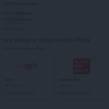
LEWIATAN
Augustów
LEWIATAN
Babiak
LEWIATAN
Babice
LEWIATAN
Babin
Pokaż więcej
LEWIATAN
Baborów
LEWIATAN
Baboszewo
Inne sklepy w miejscowości Płock
LEWIATAN
Baciuty
LEWIATAN
Zobacz wszystkie sklepy
Bąkowo
LEWIATAN
Baligród
LEWIATAN
Balin
LEWIATAN
Banino
LEWIATAN
Baranowo
LEWIATAN
Barcino
Agata
Black Red White
LEWIATAN
Barczewo
Brak gazetek
1 gazetka
LEWIATAN
Bargłów Kościelny
Dodaj do ulubionych
Dodaj do ulubionych
LEWIATAN
Barlinek
LEWIATAN
Bartniczka
LEWIATAN
Bartoszyce