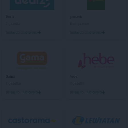
LEWIATAN
Białobłocie
LEWIATAN
Białobrzegi
Dealz
groszek
LEWIATAN
Białogóra
2 gazetki
Brak gazetek
LEWIATAN
Białopole
Dodaj do ulubionych
Dodaj do ulubionych
LEWIATAN
Biały Bór
LEWIATAN
Biały Kościół
LEWIATAN
Białystok
LEWIATAN
Bielkówko
LEWIATAN
Bielsk
LEWIATAN
Bielsko-Biała
LEWIATAN
Bieńkowice
Gama
hebe
LEWIATAN
Bierawa
1 gazetka
3 gazetki
LEWIATAN
Biernatki
Dodaj do ulubionych
Dodaj do ulubionych
LEWIATAN
Bieruń
LEWIATAN
Bierzewice
LEWIATAN
Biesal
LEWIATAN
Bieżuń
LEWIATAN
Bilcza