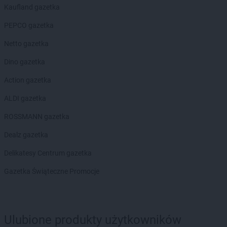
LEWIATAN
Ciepielowice
Kaufland gazetka
LEWIATAN
Cieszyn
PEPCO gazetka
LEWIATAN
Cieszyno
LEWIATAN
Cisek
Netto gazetka
LEWIATAN
Cyców
Dino gazetka
LEWIATAN
Cykarzew Północny
LEWIATAN
Cynków
Action gazetka
LEWIATAN
Czaniec
ALDI gazetka
LEWIATAN
Czarna
LEWIATAN
Czarna Białostocka
ROSSMANN gazetka
LEWIATAN
Czarna Dąbrówka
Dealz gazetka
LEWIATAN
Czarnochowice
LEWIATAN
Czarnów
Delikatesy Centrum gazetka
LEWIATAN
Czarny Las
Gazetka Świąteczne Promocje
LEWIATAN
Czechowice-Dziedzice
LEWIATAN
Czeczewo
LEWIATAN
Czeladź
LEWIATAN
Czempiń
Ulubione produkty użytkowników
LEWIATAN
Czermin