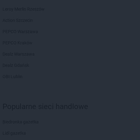
LEWIATAN
Chorzenice
Leroy Merlin Rzeszów
LEWIATAN
Chorzów
Action Szczecin
LEWIATAN
Choszczno
LEWIATAN
Chroberz
PEPCO Warszawa
LEWIATAN
Chromin
PEPCO Kraków
LEWIATAN
Chróścice
LEWIATAN
Chrośla
Dealz Warszawa
LEWIATAN
Chrostkowo
Dealz Gdańsk
LEWIATAN
Chrzanów
LEWIATAN
Chrzęsne
OBI Lublin
LEWIATAN
Chybie
LEWIATAN
Ciachcin Nowy
LEWIATAN
Ciche
LEWIATAN
Cicibór Duży
Popularne sieci handlowe
LEWIATAN
Ciechanów
LEWIATAN
Ciechocin
Biedronka gazetka
LEWIATAN
Cieksyn
Lidl gazetka
LEWIATAN
Cielętniki