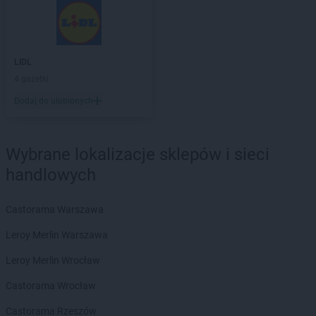
LEWIATAN
Cekcyn
LEWIATAN
Cerkwica
LEWIATAN
Cewków
LEWIATAN
Chechło
LIDL
LEWIATAN
Chełm
4 gazetki
LEWIATAN
Chełm Śląski
Dodaj do ulubionych
LEWIATAN
Chełmiec
LEWIATAN
Chlewiska
LEWIATAN
Chmielek
Wybrane lokalizacje sklepów i sieci
LEWIATAN
Chmielno
handlowych
LEWIATAN
Choceń
LEWIATAN
Chochołów
Castorama Warszawa
LEWIATAN
Chocianów
LEWIATAN
Chodecz
Leroy Merlin Warszawa
LEWIATAN
Chodów
Leroy Merlin Wrocław
LEWIATAN
Chodzież
LEWIATAN
Choiny
Castorama Wrocław
LEWIATAN
Chojnów
Castorama Rzeszów
LEWIATAN
Chorzele