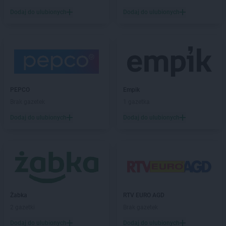
LEWIATAN
Borucino
Dodaj do ulubionych
Dodaj do ulubionych
LEWIATAN
Borzęcin Mały
LEWIATAN
Bożejowice
LEWIATAN
Bożepole Wielkie
LEWIATAN
Bożewo
LEWIATAN
Bralin
LEWIATAN
Braniewo
PEPCO
Empik
LEWIATAN
Bratkowice
Brak gazetek
1 gazetka
LEWIATAN
Brenna
Dodaj do ulubionych
Dodaj do ulubionych
LEWIATAN
Brenno
LEWIATAN
Brodnica
LEWIATAN
Brodnica Górna
LEWIATAN
Brodowe Łąki
LEWIATAN
Brożec
LEWIATAN
Brudzeń Duży
LEWIATAN
Brudzew
Żabka
RTV EURO AGD
LEWIATAN
Brudzowice
2 gazetki
Brak gazetek
LEWIATAN
Brusy
Dodaj do ulubionych
Dodaj do ulubionych